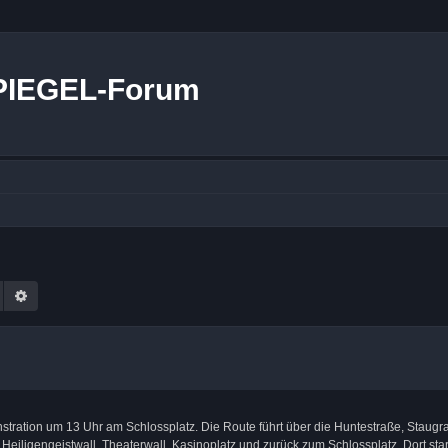
PIEGEL-Forum
Suche
Erweiterte Suche
tration um 13 Uhr am Schlossplatz. Die Route führt über die Huntestraße, Staug
eiligengeistwall, Theaterwall, Kasinoplatz und zurück zum Schlossplatz. Dort sta