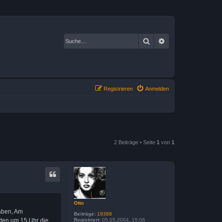
Suche
Erweiterte Suche
Registrieren
Anmelden
2 Beiträge • Seite
1
von
1
Otto
raben, Am
Beiträge:
19388
rten um 15 Uhr die
Registriert:
05.05.2004, 15:06