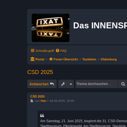
Das INNENS
Schnellzugriff
FAQ
Portal
Foren-Übersicht
Taxileben
Oldenburg
CSD 2025
Antworten
CSD 2025
B
von
Otto
»
19.06.2025, 18:05
e
i
t
r
a
Am Samstag, 21. Juni 2025, beginnt die 31. CSD-Demons
g
Stadtmuseum, Pferdemarkt, Am Stadtmuseum, Staulinie, H