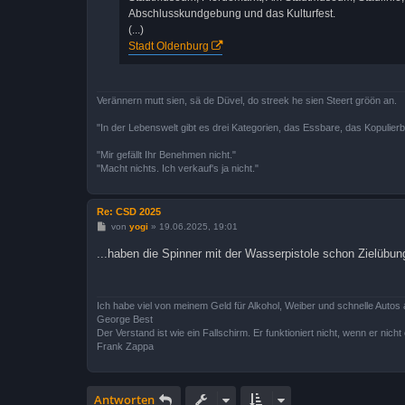
Abschlusskundgebung und das Kulturfest.
(...)
Stadt Oldenburg
Verännern mutt sien, sä de Düvel, do streek he sien Steert gröön an.
"In der Lebenswelt gibt es drei Kategorien, das Essbare, das Kopulier
"Mir gefällt Ihr Benehmen nicht."
"Macht nichts. Ich verkauf's ja nicht."
Re: CSD 2025
B
von
yogi
»
19.06.2025, 19:01
e
i
...haben die Spinner mit der Wasserpistole schon Zielübun
t
r
a
g
Ich habe viel von meinem Geld für Alkohol, Weiber und schnelle Autos 
George Best
Der Verstand ist wie ein Fallschirm. Er funktioniert nicht, wenn er nicht o
Frank Zappa
Antworten