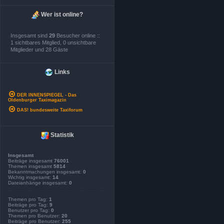
Wer ist online?
Insgesamt sind
29
Besucher online ::
1 sichtbares Mitglied, 0 unsichtbare
Mitglieder und 28 Gäste
Links
DER INNENSPIEGEL - Das
Oldenburger Taximagazin
DAS! bundesweite Taxiforum
Statistik
Insgesamt
Beiträge insgesamt
76001
Themen insgesamt
5814
Bekanntmachungen insgesamt:
0
Wichtig insgesamt:
14
Dateianhänge insgesamt:
0
Themen pro Tag:
1
Beiträge pro Tag:
9
Benutzer pro Tag:
0
Themen pro Benutzer:
20
Beiträge pro Benutzer:
255