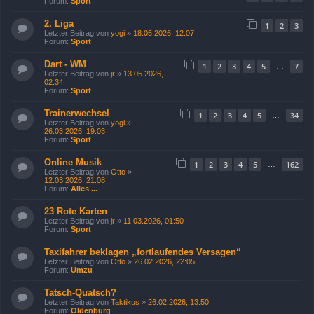
Forum:
Sport
2. Liga
1
2
3
Letzter Beitrag von
yogi
»
18.05.2026, 12:07
Forum:
Sport
Dart - WM
1
2
3
4
5
7
…
Letzter Beitrag von
jr
»
13.05.2026,
02:34
Forum:
Sport
Trainerwechsel
1
2
3
4
5
34
…
Letzter Beitrag von
yogi
»
26.03.2026, 19:03
Forum:
Sport
Online Musik
1
2
3
4
5
162
…
Letzter Beitrag von
Otto
»
12.03.2026, 21:08
Forum:
Alles ...
23 Rote Karten
Letzter Beitrag von
jr
»
11.03.2026, 01:50
Forum:
Sport
Taxifahrer beklagen „fortlaufendes Versagen“
Letzter Beitrag von
Otto
»
26.02.2026, 22:05
Forum:
Umzu
Tatsch-Quatsch?
Letzter Beitrag von
Taktikus
»
26.02.2026, 13:50
Forum:
Oldenburg