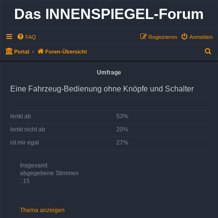
Das INNENSPIEGEL-Forum
FAQ
Registrieren
Anmelden
S
Portal
Foren-Übersicht
u
Umfrage
c
h
Eine Fahrzeug-Bedienung ohne Knöpfe und Schalter
e
lenkt ab
53%
lenkt nicht ab
20%
ist mir egal
27%
Insgesamt
abgegebene Stimmen
: 15
Thema anzeigen