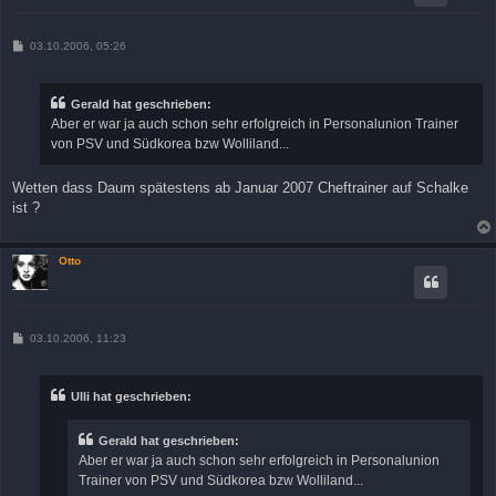
B
03.10.2006, 05:26
e
i
t
r
Gerald hat geschrieben:
a
Aber er war ja auch schon sehr erfolgreich in Personalunion Trainer
g
von PSV und Südkorea bzw Wolliland...
Wetten dass Daum spätestens ab Januar 2007 Cheftrainer auf Schalke
ist ?
Otto
B
03.10.2006, 11:23
e
i
t
r
Ulli hat geschrieben:
a
g
Gerald hat geschrieben:
Aber er war ja auch schon sehr erfolgreich in Personalunion
Trainer von PSV und Südkorea bzw Wolliland...