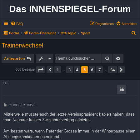
Das INNENSPIEGEL-Forum
FAQ
Registrieren
Anmelden
S
Portal
Foren-Übersicht
Off-Topic
Sport
u
Trainerwechsel
c
h
Suche
Erweitert
Antworten
e
Seite
5
von
34
1
3
4
5
6
7
34
Vorherige
Nächst
668 Beiträge
…
…
Ulli
B
29.08.2006, 03:29
e
i
Mittlerweile müsste auch der letzte Vereinspräsident kapiert haben, dass
t
man Neururer keinen Zweijahresvertrag anbietet.
r
a
g
Am besten wäre, wenn Peter der Grosse immer in der Winterpause einen
Abstiegskandidaten übernimmt.