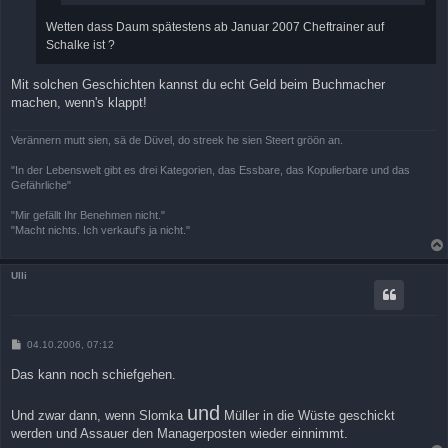
Wetten dass Daum spätestens ab Januar 2007 Cheftrainer auf
Schalke ist ?
Mit solchen Geschichten kannst du echt Geld beim Buchmacher
machen, wenn's klappt!
Verännern mutt sien, sä de Düvel, do streek he sien Steert gröön an.
"In der Lebenswelt gibt es drei Kategorien, das Essbare, das Kopulierbare und das
Gefährliche"
"Mir gefällt Ihr Benehmen nicht."
"Macht nichts. Ich verkauf's ja nicht."
Ulli
B
04.10.2006, 07:12
e
i
Das kann noch schiefgehen.
t
r
a
und
Und zwar dann, wenn Slomka
Müller in die Wüste geschickt
g
werden und Assauer den Managerposten wieder einnimmt.