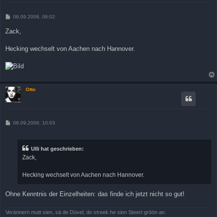
B
08.09.2006, 06:02
e
i
Zack,
t
r
a
Hecking wechselt von Aachen nach Hannover.
g
Otto
B
08.09.2006, 10:03
e
i
t
r
Ulli hat geschrieben:
a
Zack,
g
Hecking wechselt von Aachen nach Hannover.
Ohne Kenntnis der Einzelheiten: das finde ich jetzt nicht so gut!
Verännern mutt sien, sä de Düvel, do streek he sien Steert gröön an.