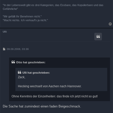
"In der Lebenswelt gibt es drei Kategorien, das Essbare, das Kopulierbare und das
Gefährliche"
"Mir gefällt Ihr Benehmen nicht."
"Macht nichts. Ich verkauf's ja nicht."
Ulli
B
09.09.2006, 03:36
e
i
t
r
Otto hat geschrieben:
a
g
Ulli hat geschrieben:
Zack,
Hecking wechselt von Aachen nach Hannover.
Ohne Kenntnis der Einzelheiten: das finde ich jetzt nicht so gut!
Die Sache hat zumindest einen faden Beigeschmack.