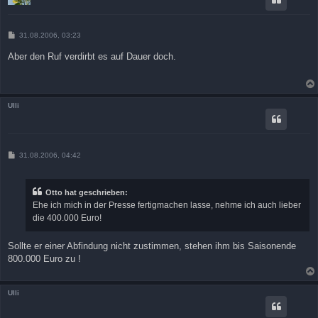
B
31.08.2006, 03:23
e
i
Aber den Ruf verdirbt es auf Dauer doch.
t
r
a
g
Ulli
B
31.08.2006, 04:42
e
i
t
r
Otto hat geschrieben:
a
Ehe ich mich in der Presse fertigmachen lasse, nehme ich auch lieber
g
die 400.000 Euro!
Sollte er einer Abfindung nicht zustimmen, stehen ihm bis Saisonende
800.000 Euro zu !
Ulli