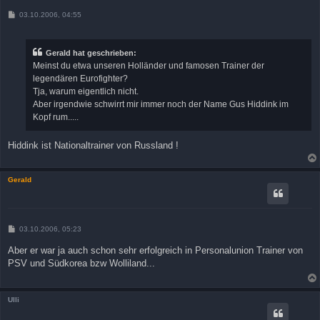
B
03.10.2006, 04:55
e
i
t
r
Gerald hat geschrieben:
a
Meinst du etwa unseren Holländer und famosen Trainer der
g
legendären Eurofighter?
Tja, warum eigentlich nicht.
Aber irgendwie schwirrt mir immer noch der Name Gus Hiddink im
Kopf rum.....
Hiddink ist Nationaltrainer von Russland !
Gerald
B
03.10.2006, 05:23
e
i
Aber er war ja auch schon sehr erfolgreich in Personalunion Trainer von
t
PSV und Südkorea bzw Wolliland...
r
a
g
Ulli