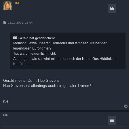
n.e !
B
02.10.2006, 13:04
e
i
t
r
Gerald hat geschrieben:
a
Meinst du etwa unseren Holländer und famosen Trainer der
g
legendären Eurofighter?
Tja, warum eigentlich nicht.
Aber irgendwie schwirrt mir immer noch der Name Gus Hiddink im
Kopf rum.....
Gerald meinst Du ... Hub Stevens
Hub Stevens ist allerdings auch ein genialer Trainer ! !
n.e !
Ulli