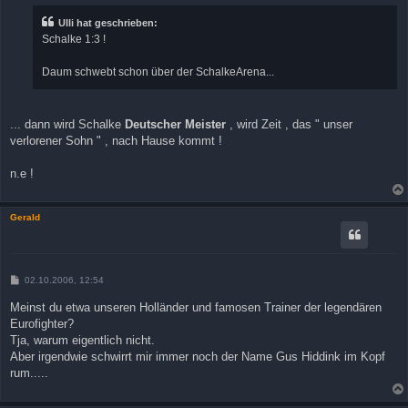
t
r
Ulli hat geschrieben:
a
Schalke 1:3 !
g
Daum schwebt schon über der SchalkeArena...
... dann wird Schalke
Deutscher Meister
, wird Zeit , das " unser
verlorener Sohn " , nach Hause kommt !
n.e !
Gerald
B
02.10.2006, 12:54
e
i
Meinst du etwa unseren Holländer und famosen Trainer der legendären
t
Eurofighter?
r
a
Tja, warum eigentlich nicht.
g
Aber irgendwie schwirrt mir immer noch der Name Gus Hiddink im Kopf
rum.....