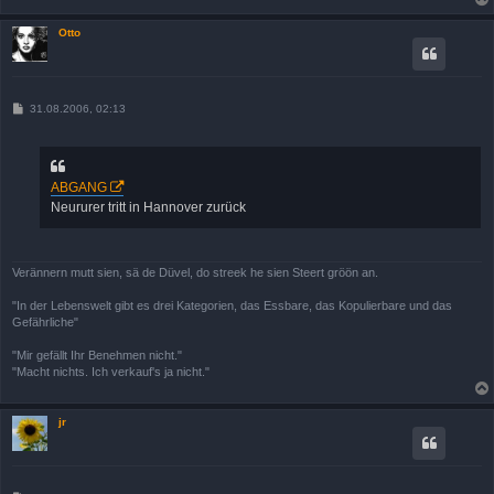
Otto
B
31.08.2006, 02:13
e
i
t
r
a
ABGANG
g
Neururer tritt in Hannover zurück
Verännern mutt sien, sä de Düvel, do streek he sien Steert gröön an.
"In der Lebenswelt gibt es drei Kategorien, das Essbare, das Kopulierbare und das
Gefährliche"
"Mir gefällt Ihr Benehmen nicht."
"Macht nichts. Ich verkauf's ja nicht."
jr