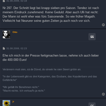
B
31.08.2006, 02:18
e
i
Nr 297. Der Schnitt liegt bei knapp sieben pro Saison. Tendez ist nach
t
meinem Eindruck zunehmend. Keine Geduld. Aber auch Ulli hat recht:
r
a
Der Mann ist wohl eher was fürs Saisonende. So wie früher Magath.
g
Vielleicht hat Neururer seine guten Zeiten ja auch noch vor sich.
Otto
B
31.08.2006, 02:23
e
i
Ehe ich mich in der Presse fertigmachen lasse, nehme ich auch lieber
t
die 400.000 Euro!
r
a
g
Verännern mutt sien, sä de Düvel, do streek he sien Steert gröön an.
"In der Lebenswelt gibt es drei Kategorien, das Essbare, das Kopulierbare und das
Gefährliche"
"Mir gefällt Ihr Benehmen nicht."
"Macht nichts. Ich verkauf's ja nicht."
jr