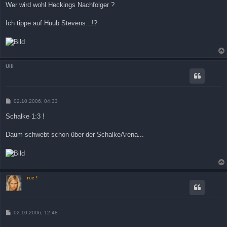
Wer wird wohl Heckings Nachfolger ?
Ich tippe auf Huub Stevens...!?
Ulli
B
02.10.2006, 04:33
e
i
Schalke 1:3 !
t
r
a
Daum schwebt schon über der SchalkeArena...
g
n.e !
B
02.10.2006, 12:48
e
i