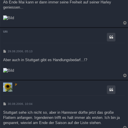
Ab Ende Mai kann er dann immer seine Freiheit auf seiner Harley
geniessen...
Ulli
B
29.08.2006, 05:13
e
i
Aber auch in Stuttgart gibt es Handlungsbedarf...!?
t
r
a
g
jr
B
30.08.2006, 10:04
e
i
Stuttgart sehe ich nicht so, aber in Hannover dürfte jetzt das große
t
Flattern anfangen. Irgendeinen trifft es halt immer als ersten. Ich bin ja
r
a
gespannt, wieviel am Ende der Saison auf der Liste stehen.
g