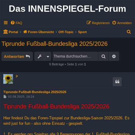
Das INNENSPIEGEL-Forum
FAQ
Registrieren
Anmelden
S
Portal
Foren-Übersicht
Off-Topic
Sport
u
Tiprunde Fußball-Bundesliga 2025/2026
c
h
Suche
Erweitert
Antworten
e
9 Beiträge • Seite
1
von
1
jr
Tiprunde Fußball-Bundesliga 2025/2026
B
02.08.2025, 18:24
e
i
Tiprunde Fußball-Bundesliga 2025/2026
t
r
a
Hier findest Du das Foren-Tipspiel zur Bundesliga-Saison 2025/2026. Es
g
wird just for fun - also ohne Einsatz - gespielt.
1. Es werden pro Spieltag alle 9 Begegnungen der 1. Fußball-Bundesliga