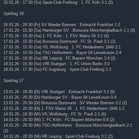
25.01.26 - 17:30 (So) Sport-Club Freiburg : 1. FC Köln 3:1 (2)
Spieltag 18
16.01.26 - 20:30 (Fr) SV Werder Bremen : Eintracht Frankfurt 1:2
17.01.26 - 15:30 (Sa) Hamburger SV : Borussia Mönchengladbach 1:1 (3)
17.01.26 - 15:30 (Sa) 1. FC Köln : 1. FSV Mainz 05 3:2 (4)
17.01.26 - 15:30 (Sa) Borussia Dortmund : FC St. Pauli 3:1 (2)
17.01.26 - 15:30 (Sa) VfL Wolfsburg : 1. FC Heidenheim 1846 2:1
17.01.26 - 15:30 (Sa) TSG Hoffenheim : Bayer 04 Leverkusen 2:4
17.01.26 - 18:30 (Sa) RB Leipzig : FC Bayern München 1:4 (2)
18.01.26 - 15:30 (So) VfB Stuttgart : 1. FC Union Berlin 3:0
18.01.26 - 17:30 (So) FC Augsburg : Sport-Club Freiburg 1:3
Spieltag 17
13.01.26 - 18:30 (Di) VfB Stuttgart : Eintracht Frankfurt 3:2 (6)
13.01.26 - 20:30 (Di) Hamburger SV : Bayer 04 Leverkusen 0:4
13.01.26 - 20:30 (Di) Borussia Dortmund : SV Werder Bremen 3:2 (2)
13.01.26 - 20:30 (Di) 1. FSV Mainz 05 : 1. FC Heidenheim 1846 1:2
14.01.26 - 18:30 (Mi) VfL Wolfsburg : FC St. Pauli 2:1 (6)
14.01.26 - 20:30 (Mi) 1. FC Köln : FC Bayern München 0:6 (2)
14.01.26 - 20:30 (Mi) TSG Hoffenheim : Borussia Mönchengladbach 2:1
(2)
14.01.26 - 20:30 (Mi) RB Leipzig : Sport-Club Freiburg 3:2 (2)