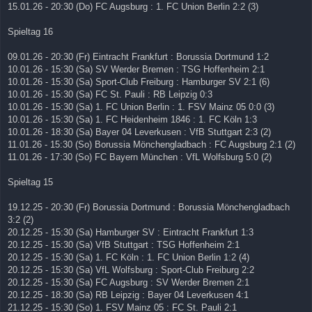
15.01.26 - 20:30 (Do) FC Augsburg : 1. FC Union Berlin 2:2 (3)
Spieltag 16
09.01.26 - 20:30 (Fr) Eintracht Frankfurt : Borussia Dortmund 1:2
10.01.26 - 15:30 (Sa) SV Werder Bremen : TSG Hoffenheim 2:1
10.01.26 - 15:30 (Sa) Sport-Club Freiburg : Hamburger SV 2:1 (6)
10.01.26 - 15:30 (Sa) FC St. Pauli : RB Leipzig 0:3
10.01.26 - 15:30 (Sa) 1. FC Union Berlin : 1. FSV Mainz 05 0:0 (3)
10.01.26 - 15:30 (Sa) 1. FC Heidenheim 1846 : 1. FC Köln 1:3
10.01.26 - 18:30 (Sa) Bayer 04 Leverkusen : VfB Stuttgart 2:3 (2)
11.01.26 - 15:30 (So) Borussia Mönchengladbach : FC Augsburg 2:1 (2)
11.01.26 - 17:30 (So) FC Bayern München : VfL Wolfsburg 5:0 (2)
Spieltag 15
19.12.25 - 20:30 (Fr) Borussia Dortmund : Borussia Mönchengladbach
3:2 (2)
20.12.25 - 15:30 (Sa) Hamburger SV : Eintracht Frankfurt 1:3
20.12.25 - 15:30 (Sa) VfB Stuttgart : TSG Hoffenheim 2:1
20.12.25 - 15:30 (Sa) 1. FC Köln : 1. FC Union Berlin 1:2 (4)
20.12.25 - 15:30 (Sa) VfL Wolfsburg : Sport-Club Freiburg 2:2
20.12.25 - 15:30 (Sa) FC Augsburg : SV Werder Bremen 2:1
20.12.25 - 18:30 (Sa) RB Leipzig : Bayer 04 Leverkusen 4:1
21.12.25 - 15:30 (So) 1. FSV Mainz 05 : FC St. Pauli 2:1