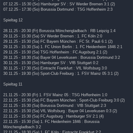
07.12.25 - 15:30 (So) Hamburger SV : SV Werder Bremen 3:1 (2)
07.12.25 - 17:30 (So) Borussia Dortmund : TSG Hoffenheim 2:3
Spieltag 12
28.11.25 - 20:30 (Fr) Borussia Mönchengladbach : RB Leipzig 1:4
29.11.25 - 15:30 (Sa) SV Werder Bremen : 1. FC Köln 2:0
29.11.25 - 15:30 (Sa) FC Bayern München : FC St. Pauli 6:1 (2)
29.11.25 - 15:30 (Sa) 1. FC Union Berlin : 1. FC Heidenheim 1846 2:1
29.11.25 - 15:30 (Sa) TSG Hoffenheim : FC Augsburg 2:1 (2)
29.11.25 - 18:30 (Sa) Bayer 04 Leverkusen : Borussia Dortmund 3:2
30.11.25 - 15:30 (So) Hamburger SV : VfB Stuttgart 0:2
30.11.25 - 17:30 (So) Eintracht Frankfurt : VfL Wolfsburg 3:0
30.11.25 - 19:30 (So) Sport-Club Freiburg : 1. FSV Mainz 05 3:1 (2)
Spieltag 11
21.11.25 - 20:30 (Fr) 1. FSV Mainz 05 : TSG Hoffenheim 1:0
22.11.25 - 15:30 (Sa) FC Bayern München : Sport-Club Freiburg 3:0 (2)
22.11.25 - 15:30 (Sa) Borussia Dortmund : VfB Stuttgart 2:3
22.11.25 - 15:30 (Sa) VfL Wolfsburg : Bayer 04 Leverkusen 0:3 (2)
22.11.25 - 15:30 (Sa) FC Augsburg : Hamburger SV 2:1 (4)
22.11.25 - 15:30 (Sa) 1. FC Heidenheim 1846 : Borussia
Mönchengladbach 3:2
22.11.25 - 18:30 (Sa) 1. FC Köln : Eintracht Frankfurt 2:2