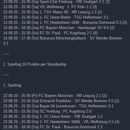
13.09.25 - 15:30 (Sa) Sport-Club Freiburg : VfB Stuttgart 2:1 (2)
13.09.25 - 15:30 (Sa) VfL Wolfsburg : 1. FC Köln 1:1 (3)
13.09.25 - 15:30 (Sa) 1. FSV Mainz 05 : RB Leipzig 1:3 (2)
13.09.25 - 15:30 (Sa) 1. FC Union Berlin : TSG Hoffenheim 3:1
13.09.25 - 15:30 (Sa) 1. FC Heidenheim 1846 : Borussia Dortmund 0:3 (2)
13.09.25 - 18:30 (Sa) FC Bayern München : Hamburger SV 6:0 (2)
14.09.25 - 15:30 (So) FC St. Pauli : FC Augsburg 2:1 (6)
14.09.25 - 17:30 (So) Borussia Mönchengladbach : SV Werder Bremen
3:1
-----
2. Spieltag 10 Punkte per Standardtip
-----
1. Spieltag
22.08.25 - 20:30 (Fr) FC Bayern München : RB Leipzig 2:1 (2)
23.08.25 - 15:30 (Sa) Eintracht Frankfurt : SV Werder Bremen 2:0 (2)
23.08.25 - 15:30 (Sa) Bayer 04 Leverkusen : TSG Hoffenheim 3:1
23.08.25 - 15:30 (Sa) SC Freiburg : FC Augsburg 2:0
23.08.25 - 15:30 (Sa) 1. FC Union Berlin : VfB Stuttgart 1:3
23.08.25 - 15:30 (Sa) 1. FC Heidenheim 1846i : VfL Wolfsburg 0:2 (4)
23.08.25 - 18:30 (Sa) FC St. Pauli - Borussia Dortmund 1:3