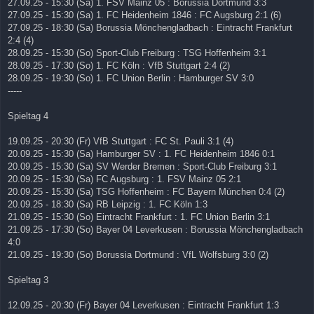
27.09.25 - 15:30 (Sa) 1. FSV Mainz 05 : Borussia Dortmund 3:3
27.09.25 - 15:30 (Sa) 1. FC Heidenheim 1846 : FC Augsburg 2:1 (6)
27.09.25 - 18:30 (Sa) Borussia Mönchengladbach : Eintracht Frankfurt
2:4 (4)
28.09.25 - 15:30 (So) Sport-Club Freiburg : TSG Hoffenheim 3:1
28.09.25 - 17:30 (So) 1. FC Köln : VfB Stuttgart 2:4 (2)
28.09.25 - 19:30 (So) 1. FC Union Berlin : Hamburger SV 3:0
-----
Spieltag 4
19.09.25 - 20:30 (Fr) VfB Stuttgart : FC St. Pauli 3:1 (4)
20.09.25 - 15:30 (Sa) Hamburger SV : 1. FC Heidenheim 1846 0:1
20.09.25 - 15:30 (Sa) SV Werder Bremen : Sport-Club Freiburg 3:1
20.09.25 - 15:30 (Sa) FC Augsburg : 1. FSV Mainz 05 2:1
20.09.25 - 15:30 (Sa) TSG Hoffenheim : FC Bayern München 0:4 (2)
20.09.25 - 18:30 (Sa) RB Leipzig : 1. FC Köln 1:3
21.09.25 - 15:30 (So) Eintracht Frankfurt : 1. FC Union Berlin 3:1
21.09.25 - 17:30 (So) Bayer 04 Leverkusen : Borussia Mönchengladbach
4:0
21.09.25 - 19:30 (So) Borussia Dortmund : VfL Wolfsburg 3:0 (2)
Spieltag 3
12.09.25 - 20:30 (Fr) Bayer 04 Leverkusen : Eintracht Frankfurt 1:3