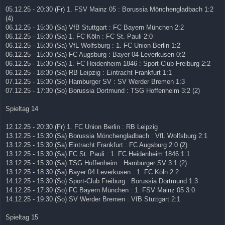
05.12.25 - 20:30 (Fr) 1. FSV Mainz 05 : Borussia Mönchengladbach 1:2
(4)
06.12.25 - 15:30 (Sa) VfB Stuttgart : FC Bayern München 2:2
06.12.25 - 15:30 (Sa) 1. FC Köln : FC St. Pauli 2:0
06.12.25 - 15:30 (Sa) VfL Wolfsburg : 1. FC Union Berlin 1:2
06.12.25 - 15:30 (Sa) FC Augsburg : Bayer 04 Leverkusen 0:2
06.12.25 - 15:30 (Sa) 1. FC Heidenheim 1846 : Sport-Club Freiburg 2:2
06.12.25 - 18:30 (Sa) RB Leipzig : Eintracht Frankfurt 1:1
07.12.25 - 15:30 (So) Hamburger SV : SV Werder Bremen 1:3
07.12.25 - 17:30 (So) Borussia Dortmund : TSG Hoffenheim 3:2 (2)
Spieltag 14
12.12.25 - 20:30 (Fr) 1. FC Union Berlin : RB Leipzig
13.12.25 - 15:30 (Sa) Borussia Mönchengladbach : VfL Wolfsburg 2:1
13.12.25 - 15:30 (Sa) Eintracht Frankfurt : FC Augsburg 2:0 (2)
13.12.25 - 15:30 (Sa) FC St. Pauli : 1. FC Heidenheim 1846 1:1
13.12.25 - 15:30 (Sa) TSG Hoffenheim : Hamburger SV 3:1 (2)
13.12.25 - 18:30 (Sa) Bayer 04 Leverkusen : 1. FC Köln 2:2
14.12.25 - 15:30 (So) Sport-Club Freiburg : Borussia Dortmund 1:3
14.12.25 - 17:30 (So) FC Bayern München : 1. FSV Mainz 05 3:0
14.12.25 - 19:30 (So) SV Werder Bremen : VfB Stuttgart 2:1
Spieltag 15