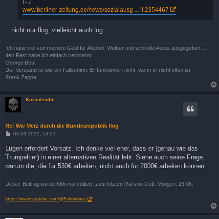
(...)
www.berliner-zeitung.de/news/sozialausg ... li.2354467
...nicht nur flog, vielleicht auch log...
Ich habe viel von meinem Geld für Alkohol, Weiber und schnelle Autos ausgegeben ...
den Rest habe ich einfach verprasst.
George Best
Der Verstand ist wie ein Fallschirm. Er funktioniert nicht, wenn er nicht offen ist.
Frank Zappa
Karteileiche
Re: Wie Merz durch die Bundesrepublik flog
B
06.09.2025, 14:01
e
i
Lügen erfordert Vorsatz. Ich denke viel eher, dass er (genau wie das
t
Trumpeltier) in einer alternativen Realität lebt. Siehe auch seine Frage,
r
a
warum die, die für 530€ arbeiten, nicht auch für 2000€ arbeiten können.
g
Dieser Beitrag wurde 666 mal editiert, zum letzten Mal von Gott: Morgen, 23:06.
https://www.youtube.com/@Fahrsklave