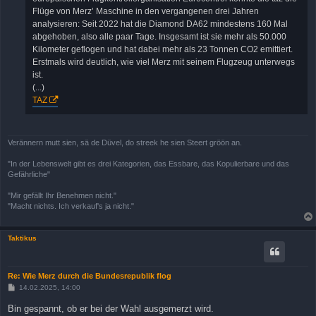
Flüge von Merz’ Maschine in den vergangenen drei Jahren
analysieren: Seit 2022 hat die Diamond DA62 mindestens 160 Mal
abgehoben, also alle paar Tage. Insgesamt ist sie mehr als 50.000
Kilometer geflogen und hat dabei mehr als 23 Tonnen CO2 emittiert.
Erstmals wird deutlich, wie viel Merz mit seinem Flugzeug unterwegs
ist.
(...)
TAZ
Verännern mutt sien, sä de Düvel, do streek he sien Steert gröön an.
"In der Lebenswelt gibt es drei Kategorien, das Essbare, das Kopulierbare und das
Gefährliche"
"Mir gefällt Ihr Benehmen nicht."
"Macht nichts. Ich verkauf's ja nicht."
Taktikus
Re: Wie Merz durch die Bundesrepublik flog
B
14.02.2025, 14:00
e
i
Bin gespannt, ob er bei der Wahl ausgemerzt wird.
t