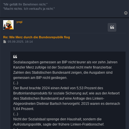
"Mir gefällt Ihr Benehmen nicht."
"Macht nichts. Ich verkauf's ja nicht."
yogi
Re: Wie Merz durch die Bundesrepublik flog
B
05.09.2025, 16:14
e
i
t
r
a
Sozialausgaben gemessen an BIP nicht teurer als vor zehn Jahren
g
Kanzler Merz zufolge ist der Sozialstaat nicht mehr finanzierbar.
Zahlen des Statistischen Bundesamt zeigen, die Ausgaben sind
gemessen am BIP nicht gestiegen.
(...)
Der Bund brachte 2024 einen Anteil von 5,53 Prozent des
Bruttoinlandsprodukts für soziale Sicherung auf, wie aus der Antwort
des Statistischen Bundesamt auf eine Anfrage des Linken-
Abgeordneten Dietmar Bartsch hervorgeht. 2015 waren es demnach
5,64 Prozent.
(...)
Nicht der Sozialstaat sprenge den Haushalt, sondern die
Aufrüstungspolitik, sagte der frühere Linken-Fraktionschef.