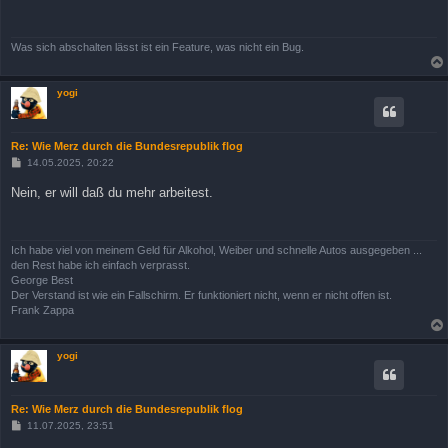
r
a
g
Was sich abschalten lässt ist ein Feature, was nicht ein Bug.
yogi
Re: Wie Merz durch die Bundesrepublik flog
B
14.05.2025, 20:22
e
i
Nein, er will daß du mehr arbeitest.
t
r
a
g
Ich habe viel von meinem Geld für Alkohol, Weiber und schnelle Autos ausgegeben ...
den Rest habe ich einfach verprasst.
George Best
Der Verstand ist wie ein Fallschirm. Er funktioniert nicht, wenn er nicht offen ist.
Frank Zappa
yogi
Re: Wie Merz durch die Bundesrepublik flog
B
11.07.2025, 23:51
e