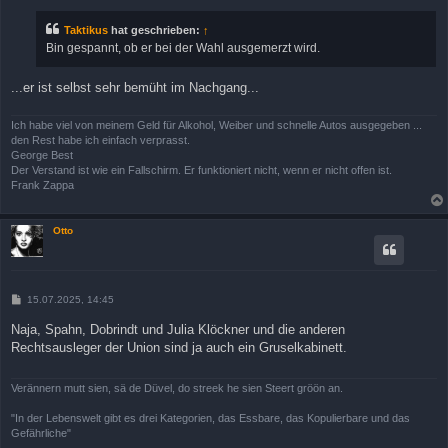
i
t
r
Taktikus
hat geschrieben:
↑
a
Bin gespannt, ob er bei der Wahl ausgemerzt wird.
g
...er ist selbst sehr bemüht im Nachgang...
Ich habe viel von meinem Geld für Alkohol, Weiber und schnelle Autos ausgegeben ...
den Rest habe ich einfach verprasst.
George Best
Der Verstand ist wie ein Fallschirm. Er funktioniert nicht, wenn er nicht offen ist.
Frank Zappa
Otto
B
15.07.2025, 14:45
e
i
Naja, Spahn, Dobrindt und Julia Klöckner und die anderen
t
Rechtsausleger der Union sind ja auch ein Gruselkabinett.
r
a
g
Verännern mutt sien, sä de Düvel, do streek he sien Steert gröön an.
"In der Lebenswelt gibt es drei Kategorien, das Essbare, das Kopulierbare und das
Gefährliche"