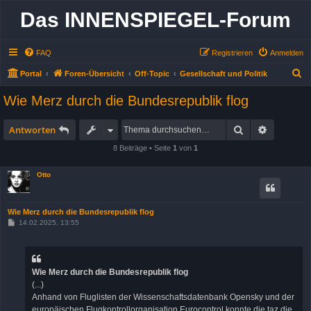
Das INNENSPIEGEL-Forum
FAQ
Registrieren
Anmelden
S
Portal
Foren-Übersicht
Off-Topic
Gesellschaft und Politik
u
Wie Merz durch die Bundesrepublik flog
c
h
Suche
Erweitert
Antworten
e
8 Beiträge • Seite
1
von
1
Otto
Wie Merz durch die Bundesrepublik flog
B
14.02.2025, 13:55
e
i
t
r
a
Wie Merz durch die Bundesrepublik flog
g
(...)
Anhand von Fluglisten der Wissenschaftsdatenbank Opensky und der
europäischen Flugkontrollorganisation Eurocontrol konnte die taz die