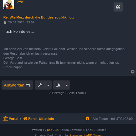
yogi
Re: Wie Merz durch die Bundesrepublik flog
B
26.09.2025, 23:07
e
i
...ich könnte es...
t
r
a
g
Ich habe viel von meinem Geld für Alkohol, Weiber und schnelle Autos ausgegeben ...
den Rest habe ich einfach verprasst.
George Best
Der Verstand ist wie ein Fallschirm. Er funktioniert nicht, wenn er nicht offen ist.
Frank Zappa
Antworten
8 Beiträge • Seite
1
von
1
Portal
Foren-Übersicht
Alle Zeiten sind
UTC+02:00
Powered by
phpBB
® Forum Software © phpBB Limited
Prosilver Dark Edition by
Premium phpBB Styles