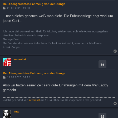
Re: Altengerechtes Fahrzeug von der Stange
B
26.03.2025, 19:53
e
i
...noch nichts genaues weiß man nicht. Die Führungsriege ringt wohl um
t
jeden Cent...
r
a
g
Ich habe viel von meinem Geld für Alkohol, Weiber und schnelle Autos ausgegeben ...
den Rest habe ich einfach verprasst.
George Best
Der Verstand ist wie ein Fallschirm. Er funktioniert nicht, wenn er nicht offen ist.
Frank Zappa
zentralist
Re: Altengerechtes Fahrzeug von der Stange
B
11.04.2025, 04:12
e
i
Also wir hatten seiner Zeit sehr gute Erfahrungen mit dem VW Caddy
t
gemacht.
r
a
g
Zuletzt geändert von
zentralist
am 11.04.2025, 04:13, insgesamt 1-mal geändert.
Otto