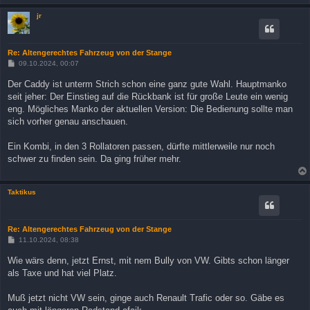
jr
Re: Altengerechtes Fahrzeug von der Stange
B
09.10.2024, 00:07
e
i
Der Caddy ist unterm Strich schon eine ganz gute Wahl. Hauptmanko
t
seit jeher: Der Einstieg auf die Rückbank ist für große Leute ein wenig
r
a
eng. Mögliches Manko der aktuellen Version: Die Bedienung sollte man
g
sich vorher genau anschauen.
Ein Kombi, in den 3 Rollatoren passen, dürfte mittlerweile nur noch
schwer zu finden sein. Da ging früher mehr.
Taktikus
Re: Altengerechtes Fahrzeug von der Stange
B
11.10.2024, 08:38
e
i
Wie wärs denn, jetzt Ernst, mit nem Bully von VW. Gibts schon länger
t
als Taxe und hat viel Platz.
r
a
g
Muß jetzt nicht VW sein, ginge auch Renault Trafic oder so. Gäbe es