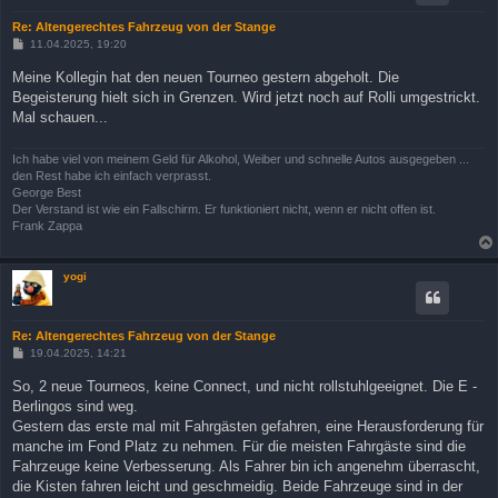
Re: Altengerechtes Fahrzeug von der Stange
B
11.04.2025, 19:20
e
i
Meine Kollegin hat den neuen Tourneo gestern abgeholt. Die
t
Begeisterung hielt sich in Grenzen. Wird jetzt noch auf Rolli umgestrickt.
r
a
Mal schauen...
g
Ich habe viel von meinem Geld für Alkohol, Weiber und schnelle Autos ausgegeben ...
den Rest habe ich einfach verprasst.
George Best
Der Verstand ist wie ein Fallschirm. Er funktioniert nicht, wenn er nicht offen ist.
Frank Zappa
yogi
Re: Altengerechtes Fahrzeug von der Stange
B
19.04.2025, 14:21
e
i
So, 2 neue Tourneos, keine Connect, und nicht rollstuhlgeeignet. Die E -
t
Berlingos sind weg.
r
a
Gestern das erste mal mit Fahrgästen gefahren, eine Herausforderung für
g
manche im Fond Platz zu nehmen. Für die meisten Fahrgäste sind die
Fahrzeuge keine Verbesserung. Als Fahrer bin ich angenehm überrascht,
die Kisten fahren leicht und geschmeidig. Beide Fahrzeuge sind in der