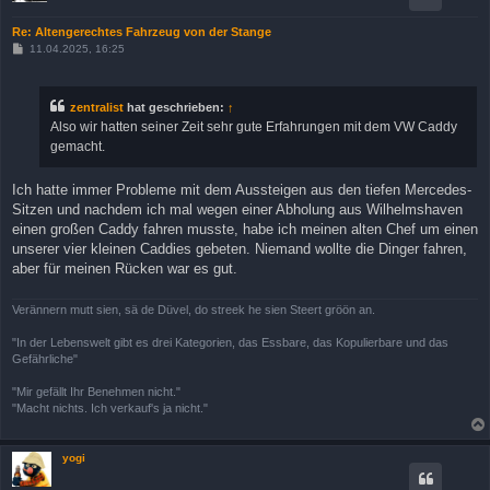
Re: Altengerechtes Fahrzeug von der Stange
B
11.04.2025, 16:25
e
i
t
r
zentralist
hat geschrieben:
↑
a
Also wir hatten seiner Zeit sehr gute Erfahrungen mit dem VW Caddy
g
gemacht.
Ich hatte immer Probleme mit dem Aussteigen aus den tiefen Mercedes-
Sitzen und nachdem ich mal wegen einer Abholung aus Wilhelmshaven
einen großen Caddy fahren musste, habe ich meinen alten Chef um einen
unserer vier kleinen Caddies gebeten. Niemand wollte die Dinger fahren,
aber für meinen Rücken war es gut.
Verännern mutt sien, sä de Düvel, do streek he sien Steert gröön an.
"In der Lebenswelt gibt es drei Kategorien, das Essbare, das Kopulierbare und das
Gefährliche"
"Mir gefällt Ihr Benehmen nicht."
"Macht nichts. Ich verkauf's ja nicht."
yogi