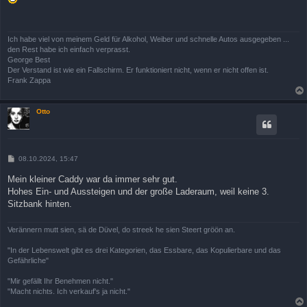
t
r
a
g
Ich habe viel von meinem Geld für Alkohol, Weiber und schnelle Autos ausgegeben ...
den Rest habe ich einfach verprasst.
George Best
Der Verstand ist wie ein Fallschirm. Er funktioniert nicht, wenn er nicht offen ist.
Frank Zappa
Otto
B
08.10.2024, 15:47
e
i
Mein kleiner Caddy war da immer sehr gut.
t
Hohes Ein- und Aussteigen und der große Laderaum, weil keine 3.
r
a
Sitzbank hinten.
g
Verännern mutt sien, sä de Düvel, do streek he sien Steert gröön an.
"In der Lebenswelt gibt es drei Kategorien, das Essbare, das Kopulierbare und das
Gefährliche"
"Mir gefällt Ihr Benehmen nicht."
"Macht nichts. Ich verkauf's ja nicht."