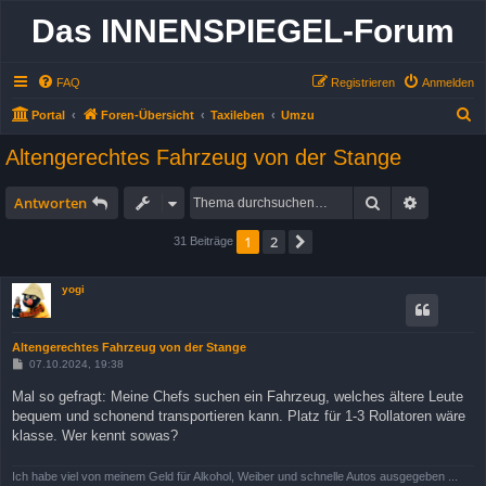
Das INNENSPIEGEL-Forum
FAQ
Registrieren
Anmelden
S
Portal
Foren-Übersicht
Taxileben
Umzu
u
Altengerechtes Fahrzeug von der Stange
c
h
Suche
Erweitert
Antworten
e
1
2
Nächste
31 Beiträge
yogi
Altengerechtes Fahrzeug von der Stange
B
07.10.2024, 19:38
e
i
Mal so gefragt: Meine Chefs suchen ein Fahrzeug, welches ältere Leute
t
bequem und schonend transportieren kann. Platz für 1-3 Rollatoren wäre
r
a
klasse. Wer kennt sowas?
g
Ich habe viel von meinem Geld für Alkohol, Weiber und schnelle Autos ausgegeben ...