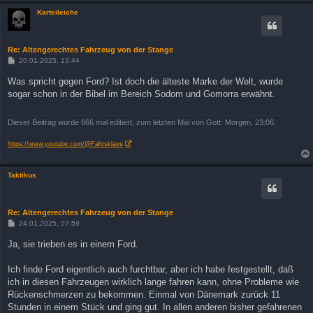
Karteileiche
Re: Altengerechtes Fahrzeug von der Stange
B
20.01.2025, 13:44
e
i
Was spricht gegen Ford? Ist doch die älteste Marke der Welt, wurde
t
sogar schon in der Bibel im Bereich Sodom und Gomorra erwähnt.
r
a
g
Dieser Beitrag wurde 666 mal editiert, zum letzten Mal von Gott: Morgen, 23:06.
https://www.youtube.com/@Fahrsklave
Taktikus
Re: Altengerechtes Fahrzeug von der Stange
B
24.01.2025, 07:59
e
i
Ja, sie trieben es in einem Ford.
t
r
a
Ich finde Ford eigentlich auch furchtbar, aber ich habe festgestellt, daß
g
ich in diesen Fahrzeugen wirklich lange fahren kann, ohne Probleme wie
Rückenschmerzen zu bekommen. Einmal von Dänemark zurück 11
Stunden in einem Stück und ging gut. In allen anderen bisher gefahrenen