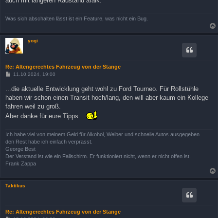
auch mit längeren Radstand afaik.
Was sich abschalten lässt ist ein Feature, was nicht ein Bug.
yogi
Re: Altengerechtes Fahrzeug von der Stange
B
11.10.2024, 19:00
e
i
...die aktuelle Entwicklung geht wohl zu Ford Tourneo. Für Rollstühle
t
haben wir schon einen Transit hoch/lang, den will aber kaum ein Kollege
r
a
fahren weil zu groß.
g
Aber danke für eure Tipps...
Ich habe viel von meinem Geld für Alkohol, Weiber und schnelle Autos ausgegeben ...
den Rest habe ich einfach verprasst.
George Best
Der Verstand ist wie ein Fallschirm. Er funktioniert nicht, wenn er nicht offen ist.
Frank Zappa
Taktikus
Re: Altengerechtes Fahrzeug von der Stange