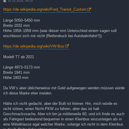
B
15.10.2024, 08:20
e
i
https://de.wikipedia.org/wiki/Ford_Transit_Custom
t
r
a
Länge 5050–5450 mm
g
Breite 2032 mm
Höhe 1958–1959 mm (was dieser mm Unterschied einem sagen soll
erschliesst sich mir nicht (Reifendruck bei Autobahnfahrt?))
https://de.wikipedia.org/wiki/VW-Bus
Modell T7 ab 2021
Länge 4973–5173 mm
Breite 1941 mm
Höhe 1903 mm
Da VW´s aber üblicherweise mit Gold aufgewogen werden müssen würde
ich diese Marke eher meiden.
Hätte ich nicht gedacht, aber der Bulli ist kleiner. Hm, mich würde es
nicht stören, einen Nicht-PKW zu fahren, aber das ist halt
Geschmackssache. Aber ich bin ja mittlerweile 60, und ich finde es auch
als Fahrgast bedeutend bequemer in einen Kleinbus einzusteigen als in
eine Mittelklasse egal welcher Marke, solange ich nicht in dem Kleinbus