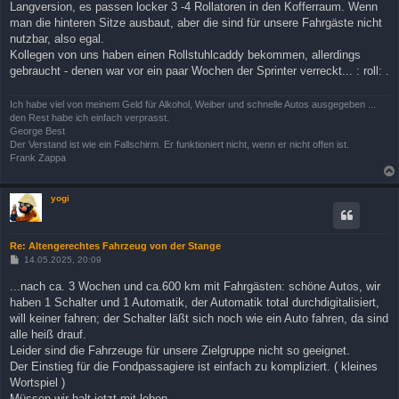
Langversion, es passen locker 3 -4 Rollatoren in den Kofferraum. Wenn
man die hinteren Sitze ausbaut, aber die sind für unsere Fahrgäste nicht
nutzbar, also egal.
Kollegen von uns haben einen Rollstuhlcaddy bekommen, allerdings
gebraucht - denen war vor ein paar Wochen der Sprinter verreckt... : roll: .
Ich habe viel von meinem Geld für Alkohol, Weiber und schnelle Autos ausgegeben ...
den Rest habe ich einfach verprasst.
George Best
Der Verstand ist wie ein Fallschirm. Er funktioniert nicht, wenn er nicht offen ist.
Frank Zappa
yogi
Re: Altengerechtes Fahrzeug von der Stange
B
14.05.2025, 20:09
e
i
...nach ca. 3 Wochen und ca.600 km mit Fahrgästen: schöne Autos, wir
t
haben 1 Schalter und 1 Automatik, der Automatik total durchdigitalisiert,
r
a
will keiner fahren; der Schalter läßt sich noch wie ein Auto fahren, da sind
g
alle heiß drauf.
Leider sind die Fahrzeuge für unsere Zielgruppe nicht so geeignet.
Der Einstieg für die Fondpassagiere ist einfach zu kompliziert. ( kleines
Wortspiel )
Müssen wir halt jetzt mit leben.