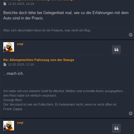
B
12.02.2025, 14:18
e
i
Berichte doch bitte bei Gelegenheit mal, wie so die Erfahrungen mit dem
t
Auto sind in der Praxis.
r
a
g
Was sich abschalten lässt ist ein Feature, was nicht ein Bug.
yogi
Re: Altengerechtes Fahrzeug von der Stange
B
12.02.2025, 17:20
e
i
...mach ich.
t
r
a
g
Ich habe viel von meinem Geld für Alkohol, Weiber und schnelle Autos ausgegeben ...
den Rest habe ich einfach verprasst.
George Best
Der Verstand ist wie ein Fallschirm. Er funktioniert nicht, wenn er nicht offen ist.
Frank Zappa
yogi