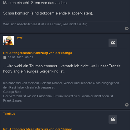
Marken einschl. Stern war das anders.
Schon komisch (sind trotzdem elende Klapperkisten).
Was sich abschalten lässt ist ein Feature, was nicht ein Bug.
yogi
Re: Altengerechtes Fahrzeug von der Stange
B
08.02.2025, 00:03
e
i
...wird wohl ein Tourneo connect...versteh ich nicht, weil unser Transit
t
hoch/lang ein ewiges Sorgenkind ist.
r
a
g
Ich habe viel von meinem Geld für Alkohol, Weiber und schnelle Autos ausgegeben ...
den Rest habe ich einfach verprasst.
George Best
Der Verstand ist wie ein Fallschirm. Er funktioniert nicht, wenn er nicht offen ist.
Frank Zappa
Taktikus
Re: Altengerechtes Fahrzeug von der Stange