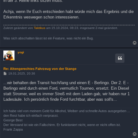
in der 3. Reihe links sitzen muss.
Achja, wenn Ihr Euch entschieden habt würde mich das Ergebnis und die
Erkenntnis weswegen schon interessieren.
Zuletzt geändert von
Taktikus
am 15.10.2024, 08:23, insgesamt 2-mal geändert.
Was sich abschalten lässt ist ein Feature, was nicht ein Bug.
yogi
Re: Altengerechtes Fahrzeug von der Stange
B
19.01.2025, 20:36
e
i
...wir behalten den Transit hoch/lang und einen E - Berlingo. Der 2. E -
t
Berlingo wird durch einen Ford, vermutlich Tourneo, ersetzt. Ein Diesel
r
a
statt Stromer, weil es immer Streß mit dem Laden gab, wir haben nur 1
g
Ladesäule. Ich persönlich finde Ford furchtbar, aber was soll's...
Ich habe viel von meinem Geld für Alkohol, Weiber und schnelle Autos ausgegeben ...
den Rest habe ich einfach verprasst.
George Best
Der Verstand ist wie ein Fallschirm. Er funktioniert nicht, wenn er nicht offen ist.
Frank Zappa