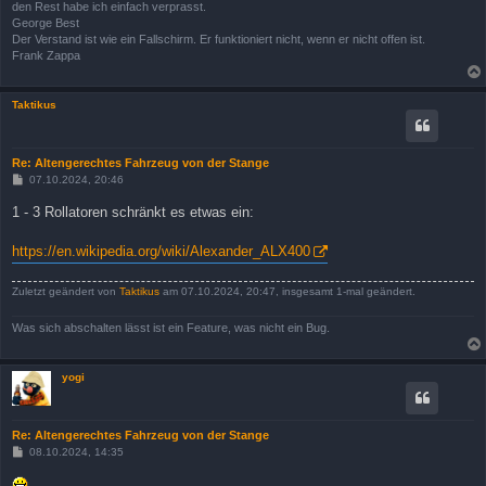
den Rest habe ich einfach verprasst.
George Best
Der Verstand ist wie ein Fallschirm. Er funktioniert nicht, wenn er nicht offen ist.
Frank Zappa
Taktikus
Re: Altengerechtes Fahrzeug von der Stange
B
07.10.2024, 20:46
e
i
1 - 3 Rollatoren schränkt es etwas ein:
t
r
a
https://en.wikipedia.org/wiki/Alexander_ALX400
g
Zuletzt geändert von
Taktikus
am 07.10.2024, 20:47, insgesamt 1-mal geändert.
Was sich abschalten lässt ist ein Feature, was nicht ein Bug.
yogi
Re: Altengerechtes Fahrzeug von der Stange
B
08.10.2024, 14:35
e
i