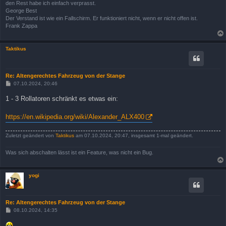
den Rest habe ich einfach verprasst.
George Best
Der Verstand ist wie ein Fallschirm. Er funktioniert nicht, wenn er nicht offen ist.
Frank Zappa
Taktikus
Re: Altengerechtes Fahrzeug von der Stange
B
07.10.2024, 20:46
e
i
1 - 3 Rollatoren schränkt es etwas ein:
t
r
a
https://en.wikipedia.org/wiki/Alexander_ALX400
g
Zuletzt geändert von
Taktikus
am 07.10.2024, 20:47, insgesamt 1-mal geändert.
Was sich abschalten lässt ist ein Feature, was nicht ein Bug.
yogi
Re: Altengerechtes Fahrzeug von der Stange
B
08.10.2024, 14:35
e
i