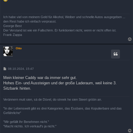
t
r
a
g
Ich habe viel von meinem Geld für Alkohol, Weiber und schnelle Autos ausgegeben ...
den Rest habe ich einfach verprasst.
George Best
Der Verstand ist wie ein Fallschirm. Er funktioniert nicht, wenn er nicht offen ist.
Frank Zappa
Otto
B
08.10.2024, 15:47
e
i
Mein kleiner Caddy war da immer sehr gut.
t
Hohes Ein- und Aussteigen und der große Laderaum, weil keine 3.
r
a
Sitzbank hinten.
g
Verännern mutt sien, sä de Düvel, do streek he sien Steert gröön an.
"In der Lebenswelt gibt es drei Kategorien, das Essbare, das Kopulierbare und das
Gefährliche"
"Mir gefällt Ihr Benehmen nicht."
"Macht nichts. Ich verkauf's ja nicht."