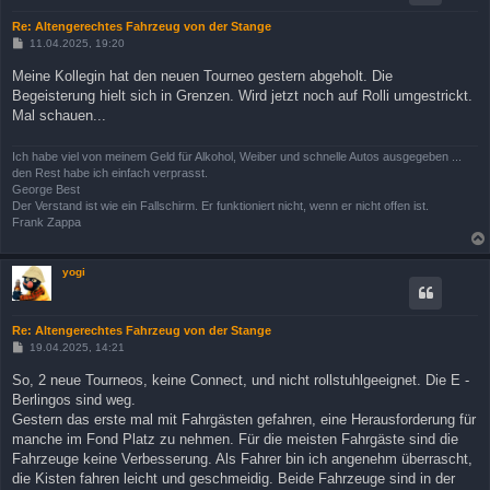
Re: Altengerechtes Fahrzeug von der Stange
B
11.04.2025, 19:20
e
i
Meine Kollegin hat den neuen Tourneo gestern abgeholt. Die
t
Begeisterung hielt sich in Grenzen. Wird jetzt noch auf Rolli umgestrickt.
r
a
Mal schauen...
g
Ich habe viel von meinem Geld für Alkohol, Weiber und schnelle Autos ausgegeben ...
den Rest habe ich einfach verprasst.
George Best
Der Verstand ist wie ein Fallschirm. Er funktioniert nicht, wenn er nicht offen ist.
Frank Zappa
yogi
Re: Altengerechtes Fahrzeug von der Stange
B
19.04.2025, 14:21
e
i
So, 2 neue Tourneos, keine Connect, und nicht rollstuhlgeeignet. Die E -
t
Berlingos sind weg.
r
a
Gestern das erste mal mit Fahrgästen gefahren, eine Herausforderung für
g
manche im Fond Platz zu nehmen. Für die meisten Fahrgäste sind die
Fahrzeuge keine Verbesserung. Als Fahrer bin ich angenehm überrascht,
die Kisten fahren leicht und geschmeidig. Beide Fahrzeuge sind in der