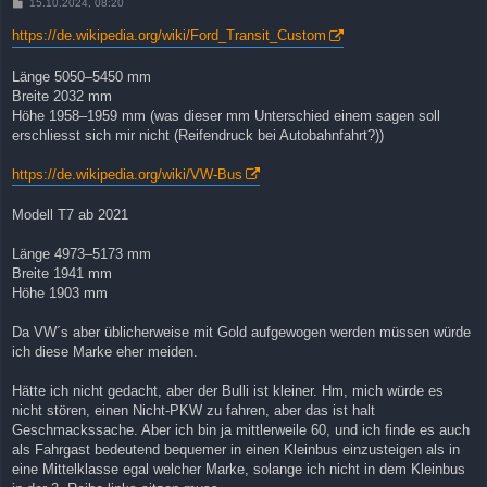
B
15.10.2024, 08:20
e
i
https://de.wikipedia.org/wiki/Ford_Transit_Custom
t
r
a
Länge 5050–5450 mm
g
Breite 2032 mm
Höhe 1958–1959 mm (was dieser mm Unterschied einem sagen soll
erschliesst sich mir nicht (Reifendruck bei Autobahnfahrt?))
https://de.wikipedia.org/wiki/VW-Bus
Modell T7 ab 2021
Länge 4973–5173 mm
Breite 1941 mm
Höhe 1903 mm
Da VW´s aber üblicherweise mit Gold aufgewogen werden müssen würde
ich diese Marke eher meiden.
Hätte ich nicht gedacht, aber der Bulli ist kleiner. Hm, mich würde es
nicht stören, einen Nicht-PKW zu fahren, aber das ist halt
Geschmackssache. Aber ich bin ja mittlerweile 60, und ich finde es auch
als Fahrgast bedeutend bequemer in einen Kleinbus einzusteigen als in
eine Mittelklasse egal welcher Marke, solange ich nicht in dem Kleinbus