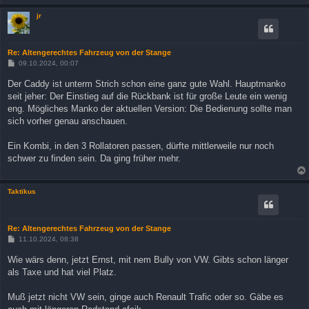
jr
Re: Altengerechtes Fahrzeug von der Stange
B
09.10.2024, 00:07
e
i
Der Caddy ist unterm Strich schon eine ganz gute Wahl. Hauptmanko
t
seit jeher: Der Einstieg auf die Rückbank ist für große Leute ein wenig
r
a
eng. Mögliches Manko der aktuellen Version: Die Bedienung sollte man
g
sich vorher genau anschauen.
Ein Kombi, in den 3 Rollatoren passen, dürfte mittlerweile nur noch
schwer zu finden sein. Da ging früher mehr.
Taktikus
Re: Altengerechtes Fahrzeug von der Stange
B
11.10.2024, 08:38
e
i
Wie wärs denn, jetzt Ernst, mit nem Bully von VW. Gibts schon länger
t
als Taxe und hat viel Platz.
r
a
g
Muß jetzt nicht VW sein, ginge auch Renault Trafic oder so. Gäbe es