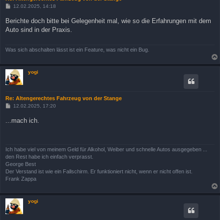
B
12.02.2025, 14:18
e
i
Berichte doch bitte bei Gelegenheit mal, wie so die Erfahrungen mit dem
t
Auto sind in der Praxis.
r
a
g
Was sich abschalten lässt ist ein Feature, was nicht ein Bug.
yogi
Re: Altengerechtes Fahrzeug von der Stange
B
12.02.2025, 17:20
e
i
...mach ich.
t
r
a
g
Ich habe viel von meinem Geld für Alkohol, Weiber und schnelle Autos ausgegeben ...
den Rest habe ich einfach verprasst.
George Best
Der Verstand ist wie ein Fallschirm. Er funktioniert nicht, wenn er nicht offen ist.
Frank Zappa
yogi