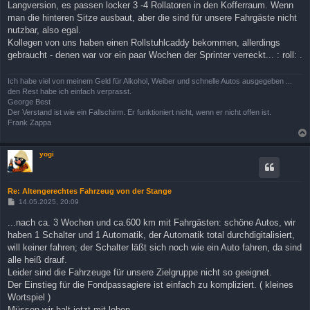
Langversion, es passen locker 3 -4 Rollatoren in den Kofferraum. Wenn
man die hinteren Sitze ausbaut, aber die sind für unsere Fahrgäste nicht
nutzbar, also egal.
Kollegen von uns haben einen Rollstuhlcaddy bekommen, allerdings
gebraucht - denen war vor ein paar Wochen der Sprinter verreckt... : roll: .
Ich habe viel von meinem Geld für Alkohol, Weiber und schnelle Autos ausgegeben ...
den Rest habe ich einfach verprasst.
George Best
Der Verstand ist wie ein Fallschirm. Er funktioniert nicht, wenn er nicht offen ist.
Frank Zappa
yogi
Re: Altengerechtes Fahrzeug von der Stange
B
14.05.2025, 20:09
e
i
...nach ca. 3 Wochen und ca.600 km mit Fahrgästen: schöne Autos, wir
t
haben 1 Schalter und 1 Automatik, der Automatik total durchdigitalisiert,
r
a
will keiner fahren; der Schalter läßt sich noch wie ein Auto fahren, da sind
g
alle heiß drauf.
Leider sind die Fahrzeuge für unsere Zielgruppe nicht so geeignet.
Der Einstieg für die Fondpassagiere ist einfach zu kompliziert. ( kleines
Wortspiel )
Müssen wir halt jetzt mit leben.