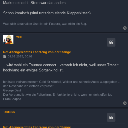
Marken einschl. Stern war das anders.
Schon komisch (sind trotzdem elende Klapperkisten).
Was sich abschalten lässt ist ein Feature, was nicht ein Bug.
yogi
Re: Altengerechtes Fahrzeug von der Stange
B
08.02.2025, 00:03
e
i
...wird wohl ein Tourneo connect...versteh ich nicht, weil unser Transit
t
hoch/lang ein ewiges Sorgenkind ist.
r
a
g
Ich habe viel von meinem Geld für Alkohol, Weiber und schnelle Autos ausgegeben ...
den Rest habe ich einfach verprasst.
George Best
Der Verstand ist wie ein Fallschirm. Er funktioniert nicht, wenn er nicht offen ist.
Frank Zappa
Taktikus
Re: Altengerechtes Fahrzeug von der Stange