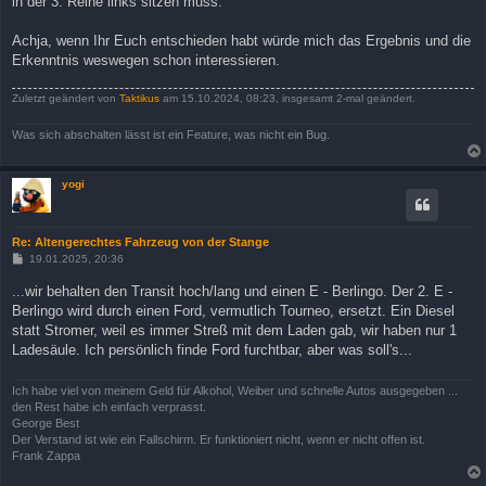
in der 3. Reihe links sitzen muss.
Achja, wenn Ihr Euch entschieden habt würde mich das Ergebnis und die
Erkenntnis weswegen schon interessieren.
Zuletzt geändert von
Taktikus
am 15.10.2024, 08:23, insgesamt 2-mal geändert.
Was sich abschalten lässt ist ein Feature, was nicht ein Bug.
yogi
Re: Altengerechtes Fahrzeug von der Stange
B
19.01.2025, 20:36
e
i
...wir behalten den Transit hoch/lang und einen E - Berlingo. Der 2. E -
t
Berlingo wird durch einen Ford, vermutlich Tourneo, ersetzt. Ein Diesel
r
a
statt Stromer, weil es immer Streß mit dem Laden gab, wir haben nur 1
g
Ladesäule. Ich persönlich finde Ford furchtbar, aber was soll's...
Ich habe viel von meinem Geld für Alkohol, Weiber und schnelle Autos ausgegeben ...
den Rest habe ich einfach verprasst.
George Best
Der Verstand ist wie ein Fallschirm. Er funktioniert nicht, wenn er nicht offen ist.
Frank Zappa