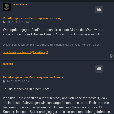
Karteileiche
Re: Altengerechtes Fahrzeug von der Stange
B
20.01.2025, 13:44
e
i
Was spricht gegen Ford? Ist doch die älteste Marke der Welt, wurde
t
sogar schon in der Bibel im Bereich Sodom und Gomorra erwähnt.
r
a
g
Dieser Beitrag wurde 666 mal editiert, zum letzten Mal von Gott: Morgen, 23:06.
https://www.youtube.com/@Fahrsklave
Taktikus
Re: Altengerechtes Fahrzeug von der Stange
B
24.01.2025, 07:59
e
i
Ja, sie trieben es in einem Ford.
t
r
a
Ich finde Ford eigentlich auch furchtbar, aber ich habe festgestellt, daß
g
ich in diesen Fahrzeugen wirklich lange fahren kann, ohne Probleme wie
Rückenschmerzen zu bekommen. Einmal von Dänemark zurück 11
Stunden in einem Stück und ging gut. In allen anderen bisher gefahrenen