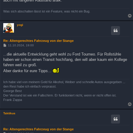
auch mit längeren Radstand afaik.
Was sich abschalten lässt ist ein Feature, was nicht ein Bug.
yogi
Re: Altengerechtes Fahrzeug von der Stange
B
11.10.2024, 19:00
e
i
...die aktuelle Entwicklung geht wohl zu Ford Tourneo. Für Rollstühle
t
haben wir schon einen Transit hoch/lang, den will aber kaum ein Kollege
r
a
fahren weil zu groß.
g
Aber danke für eure Tipps...
Ich habe viel von meinem Geld für Alkohol, Weiber und schnelle Autos ausgegeben ...
den Rest habe ich einfach verprasst.
George Best
Der Verstand ist wie ein Fallschirm. Er funktioniert nicht, wenn er nicht offen ist.
Frank Zappa
Taktikus
Re: Altengerechtes Fahrzeug von der Stange