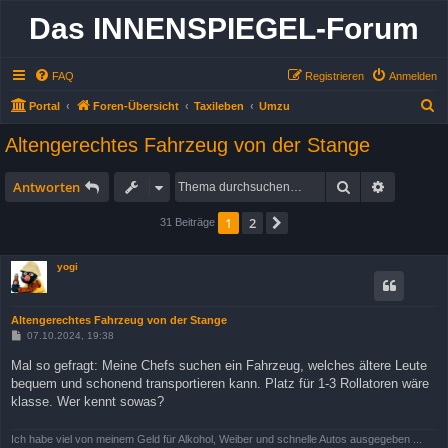
Das INNENSPIEGEL-Forum
FAQ
Registrieren
Anmelden
S
Portal
Foren-Übersicht
Taxileben
Umzu
u
Altengerechtes Fahrzeug von der Stange
c
h
Suche
Erweitert
Antworten
e
1
2
Nächste
31 Beiträge
yogi
Altengerechtes Fahrzeug von der Stange
B
07.10.2024, 19:38
e
i
Mal so gefragt: Meine Chefs suchen ein Fahrzeug, welches ältere Leute
t
bequem und schonend transportieren kann. Platz für 1-3 Rollatoren wäre
r
a
klasse. Wer kennt sowas?
g
Ich habe viel von meinem Geld für Alkohol, Weiber und schnelle Autos ausgegeben ...