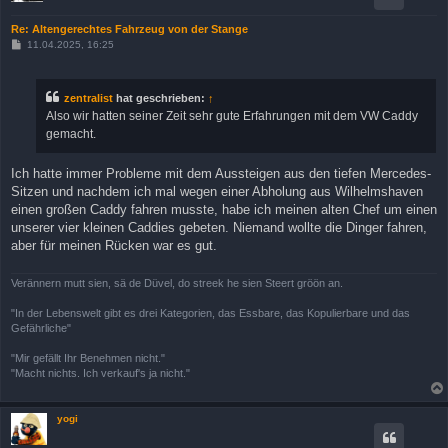
Re: Altengerechtes Fahrzeug von der Stange
B
11.04.2025, 16:25
e
i
t
r
zentralist
hat geschrieben:
↑
a
Also wir hatten seiner Zeit sehr gute Erfahrungen mit dem VW Caddy
g
gemacht.
Ich hatte immer Probleme mit dem Aussteigen aus den tiefen Mercedes-
Sitzen und nachdem ich mal wegen einer Abholung aus Wilhelmshaven
einen großen Caddy fahren musste, habe ich meinen alten Chef um einen
unserer vier kleinen Caddies gebeten. Niemand wollte die Dinger fahren,
aber für meinen Rücken war es gut.
Verännern mutt sien, sä de Düvel, do streek he sien Steert gröön an.
"In der Lebenswelt gibt es drei Kategorien, das Essbare, das Kopulierbare und das
Gefährliche"
"Mir gefällt Ihr Benehmen nicht."
"Macht nichts. Ich verkauf's ja nicht."
yogi