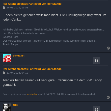
Re: Altengerechtes Fahrzeug von der Stange
B
26.03.2025, 19:53
e
i
...noch nichts genaues weiß man nicht. Die Führungsriege ringt wohl um
t
jeden Cent...
r
a
g
Ich habe viel von meinem Geld für Alkohol, Weiber und schnelle Autos ausgegeben ...
den Rest habe ich einfach verprasst.
George Best
Der Verstand ist wie ein Fallschirm. Er funktioniert nicht, wenn er nicht offen ist.
Frank Zappa
zentralist
Re: Altengerechtes Fahrzeug von der Stange
B
11.04.2025, 04:12
e
i
Also wir hatten seiner Zeit sehr gute Erfahrungen mit dem VW Caddy
t
gemacht.
r
a
g
Zuletzt geändert von
zentralist
am 11.04.2025, 04:13, insgesamt 1-mal geändert.
Otto