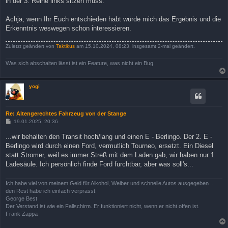
in der 3. Reihe links sitzen muss.
Achja, wenn Ihr Euch entschieden habt würde mich das Ergebnis und die
Erkenntnis weswegen schon interessieren.
Zuletzt geändert von
Taktikus
am 15.10.2024, 08:23, insgesamt 2-mal geändert.
Was sich abschalten lässt ist ein Feature, was nicht ein Bug.
yogi
Re: Altengerechtes Fahrzeug von der Stange
B
19.01.2025, 20:36
e
i
...wir behalten den Transit hoch/lang und einen E - Berlingo. Der 2. E -
t
Berlingo wird durch einen Ford, vermutlich Tourneo, ersetzt. Ein Diesel
r
a
statt Stromer, weil es immer Streß mit dem Laden gab, wir haben nur 1
g
Ladesäule. Ich persönlich finde Ford furchtbar, aber was soll's...
Ich habe viel von meinem Geld für Alkohol, Weiber und schnelle Autos ausgegeben ...
den Rest habe ich einfach verprasst.
George Best
Der Verstand ist wie ein Fallschirm. Er funktioniert nicht, wenn er nicht offen ist.
Frank Zappa