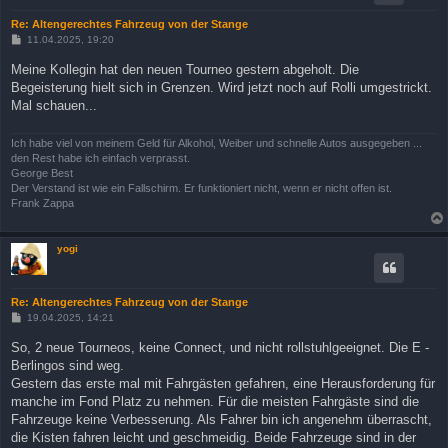
Re: Altengerechtes Fahrzeug von der Stange
B
11.04.2025, 19:20
e
i
Meine Kollegin hat den neuen Tourneo gestern abgeholt. Die
t
Begeisterung hielt sich in Grenzen. Wird jetzt noch auf Rolli umgestrickt.
r
a
Mal schauen...
g
Ich habe viel von meinem Geld für Alkohol, Weiber und schnelle Autos ausgegeben ...
den Rest habe ich einfach verprasst.
George Best
Der Verstand ist wie ein Fallschirm. Er funktioniert nicht, wenn er nicht offen ist.
Frank Zappa
yogi
Re: Altengerechtes Fahrzeug von der Stange
B
19.04.2025, 14:21
e
i
So, 2 neue Tourneos, keine Connect, und nicht rollstuhlgeeignet. Die E -
t
Berlingos sind weg.
r
a
Gestern das erste mal mit Fahrgästen gefahren, eine Herausforderung für
g
manche im Fond Platz zu nehmen. Für die meisten Fahrgäste sind die
Fahrzeuge keine Verbesserung. Als Fahrer bin ich angenehm überrascht,
die Kisten fahren leicht und geschmeidig. Beide Fahrzeuge sind in der