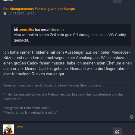
Re: Altengerechtes Fahrzeug von der Stange
B
11.04.2025, 16:25
e
i
t
r
zentralist
hat geschrieben:
↑
a
Also wir hatten seiner Zeit sehr gute Erfahrungen mit dem VW Caddy
g
gemacht.
Ich hatte immer Probleme mit dem Aussteigen aus den tiefen Mercedes-
Sitzen und nachdem ich mal wegen einer Abholung aus Wilhelmshaven
einen großen Caddy fahren musste, habe ich meinen alten Chef um einen
unserer vier kleinen Caddies gebeten. Niemand wollte die Dinger fahren,
aber für meinen Rücken war es gut.
Verännern mutt sien, sä de Düvel, do streek he sien Steert gröön an.
"In der Lebenswelt gibt es drei Kategorien, das Essbare, das Kopulierbare und das
Gefährliche"
"Mir gefällt Ihr Benehmen nicht."
"Macht nichts. Ich verkauf's ja nicht."
yogi