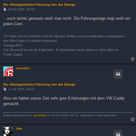
Re: Altengerechtes Fahrzeug von der Stange
B
26.03.2025, 19:53
e
i
...noch nichts genaues weiß man nicht. Die Führungsriege ringt wohl um
t
jeden Cent...
r
a
g
Ich habe viel von meinem Geld für Alkohol, Weiber und schnelle Autos ausgegeben ...
den Rest habe ich einfach verprasst.
George Best
Der Verstand ist wie ein Fallschirm. Er funktioniert nicht, wenn er nicht offen ist.
Frank Zappa
zentralist
Re: Altengerechtes Fahrzeug von der Stange
B
11.04.2025, 04:12
e
i
Also wir hatten seiner Zeit sehr gute Erfahrungen mit dem VW Caddy
t
gemacht.
r
a
g
Zuletzt geändert von
zentralist
am 11.04.2025, 04:13, insgesamt 1-mal geändert.
Otto