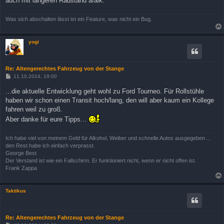
auch mit längeren Radstand afaik.
Was sich abschalten lässt ist ein Feature, was nicht ein Bug.
yogi
Re: Altengerechtes Fahrzeug von der Stange
B
11.10.2024, 19:00
e
i
...die aktuelle Entwicklung geht wohl zu Ford Tourneo. Für Rollstühle
t
haben wir schon einen Transit hoch/lang, den will aber kaum ein Kollege
r
a
fahren weil zu groß.
g
Aber danke für eure Tipps...
Ich habe viel von meinem Geld für Alkohol, Weiber und schnelle Autos ausgegeben ...
den Rest habe ich einfach verprasst.
George Best
Der Verstand ist wie ein Fallschirm. Er funktioniert nicht, wenn er nicht offen ist.
Frank Zappa
Taktikus
Re: Altengerechtes Fahrzeug von der Stange