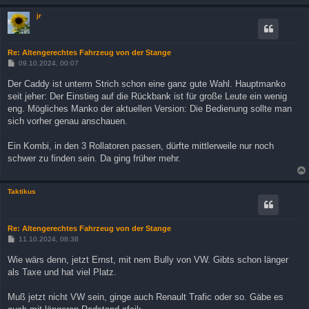
jr
Re: Altengerechtes Fahrzeug von der Stange
B
09.10.2024, 00:07
e
i
Der Caddy ist unterm Strich schon eine ganz gute Wahl. Hauptmanko
t
seit jeher: Der Einstieg auf die Rückbank ist für große Leute ein wenig
r
a
eng. Mögliches Manko der aktuellen Version: Die Bedienung sollte man
g
sich vorher genau anschauen.
Ein Kombi, in den 3 Rollatoren passen, dürfte mittlerweile nur noch
schwer zu finden sein. Da ging früher mehr.
Taktikus
Re: Altengerechtes Fahrzeug von der Stange
B
11.10.2024, 08:38
e
i
Wie wärs denn, jetzt Ernst, mit nem Bully von VW. Gibts schon länger
t
als Taxe und hat viel Platz.
r
a
g
Muß jetzt nicht VW sein, ginge auch Renault Trafic oder so. Gäbe es