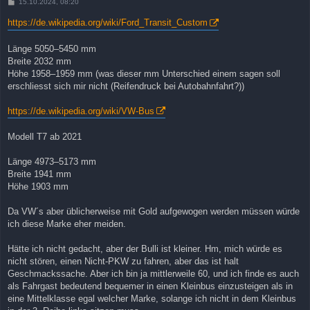
B
15.10.2024, 08:20
e
i
https://de.wikipedia.org/wiki/Ford_Transit_Custom
t
r
a
Länge 5050–5450 mm
g
Breite 2032 mm
Höhe 1958–1959 mm (was dieser mm Unterschied einem sagen soll
erschliesst sich mir nicht (Reifendruck bei Autobahnfahrt?))
https://de.wikipedia.org/wiki/VW-Bus
Modell T7 ab 2021
Länge 4973–5173 mm
Breite 1941 mm
Höhe 1903 mm
Da VW´s aber üblicherweise mit Gold aufgewogen werden müssen würde
ich diese Marke eher meiden.
Hätte ich nicht gedacht, aber der Bulli ist kleiner. Hm, mich würde es
nicht stören, einen Nicht-PKW zu fahren, aber das ist halt
Geschmackssache. Aber ich bin ja mittlerweile 60, und ich finde es auch
als Fahrgast bedeutend bequemer in einen Kleinbus einzusteigen als in
eine Mittelklasse egal welcher Marke, solange ich nicht in dem Kleinbus