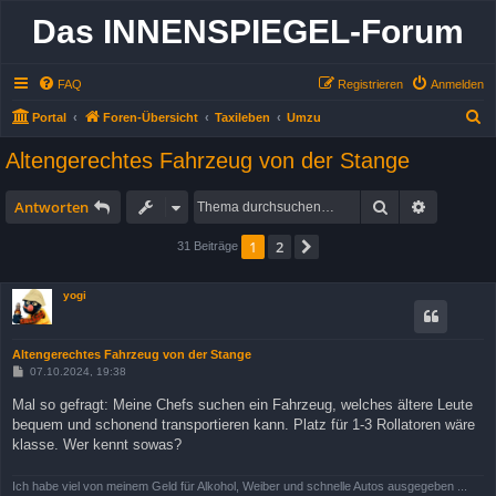
Das INNENSPIEGEL-Forum
FAQ
Registrieren
Anmelden
S
Portal
Foren-Übersicht
Taxileben
Umzu
u
Altengerechtes Fahrzeug von der Stange
c
h
Suche
Erweitert
Antworten
e
1
2
Nächste
31 Beiträge
yogi
Altengerechtes Fahrzeug von der Stange
B
07.10.2024, 19:38
e
i
Mal so gefragt: Meine Chefs suchen ein Fahrzeug, welches ältere Leute
t
bequem und schonend transportieren kann. Platz für 1-3 Rollatoren wäre
r
a
klasse. Wer kennt sowas?
g
Ich habe viel von meinem Geld für Alkohol, Weiber und schnelle Autos ausgegeben ...