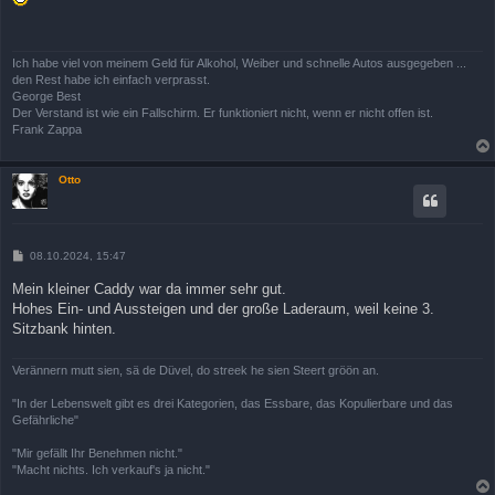
t
r
a
g
Ich habe viel von meinem Geld für Alkohol, Weiber und schnelle Autos ausgegeben ...
den Rest habe ich einfach verprasst.
George Best
Der Verstand ist wie ein Fallschirm. Er funktioniert nicht, wenn er nicht offen ist.
Frank Zappa
Otto
B
08.10.2024, 15:47
e
i
Mein kleiner Caddy war da immer sehr gut.
t
Hohes Ein- und Aussteigen und der große Laderaum, weil keine 3.
r
a
Sitzbank hinten.
g
Verännern mutt sien, sä de Düvel, do streek he sien Steert gröön an.
"In der Lebenswelt gibt es drei Kategorien, das Essbare, das Kopulierbare und das
Gefährliche"
"Mir gefällt Ihr Benehmen nicht."
"Macht nichts. Ich verkauf's ja nicht."