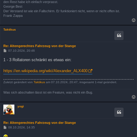
den Rest habe ich einfach verprasst.
George Best
Der Verstand ist wie ein Fallschirm. Er funktioniert nicht, wenn er nicht offen ist.
Frank Zappa
Taktikus
Re: Altengerechtes Fahrzeug von der Stange
B
07.10.2024, 20:46
e
i
1 - 3 Rollatoren schränkt es etwas ein:
t
r
a
https://en.wikipedia.org/wiki/Alexander_ALX400
g
Zuletzt geändert von
Taktikus
am 07.10.2024, 20:47, insgesamt 1-mal geändert.
Was sich abschalten lässt ist ein Feature, was nicht ein Bug.
yogi
Re: Altengerechtes Fahrzeug von der Stange
B
08.10.2024, 14:35
e
i