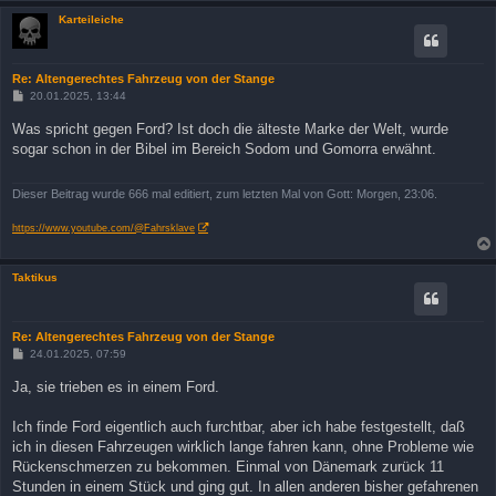
Karteileiche
Re: Altengerechtes Fahrzeug von der Stange
B
20.01.2025, 13:44
e
i
Was spricht gegen Ford? Ist doch die älteste Marke der Welt, wurde
t
sogar schon in der Bibel im Bereich Sodom und Gomorra erwähnt.
r
a
g
Dieser Beitrag wurde 666 mal editiert, zum letzten Mal von Gott: Morgen, 23:06.
https://www.youtube.com/@Fahrsklave
Taktikus
Re: Altengerechtes Fahrzeug von der Stange
B
24.01.2025, 07:59
e
i
Ja, sie trieben es in einem Ford.
t
r
a
Ich finde Ford eigentlich auch furchtbar, aber ich habe festgestellt, daß
g
ich in diesen Fahrzeugen wirklich lange fahren kann, ohne Probleme wie
Rückenschmerzen zu bekommen. Einmal von Dänemark zurück 11
Stunden in einem Stück und ging gut. In allen anderen bisher gefahrenen