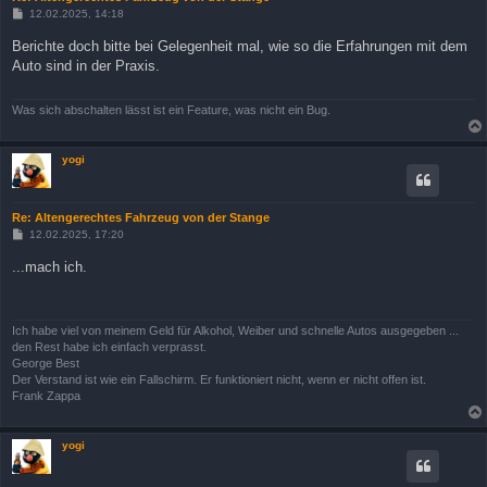
B
12.02.2025, 14:18
e
i
Berichte doch bitte bei Gelegenheit mal, wie so die Erfahrungen mit dem
t
Auto sind in der Praxis.
r
a
g
Was sich abschalten lässt ist ein Feature, was nicht ein Bug.
yogi
Re: Altengerechtes Fahrzeug von der Stange
B
12.02.2025, 17:20
e
i
...mach ich.
t
r
a
g
Ich habe viel von meinem Geld für Alkohol, Weiber und schnelle Autos ausgegeben ...
den Rest habe ich einfach verprasst.
George Best
Der Verstand ist wie ein Fallschirm. Er funktioniert nicht, wenn er nicht offen ist.
Frank Zappa
yogi