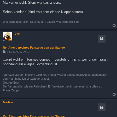
Marken einschl. Stern war das anders.
Schon komisch (sind trotzdem elende Klapperkisten).
Was sich abschalten lässt ist ein Feature, was nicht ein Bug.
yogi
Re: Altengerechtes Fahrzeug von der Stange
B
08.02.2025, 00:03
e
i
...wird wohl ein Tourneo connect...versteh ich nicht, weil unser Transit
t
hoch/lang ein ewiges Sorgenkind ist.
r
a
g
Ich habe viel von meinem Geld für Alkohol, Weiber und schnelle Autos ausgegeben ...
den Rest habe ich einfach verprasst.
George Best
Der Verstand ist wie ein Fallschirm. Er funktioniert nicht, wenn er nicht offen ist.
Frank Zappa
Taktikus
Re: Altengerechtes Fahrzeug von der Stange