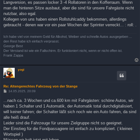
Langversion, es passen locker 3 -4 Rollatoren in den Kofferraum. Wenn
man die hinteren Sitze ausbaut, aber die sind für unsere Fahrgäste nicht
nutzbar, also egal.
Kollegen von uns haben einen Rollstuhlcaddy bekommen, allerdings
gebraucht - denen war vor ein paar Wochen der Sprinter verreckt... : roll: .
Ich habe viel von meinem Geld für Alkohol, Weiber und schnelle Autos ausgegeben ...
den Rest habe ich einfach verprasst.
George Best
Der Verstand ist wie ein Fallschirm. Er funktioniert nicht, wenn er nicht offen ist.
Frank Zappa
yogi
Re: Altengerechtes Fahrzeug von der Stange
B
14.05.2025, 20:09
e
i
...nach ca. 3 Wochen und ca.600 km mit Fahrgästen: schöne Autos, wir
t
haben 1 Schalter und 1 Automatik, der Automatik total durchdigitalisiert,
r
a
will keiner fahren; der Schalter läßt sich noch wie ein Auto fahren, da sind
g
alle heiß drauf.
Leider sind die Fahrzeuge für unsere Zielgruppe nicht so geeignet.
Der Einstieg für die Fondpassagiere ist einfach zu kompliziert. ( kleines
Wortspiel )
Müssen wir halt jetzt mit leben.