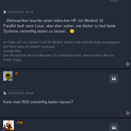
B
26.02.2019, 02:23
e
i
...Weihnachten brachte einen hübschen HP mit Windoof 10.
t
Parallel läuft noch Linux, aber eher selten, war bisher zu faul beide
r
a
Systeme vernünftig laufen zu lassen...
g
Ich habe viel von meinem Geld für Alkohol, Weiber und schnelle Autos ausgegeben ...
den Rest habe ich einfach verprasst.
George Best
Der Verstand ist wie ein Fallschirm. Er funktioniert nicht, wenn er nicht offen ist.
Frank Zappa
jr
B
26.02.2019, 04:04
e
i
Kann man W10 vernünftig laufen lassen?
t
r
a
g
yogi