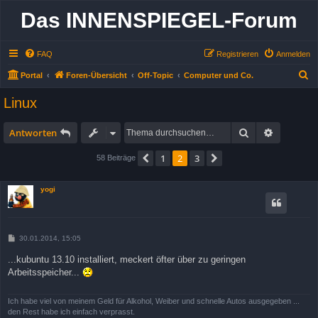
Das INNENSPIEGEL-Forum
FAQ
Registrieren
Anmelden
S
Portal
Foren-Übersicht
Off-Topic
Computer und Co.
u
Linux
c
h
Suche
Erweitert
Antworten
e
1
2
3
Vorherige
Nächste
58 Beiträge
yogi
B
30.01.2014, 15:05
e
i
...kubuntu 13.10 installiert, meckert öfter über zu geringen
t
Arbeitsspeicher...
r
a
g
Ich habe viel von meinem Geld für Alkohol, Weiber und schnelle Autos ausgegeben ...
den Rest habe ich einfach verprasst.