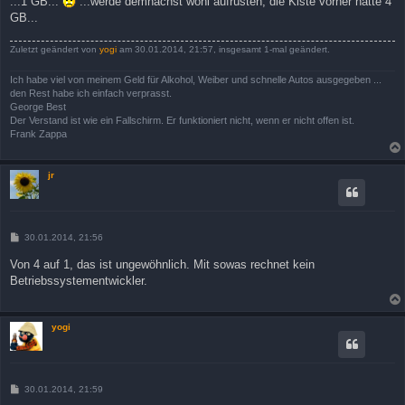
...1 GB...
...werde demnächst wohl aufrüsten, die Kiste vorher hatte 4
GB...
Zuletzt geändert von
yogi
am 30.01.2014, 21:57, insgesamt 1-mal geändert.
Ich habe viel von meinem Geld für Alkohol, Weiber und schnelle Autos ausgegeben ...
den Rest habe ich einfach verprasst.
George Best
Der Verstand ist wie ein Fallschirm. Er funktioniert nicht, wenn er nicht offen ist.
Frank Zappa
jr
B
30.01.2014, 21:56
e
i
Von 4 auf 1, das ist ungewöhnlich. Mit sowas rechnet kein
t
Betriebssystementwickler.
r
a
g
yogi
B
30.01.2014, 21:59
e