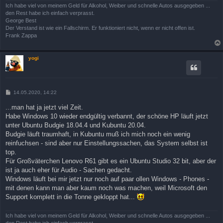
Ich habe viel von meinem Geld für Alkohol, Weiber und schnelle Autos ausgegeben ...
den Rest habe ich einfach verprasst.
George Best
Der Verstand ist wie ein Fallschirm. Er funktioniert nicht, wenn er nicht offen ist.
Frank Zappa
yogi
B
14.05.2020, 14:22
e
i
...man hat ja jetzt viel Zeit.
t
Habe Windows 10 wieder endgültig verbannt, der schöne HP läuft jetzt
r
a
unter Ubuntu Budgie 18.04.4 und Kubuntu 20.04.
g
Budgie läuft traumhaft, in Kubuntu muß ich mich noch ein wenig
reinfuchsen - sind aber nur Einstellungssachen, das System selbst ist
top.
Für Großväterchen Lenovo R61 gibt es ein Ubuntu Studio 32 bit, aber der
ist ja auch eher für Audio - Sachen gedacht.
Windows läuft bei mir jetzt nur noch auf paar ollen Windows - Phones -
mit denen kann man aber kaum noch was machen, weil Microsoft den
Support komplett in die Tonne gekloppt hat...
Ich habe viel von meinem Geld für Alkohol, Weiber und schnelle Autos ausgegeben ...
den Rest habe ich einfach verprasst.