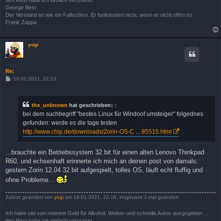
George Best
Der Verstand ist wie ein Fallschirm. Er funktioniert nicht, wenn er nicht offen ist.
Frank Zappa
yogi
Re:
B
16.01.2021, 22:13
e
i
t
r
the_unknown
hat geschrieben:
↑
a
bei dem suchbegriff "bestes Linux für Windoof umsteiger" folgednes
g
gefunden: werde es die tage testen
http://www.chip.de/downloads/Zorin-OS-C ... 85515.html
...brauchte ein Betriebssystem 32 bit für einen alten Lenovo Thinkpad
R60, und echsenhaft erinnerte ich mich an deinen post von damals:
gestern Zorin 12.04 32 bit aufgespielt, tolles OS, läuft echt fluffig und
ohne Probleme...
Zuletzt geändert von
yogi
am 16.01.2021, 22:16, insgesamt 1-mal geändert.
Ich habe viel von meinem Geld für Alkohol, Weiber und schnelle Autos ausgegeben ...
den Rest habe ich einfach verprasst.