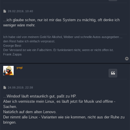
B
28.02.2019, 10:40
e
i
...ich glaube schon, nur ist mir das System zu mächtig, oft denke ich
t
weniger wäre mehr.
r
a
g
Ich habe viel von meinem Geld für Alkohol, Weiber und schnelle Autos ausgegeben ...
den Rest habe ich einfach verprasst.
George Best
Der Verstand ist wie ein Fallschirm. Er funktioniert nicht, wenn er nicht offen ist.
Frank Zappa
yogi
B
24.06.2019, 22:38
e
i
...Windoof läuft erstaunlich gut, paßt zu HP.
t
Aber ich vermisste mein Linux, es läuft jetzt für Musik und offline -
r
a
Sachen.
g
Natürlich auf dem alten Lenovo.
Der nimmt alle Linux - Varianten wie sie kommen, nicht aus der Ruhe zu
bringen.