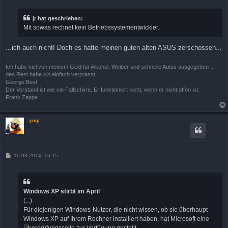
i
t
r
jr hat geschrieben:
a
Mit sowas rechnet kein Betriebssystementwickler.
g
...ich auch nicht! Doch es hatte meinen guten alten ASUS zerschossen...
Ich habe viel von meinem Geld für Alkohol, Weiber und schnelle Autos ausgegeben ...
den Rest habe ich einfach verprasst.
George Best
Der Verstand ist wie ein Fallschirm. Er funktioniert nicht, wenn er nicht offen ist.
Frank Zappa
yogi
B
10.03.2014, 16:15
e
i
t
r
a
Windows XP stirbt im April
g
(...)
Für diejenigen Windows-Nutzer, die nicht wissen, ob sie überhaupt
Windows XP auf Ihrem Rechner installiert haben, hat Microsoft eine