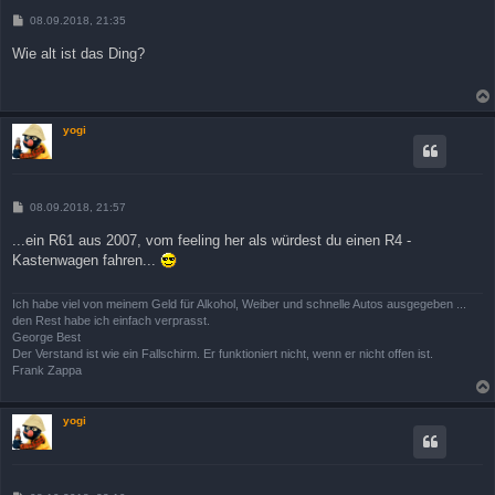
B
08.09.2018, 21:35
e
i
Wie alt ist das Ding?
t
r
a
g
yogi
B
08.09.2018, 21:57
e
i
...ein R61 aus 2007, vom feeling her als würdest du einen R4 -
t
Kastenwagen fahren...
r
a
g
Ich habe viel von meinem Geld für Alkohol, Weiber und schnelle Autos ausgegeben ...
den Rest habe ich einfach verprasst.
George Best
Der Verstand ist wie ein Fallschirm. Er funktioniert nicht, wenn er nicht offen ist.
Frank Zappa
yogi