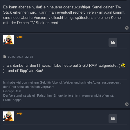
Es kann aber sein, daß ein neuerer oder zukünftiger Kernel deinen TV-
Stick erkennen wird. Kann man eventuell recherchieren - im April kommt
eine neue Ubuntu-Version, vielleicht bringt spätestens sie einen Kernel
mit, der Deinen TV-Stick erkennt....
yogi
B
10.03.2014, 22:38
e
i
...ah, danke für den Hinweis. Habe heute auf 2 GB RAM aufgerüstet (
t
) , und et' lüpp' wie Sau!
r
a
g
Ich habe viel von meinem Geld für Alkohol, Weiber und schnelle Autos ausgegeben ...
den Rest habe ich einfach verprasst.
George Best
Der Verstand ist wie ein Fallschirm. Er funktioniert nicht, wenn er nicht offen ist.
Frank Zappa
yogi