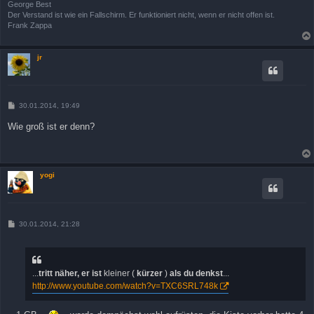
George Best
Der Verstand ist wie ein Fallschirm. Er funktioniert nicht, wenn er nicht offen ist.
Frank Zappa
jr
B
30.01.2014, 19:49
e
i
Wie groß ist er denn?
t
r
a
g
yogi
B
30.01.2014, 21:28
e
i
t
r
a
...
tritt näher, er ist
kleiner (
kürzer
)
als du denkst
...
g
http://www.youtube.com/watch?v=TXC6SRL748k