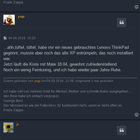
Frank Zappa
yogi
B
08.09.2018, 15:25
e
i
...ahh,tüftel, tüftel, habe mir ein neues gebrauchtes Lenovo ThinkPad
t
gegönnt, musste aber noch das alte XP entrümpeln, das noch installiert
r
a
war.
g
Jetzt läuft die Kiste mit Mate 18.04, gewohnt zufriedenstellend.
Noch ein wenig Feintuning, und ich habe wieder paar Jahre Ruhe.
Zuletzt geändert von
yogi
am 08.09.2018, 21:58, insgesamt 1-mal geändert.
Ich habe viel von meinem Geld für Alkohol, Weiber und schnelle Autos ausgegeben ...
den Rest habe ich einfach verprasst.
George Best
Der Verstand ist wie ein Fallschirm. Er funktioniert nicht, wenn er nicht offen ist.
Frank Zappa
jr