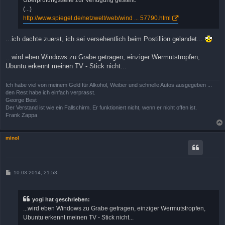
Überprüfungsseite zur Verfügung gestellt.
(...)
http://www.spiegel.de/netzwelt/web/wind ... 57790.html
...ich dachte zuerst, ich sei versehentlich beim Postillion gelandet...
...wird eben Windows zu Grabe getragen, einziger Wermutstropfen,
Ubuntu erkennt meinen TV - Stick nicht...
Ich habe viel von meinem Geld für Alkohol, Weiber und schnelle Autos ausgegeben ...
den Rest habe ich einfach verprasst.
George Best
Der Verstand ist wie ein Fallschirm. Er funktioniert nicht, wenn er nicht offen ist.
Frank Zappa
minol
B
10.03.2014, 21:53
e
i
t
r
yogi hat geschrieben:
a
...wird eben Windows zu Grabe getragen, einziger Wermutstropfen,
g
Ubuntu erkennt meinen TV - Stick nicht...