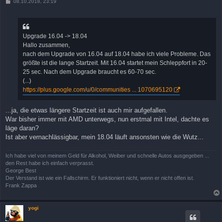
B
08.10.2018, 23:19
e
i
t
r
a
Upgrade 16.04 -> 18.04
g
Hallo zusammen,
nach dem Upgrade von 16.04 auf 18.04 habe ich viele Probleme. Das
größte ist die lange Startzeit. Mit 16.04 startet mein Schleppfort in 20-
25 sec. Nach dem Upgrade braucht es 60-70 sec.
(...)
https://plus.google.com/u/0/communities ... 1070695120
...ja, die etwas längere Startzeit ist auch mir aufgefallen.
War bisher immer mit AMD unterwegs, nun erstmal mit Intel, dachte es
läge daran?
Ist aber vernachlässigbar, mein 18.04 läuft ansonsten wie die Wutz...
Ich habe viel von meinem Geld für Alkohol, Weiber und schnelle Autos ausgegeben ...
den Rest habe ich einfach verprasst.
George Best
Der Verstand ist wie ein Fallschirm. Er funktioniert nicht, wenn er nicht offen ist.
Frank Zappa
yogi