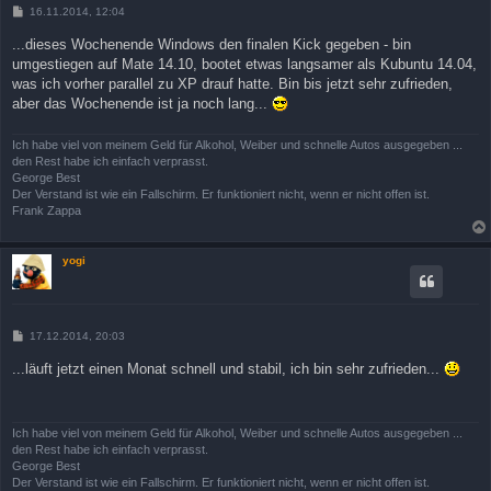
B
16.11.2014, 12:04
e
i
...dieses Wochenende Windows den finalen Kick gegeben - bin
t
umgestiegen auf Mate 14.10, bootet etwas langsamer als Kubuntu 14.04,
r
a
was ich vorher parallel zu XP drauf hatte. Bin bis jetzt sehr zufrieden,
g
aber das Wochenende ist ja noch lang...
Ich habe viel von meinem Geld für Alkohol, Weiber und schnelle Autos ausgegeben ...
den Rest habe ich einfach verprasst.
George Best
Der Verstand ist wie ein Fallschirm. Er funktioniert nicht, wenn er nicht offen ist.
Frank Zappa
yogi
B
17.12.2014, 20:03
e
i
...läuft jetzt einen Monat schnell und stabil, ich bin sehr zufrieden...
t
r
a
g
Ich habe viel von meinem Geld für Alkohol, Weiber und schnelle Autos ausgegeben ...
den Rest habe ich einfach verprasst.
George Best
Der Verstand ist wie ein Fallschirm. Er funktioniert nicht, wenn er nicht offen ist.