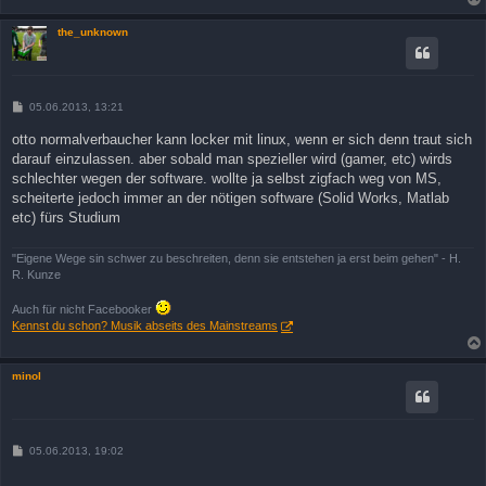
the_unknown
B
05.06.2013, 13:21
e
i
otto normalverbaucher kann locker mit linux, wenn er sich denn traut sich
t
darauf einzulassen. aber sobald man spezieller wird (gamer, etc) wirds
r
a
schlechter wegen der software. wollte ja selbst zigfach weg von MS,
g
scheiterte jedoch immer an der nötigen software (Solid Works, Matlab
etc) fürs Studium
"Eigene Wege sin schwer zu beschreiten, denn sie entstehen ja erst beim gehen" - H.
R. Kunze
Auch für nicht Facebooker
Kennst du schon? Musik abseits des Mainstreams
minol
B
05.06.2013, 19:02
e
i