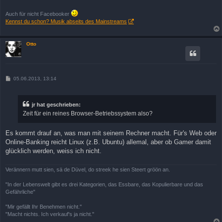
Auch für nicht Facebooker
Kennst du schon? Musik abseits des Mainstreams
Otto
B
05.06.2013, 13:14
e
i
t
r
jr hat geschrieben:
a
Zeit für ein reines Browser-Betriebssystem also?
g
Es kommt drauf an, was man mit seinem Rechner macht. Für's Web oder
Online-Banking reicht Linux (z.B. Ubuntu) allemal, aber ob Gamer damit
glücklich werden, weiss ich nicht.
Verännern mutt sien, sä de Düvel, do streek he sien Steert gröön an.
"In der Lebenswelt gibt es drei Kategorien, das Essbare, das Kopulierbare und das
Gefährliche"
"Mir gefällt Ihr Benehmen nicht."
"Macht nichts. Ich verkauf's ja nicht."