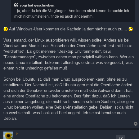
r
yogi hat geschrieben:
a
...ja, aber da ich die Vorgänger - Versionen nicht kenne, brauchte ich
g
mich nicht umstellen, finde es auch angenehm.
Auf Windows-User kommen die Kacheln ja demnächst auch zu....
Was jemand, der Linux ausprobieren will, wissen sollte: Anders als bei
Windows und Mac ist das Aussehen der Oberfläche nicht fest mit Linux
"verdrahtet". Es gibt mehrere "Desktop Environments", bzw.
"Fenstermanager", zwischen denen man prinzipiell wählen kann. Wer ein
neues Linux installiert, bekommt allerdings erstmal was vorgesetzt, was
einem nicht unbedingt gefallen muß.
Schön bei Ubuntu ist, daß man Linux ausprobieren kann, ohne es zu
installieren. Der Nachteil ist, daß Ubuntu gern mal die Oberfläche ändert
und sich der Benutzer entweder umstellen muß oder Aufwand damit hat,
eine andere Oberfläche zu bekommen. Das führt dazu, daß ich Leuten
aus meiner Umgebung, die nicht so fit sind in solchen Sachen, aber gern
Linux benutzen wollen, eine Debian-Installation gebe. Debian ist da nicht
so wechselhaft, was Look-and-Feel angeht. Ich selbst benutze auch
Debian.
jr