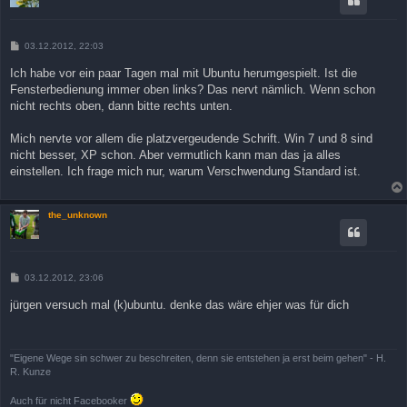
B
03.12.2012, 22:03
e
i
Ich habe vor ein paar Tagen mal mit Ubuntu herumgespielt. Ist die
t
Fensterbedienung immer oben links? Das nervt nämlich. Wenn schon
r
a
nicht rechts oben, dann bitte rechts unten.
g
Mich nervte vor allem die platzvergeudende Schrift. Win 7 und 8 sind
nicht besser, XP schon. Aber vermutlich kann man das ja alles
einstellen. Ich frage mich nur, warum Verschwendung Standard ist.
the_unknown
B
03.12.2012, 23:06
e
i
jürgen versuch mal (k)ubuntu. denke das wäre ehjer was für dich
t
r
a
g
"Eigene Wege sin schwer zu beschreiten, denn sie entstehen ja erst beim gehen" - H.
R. Kunze
Auch für nicht Facebooker