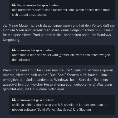
t
r
the_unknown hat geschrieben:
a
otto normalverbaucher kann locker mit linux, wenn er sich denn traut
g
sich darauf einzulassen.
Ja. Meine Mutter hat sich darauf eingelassen und hat den Vorteil, daß sie
sich um Viren und verseuchten Mails keine Sorgen machen muß. Einzig
für ein spezielleres Produkt startet sie - sehr selten aber - die Windows-
Umgebung.
unknown hat geschrieben:
aber sobald man spezieller wird (gamer, etc) wirds schlechter wegen
der software.
Wenn man gern Linux benutzen möchte und Spiele mit Windows spielen
möchte, bietet es sich an ein "Dual-Boot"-System aufzubauen. Linux
ermöglicht es nämlich anders als Windows, beim Start des Rechners
auszuwählen, von welcher Festplattenpartition gebootet wird. Was dann
gebootet wird, ist Linux dabei völlig egal.
unknown hat geschrieben:
wollte ja selbst zigfach weg von MS, scheiterte jedoch immer an der
nötigen software (Solid Works, Matlab etc) fürs Studium