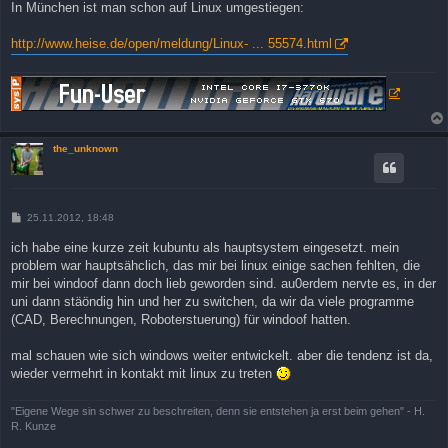
In München ist man schon auf Linux umgestiegen:
http://www.heise.de/open/meldung/Linux- ... 55574.html
the_unknown
B
25.11.2012, 18:48
e
i
ich habe eine kurze zeit kubuntu als hauptsystem eingesetzt. mein
t
problem war hauptsähclich, das mir bei linux einige sachen fehlten, die
r
a
mir bei windoof dann doch lieb geworden sind. au0erdem nervte es, in der
g
uni dann stäöndig hin und her zu switchen, da wir da viele programme
(CAD, Berechnungen, Roboterstuerung) für windoof hatten.
mal schauen wie sich windows weiter entwickelt. aber die tendenz ist da,
wieder vermehrt in kontakt mit linux zu treten
"Eigene Wege sin schwer zu beschreiten, denn sie entstehen ja erst beim gehen" - H.
R. Kunze