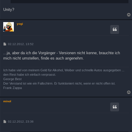
Unity?
yogi
B
02.12.2012, 13:52
e
i
...ja, aber da ich die Vorgänger - Versionen nicht kenne, brauchte ich
t
mich nicht umstellen, finde es auch angenehm.
r
a
g
Ich habe viel von meinem Geld für Alkohol, Weiber und schnelle Autos ausgegeben ...
den Rest habe ich einfach verprasst.
George Best
Der Verstand ist wie ein Fallschirm. Er funktioniert nicht, wenn er nicht offen ist.
Frank Zappa
minol
B
02.12.2012, 23:36
e
i
t