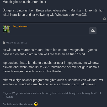
Matlab gibt es auch unter Linux.
Übrigens: Linux ist kein Browserbetriebssystem. Man kann Linux nämlich
lokal installieren und ist vollwertig wie Windows oder MacOS.
the_unknown
B
05.06.2013, 19:12
e
i
so wie deine mutter es macht, hatte ich es auch vorgehabt... games
t
habe ich eh auf xp am laufen weil die teils zu alt fuer 7 sind
r
a
g
jop dualboot hatte ich damals auch. ist aber im gegensatz zu windows
risikoreicher wenn man linux kickt. zumindest bei mir hat grub damals
danach einiges zerschossen im bootloader.
stimmt einige solcher programme gibts auch ausserhalb von windoof. wir
konnten wir windoof variante aber so als schuelerlizenz bekommen.
"Eigene Wege sin schwer zu beschreiten, denn sie entstehen ja erst beim gehen" - H.
R. Kunze
Auch für nicht Facebooker