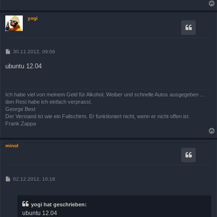
g
yogi
B
30.11.2012, 09:06
e
i
ubuntu 12.04
t
r
a
g
Ich habe viel von meinem Geld für Alkohol, Weiber und schnelle Autos ausgegeben ...
den Rest habe ich einfach verprasst.
George Best
Der Verstand ist wie ein Fallschirm. Er funktioniert nicht, wenn er nicht offen ist.
Frank Zappa
minol
B
02.12.2012, 10:18
e
i
t
r
yogi hat geschrieben:
a
ubuntu 12.04
g