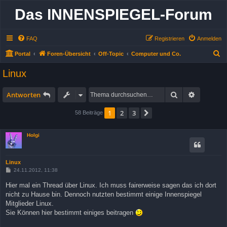
Das INNENSPIEGEL-Forum
FAQ
Registrieren
Anmelden
S
Portal
Foren-Übersicht
Off-Topic
Computer und Co.
u
Linux
c
h
Suche
Erweitert
Antworten
e
1
2
3
Nächste
58 Beiträge
Holgi
Linux
B
24.11.2012, 11:38
e
i
Hier mal ein Thread über Linux. Ich muss fairerweise sagen das ich dort
t
nicht zu Hause bin. Dennoch nutzten bestimmt einige Innenspiegel
r
a
Mitglieder Linux.
g
Sie Können hier bestimmt einiges beitragen