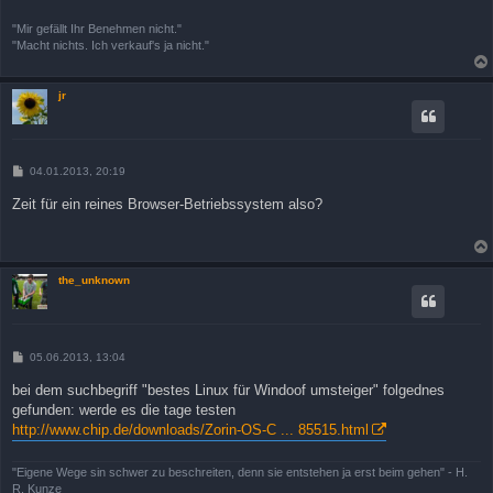
"Mir gefällt Ihr Benehmen nicht."
"Macht nichts. Ich verkauf's ja nicht."
jr
B
04.01.2013, 20:19
e
i
Zeit für ein reines Browser-Betriebssystem also?
t
r
a
g
the_unknown
B
05.06.2013, 13:04
e
i
bei dem suchbegriff "bestes Linux für Windoof umsteiger" folgednes
t
gefunden: werde es die tage testen
r
a
http://www.chip.de/downloads/Zorin-OS-C ... 85515.html
g
"Eigene Wege sin schwer zu beschreiten, denn sie entstehen ja erst beim gehen" - H.
R. Kunze