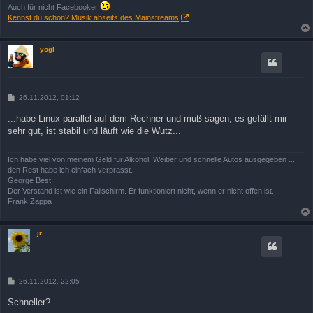
Auch für nicht Facebooker
Kennst du schon? Musik abseits des Mainstreams
yogi
B
26.11.2012, 01:12
e
i
...habe Linux parallel auf dem Rechner und muß sagen, es gefällt mir
t
sehr gut, ist stabil und läuft wie die Wutz...
r
a
g
Ich habe viel von meinem Geld für Alkohol, Weiber und schnelle Autos ausgegeben ...
den Rest habe ich einfach verprasst.
George Best
Der Verstand ist wie ein Fallschirm. Er funktioniert nicht, wenn er nicht offen ist.
Frank Zappa
jr
B
26.11.2012, 22:05
e
i
Schneller?
t