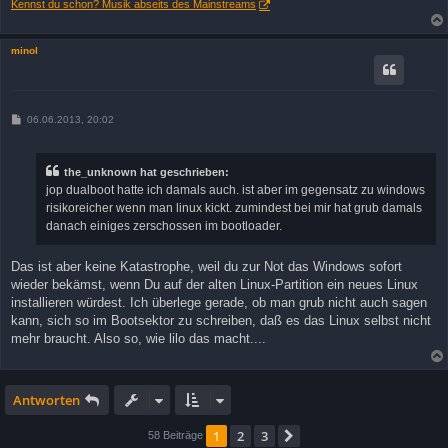
Kennst du schon? Musik abseits des Mainstreams
minol
B
06.06.2013, 20:02
e
i
t
r
the_unknown hat geschrieben:
a
jop dualboot hatte ich damals auch. ist aber im gegensatz zu windows
g
risikoreicher wenn man linux kickt. zumindest bei mir hat grub damals
danach einiges zerschossen im bootloader.
Das ist aber keine Katastrophe, weil du zur Not das Windows sofort
wieder bekämst, wenn Du auf der alten Linux-Partition ein neues Linux
installieren würdest. Ich überlege gerade, ob man grub nicht auch sagen
kann, sich so im Bootsektor zu schreiben, daß es das Linux selbst nicht
mehr braucht. Also so, wie lilo das macht....
Antworten
1
2
3
Nächste
58 Beiträge