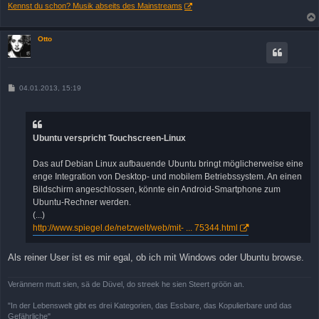
Kennst du schon? Musik abseits des Mainstreams
Otto
B
04.01.2013, 15:19
e
i
t
r
a
Ubuntu verspricht Touchscreen-Linux
g
Das auf Debian Linux aufbauende Ubuntu bringt möglicherweise eine
enge Integration von Desktop- und mobilem Betriebssystem. An einen
Bildschirm angeschlossen, könnte ein Android-Smartphone zum
Ubuntu-Rechner werden.
(...)
http://www.spiegel.de/netzwelt/web/mit- ... 75344.html
Als reiner User ist es mir egal, ob ich mit Windows oder Ubuntu browse.
Verännern mutt sien, sä de Düvel, do streek he sien Steert gröön an.
"In der Lebenswelt gibt es drei Kategorien, das Essbare, das Kopulierbare und das
Gefährliche"