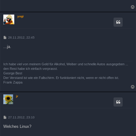
r
a
g
yogi
B
26.11.2012, 22:45
e
i
...ja.
t
r
a
g
Ich habe viel von meinem Geld für Alkohol, Weiber und schnelle Autos ausgegeben ...
den Rest habe ich einfach verprasst.
George Best
Der Verstand ist wie ein Fallschirm. Er funktioniert nicht, wenn er nicht offen ist.
Frank Zappa
jr
B
27.11.2012, 23:10
e
i
Welches Linux?
t
r
a