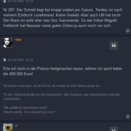
B
31.08.2006, 02:18
e
i
Nr 297. Der Schnitt liegt bei knapp sieben pro Saison. Tendez ist nach
t
meinem Eindruck zunehmend. Keine Geduld. Aber auch Ulli hat recht:
r
a
Der Mann ist wohl eher was fürs Saisonende. So wie früher Magath.
g
Vielleicht hat Neururer seine guten Zeiten ja auch noch vor sich.
Otto
B
31.08.2006, 02:23
e
i
Ehe ich mich in der Presse fertigmachen lasse, nehme ich auch lieber
t
die 400.000 Euro!
r
a
g
Verännern mutt sien, sä de Düvel, do streek he sien Steert gröön an.
"In der Lebenswelt gibt es drei Kategorien, das Essbare, das Kopulierbare und das
Gefährliche"
"Mir gefällt Ihr Benehmen nicht."
"Macht nichts. Ich verkauf's ja nicht."
jr