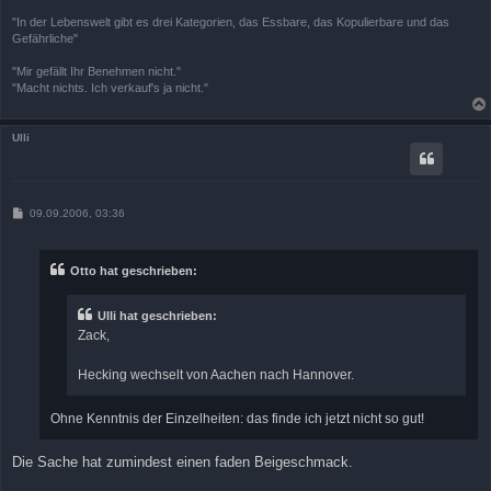
"In der Lebenswelt gibt es drei Kategorien, das Essbare, das Kopulierbare und das
Gefährliche"
"Mir gefällt Ihr Benehmen nicht."
"Macht nichts. Ich verkauf's ja nicht."
Ulli
B
09.09.2006, 03:36
e
i
t
r
Otto hat geschrieben:
a
g
Ulli hat geschrieben:
Zack,
Hecking wechselt von Aachen nach Hannover.
Ohne Kenntnis der Einzelheiten: das finde ich jetzt nicht so gut!
Die Sache hat zumindest einen faden Beigeschmack.