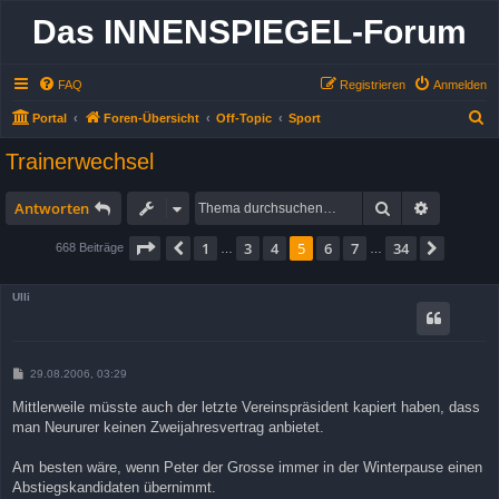
Das INNENSPIEGEL-Forum
FAQ
Registrieren
Anmelden
S
Portal
Foren-Übersicht
Off-Topic
Sport
u
Trainerwechsel
c
h
Suche
Erweitert
Antworten
e
Seite
5
von
34
1
3
4
5
6
7
34
Vorherige
Nächst
668 Beiträge
…
…
Ulli
B
29.08.2006, 03:29
e
i
Mittlerweile müsste auch der letzte Vereinspräsident kapiert haben, dass
t
man Neururer keinen Zweijahresvertrag anbietet.
r
a
g
Am besten wäre, wenn Peter der Grosse immer in der Winterpause einen
Abstiegskandidaten übernimmt.