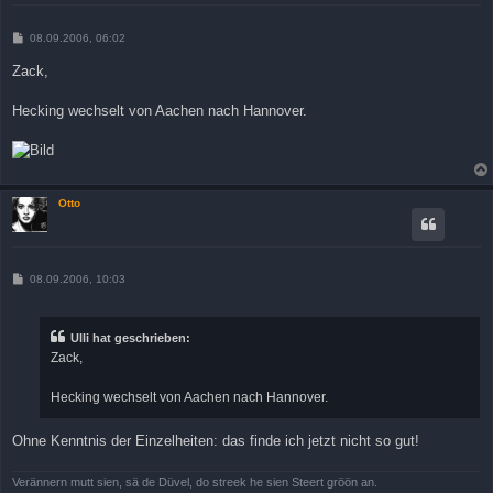
B
08.09.2006, 06:02
e
i
Zack,
t
r
a
Hecking wechselt von Aachen nach Hannover.
g
Otto
B
08.09.2006, 10:03
e
i
t
r
Ulli hat geschrieben:
a
Zack,
g
Hecking wechselt von Aachen nach Hannover.
Ohne Kenntnis der Einzelheiten: das finde ich jetzt nicht so gut!
Verännern mutt sien, sä de Düvel, do streek he sien Steert gröön an.