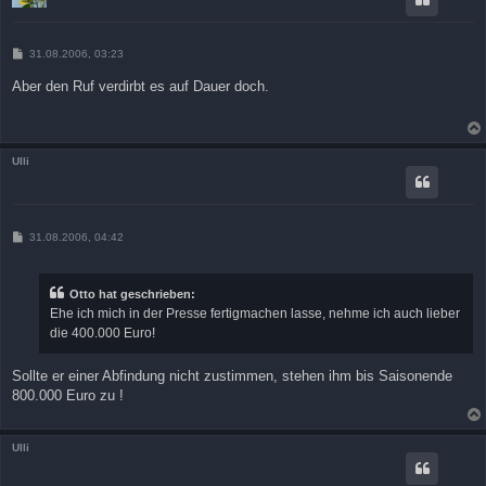
B
31.08.2006, 03:23
e
i
Aber den Ruf verdirbt es auf Dauer doch.
t
r
a
g
Ulli
B
31.08.2006, 04:42
e
i
t
r
Otto hat geschrieben:
a
Ehe ich mich in der Presse fertigmachen lasse, nehme ich auch lieber
g
die 400.000 Euro!
Sollte er einer Abfindung nicht zustimmen, stehen ihm bis Saisonende
800.000 Euro zu !
Ulli