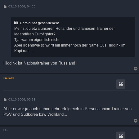
B
03.10.2006, 04:55
e
i
t
r
Gerald hat geschrieben:
a
Meinst du etwa unseren Holländer und famosen Trainer der
g
legendären Eurofighter?
Tja, warum eigentlich nicht.
Aber irgendwie schwirrt mir immer noch der Name Gus Hiddink im
Kopf rum.....
Hiddink ist Nationaltrainer von Russland !
Gerald
B
03.10.2006, 05:23
e
i
Aber er war ja auch schon sehr erfolgreich in Personalunion Trainer von
t
PSV und Südkorea bzw Wolliland...
r
a
g
Ulli