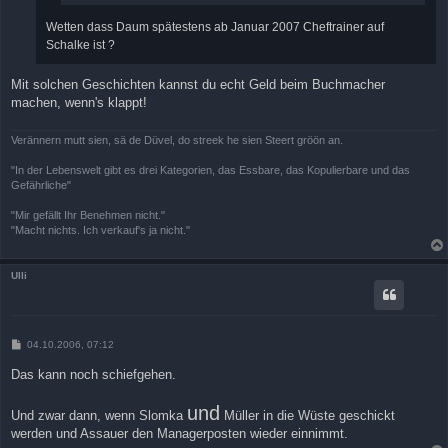
Wetten dass Daum spätestens ab Januar 2007 Cheftrainer auf
Schalke ist ?
Mit solchen Geschichten kannst du echt Geld beim Buchmacher
machen, wenn's klappt!
Verännern mutt sien, sä de Düvel, do streek he sien Steert gröön an.
"In der Lebenswelt gibt es drei Kategorien, das Essbare, das Kopulierbare und das
Gefährliche"
"Mir gefällt Ihr Benehmen nicht."
"Macht nichts. Ich verkauf's ja nicht."
Ulli
B
04.10.2006, 07:12
e
i
Das kann noch schiefgehen.
t
r
a
und
Und zwar dann, wenn Slomka
Müller in die Wüste geschickt
g
werden und Assauer den Managerposten wieder einnimmt.