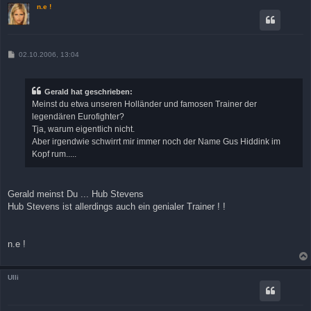
n.e !
B
02.10.2006, 13:04
e
i
t
r
Gerald hat geschrieben:
a
Meinst du etwa unseren Holländer und famosen Trainer der
g
legendären Eurofighter?
Tja, warum eigentlich nicht.
Aber irgendwie schwirrt mir immer noch der Name Gus Hiddink im
Kopf rum.....
Gerald meinst Du ... Hub Stevens
Hub Stevens ist allerdings auch ein genialer Trainer ! !
n.e !
Ulli