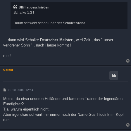
t
r
Ulli hat geschrieben:
a
Schalke 1:3 !
g
Daum schwebt schon über der SchalkeArena...
... dann wird Schalke
Deutscher Meister
, wird Zeit , das " unser
verlorener Sohn " , nach Hause kommt !
n.e !
Gerald
B
02.10.2006, 12:54
e
i
Meinst du etwa unseren Holländer und famosen Trainer der legendären
t
Eurofighter?
r
a
Tja, warum eigentlich nicht.
g
Aber irgendwie schwirrt mir immer noch der Name Gus Hiddink im Kopf
rum.....