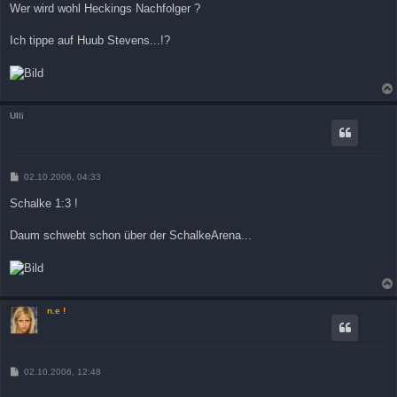
Wer wird wohl Heckings Nachfolger ?
Ich tippe auf Huub Stevens...!?
Ulli
B
02.10.2006, 04:33
e
i
Schalke 1:3 !
t
r
a
Daum schwebt schon über der SchalkeArena...
g
n.e !
B
02.10.2006, 12:48
e
i