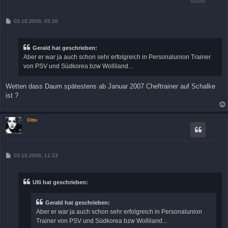
B
03.10.2006, 05:26
e
i
t
r
Gerald hat geschrieben:
a
Aber er war ja auch schon sehr erfolgreich in Personalunion Trainer
g
von PSV und Südkorea bzw Wolliland...
Wetten dass Daum spätestens ab Januar 2007 Cheftrainer auf Schalke
ist ?
Otto
B
03.10.2006, 11:23
e
i
t
r
Ulli hat geschrieben:
a
g
Gerald hat geschrieben:
Aber er war ja auch schon sehr erfolgreich in Personalunion
Trainer von PSV und Südkorea bzw Wolliland...