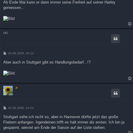
Ab Ende Mai kann er dann immer seine Freiheit auf seiner Harley
geniessen...
Ulli
B
29.08.2006, 05:13
e
i
Aber auch in Stuttgart gibt es Handlungsbedarf...!?
t
r
a
g
jr
B
30.08.2006, 10:04
e
i
Stuttgart sehe ich nicht so, aber in Hannover dürfte jetzt das große
t
Flattern anfangen. Irgendeinen trifft es halt immer als ersten. Ich bin ja
r
a
gespannt, wieviel am Ende der Saison auf der Liste stehen.
g