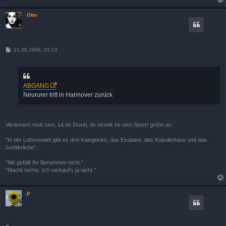
Otto
B
31.08.2006, 02:13
e
i
t
r
a
ABGANG
g
Neururer tritt in Hannover zurück
Verännern mutt sien, sä de Düvel, do streek he sien Steert gröön an.
"In der Lebenswelt gibt es drei Kategorien, das Essbare, das Kopulierbare und das
Gefährliche"
"Mir gefällt Ihr Benehmen nicht."
"Macht nichts. Ich verkauf's ja nicht."
jr