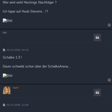
Wer wird wohl Heckings Nachfolger ?
Ich tippe auf Huub Stevens...!?
Ulli
B
02.10.2006, 04:33
e
i
Schalke 1:3 !
t
r
a
Daum schwebt schon über der SchalkeArena...
g
n.e !
B
02.10.2006, 12:48
e
i