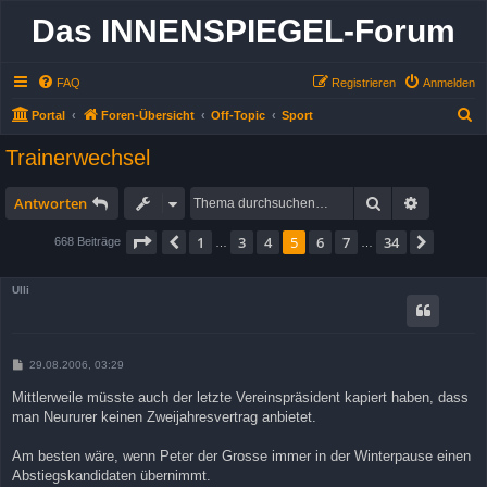
Das INNENSPIEGEL-Forum
FAQ
Registrieren
Anmelden
S
Portal
Foren-Übersicht
Off-Topic
Sport
u
Trainerwechsel
c
h
Suche
Erweitert
Antworten
e
Seite
5
von
34
1
3
4
5
6
7
34
Vorherige
Nächst
668 Beiträge
…
…
Ulli
B
29.08.2006, 03:29
e
i
Mittlerweile müsste auch der letzte Vereinspräsident kapiert haben, dass
t
man Neururer keinen Zweijahresvertrag anbietet.
r
a
g
Am besten wäre, wenn Peter der Grosse immer in der Winterpause einen
Abstiegskandidaten übernimmt.