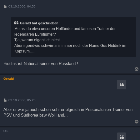
B
03.10.2006, 04:55
e
i
t
r
Gerald hat geschrieben:
a
Meinst du etwa unseren Holländer und famosen Trainer der
g
legendären Eurofighter?
Tja, warum eigentlich nicht.
Aber irgendwie schwirrt mir immer noch der Name Gus Hiddink im
Kopf rum.....
Hiddink ist Nationaltrainer von Russland !
Gerald
B
03.10.2006, 05:23
e
i
Aber er war ja auch schon sehr erfolgreich in Personalunion Trainer von
t
PSV und Südkorea bzw Wolliland...
r
a
g
Ulli