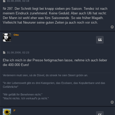
B
31.08.2006, 02:18
e
i
Nr 297. Der Schnitt liegt bei knapp sieben pro Saison. Tendez ist nach
t
meinem Eindruck zunehmend. Keine Geduld. Aber auch Ulli hat recht:
r
a
Der Mann ist wohl eher was fürs Saisonende. So wie früher Magath.
g
Vielleicht hat Neururer seine guten Zeiten ja auch noch vor sich.
Otto
B
31.08.2006, 02:23
e
i
Ehe ich mich in der Presse fertigmachen lasse, nehme ich auch lieber
t
die 400.000 Euro!
r
a
g
Verännern mutt sien, sä de Düvel, do streek he sien Steert gröön an.
"In der Lebenswelt gibt es drei Kategorien, das Essbare, das Kopulierbare und das
Gefährliche"
"Mir gefällt Ihr Benehmen nicht."
"Macht nichts. Ich verkauf's ja nicht."
jr