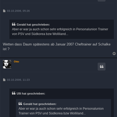
B
03.10.2006, 05:26
e
i
t
r
Gerald hat geschrieben:
a
Aber er war ja auch schon sehr erfolgreich in Personalunion Trainer
g
von PSV und Südkorea bzw Wolliland...
Wetten dass Daum spätestens ab Januar 2007 Cheftrainer auf Schalke
ist ?
Otto
B
03.10.2006, 11:23
e
i
t
r
Ulli hat geschrieben:
a
g
Gerald hat geschrieben:
Aber er war ja auch schon sehr erfolgreich in Personalunion
Trainer von PSV und Südkorea bzw Wolliland...