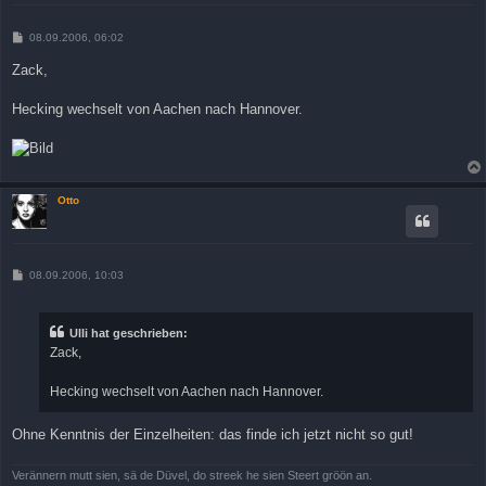
B
08.09.2006, 06:02
e
i
Zack,
t
r
a
Hecking wechselt von Aachen nach Hannover.
g
Otto
B
08.09.2006, 10:03
e
i
t
r
Ulli hat geschrieben:
a
Zack,
g
Hecking wechselt von Aachen nach Hannover.
Ohne Kenntnis der Einzelheiten: das finde ich jetzt nicht so gut!
Verännern mutt sien, sä de Düvel, do streek he sien Steert gröön an.