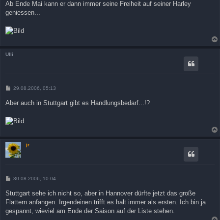
Ab Ende Mai kann er dann immer seine Freiheit auf seiner Harley
geniessen...
Ulli
B
29.08.2006, 05:13
e
i
Aber auch in Stuttgart gibt es Handlungsbedarf...!?
t
r
a
g
jr
B
30.08.2006, 10:04
e
i
Stuttgart sehe ich nicht so, aber in Hannover dürfte jetzt das große
t
Flattern anfangen. Irgendeinen trifft es halt immer als ersten. Ich bin ja
r
a
gespannt, wieviel am Ende der Saison auf der Liste stehen.
g