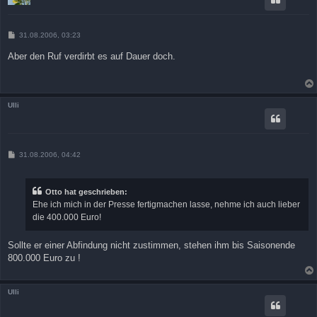
B
31.08.2006, 03:23
e
i
Aber den Ruf verdirbt es auf Dauer doch.
t
r
a
g
Ulli
B
31.08.2006, 04:42
e
i
t
r
Otto hat geschrieben:
a
Ehe ich mich in der Presse fertigmachen lasse, nehme ich auch lieber
g
die 400.000 Euro!
Sollte er einer Abfindung nicht zustimmen, stehen ihm bis Saisonende
800.000 Euro zu !
Ulli