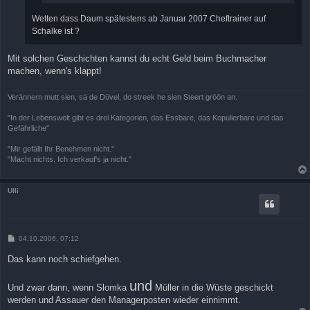
Wetten dass Daum spätestens ab Januar 2007 Cheftrainer auf
Schalke ist ?
Mit solchen Geschichten kannst du echt Geld beim Buchmacher
machen, wenn's klappt!
Verännern mutt sien, sä de Düvel, do streek he sien Steert gröön an.
"In der Lebenswelt gibt es drei Kategorien, das Essbare, das Kopulierbare und das
Gefährliche"
"Mir gefällt Ihr Benehmen nicht."
"Macht nichts. Ich verkauf's ja nicht."
Ulli
B
04.10.2006, 07:12
e
i
Das kann noch schiefgehen.
t
r
a
und
Und zwar dann, wenn Slomka
Müller in die Wüste geschickt
g
werden und Assauer den Managerposten wieder einnimmt.