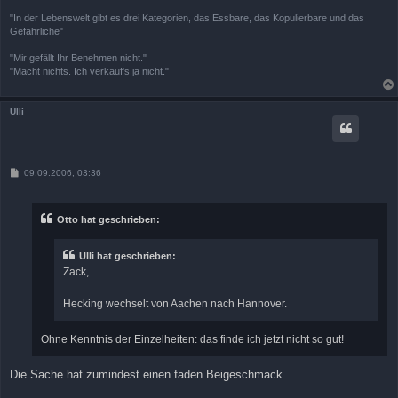
"In der Lebenswelt gibt es drei Kategorien, das Essbare, das Kopulierbare und das
Gefährliche"
"Mir gefällt Ihr Benehmen nicht."
"Macht nichts. Ich verkauf's ja nicht."
Ulli
B
09.09.2006, 03:36
e
i
t
r
Otto hat geschrieben:
a
g
Ulli hat geschrieben:
Zack,
Hecking wechselt von Aachen nach Hannover.
Ohne Kenntnis der Einzelheiten: das finde ich jetzt nicht so gut!
Die Sache hat zumindest einen faden Beigeschmack.