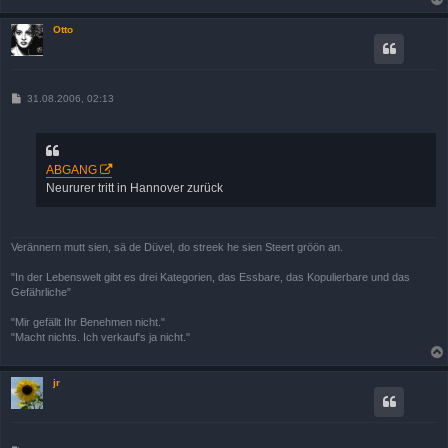
Otto
B
31.08.2006, 02:13
e
i
t
r
a
ABGANG
g
Neururer tritt in Hannover zurück
Verännern mutt sien, sä de Düvel, do streek he sien Steert gröön an.
"In der Lebenswelt gibt es drei Kategorien, das Essbare, das Kopulierbare und das
Gefährliche"
"Mir gefällt Ihr Benehmen nicht."
"Macht nichts. Ich verkauf's ja nicht."
jr