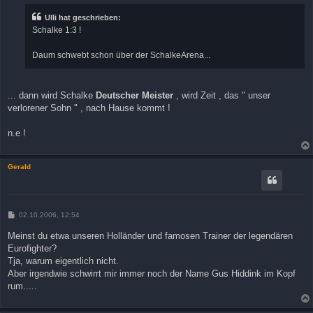
t
r
Ulli hat geschrieben:
a
Schalke 1:3 !
g
Daum schwebt schon über der SchalkeArena...
... dann wird Schalke
Deutscher Meister
, wird Zeit , das " unser
verlorener Sohn " , nach Hause kommt !
n.e !
Gerald
B
02.10.2006, 12:54
e
i
Meinst du etwa unseren Holländer und famosen Trainer der legendären
t
Eurofighter?
r
a
Tja, warum eigentlich nicht.
g
Aber irgendwie schwirrt mir immer noch der Name Gus Hiddink im Kopf
rum.....