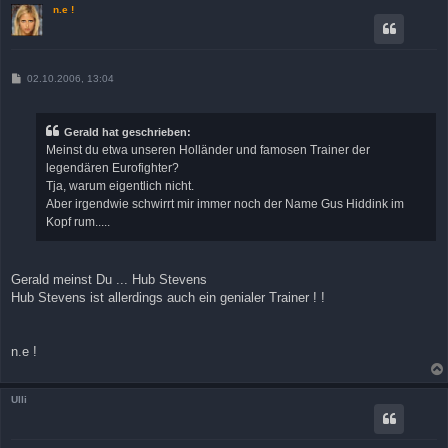
n.e !
B
02.10.2006, 13:04
e
i
t
r
Gerald hat geschrieben:
a
Meinst du etwa unseren Holländer und famosen Trainer der
g
legendären Eurofighter?
Tja, warum eigentlich nicht.
Aber irgendwie schwirrt mir immer noch der Name Gus Hiddink im
Kopf rum.....
Gerald meinst Du ... Hub Stevens
Hub Stevens ist allerdings auch ein genialer Trainer ! !
n.e !
Ulli