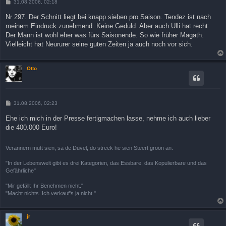
B
31.08.2006, 02:18
e
i
Nr 297. Der Schnitt liegt bei knapp sieben pro Saison. Tendez ist nach
t
meinem Eindruck zunehmend. Keine Geduld. Aber auch Ulli hat recht:
r
a
Der Mann ist wohl eher was fürs Saisonende. So wie früher Magath.
g
Vielleicht hat Neururer seine guten Zeiten ja auch noch vor sich.
Otto
B
31.08.2006, 02:23
e
i
Ehe ich mich in der Presse fertigmachen lasse, nehme ich auch lieber
t
die 400.000 Euro!
r
a
g
Verännern mutt sien, sä de Düvel, do streek he sien Steert gröön an.
"In der Lebenswelt gibt es drei Kategorien, das Essbare, das Kopulierbare und das
Gefährliche"
"Mir gefällt Ihr Benehmen nicht."
"Macht nichts. Ich verkauf's ja nicht."
jr