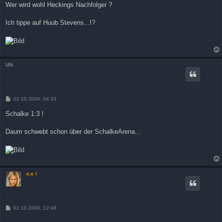
Wer wird wohl Heckings Nachfolger ?
Ich tippe auf Huub Stevens...!?
Ulli
B
02.10.2006, 04:33
e
i
Schalke 1:3 !
t
r
a
Daum schwebt schon über der SchalkeArena...
g
n.e !
B
02.10.2006, 12:48
e
i