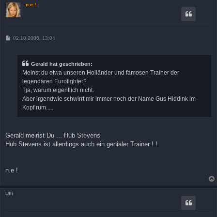
n.e !
B
02.10.2006, 13:04
e
i
t
r
Gerald hat geschrieben:
a
Meinst du etwa unseren Holländer und famosen Trainer der
g
legendären Eurofighter?
Tja, warum eigentlich nicht.
Aber irgendwie schwirrt mir immer noch der Name Gus Hiddink im
Kopf rum.....
Gerald meinst Du ... Hub Stevens
Hub Stevens ist allerdings auch ein genialer Trainer ! !
n.e !
Ulli