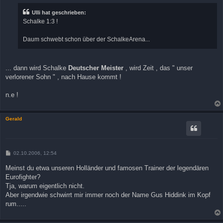
t
r
Ulli hat geschrieben:
a
Schalke 1:3 !
g
Daum schwebt schon über der SchalkeArena...
... dann wird Schalke
Deutscher Meister
, wird Zeit , das " unser
verlorener Sohn " , nach Hause kommt !
n.e !
Gerald
B
02.10.2006, 12:54
e
i
Meinst du etwa unseren Holländer und famosen Trainer der legendären
t
Eurofighter?
r
a
Tja, warum eigentlich nicht.
g
Aber irgendwie schwirrt mir immer noch der Name Gus Hiddink im Kopf
rum.....