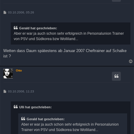
B
03.10.2006, 05:26
e
i
t
r
Gerald hat geschrieben:
a
Aber er war ja auch schon sehr erfolgreich in Personalunion Trainer
g
von PSV und Südkorea bzw Wolliland...
Wetten dass Daum spätestens ab Januar 2007 Cheftrainer auf Schalke
ist ?
Otto
B
03.10.2006, 11:23
e
i
t
r
Ulli hat geschrieben:
a
g
Gerald hat geschrieben:
Aber er war ja auch schon sehr erfolgreich in Personalunion
Trainer von PSV und Südkorea bzw Wolliland...