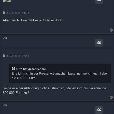
B
31.08.2006, 03:23
e
i
Aber den Ruf verdirbt es auf Dauer doch.
t
r
a
g
Ulli
B
31.08.2006, 04:42
e
i
t
r
Otto hat geschrieben:
a
Ehe ich mich in der Presse fertigmachen lasse, nehme ich auch lieber
g
die 400.000 Euro!
Sollte er einer Abfindung nicht zustimmen, stehen ihm bis Saisonende
800.000 Euro zu !
Ulli