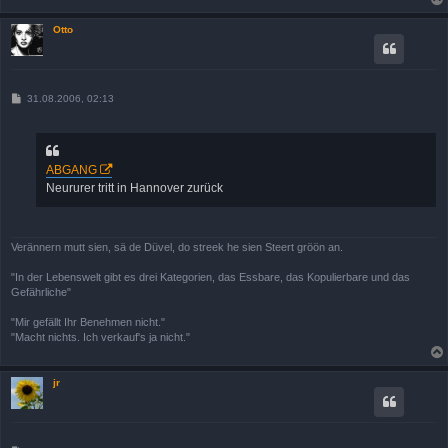
Otto
B
31.08.2006, 02:13
e
i
t
r
a
ABGANG
g
Neururer tritt in Hannover zurück
Verännern mutt sien, sä de Düvel, do streek he sien Steert gröön an.
"In der Lebenswelt gibt es drei Kategorien, das Essbare, das Kopulierbare und das
Gefährliche"
"Mir gefällt Ihr Benehmen nicht."
"Macht nichts. Ich verkauf's ja nicht."
jr