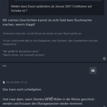
Wetten dass Daum spätestens ab Januar 2007 Cheftrainer auf
Schalke ist ?
Mit solchen Geschichten kannst du echt Geld beim Buchmacher
machen, wenn's klappt!
Verännern mutt sien, sä de Düvel, do streek he sien Steert gröön an.
"In der Lebenswelt gibt es drei Kategorien, das Essbare, das Kopulierbare und das
Gefährliche"
"Mir gefällt Ihr Benehmen nicht."
"Macht nichts. Ich verkauf's ja nicht."
Ulli
B
04.10.2006, 07:12
e
i
Das kann noch schiefgehen.
t
r
a
und
Und zwar dann, wenn Slomka
Müller in die Wüste geschickt
g
werden und Assauer den Managerposten wieder einnimmt.