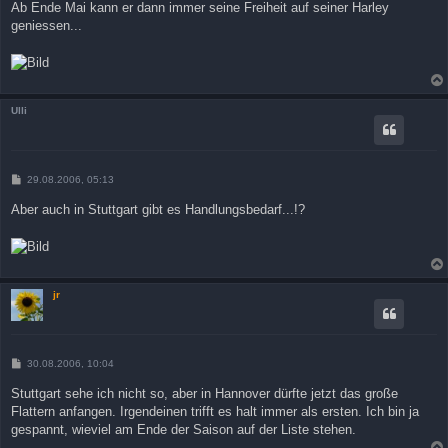
Ab Ende Mai kann er dann immer seine Freiheit auf seiner Harley
geniessen...
Ulli
B
29.08.2006, 05:13
e
i
Aber auch in Stuttgart gibt es Handlungsbedarf...!?
t
r
a
g
jr
B
30.08.2006, 10:04
e
i
Stuttgart sehe ich nicht so, aber in Hannover dürfte jetzt das große
t
Flattern anfangen. Irgendeinen trifft es halt immer als ersten. Ich bin ja
r
a
gespannt, wieviel am Ende der Saison auf der Liste stehen.
g