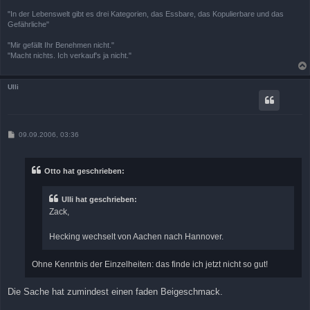
"In der Lebenswelt gibt es drei Kategorien, das Essbare, das Kopulierbare und das
Gefährliche"
"Mir gefällt Ihr Benehmen nicht."
"Macht nichts. Ich verkauf's ja nicht."
Ulli
B
09.09.2006, 03:36
e
i
t
r
Otto hat geschrieben:
a
g
Ulli hat geschrieben:
Zack,
Hecking wechselt von Aachen nach Hannover.
Ohne Kenntnis der Einzelheiten: das finde ich jetzt nicht so gut!
Die Sache hat zumindest einen faden Beigeschmack.