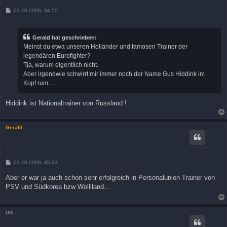
B
03.10.2006, 04:55
e
i
t
r
Gerald hat geschrieben:
a
Meinst du etwa unseren Holländer und famosen Trainer der
g
legendären Eurofighter?
Tja, warum eigentlich nicht.
Aber irgendwie schwirrt mir immer noch der Name Gus Hiddink im
Kopf rum.....
Hiddink ist Nationaltrainer von Russland !
Gerald
B
03.10.2006, 05:23
e
i
Aber er war ja auch schon sehr erfolgreich in Personalunion Trainer von
t
PSV und Südkorea bzw Wolliland...
r
a
g
Ulli