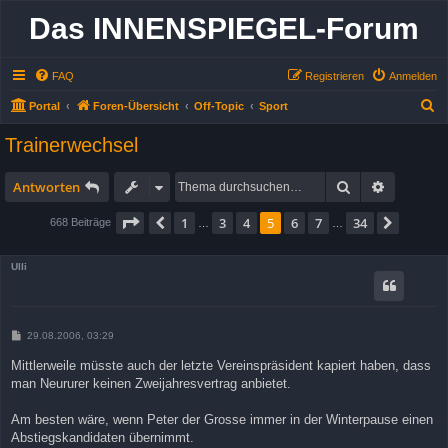
Das INNENSPIEGEL-Forum
FAQ
Registrieren
Anmelden
S
Portal
Foren-Übersicht
Off-Topic
Sport
u
Trainerwechsel
c
h
Suche
Erweitert
Antworten
e
Seite
5
von
34
1
3
4
5
6
7
34
Vorherige
Nächst
668 Beiträge
…
…
Ulli
B
29.08.2006, 03:29
e
i
Mittlerweile müsste auch der letzte Vereinspräsident kapiert haben, dass
t
man Neururer keinen Zweijahresvertrag anbietet.
r
a
g
Am besten wäre, wenn Peter der Grosse immer in der Winterpause einen
Abstiegskandidaten übernimmt.