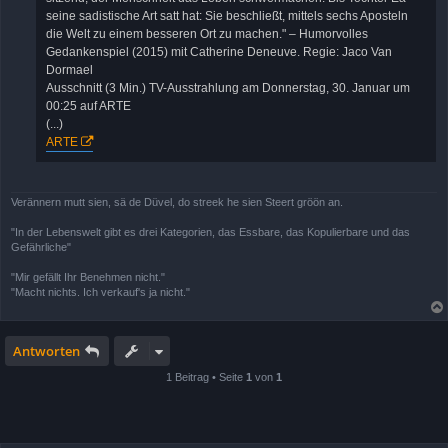
seine sadistische Art satt hat: Sie beschließt, mittels sechs Aposteln
die Welt zu einem besseren Ort zu machen." – Humorvolles
Gedankenspiel (2015) mit Catherine Deneuve. Regie: Jaco Van
Dormael
Ausschnitt (3 Min.) TV-Ausstrahlung am Donnerstag, 30. Januar um
00:25 auf ARTE
(...)
ARTE
Verännern mutt sien, sä de Düvel, do streek he sien Steert gröön an.
"In der Lebenswelt gibt es drei Kategorien, das Essbare, das Kopulierbare und das
Gefährliche"
"Mir gefällt Ihr Benehmen nicht."
"Macht nichts. Ich verkauf's ja nicht."
Antworten
1 Beitrag • Seite
1
von
1