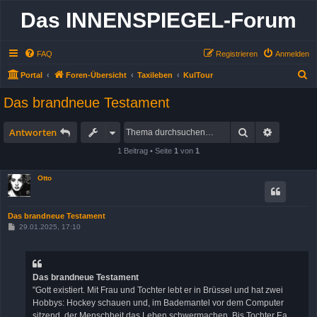
Das INNENSPIEGEL-Forum
FAQ
Registrieren
Anmelden
S
Portal
Foren-Übersicht
Taxileben
KulTour
u
Das brandneue Testament
c
h
Suche
Erweitert
Antworten
e
1 Beitrag • Seite
1
von
1
Otto
Das brandneue Testament
B
29.01.2025, 17:10
e
i
t
r
a
Das brandneue Testament
g
"Gott existiert. Mit Frau und Tochter lebt er in Brüssel und hat zwei
Hobbys: Hockey schauen und, im Bademantel vor dem Computer
sitzend, der Menschheit das Leben schwermachen. Bis Tochter Ea