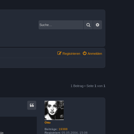
Suche
Erweiterte Suche
Registrieren
Anmelden
1 Beitrag • Seite
1
von
1
Otto
Beiträge:
19388
le.
Registriert:
05.05.2004, 15:06