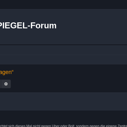
PIEGEL-Forum
sagen“
Suche
Erweiterte Suche
ichtet sich dieses Mal nicht gegen Uber oder Bolt, sondern gegen die eigene Zentra