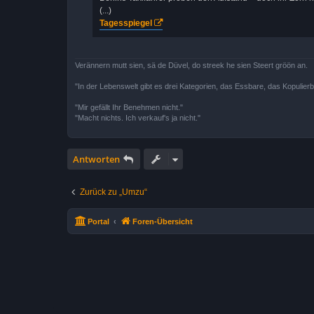
(...)
Tagesspiegel
Verännern mutt sien, sä de Düvel, do streek he sien Steert gröön an.
"In der Lebenswelt gibt es drei Kategorien, das Essbare, das Kopulier
"Mir gefällt Ihr Benehmen nicht."
"Macht nichts. Ich verkauf's ja nicht."
Antworten
Zurück zu „Umzu“
Portal
Foren-Übersicht