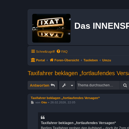
Das INNENS
Schnellzugriff
FAQ
Portal
Foren-Übersicht
Taxileben
Umzu
Taxifahrer beklagen „fortlaufendes Ver
Antworten
Taxifahrer beklagen „fortlaufendes Versagen“
B
von
Otto
»
26.02.2026, 22:05
e
i
t
r
a
Taxifahrer beklagen „fortlaufendes Versagen“
g
Berlins Taxifahrer proben den Aufstand – doch ihr Zorn r