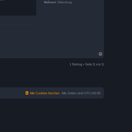
Wohnort:
Oldenburg
N
a
c
1 Beitrag • Seite
1
von
1
h
o
b
e
n
Alle Cookies löschen
Alle Zeiten sind
UTC+02:00