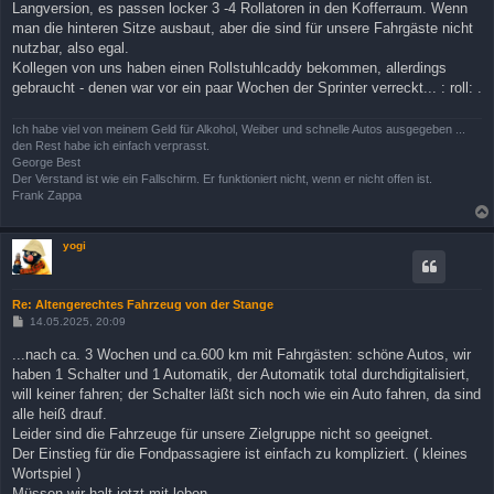
Langversion, es passen locker 3 -4 Rollatoren in den Kofferraum. Wenn
man die hinteren Sitze ausbaut, aber die sind für unsere Fahrgäste nicht
nutzbar, also egal.
Kollegen von uns haben einen Rollstuhlcaddy bekommen, allerdings
gebraucht - denen war vor ein paar Wochen der Sprinter verreckt... : roll: .
Ich habe viel von meinem Geld für Alkohol, Weiber und schnelle Autos ausgegeben ...
den Rest habe ich einfach verprasst.
George Best
Der Verstand ist wie ein Fallschirm. Er funktioniert nicht, wenn er nicht offen ist.
Frank Zappa
yogi
Re: Altengerechtes Fahrzeug von der Stange
B
14.05.2025, 20:09
e
i
...nach ca. 3 Wochen und ca.600 km mit Fahrgästen: schöne Autos, wir
t
haben 1 Schalter und 1 Automatik, der Automatik total durchdigitalisiert,
r
a
will keiner fahren; der Schalter läßt sich noch wie ein Auto fahren, da sind
g
alle heiß drauf.
Leider sind die Fahrzeuge für unsere Zielgruppe nicht so geeignet.
Der Einstieg für die Fondpassagiere ist einfach zu kompliziert. ( kleines
Wortspiel )
Müssen wir halt jetzt mit leben.