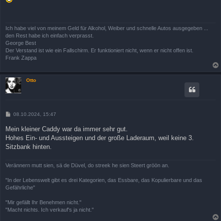
t
r
a
g
Ich habe viel von meinem Geld für Alkohol, Weiber und schnelle Autos ausgegeben ...
den Rest habe ich einfach verprasst.
George Best
Der Verstand ist wie ein Fallschirm. Er funktioniert nicht, wenn er nicht offen ist.
Frank Zappa
Otto
B
08.10.2024, 15:47
e
i
Mein kleiner Caddy war da immer sehr gut.
t
Hohes Ein- und Aussteigen und der große Laderaum, weil keine 3.
r
a
Sitzbank hinten.
g
Verännern mutt sien, sä de Düvel, do streek he sien Steert gröön an.
"In der Lebenswelt gibt es drei Kategorien, das Essbare, das Kopulierbare und das
Gefährliche"
"Mir gefällt Ihr Benehmen nicht."
"Macht nichts. Ich verkauf's ja nicht."