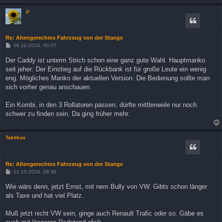
jr
Re: Altengerechtes Fahrzeug von der Stange
B
09.10.2024, 00:07
e
i
Der Caddy ist unterm Strich schon eine ganz gute Wahl. Hauptmanko
t
seit jeher: Der Einstieg auf die Rückbank ist für große Leute ein wenig
r
a
eng. Mögliches Manko der aktuellen Version: Die Bedienung sollte man
g
sich vorher genau anschauen.
Ein Kombi, in den 3 Rollatoren passen, dürfte mittlerweile nur noch
schwer zu finden sein. Da ging früher mehr.
Taktikus
Re: Altengerechtes Fahrzeug von der Stange
B
11.10.2024, 08:38
e
i
Wie wärs denn, jetzt Ernst, mit nem Bully von VW. Gibts schon länger
t
als Taxe und hat viel Platz.
r
a
g
Muß jetzt nicht VW sein, ginge auch Renault Trafic oder so. Gäbe es