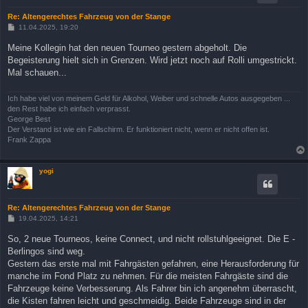
Re: Altengerechtes Fahrzeug von der Stange
B
11.04.2025, 19:20
e
i
Meine Kollegin hat den neuen Tourneo gestern abgeholt. Die
t
Begeisterung hielt sich in Grenzen. Wird jetzt noch auf Rolli umgestrickt.
r
a
Mal schauen...
g
Ich habe viel von meinem Geld für Alkohol, Weiber und schnelle Autos ausgegeben ...
den Rest habe ich einfach verprasst.
George Best
Der Verstand ist wie ein Fallschirm. Er funktioniert nicht, wenn er nicht offen ist.
Frank Zappa
yogi
Re: Altengerechtes Fahrzeug von der Stange
B
19.04.2025, 14:21
e
i
So, 2 neue Tourneos, keine Connect, und nicht rollstuhlgeeignet. Die E -
t
Berlingos sind weg.
r
a
Gestern das erste mal mit Fahrgästen gefahren, eine Herausforderung für
g
manche im Fond Platz zu nehmen. Für die meisten Fahrgäste sind die
Fahrzeuge keine Verbesserung. Als Fahrer bin ich angenehm überrascht,
die Kisten fahren leicht und geschmeidig. Beide Fahrzeuge sind in der