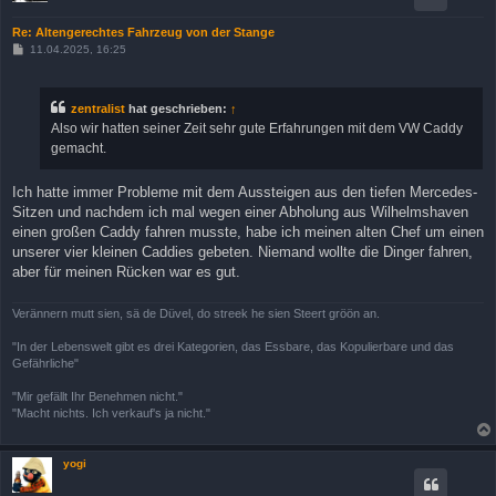
Re: Altengerechtes Fahrzeug von der Stange
B
11.04.2025, 16:25
e
i
t
r
zentralist
hat geschrieben:
↑
a
Also wir hatten seiner Zeit sehr gute Erfahrungen mit dem VW Caddy
g
gemacht.
Ich hatte immer Probleme mit dem Aussteigen aus den tiefen Mercedes-
Sitzen und nachdem ich mal wegen einer Abholung aus Wilhelmshaven
einen großen Caddy fahren musste, habe ich meinen alten Chef um einen
unserer vier kleinen Caddies gebeten. Niemand wollte die Dinger fahren,
aber für meinen Rücken war es gut.
Verännern mutt sien, sä de Düvel, do streek he sien Steert gröön an.
"In der Lebenswelt gibt es drei Kategorien, das Essbare, das Kopulierbare und das
Gefährliche"
"Mir gefällt Ihr Benehmen nicht."
"Macht nichts. Ich verkauf's ja nicht."
yogi