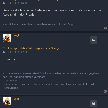
B
12.02.2025, 14:18
e
i
Berichte doch bitte bei Gelegenheit mal, wie so die Erfahrungen mit dem
t
Auto sind in der Praxis.
r
a
g
Was sich abschalten lässt ist ein Feature, was nicht ein Bug.
yogi
Re: Altengerechtes Fahrzeug von der Stange
B
12.02.2025, 17:20
e
i
...mach ich.
t
r
a
g
Ich habe viel von meinem Geld für Alkohol, Weiber und schnelle Autos ausgegeben ...
den Rest habe ich einfach verprasst.
George Best
Der Verstand ist wie ein Fallschirm. Er funktioniert nicht, wenn er nicht offen ist.
Frank Zappa
yogi