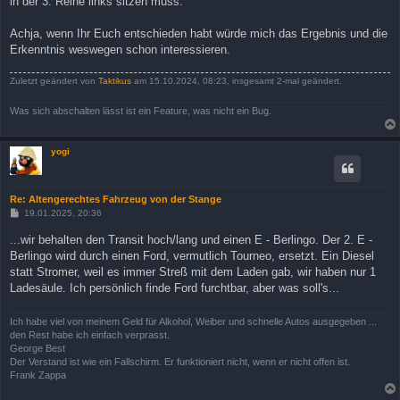
in der 3. Reihe links sitzen muss.
Achja, wenn Ihr Euch entschieden habt würde mich das Ergebnis und die
Erkenntnis weswegen schon interessieren.
Zuletzt geändert von
Taktikus
am 15.10.2024, 08:23, insgesamt 2-mal geändert.
Was sich abschalten lässt ist ein Feature, was nicht ein Bug.
yogi
Re: Altengerechtes Fahrzeug von der Stange
B
19.01.2025, 20:36
e
i
...wir behalten den Transit hoch/lang und einen E - Berlingo. Der 2. E -
t
Berlingo wird durch einen Ford, vermutlich Tourneo, ersetzt. Ein Diesel
r
a
statt Stromer, weil es immer Streß mit dem Laden gab, wir haben nur 1
g
Ladesäule. Ich persönlich finde Ford furchtbar, aber was soll's...
Ich habe viel von meinem Geld für Alkohol, Weiber und schnelle Autos ausgegeben ...
den Rest habe ich einfach verprasst.
George Best
Der Verstand ist wie ein Fallschirm. Er funktioniert nicht, wenn er nicht offen ist.
Frank Zappa