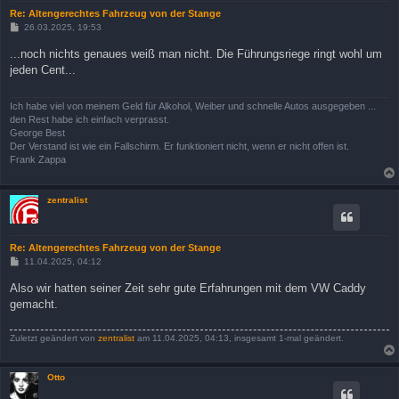
Re: Altengerechtes Fahrzeug von der Stange
B
26.03.2025, 19:53
e
i
...noch nichts genaues weiß man nicht. Die Führungsriege ringt wohl um
t
jeden Cent...
r
a
g
Ich habe viel von meinem Geld für Alkohol, Weiber und schnelle Autos ausgegeben ...
den Rest habe ich einfach verprasst.
George Best
Der Verstand ist wie ein Fallschirm. Er funktioniert nicht, wenn er nicht offen ist.
Frank Zappa
zentralist
Re: Altengerechtes Fahrzeug von der Stange
B
11.04.2025, 04:12
e
i
Also wir hatten seiner Zeit sehr gute Erfahrungen mit dem VW Caddy
t
gemacht.
r
a
g
Zuletzt geändert von
zentralist
am 11.04.2025, 04:13, insgesamt 1-mal geändert.
Otto