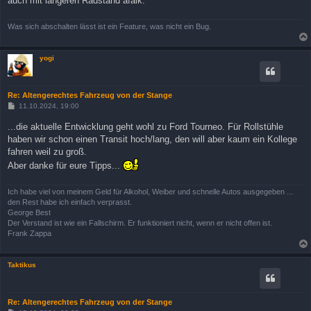
auch mit längeren Radstand afaik.
Was sich abschalten lässt ist ein Feature, was nicht ein Bug.
yogi
Re: Altengerechtes Fahrzeug von der Stange
B
11.10.2024, 19:00
e
i
...die aktuelle Entwicklung geht wohl zu Ford Tourneo. Für Rollstühle
t
haben wir schon einen Transit hoch/lang, den will aber kaum ein Kollege
r
a
fahren weil zu groß.
g
Aber danke für eure Tipps...
Ich habe viel von meinem Geld für Alkohol, Weiber und schnelle Autos ausgegeben ...
den Rest habe ich einfach verprasst.
George Best
Der Verstand ist wie ein Fallschirm. Er funktioniert nicht, wenn er nicht offen ist.
Frank Zappa
Taktikus
Re: Altengerechtes Fahrzeug von der Stange