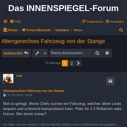
Das INNENSPIEGEL-Forum
FAQ
Registrieren
Anmelden
S
Portal
Foren-Übersicht
Taxileben
Umzu
u
Altengerechtes Fahrzeug von der Stange
c
h
Suche
Erweitert
Antworten
e
1
2
Nächste
31 Beiträge
yogi
Altengerechtes Fahrzeug von der Stange
B
07.10.2024, 19:38
e
i
Mal so gefragt: Meine Chefs suchen ein Fahrzeug, welches ältere Leute
t
bequem und schonend transportieren kann. Platz für 1-3 Rollatoren wäre
r
a
klasse. Wer kennt sowas?
g
Ich habe viel von meinem Geld für Alkohol, Weiber und schnelle Autos ausgegeben ...