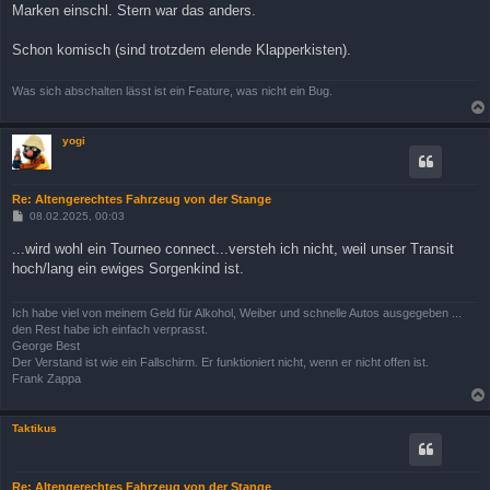
Marken einschl. Stern war das anders.
Schon komisch (sind trotzdem elende Klapperkisten).
Was sich abschalten lässt ist ein Feature, was nicht ein Bug.
yogi
Re: Altengerechtes Fahrzeug von der Stange
B
08.02.2025, 00:03
e
i
...wird wohl ein Tourneo connect...versteh ich nicht, weil unser Transit
t
hoch/lang ein ewiges Sorgenkind ist.
r
a
g
Ich habe viel von meinem Geld für Alkohol, Weiber und schnelle Autos ausgegeben ...
den Rest habe ich einfach verprasst.
George Best
Der Verstand ist wie ein Fallschirm. Er funktioniert nicht, wenn er nicht offen ist.
Frank Zappa
Taktikus
Re: Altengerechtes Fahrzeug von der Stange