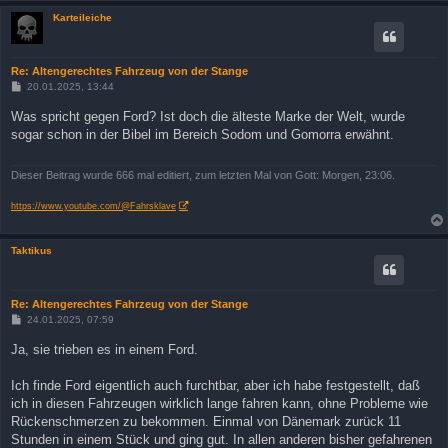
Karteileiche
Re: Altengerechtes Fahrzeug von der Stange
B
20.01.2025, 13:44
e
i
Was spricht gegen Ford? Ist doch die älteste Marke der Welt, wurde
t
sogar schon in der Bibel im Bereich Sodom und Gomorra erwähnt.
r
a
g
Dieser Beitrag wurde 666 mal editiert, zum letzten Mal von Gott: Morgen, 23:06.
https://www.youtube.com/@Fahrsklave
Taktikus
Re: Altengerechtes Fahrzeug von der Stange
B
24.01.2025, 07:59
e
i
Ja, sie trieben es in einem Ford.
t
r
a
Ich finde Ford eigentlich auch furchtbar, aber ich habe festgestellt, daß
g
ich in diesen Fahrzeugen wirklich lange fahren kann, ohne Probleme wie
Rückenschmerzen zu bekommen. Einmal von Dänemark zurück 11
Stunden in einem Stück und ging gut. In allen anderen bisher gefahrenen