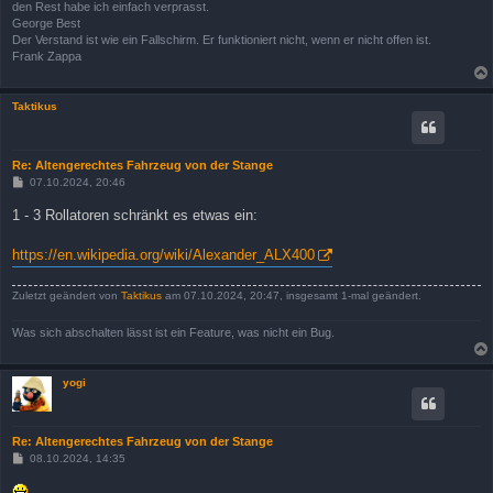
den Rest habe ich einfach verprasst.
George Best
Der Verstand ist wie ein Fallschirm. Er funktioniert nicht, wenn er nicht offen ist.
Frank Zappa
Taktikus
Re: Altengerechtes Fahrzeug von der Stange
B
07.10.2024, 20:46
e
i
1 - 3 Rollatoren schränkt es etwas ein:
t
r
a
https://en.wikipedia.org/wiki/Alexander_ALX400
g
Zuletzt geändert von
Taktikus
am 07.10.2024, 20:47, insgesamt 1-mal geändert.
Was sich abschalten lässt ist ein Feature, was nicht ein Bug.
yogi
Re: Altengerechtes Fahrzeug von der Stange
B
08.10.2024, 14:35
e
i