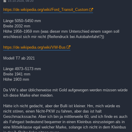
B
15.10.2024, 08:20
e
i
https://de.wikipedia.org/wiki/Ford_Transit_Custom
t
r
a
Länge 5050–5450 mm
g
Breite 2032 mm
Höhe 1958–1959 mm (was dieser mm Unterschied einem sagen soll
erschliesst sich mir nicht (Reifendruck bei Autobahnfahrt?))
https://de.wikipedia.org/wiki/VW-Bus
Modell T7 ab 2021
Länge 4973–5173 mm
Breite 1941 mm
Höhe 1903 mm
Da VW´s aber üblicherweise mit Gold aufgewogen werden müssen würde
ich diese Marke eher meiden.
Hätte ich nicht gedacht, aber der Bulli ist kleiner. Hm, mich würde es
nicht stören, einen Nicht-PKW zu fahren, aber das ist halt
Geschmackssache. Aber ich bin ja mittlerweile 60, und ich finde es auch
als Fahrgast bedeutend bequemer in einen Kleinbus einzusteigen als in
eine Mittelklasse egal welcher Marke, solange ich nicht in dem Kleinbus