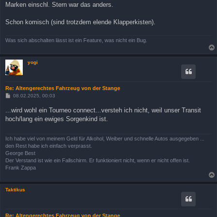
Marken einschl. Stern war das anders.
Schon komisch (sind trotzdem elende Klapperkisten).
Was sich abschalten lässt ist ein Feature, was nicht ein Bug.
yogi
Re: Altengerechtes Fahrzeug von der Stange
B
08.02.2025, 00:03
e
i
...wird wohl ein Tourneo connect...versteh ich nicht, weil unser Transit
t
hoch/lang ein ewiges Sorgenkind ist.
r
a
g
Ich habe viel von meinem Geld für Alkohol, Weiber und schnelle Autos ausgegeben ...
den Rest habe ich einfach verprasst.
George Best
Der Verstand ist wie ein Fallschirm. Er funktioniert nicht, wenn er nicht offen ist.
Frank Zappa
Taktikus
Re: Altengerechtes Fahrzeug von der Stange