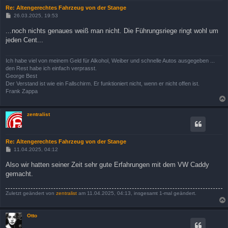
Re: Altengerechtes Fahrzeug von der Stange
B
26.03.2025, 19:53
e
i
...noch nichts genaues weiß man nicht. Die Führungsriege ringt wohl um
t
jeden Cent...
r
a
g
Ich habe viel von meinem Geld für Alkohol, Weiber und schnelle Autos ausgegeben ...
den Rest habe ich einfach verprasst.
George Best
Der Verstand ist wie ein Fallschirm. Er funktioniert nicht, wenn er nicht offen ist.
Frank Zappa
zentralist
Re: Altengerechtes Fahrzeug von der Stange
B
11.04.2025, 04:12
e
i
Also wir hatten seiner Zeit sehr gute Erfahrungen mit dem VW Caddy
t
gemacht.
r
a
g
Zuletzt geändert von
zentralist
am 11.04.2025, 04:13, insgesamt 1-mal geändert.
Otto