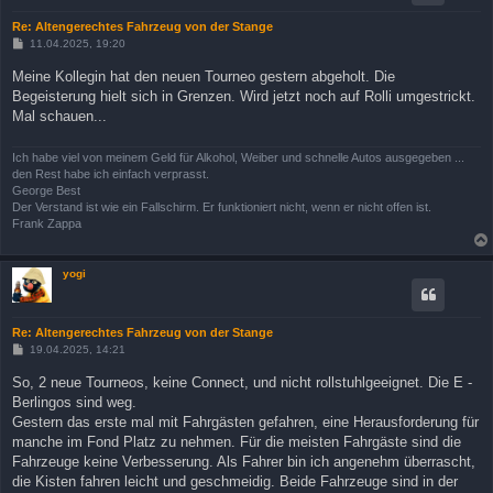
Re: Altengerechtes Fahrzeug von der Stange
B
11.04.2025, 19:20
e
i
Meine Kollegin hat den neuen Tourneo gestern abgeholt. Die
t
Begeisterung hielt sich in Grenzen. Wird jetzt noch auf Rolli umgestrickt.
r
a
Mal schauen...
g
Ich habe viel von meinem Geld für Alkohol, Weiber und schnelle Autos ausgegeben ...
den Rest habe ich einfach verprasst.
George Best
Der Verstand ist wie ein Fallschirm. Er funktioniert nicht, wenn er nicht offen ist.
Frank Zappa
yogi
Re: Altengerechtes Fahrzeug von der Stange
B
19.04.2025, 14:21
e
i
So, 2 neue Tourneos, keine Connect, und nicht rollstuhlgeeignet. Die E -
t
Berlingos sind weg.
r
a
Gestern das erste mal mit Fahrgästen gefahren, eine Herausforderung für
g
manche im Fond Platz zu nehmen. Für die meisten Fahrgäste sind die
Fahrzeuge keine Verbesserung. Als Fahrer bin ich angenehm überrascht,
die Kisten fahren leicht und geschmeidig. Beide Fahrzeuge sind in der