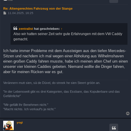
Re: Altengerechtes Fahrzeug von der Stange
B
11.04.2025, 16:25
e
i
t
r
zentralist
hat geschrieben:
↑
a
Also wir hatten seiner Zeit sehr gute Erfahrungen mit dem VW Caddy
g
gemacht.
Ich hatte immer Probleme mit dem Aussteigen aus den tiefen Mercedes-
Sitzen und nachdem ich mal wegen einer Abholung aus Wilhelmshaven
einen großen Caddy fahren musste, habe ich meinen alten Chef um einen
unserer vier kleinen Caddies gebeten. Niemand wollte die Dinger fahren,
aber für meinen Rücken war es gut.
Verännern mutt sien, sä de Düvel, do streek he sien Steert gröön an.
"In der Lebenswelt gibt es drei Kategorien, das Essbare, das Kopulierbare und das
Gefährliche"
"Mir gefällt Ihr Benehmen nicht."
"Macht nichts. Ich verkauf's ja nicht."
yogi