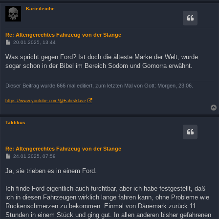
Karteileiche
Re: Altengerechtes Fahrzeug von der Stange
B
20.01.2025, 13:44
e
i
Was spricht gegen Ford? Ist doch die älteste Marke der Welt, wurde
t
sogar schon in der Bibel im Bereich Sodom und Gomorra erwähnt.
r
a
g
Dieser Beitrag wurde 666 mal editiert, zum letzten Mal von Gott: Morgen, 23:06.
https://www.youtube.com/@Fahrsklave
Taktikus
Re: Altengerechtes Fahrzeug von der Stange
B
24.01.2025, 07:59
e
i
Ja, sie trieben es in einem Ford.
t
r
a
Ich finde Ford eigentlich auch furchtbar, aber ich habe festgestellt, daß
g
ich in diesen Fahrzeugen wirklich lange fahren kann, ohne Probleme wie
Rückenschmerzen zu bekommen. Einmal von Dänemark zurück 11
Stunden in einem Stück und ging gut. In allen anderen bisher gefahrenen