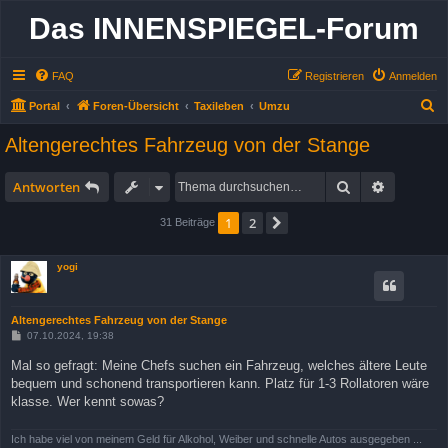
Das INNENSPIEGEL-Forum
FAQ
Registrieren
Anmelden
S
Portal
Foren-Übersicht
Taxileben
Umzu
u
Altengerechtes Fahrzeug von der Stange
c
h
Suche
Erweitert
Antworten
e
1
2
Nächste
31 Beiträge
yogi
Altengerechtes Fahrzeug von der Stange
B
07.10.2024, 19:38
e
i
Mal so gefragt: Meine Chefs suchen ein Fahrzeug, welches ältere Leute
t
bequem und schonend transportieren kann. Platz für 1-3 Rollatoren wäre
r
a
klasse. Wer kennt sowas?
g
Ich habe viel von meinem Geld für Alkohol, Weiber und schnelle Autos ausgegeben ...