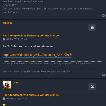
den Rest habe ich einfach verprasst.
George Best
Der Verstand ist wie ein Fallschirm. Er funktioniert nicht, wenn er nicht offen ist.
Frank Zappa
Taktikus
Re: Altengerechtes Fahrzeug von der Stange
B
07.10.2024, 20:46
e
i
1 - 3 Rollatoren schränkt es etwas ein:
t
r
a
https://en.wikipedia.org/wiki/Alexander_ALX400
g
Zuletzt geändert von
Taktikus
am 07.10.2024, 20:47, insgesamt 1-mal geändert.
Was sich abschalten lässt ist ein Feature, was nicht ein Bug.
yogi
Re: Altengerechtes Fahrzeug von der Stange
B
08.10.2024, 14:35
e
i