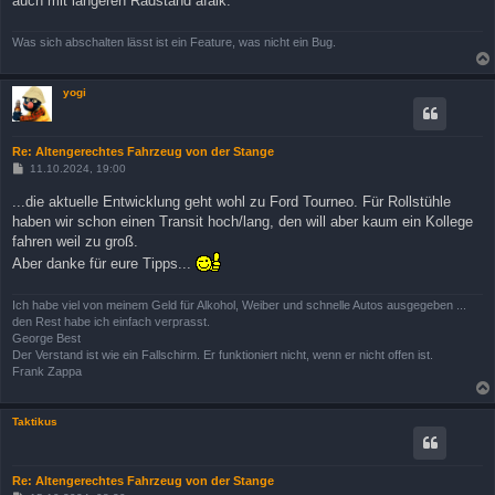
auch mit längeren Radstand afaik.
Was sich abschalten lässt ist ein Feature, was nicht ein Bug.
yogi
Re: Altengerechtes Fahrzeug von der Stange
B
11.10.2024, 19:00
e
i
...die aktuelle Entwicklung geht wohl zu Ford Tourneo. Für Rollstühle
t
haben wir schon einen Transit hoch/lang, den will aber kaum ein Kollege
r
a
fahren weil zu groß.
g
Aber danke für eure Tipps...
Ich habe viel von meinem Geld für Alkohol, Weiber und schnelle Autos ausgegeben ...
den Rest habe ich einfach verprasst.
George Best
Der Verstand ist wie ein Fallschirm. Er funktioniert nicht, wenn er nicht offen ist.
Frank Zappa
Taktikus
Re: Altengerechtes Fahrzeug von der Stange