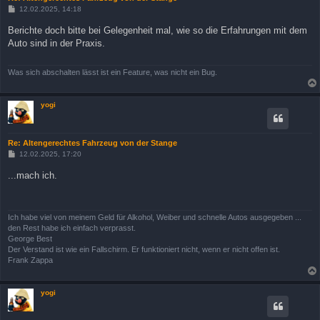
B
12.02.2025, 14:18
e
i
Berichte doch bitte bei Gelegenheit mal, wie so die Erfahrungen mit dem
t
Auto sind in der Praxis.
r
a
g
Was sich abschalten lässt ist ein Feature, was nicht ein Bug.
yogi
Re: Altengerechtes Fahrzeug von der Stange
B
12.02.2025, 17:20
e
i
...mach ich.
t
r
a
g
Ich habe viel von meinem Geld für Alkohol, Weiber und schnelle Autos ausgegeben ...
den Rest habe ich einfach verprasst.
George Best
Der Verstand ist wie ein Fallschirm. Er funktioniert nicht, wenn er nicht offen ist.
Frank Zappa
yogi