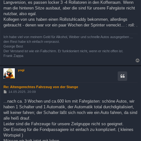
Langversion, es passen locker 3 -4 Rollatoren in den Kofferraum. Wenn
man die hinteren Sitze ausbaut, aber die sind für unsere Fahrgäste nicht
nutzbar, also egal.
Kollegen von uns haben einen Rollstuhlcaddy bekommen, allerdings
gebraucht - denen war vor ein paar Wochen der Sprinter verreckt... : roll: .
Ich habe viel von meinem Geld für Alkohol, Weiber und schnelle Autos ausgegeben ...
den Rest habe ich einfach verprasst.
George Best
Der Verstand ist wie ein Fallschirm. Er funktioniert nicht, wenn er nicht offen ist.
Frank Zappa
yogi
Re: Altengerechtes Fahrzeug von der Stange
B
14.05.2025, 20:09
e
i
...nach ca. 3 Wochen und ca.600 km mit Fahrgästen: schöne Autos, wir
t
haben 1 Schalter und 1 Automatik, der Automatik total durchdigitalisiert,
r
a
will keiner fahren; der Schalter läßt sich noch wie ein Auto fahren, da sind
g
alle heiß drauf.
Leider sind die Fahrzeuge für unsere Zielgruppe nicht so geeignet.
Der Einstieg für die Fondpassagiere ist einfach zu kompliziert. ( kleines
Wortspiel )
Müssen wir halt jetzt mit leben.