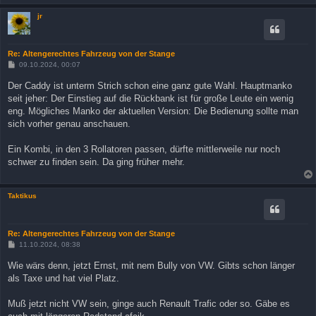
jr
Re: Altengerechtes Fahrzeug von der Stange
B
09.10.2024, 00:07
e
i
Der Caddy ist unterm Strich schon eine ganz gute Wahl. Hauptmanko
t
seit jeher: Der Einstieg auf die Rückbank ist für große Leute ein wenig
r
a
eng. Mögliches Manko der aktuellen Version: Die Bedienung sollte man
g
sich vorher genau anschauen.
Ein Kombi, in den 3 Rollatoren passen, dürfte mittlerweile nur noch
schwer zu finden sein. Da ging früher mehr.
Taktikus
Re: Altengerechtes Fahrzeug von der Stange
B
11.10.2024, 08:38
e
i
Wie wärs denn, jetzt Ernst, mit nem Bully von VW. Gibts schon länger
t
als Taxe und hat viel Platz.
r
a
g
Muß jetzt nicht VW sein, ginge auch Renault Trafic oder so. Gäbe es