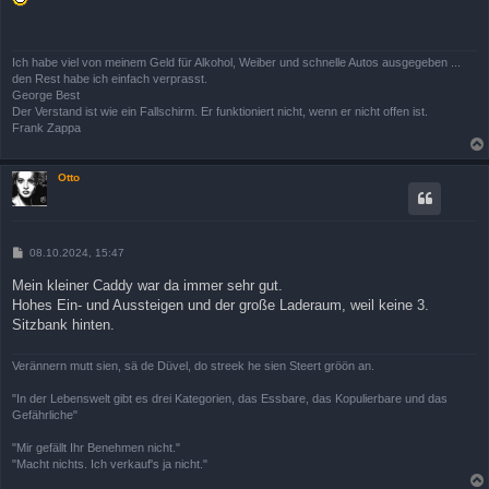
t
r
a
g
Ich habe viel von meinem Geld für Alkohol, Weiber und schnelle Autos ausgegeben ...
den Rest habe ich einfach verprasst.
George Best
Der Verstand ist wie ein Fallschirm. Er funktioniert nicht, wenn er nicht offen ist.
Frank Zappa
Otto
B
08.10.2024, 15:47
e
i
Mein kleiner Caddy war da immer sehr gut.
t
Hohes Ein- und Aussteigen und der große Laderaum, weil keine 3.
r
a
Sitzbank hinten.
g
Verännern mutt sien, sä de Düvel, do streek he sien Steert gröön an.
"In der Lebenswelt gibt es drei Kategorien, das Essbare, das Kopulierbare und das
Gefährliche"
"Mir gefällt Ihr Benehmen nicht."
"Macht nichts. Ich verkauf's ja nicht."