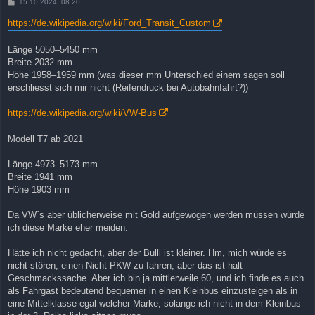
B
15.10.2024, 08:20
e
i
https://de.wikipedia.org/wiki/Ford_Transit_Custom
t
r
a
Länge 5050–5450 mm
g
Breite 2032 mm
Höhe 1958–1959 mm (was dieser mm Unterschied einem sagen soll
erschliesst sich mir nicht (Reifendruck bei Autobahnfahrt?))
https://de.wikipedia.org/wiki/VW-Bus
Modell T7 ab 2021
Länge 4973–5173 mm
Breite 1941 mm
Höhe 1903 mm
Da VW´s aber üblicherweise mit Gold aufgewogen werden müssen würde
ich diese Marke eher meiden.
Hätte ich nicht gedacht, aber der Bulli ist kleiner. Hm, mich würde es
nicht stören, einen Nicht-PKW zu fahren, aber das ist halt
Geschmackssache. Aber ich bin ja mittlerweile 60, und ich finde es auch
als Fahrgast bedeutend bequemer in einen Kleinbus einzusteigen als in
eine Mittelklasse egal welcher Marke, solange ich nicht in dem Kleinbus