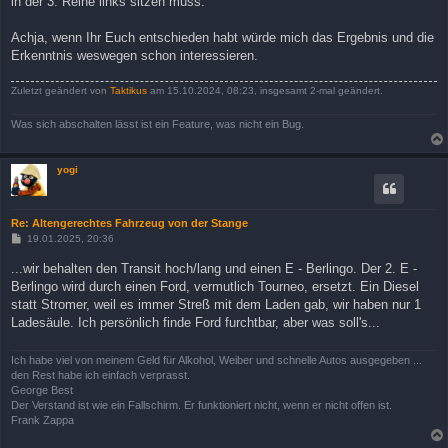
in der 3. Reihe links sitzen muss.
Achja, wenn Ihr Euch entschieden habt würde mich das Ergebnis und die
Erkenntnis weswegen schon interessieren.
Zuletzt geändert von
Taktikus
am 15.10.2024, 08:23, insgesamt 2-mal geändert.
Was sich abschalten lässt ist ein Feature, was nicht ein Bug.
yogi
Re: Altengerechtes Fahrzeug von der Stange
B
19.01.2025, 20:36
e
i
...wir behalten den Transit hoch/lang und einen E - Berlingo. Der 2. E -
t
Berlingo wird durch einen Ford, vermutlich Tourneo, ersetzt. Ein Diesel
r
a
statt Stromer, weil es immer Streß mit dem Laden gab, wir haben nur 1
g
Ladesäule. Ich persönlich finde Ford furchtbar, aber was soll's...
Ich habe viel von meinem Geld für Alkohol, Weiber und schnelle Autos ausgegeben ...
den Rest habe ich einfach verprasst.
George Best
Der Verstand ist wie ein Fallschirm. Er funktioniert nicht, wenn er nicht offen ist.
Frank Zappa