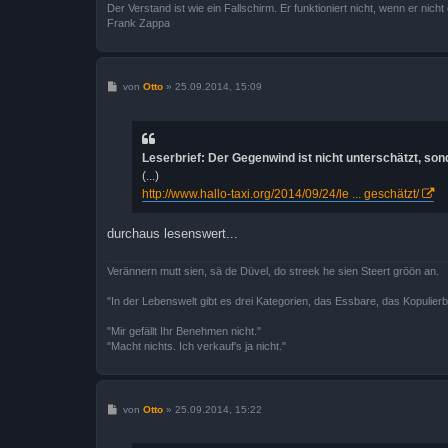
Der Verstand ist wie ein Fallschirm. Er funktioniert nicht, wenn er nicht o
Frank Zappa
B
von
Otto
»
25.09.2014, 15:09
e
i
t
r
a
Leserbrief: Der Gegenwind ist nicht unterschätzt, son
g
(...)
http://www.hallo-taxi.org/2014/09/24/le ... geschätzt/
durchaus lesenswert...
Verännern mutt sien, sä de Düvel, do streek he sien Steert gröön an.
"In der Lebenswelt gibt es drei Kategorien, das Essbare, das Kopulier
"Mir gefällt Ihr Benehmen nicht."
"Macht nichts. Ich verkauf's ja nicht."
B
von
Otto
»
25.09.2014, 15:22
e
i
t