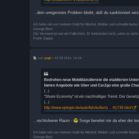
...dein ureigenstes Problem bleibt, daß du sanktioniert wi
Ich habe viel von meinem Geld für Alkohol, Weiber und schnelle Autos 
George Best
Der Verstand ist wie ein Fallschirm. Er funktioniert nicht, wenn er nicht o
Frank Zappa
B
von
yogi
»
22.09.2014, 16:19
e
i
t
r
a
Bedrohen neue Mobilitätsdienste die etablierten Unte
g
bieten Angebote wie Uber und Car2go eine große Cha
(...)
"Share Economy" ist ein nachhaltiger Trend. Der Gesetz
(...)
http://www.spiegel.de/auto/fahrkultur/u ... 91736.html
...rechtsleerer Raum -
Sorge bereitet mir da eher der l
Ich habe viel von meinem Geld für Alkohol, Weiber und schnelle Autos 
George Best