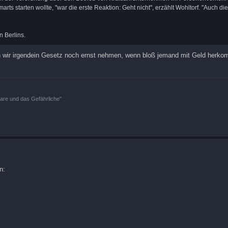
arts starten wollte, "war die erste Reaktion: Geht nicht", erzählt Wohltorf. "Auch die
 Berlins.
len wir irgendein Gesetz noch ernst nehmen, wenn bloß jemand mit Geld her
bare und das Gefährliche"
n: