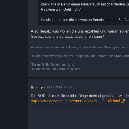
Blacklane in Berlin einen Pilotversuch mit chauffierten Sm
Reaktion war: Geht nicht."
Inzwischen rollen die schwarzen Smarts über die Straßen
Also illegal...was wollen die uns erzählen und warum sol
Gesetz, das uns schützt, abschaffen kann?
Verännern mutt sien, sä de Düvel, do streek he sien Steert gröön an.
"In der Lebenswelt gibt es drei Kategorien, das Essbare, das Kopulier
"Mir gefällt Ihr Benehmen nicht."
"Macht nichts. Ich verkauf's ja nicht."
B
von
jr
»
19.09.2014, 22:19
e
i
Die BOKraft muß für solche Dinge nicht abgeschafft werde
t
http://www.gesetze-im-internet.de/bokra ... /__43.html
r
a
g