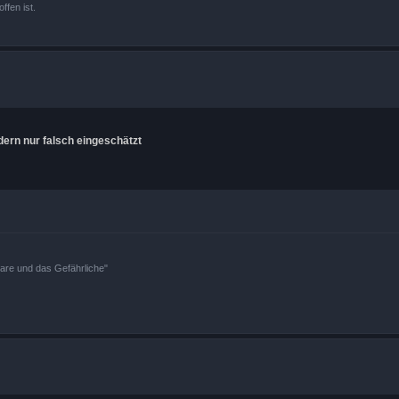
ffen ist.
dern nur falsch eingeschätzt
bare und das Gefährliche"