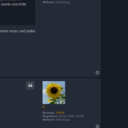
Wohnort:
Oldenburg
 zweite und dritte
kommen muss und jedes
N
a
c
h
o
b
e
n
jr
Beiträge:
10076
Registriert:
05.04.2004, 08:06
Wohnort:
Oldenburg
N