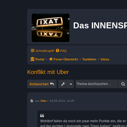
Das INNENS
Schnellzugriff
FAQ
Portal
Foren-Übersicht
Taxileben
Umzu
Konflikt mit Uber
Antworten
B
von
Otto
»
19.09.2014, 14:35
e
i
t
r
a
Wohltorf fallen da noch ein paar mehr Punkte ein, die 
g
auf der rechten Längsseite zwei Türen haben", heißt es