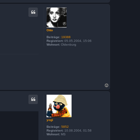
a
c
h
o
b
e
n
Otto
Beiträge:
19388
Registriert:
05.05.2004, 15:06
Wohnort:
Oldenburg
N
a
c
h
o
b
e
n
yogi
Beiträge:
5852
Registriert:
10.08.2004, 01:58
Wohnort:
MS