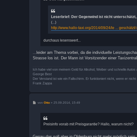
a
g
Leserbrief: Der Gegenwind ist nicht unterschätzt
(...)
http://www.hallo-taxi.org/2014/09/24/le ... geschätzt/
durchaus lesenswert...
...leider am Thema vorbei, da die individuelle Leistungsch
Strasse los ist. Der Mann ist Vorsitzender einer Taxizentral
Ich habe viel von meinem Geld für Alkohol, Weiber und schnelle Autos 
George Best
Der Verstand ist wie ein Fallschirm. Er funktioniert nicht, wenn er nicht o
Frank Zappa
B
von
Otto
»
25.09.2014, 15:49
e
i
t
r
a
Preisinfo vorab mit Preisgarantie? Hallo, warum nicht?
g
Genau das soll aber in Oldenburg nicht mehr möglich sein, w