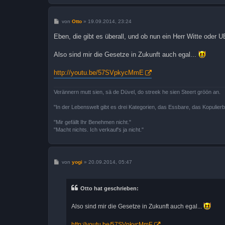
B
von
Otto
»
19.09.2014, 23:24
e
i
Eben, die gibt es überall, und ob nun ein Herr Witte oder U
t
r
a
Also sind mir die Gesetze in Zukunft auch egal...
g
http://youtu.be/57SVpkycMmE
Verännern mutt sien, sä de Düvel, do streek he sien Steert gröön an.
"In der Lebenswelt gibt es drei Kategorien, das Essbare, das Kopulier
"Mir gefällt Ihr Benehmen nicht."
"Macht nichts. Ich verkauf's ja nicht."
B
von
yogi
»
20.09.2014, 05:47
e
i
t
r
Otto hat geschrieben:
a
g
Also sind mir die Gesetze in Zukunft auch egal...
http://youtu.be/57SVpkycMmE