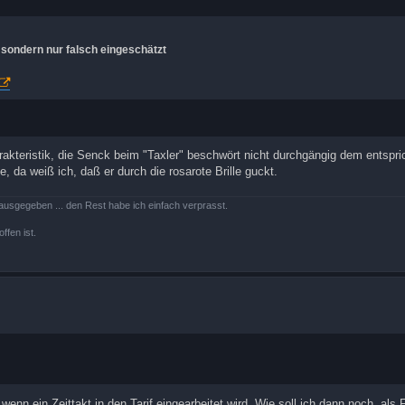
, sondern nur falsch eingeschätzt
arakteristik, die Senck beim "Taxler" beschwört nicht durchgängig dem entspri
e, da weiß ich, daß er durch die rosarote Brille guckt.
ausgegeben ... den Rest habe ich einfach verprasst.
ffen ist.
enn ein Zeittakt in den Tarif eingearbeitet wird. Wie soll ich dann noch, als F