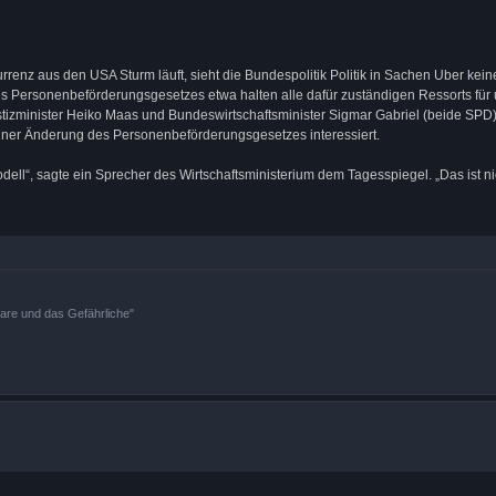
nz aus den USA Sturm läuft, sieht die Bundespolitik Politik in Sachen Uber kein
Personenbeförderungsgesetzes etwa halten alle dafür zuständigen Ressorts für u
izminister Heiko Maas und Bundeswirtschaftsminister Sigmar Gabriel (beide SPD
iner Änderung des Personenbeförderungsgesetzes interessiert.
ell“, sagte ein Sprecher des Wirtschaftsministerium dem Tagesspiegel. „Das ist ni
bare und das Gefährliche"