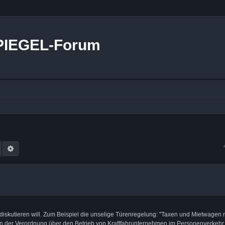
PIEGEL-Forum
Suche
Erweiterte Suche
er diskutieren will. Zum Beispiel die unselige Türenregelung: "Taxen und Mietwage
 in der Verordnung über den Betrieb von Kraftfahrunternehmen im Personenverkehr 