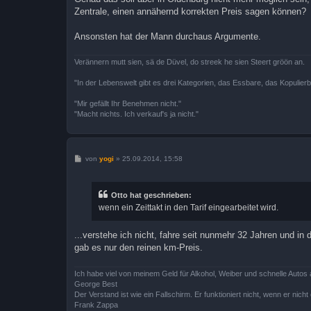
Zentrale, einen annähernd korrekten Preis sagen können?
Ansonsten hat der Mann durchaus Argumente.
Verännern mutt sien, sä de Düvel, do streek he sien Steert gröön an.
"In der Lebenswelt gibt es drei Kategorien, das Essbare, das Kopulier
"Mir gefällt Ihr Benehmen nicht."
"Macht nichts. Ich verkauf's ja nicht."
B
von
yogi
»
25.09.2014, 15:58
e
i
t
r
Otto hat geschrieben:
a
wenn ein Zeittakt in den Tarif eingearbeitet wird.
g
...verstehe ich nicht, fahre seit nunmehr 32 Jahren und i
gab es nur den reinen km-Preis.
Ich habe viel von meinem Geld für Alkohol, Weiber und schnelle Autos 
George Best
Der Verstand ist wie ein Fallschirm. Er funktioniert nicht, wenn er nicht o
Frank Zappa