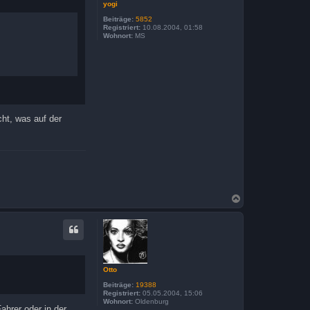
yogi
Beiträge:
5852
Registriert:
10.08.2004, 01:58
Wohnort:
MS
cht, was auf der
N
a
c
h
o
b
e
n
Otto
Beiträge:
19388
Registriert:
05.05.2004, 15:06
Wohnort:
Oldenburg
ahrer oder in der