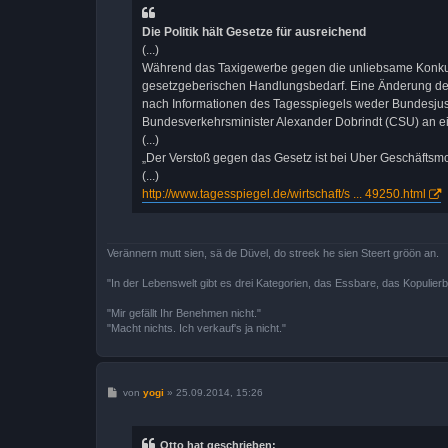
r
a
Die Politik hält Gesetze für ausreichend
g
(...)
Während das Taxigewerbe gegen die unliebsame Konkurre
gesetzgeberischen Handlungsbedarf. Eine Änderung des 
nach Informationen des Tagesspiegels weder Bundesjust
Bundesverkehrsminister Alexander Dobrindt (CSU) an e
(...)
„Der Verstoß gegen das Gesetz ist bei Uber Geschäftsmod
(...)
http://www.tagesspiegel.de/wirtschaft/s ... 49250.html
Verännern mutt sien, sä de Düvel, do streek he sien Steert gröön an.
"In der Lebenswelt gibt es drei Kategorien, das Essbare, das Kopulier
"Mir gefällt Ihr Benehmen nicht."
"Macht nichts. Ich verkauf's ja nicht."
B
von
yogi
»
25.09.2014, 15:26
e
i
t
r
Otto hat geschrieben: