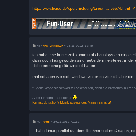
http://www.heise.de/open/meldung/Linux- ... 55574.html
B
von
the_unknown
»
25.11.2012, 18:48
e
i
ich habe eine kurze zeit kubuntu als hauptsystem eingesetz
t
dann doch lieb geworden sind. au0erdem nervte es, in der
r
a
Roboterstuerung) für windoof hatten.
g
mal schauen wie sich windows weiter entwickelt. aber die t
"Eigene Wege sin schwer zu beschreiten, denn sie entstehen ja erst 
Auch für nicht Facebooker
Kennst du schon? Musik abseits des Mainstreams
B
von
yogi
»
26.11.2012, 01:12
e
i
...habe Linux parallel auf dem Rechner und muß sagen, es gef
t
r