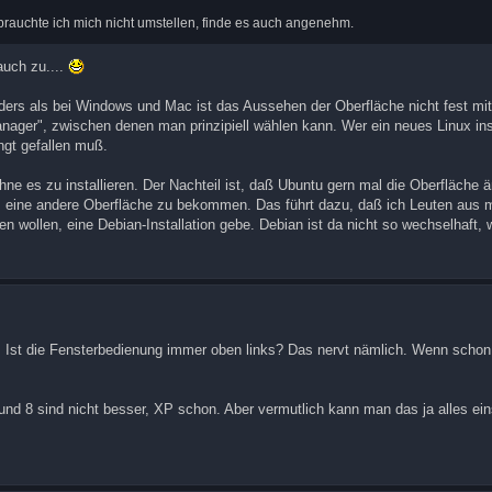
, brauchte ich mich nicht umstellen, finde es auch angenehm.
uch zu....
nders als bei Windows und Mac ist das Aussehen der Oberfläche nicht fest mit 
ager", zwischen denen man prinzipiell wählen kann. Wer ein neues Linux ins
ngt gefallen muß.
e es zu installieren. Der Nachteil ist, daß Ubuntu gern mal die Oberfläche ä
, eine andere Oberfläche zu bekommen. Das führt dazu, daß ich Leuten aus 
zen wollen, eine Debian-Installation gebe. Debian ist da nicht so wechselhaft,
. Ist die Fensterbedienung immer oben links? Das nervt nämlich. Wenn schon 
und 8 sind nicht besser, XP schon. Aber vermutlich kann man das ja alles eins