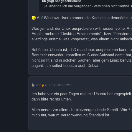
yogi hat geschrieben:
a
...ja, aber da ich die Vorgänger - Versionen nicht kenne
g
Auf Windows-User kommen die Kacheln ja demnächst a
Was jemand, der Linux ausprobieren will, wissen sollte: A
Es gibt mehrere "Desktop Environments", bzw. "Fensterman
allerdings erstmal was vorgesetzt, was einem nicht unbedi
Schön bei Ubuntu ist, daß man Linux ausprobieren kann, ohn
Benutzer entweder umstellen muß oder Aufwand damit hat
nicht so fit sind in solchen Sachen, aber gern Linux benut
angeht. Ich selbst benutze auch Debian.
B
von
jr
»
03.12.2012, 22:03
e
i
Ich habe vor ein paar Tagen mal mit Ubuntu herumgespielt
t
dann bitte rechts unten.
r
a
g
Mich nervte vor allem die platzvergeudende Schrift. Win 7 
mich nur, warum Verschwendung Standard ist.