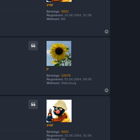
n
yogi
Beiträge:
5852
Registriert:
10.08.2004, 01:58
Wohnort:
MS
N
a
c
h
o
b
e
n
jr
Beiträge:
10076
Registriert:
05.04.2004, 08:06
Wohnort:
Oldenburg
N
a
c
h
o
b
e
n
yogi
Beiträge:
5852
Registriert:
10.08.2004, 01:58
Wohnort:
MS