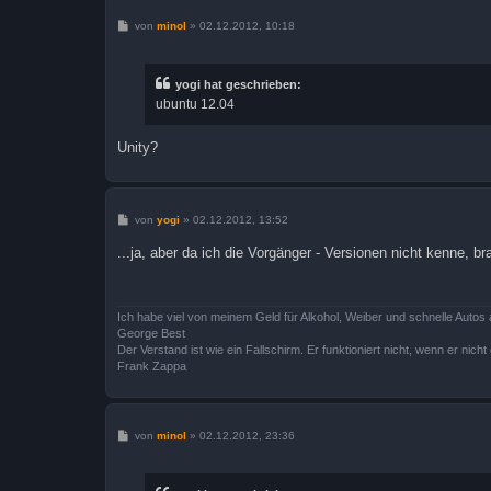
B
von
minol
»
02.12.2012, 10:18
e
i
t
r
yogi hat geschrieben:
a
ubuntu 12.04
g
Unity?
B
von
yogi
»
02.12.2012, 13:52
e
i
...ja, aber da ich die Vorgänger - Versionen nicht kenne, 
t
r
a
g
Ich habe viel von meinem Geld für Alkohol, Weiber und schnelle Autos 
George Best
Der Verstand ist wie ein Fallschirm. Er funktioniert nicht, wenn er nicht o
Frank Zappa
B
von
minol
»
02.12.2012, 23:36
e
i
t
r