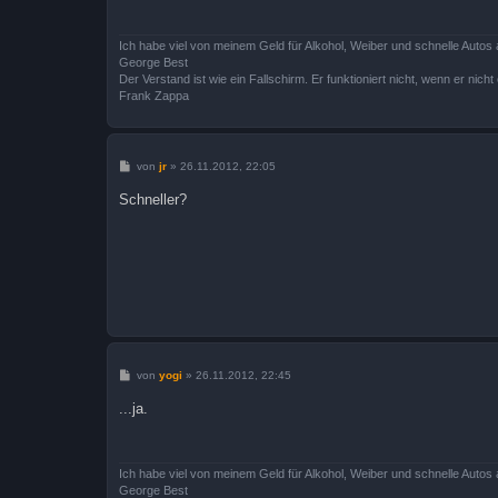
a
g
Ich habe viel von meinem Geld für Alkohol, Weiber und schnelle Autos 
George Best
Der Verstand ist wie ein Fallschirm. Er funktioniert nicht, wenn er nicht o
Frank Zappa
B
von
jr
»
26.11.2012, 22:05
e
i
Schneller?
t
r
a
g
B
von
yogi
»
26.11.2012, 22:45
e
i
...ja.
t
r
a
g
Ich habe viel von meinem Geld für Alkohol, Weiber und schnelle Autos 
George Best