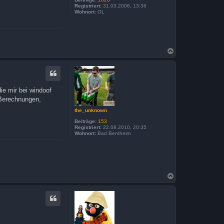
Registriert:
31.03.2006, 13:36
Wohnort:
OL
N
a
c
h
o
b
ie mir bei windoof
e
 Berechnungen,
n
the_unknown
Beiträge:
153
Registriert:
22.08.2010, 20:35
Wohnort:
Bad Bentheim
N
a
c
h
o
b
e