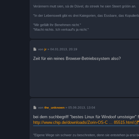
Verännern mutt sien, sä de Düvel, do streek he sien Steert gröön an.
"In der Lebenswelt gibt es drei Kategorien, das Essbare, das Kopulier
"Mir gefällt Ihr Benehmen nicht."
"Macht nichts. Ich verkauf's ja nicht."
B
von
jr
»
04.01.2013, 20:19
e
i
Zeit für ein reines Browser-Betriebssystem also?
t
r
a
g
B
von
the_unknown
»
05.06.2013, 13:04
e
i
bei dem suchbegriff "bestes Linux für Windoof umsteiger" 
t
http://www.chip.de/downloads/Zorin-OS-C ... 85515.html
r
a
g
"Eigene Wege sin schwer zu beschreiten, denn sie entstehen ja erst 