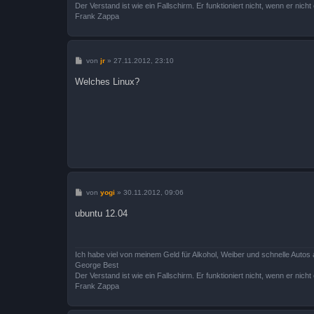
Der Verstand ist wie ein Fallschirm. Er funktioniert nicht, wenn er nicht o
Frank Zappa
B
von
jr
»
27.11.2012, 23:10
e
i
Welches Linux?
t
r
a
g
B
von
yogi
»
30.11.2012, 09:06
e
i
ubuntu 12.04
t
r
a
g
Ich habe viel von meinem Geld für Alkohol, Weiber und schnelle Autos 
George Best
Der Verstand ist wie ein Fallschirm. Er funktioniert nicht, wenn er nicht o
Frank Zappa