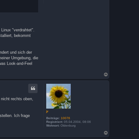
Linux "verdrahtet".
talliert, bekommt
ndert und sich der
meiner Umgebung, die
 was Look-and-Feel
N
a
c
h
o
b
nicht rechts oben,
e
n
jr
tellen. Ich frage
Beiträge:
10076
Registriert:
05.04.2004, 08:06
Wohnort:
Oldenburg
N
a