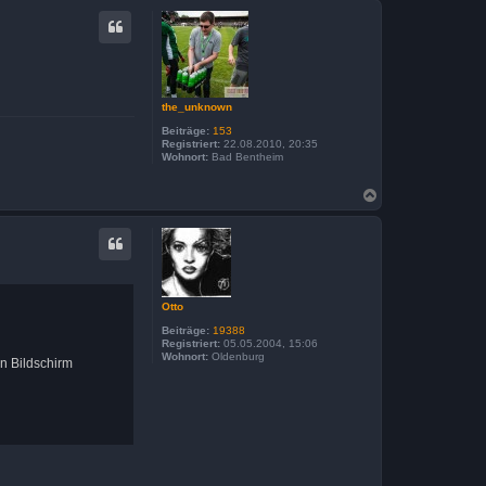
c
h
o
b
e
n
the_unknown
Beiträge:
153
Registriert:
22.08.2010, 20:35
Wohnort:
Bad Bentheim
N
a
c
h
o
b
e
n
Otto
Beiträge:
19388
Registriert:
05.05.2004, 15:06
Wohnort:
Oldenburg
n Bildschirm