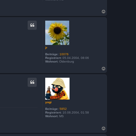
N
a
c
h
o
b
e
n
jr
Beiträge:
10076
Registriert:
05.04.2004, 08:06
Wohnort:
Oldenburg
N
a
c
h
o
b
e
n
yogi
Beiträge:
5852
Registriert:
10.08.2004, 01:58
Wohnort:
MS
N
a