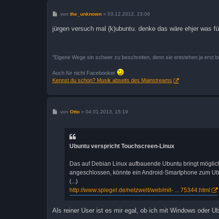
B
von
the_unknown
»
03.12.2012, 23:06
e
i
jürgen versuch mal (k)ubuntu. denke das wäre ehjer was fü
t
r
a
g
"Eigene Wege sin schwer zu beschreiten, denn sie entstehen ja erst 
Auch für nicht Facebooker
Kennst du schon? Musik abseits des Mainstreams
B
von
Otto
»
04.01.2013, 15:19
e
i
t
r
a
Ubuntu verspricht Touchscreen-Linux
g
Das auf Debian Linux aufbauende Ubuntu bringt möglich
angeschlossen, könnte ein Android-Smartphone zum U
(...)
http://www.spiegel.de/netzwelt/web/mit- ... 75344.html
Als reiner User ist es mir egal, ob ich mit Windows oder U