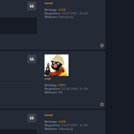
c
minol
h
o
Beiträge:
2408
b
Registriert:
23.07.2007, 22:28
Wohnort:
Oldenburg
e
n
N
a
c
h
o
b
e
n
yogi
Beiträge:
5852
Registriert:
10.08.2004, 01:58
Wohnort:
MS
N
a
c
minol
h
o
Beiträge:
2408
b
Registriert:
23.07.2007, 22:28
Wohnort:
Oldenburg
e
n