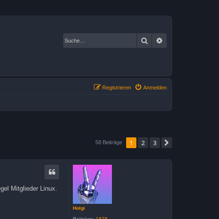
Suche
Erweiterte Suche
Registrieren
Anmelden
1
2
3
Nächste
58 Beiträge
el Mitglieder Linux.
Holgi
Beiträge:
1828