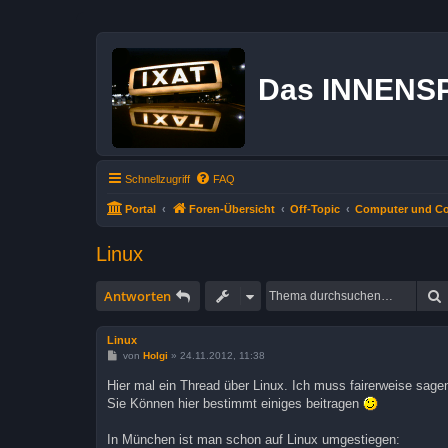
Das INNENS
Schnellzugriff
FAQ
Portal
Foren-Übersicht
Off-Topic
Computer und Co
Linux
Antworten
Linux
B
von
Holgi
»
24.11.2012, 11:38
e
i
Hier mal ein Thread über Linux. Ich muss fairerweise sage
t
Sie Können hier bestimmt einiges beitragen
r
a
g
In München ist man schon auf Linux umgestiegen: