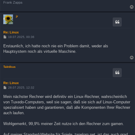
Frank Zappa
jr
Re: Linux
B
19.07.2025, 00:36
e
i
Erstaunlich, ich hatte noch nie ein Problem damit, weder als
t
Hauptsystem noch als virtuelle Maschine.
r
a
g
Taktikus
Re: Linux
B
28.07.2025, 12:32
e
i
Mein nächster Rechner wird definitiv ein Linux-Rechner, wahrscheinlich
t
von Tuxedo-Computers, weil sie sagen, daß sie sich auf Linux-Computer
r
a
spezialisiert haben und garantieren, daß alle Komponenten Ihrer Rechner
g
auch laufen.
Wohlgemerkt, 99,9% meiner Zeit nutze ich den Rechner zum gamen.
Auf meiner Standard-Website für Spiele, tanelorn.net, ist das auch grad