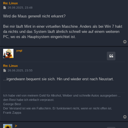
Re: Linux
B
26.06.2025, 23:48
e
i
Wird die Maus generell nicht erkannt?
t
r
a
Bei mir läuft Mint in einer virtuellen Maschine. Anders als bei Win 7 hakt
g
da nichts und das System läuft ähnlich schnell wie auf einem weiteren
PC, wo es als Hauptsystem eingerichtet ist.
yogi
Re: Linux
B
26.06.2025, 23:55
e
i
...irgendwann bequemt sie sich. Hin und wieder erst nach Neustart.
t
r
a
g
Ich habe viel von meinem Geld für Alkohol, Weiber und schnelle Autos ausgegeben ...
den Rest habe ich einfach verprasst.
George Best
Der Verstand ist wie ein Fallschirm. Er funktioniert nicht, wenn er nicht offen ist.
Frank Zappa
jr