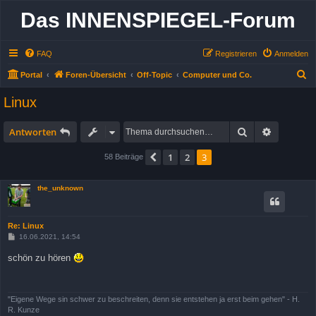
Das INNENSPIEGEL-Forum
FAQ
Registrieren
Anmelden
S
Portal
Foren-Übersicht
Off-Topic
Computer und Co.
u
Linux
c
h
Suche
Erweitert
Antworten
e
1
2
3
Vorherige
58 Beiträge
the_unknown
Re: Linux
B
16.06.2021, 14:54
e
i
schön zu hören
t
r
a
g
"Eigene Wege sin schwer zu beschreiten, denn sie entstehen ja erst beim gehen" - H.
R. Kunze