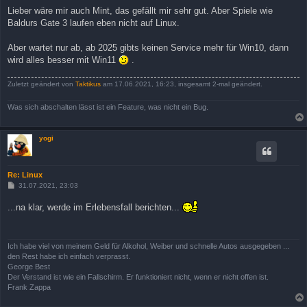
Lieber wäre mir auch Mint, das gefällt mir sehr gut. Aber Spiele wie
Baldurs Gate 3 laufen eben nicht auf Linux.
Aber wartet nur ab, ab 2025 gibts keinen Service mehr für Win10, dann
wird alles besser mit Win11
.
Zuletzt geändert von
Taktikus
am 17.06.2021, 16:23, insgesamt 2-mal geändert.
Was sich abschalten lässt ist ein Feature, was nicht ein Bug.
yogi
Re: Linux
B
31.07.2021, 23:03
e
i
...na klar, werde im Erlebensfall berichten...
t
r
a
g
Ich habe viel von meinem Geld für Alkohol, Weiber und schnelle Autos ausgegeben ...
den Rest habe ich einfach verprasst.
George Best
Der Verstand ist wie ein Fallschirm. Er funktioniert nicht, wenn er nicht offen ist.
Frank Zappa