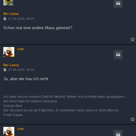
Re: Linux
B
27.06.2025, 00:07
e
i
Schon mal eine andere Maus getestet?
t
r
a
g
yogi
Re: Linux
B
27.06.2025, 00:24
e
i
Ja, aber der trau ich nicht.
t
r
a
g
Ich habe viel von meinem Geld für Alkohol, Weiber und schnelle Autos ausgegeben ...
den Rest habe ich einfach verprasst.
George Best
Der Verstand ist wie ein Fallschirm. Er funktioniert nicht, wenn er nicht offen ist.
Frank Zappa
yogi