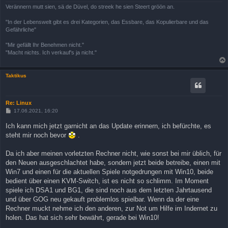
Verännern mutt sien, sä de Düvel, do streek he sien Steert gröön an.
"In der Lebenswelt gibt es drei Kategorien, das Essbare, das Kopulierbare und das
Gefährliche"
"Mir gefällt Ihr Benehmen nicht."
"Macht nichts. Ich verkauf's ja nicht."
Taktikus
Re: Linux
B
17.06.2021, 16:20
e
i
Ich kann mich jetzt garnicht an das Update erinnern, ich befürchte, es
t
steht mir noch bevor
.
r
a
g
Da ich aber meinen vorletzten Rechner nicht, wie sonst bei mir üblich, für
den Neuen ausgeschlachtet habe, sondern jetzt beide betreibe, einen mit
Win7 und einen für die aktuellen Spiele notgedrungen mit Win10, beide
bedient über einen KVM-Switch, ist es nicht so schlimm. Im Moment
spiele ich DSA1 und BG1, die sind noch aus dem letzten Jahrtausend
und über GOG neu gekauft problemlos spielbar. Wenn da der eine
Rechner muckt nehme ich den anderen, zur Not um Hilfe im Indernet zu
holen. Das hat sich sehr bewährt, gerade bei Win10!