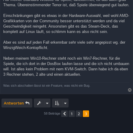
Thema. Übereinstimmender Tenor ist, daß Spiele überwiegend gut laufen.
Einschränkungen gibt es etwas in der Hardware-Auswahl, weil wohl AMD-
Grafikkarten von der Community besser unterstützt werden und da viel
Geschwindigkeit reingeht. Ansonsten gibt es das Steam-Deck, das
komplett auf Linux läuft, so schlimm kann es also nicht sein.
Aber es sind auf jeden Fall erkennbar sehr viele sehr angepisst wg. der
WinzigWeich-Kontopflicht.
Neben meinem Win10-Rechner steht noch ein Win7-Rechner, für die
Spiele, die ich dort in der DosBox laufen lasse und die ich nicht umbauen
will. Ist alles kein Problem mit nem KVM-Switch. Dann habe ich da eben
3 Rechner stehen, 2 alte und einen aktuellen.
Was sich abschalten lässt ist ein Feature, was nicht ein Bug.
Antworten
1
2
3
Vorherige
58 Beiträge