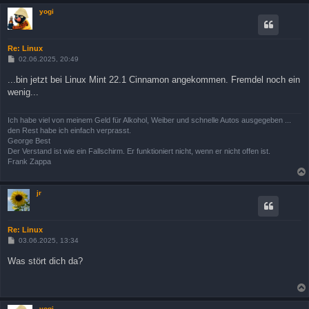
yogi
Re: Linux
B
02.06.2025, 20:49
e
i
...bin jetzt bei Linux Mint 22.1 Cinnamon angekommen. Fremdel noch ein
t
wenig...
r
a
g
Ich habe viel von meinem Geld für Alkohol, Weiber und schnelle Autos ausgegeben ...
den Rest habe ich einfach verprasst.
George Best
Der Verstand ist wie ein Fallschirm. Er funktioniert nicht, wenn er nicht offen ist.
Frank Zappa
jr
Re: Linux
B
03.06.2025, 13:34
e
i
Was stört dich da?
t
r
a
g
yogi