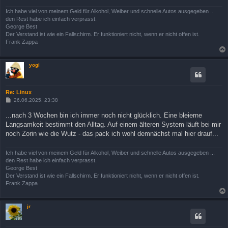
Ich habe viel von meinem Geld für Alkohol, Weiber und schnelle Autos ausgegeben ...
den Rest habe ich einfach verprasst.
George Best
Der Verstand ist wie ein Fallschirm. Er funktioniert nicht, wenn er nicht offen ist.
Frank Zappa
yogi
Re: Linux
B
26.06.2025, 23:38
e
i
...nach 3 Wochen bin ich immer noch nicht glücklich. Eine bleierne
t
Langsamkeit bestimmt den Alltag. Auf einem älteren System läuft bei mir
r
a
noch Zorin wie die Wutz - das pack ich wohl demnächst mal hier drauf...
g
Ich habe viel von meinem Geld für Alkohol, Weiber und schnelle Autos ausgegeben ...
den Rest habe ich einfach verprasst.
George Best
Der Verstand ist wie ein Fallschirm. Er funktioniert nicht, wenn er nicht offen ist.
Frank Zappa
jr