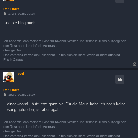
Re: Linux
B
27.06.2025, 00:25
e
i
Und sie hing auch...
t
r
a
g
Ich habe viel von meinem Geld für Alkohol, Weiber und schnelle Autos ausgegeben ...
den Rest habe ich einfach verprasst.
George Best
Der Verstand ist wie ein Fallschirm. Er funktioniert nicht, wenn er nicht offen ist.
Frank Zappa
yogi
Re: Linux
B
18.07.2025, 21:29
e
i
...eingewöhnt! Läuft jetzt ganz ok. Für die Maus habe ich noch keine
t
Lösung gefunden, ist aber egal.
r
a
g
Ich habe viel von meinem Geld für Alkohol, Weiber und schnelle Autos ausgegeben ...
den Rest habe ich einfach verprasst.
George Best
Der Verstand ist wie ein Fallschirm. Er funktioniert nicht, wenn er nicht offen ist.