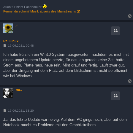
Auch für nicht Facebooker
Kennst du schon? Musik abseits des Mainstreams
jr
Re: Linux
B
17.06.2021, 00:48
e
i
Ich habe kürzlich ein Win10-System rausgeworfen, nachdem es mich mit
t
einem ungebetenem Update nervte, für das ich gerade keine Zeit hatte.
r
a
Strom aus, Platte raus, neue rein, Mint drauf und fertig. Läuft zwar gut,
g
aber der Umgang mit dem Platz auf dem Bildschirm ist nicht so effizient
wie bei Windows.
Otto
B
17.06.2021, 13:20
e
i
Ja, das letzte Update war nervig. Auf dem PC gings noch, aber auf dem
t
Notebook macht es Probleme mit den Graphiktreibern.
r
a
g