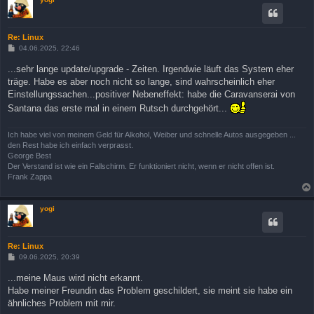
Re: Linux
B
04.06.2025, 22:46
e
i
...sehr lange update/upgrade - Zeiten. Irgendwie läuft das System eher
t
träge. Habe es aber noch nicht so lange, sind wahrscheinlich eher
r
a
Einstellungssachen...positiver Nebeneffekt: habe die Caravanserai von
g
Santana das erste mal in einem Rutsch durchgehört...
Ich habe viel von meinem Geld für Alkohol, Weiber und schnelle Autos ausgegeben ...
den Rest habe ich einfach verprasst.
George Best
Der Verstand ist wie ein Fallschirm. Er funktioniert nicht, wenn er nicht offen ist.
Frank Zappa
yogi
Re: Linux
B
09.06.2025, 20:39
e
i
...meine Maus wird nicht erkannt.
t
Habe meiner Freundin das Problem geschildert, sie meint sie habe ein
r
a
ähnliches Problem mit mir.
g