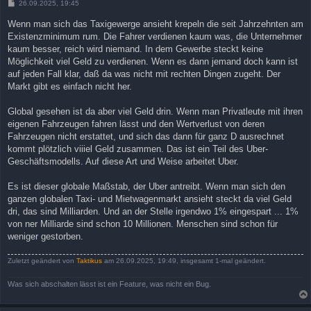
B
26.09.2025, 19:45
e
i
Wenn man sich das Taxigewerge ansieht krepeln die seit Jahrzehnten am
t
Existenzminimum rum. Die Fahrer verdienen kaum was, die Unternehmer
r
a
kaum besser, reich wird niemand. In dem Gewerbe steckt keine
g
Möglichkeit viel Geld zu verdienen. Wenn es dann jemand doch kann ist
auf jeden Fall klar, daß da was nicht mit rechten Dingen zugeht. Der
Markt gibt es einfach nicht her.
Global gesehen ist da aber viel Geld drin. Wenn man Privatleute mit ihren
eigenen Fahrzeugen fahren lässt und den Wertverlust von deren
Fahrzeugen nicht erstattet, und sich das dann für ganz D ausrechnet
kommt plötzlich viiiel Geld zusammen. Das ist ein Teil des Uber-
Geschäftsmodells. Auf diese Art und Weise arbeitet Uber.
Es ist dieser globale Maßstab, der Uber antreibt. Wenn man sich den
ganzen globalen Taxi- und Mietwagenmarkt ansieht steckt da viel Geld
dri, das sind Milliarden. Und an der Stelle irgendwo 1% eingespart ... 1%
von ner Milliarde sind schon 10 Millionen. Menschen sind schon für
weniger gestorben.
Zuletzt geändert von
Taktikus
am 26.09.2025, 19:49, insgesamt 1-mal geändert.
Was sich abschalten lässt ist ein Feature, was nicht ein Bug.