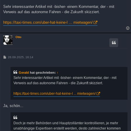
e
i
Sehr interessanter Artikel mit -bisher- einem Kommentar, der - mit
t
Verweis auf das autonome Fahren - die Zukunft skizziert.
r
a
g
https://taxi-times.com/uber-hat-keine-l ... mietwagen/
Otto
B
26.09.2025, 16:14
e
i
t
r
Gerald
hat geschrieben:
↑
a
Sehr interessanter Artikel mit -bisher- einem Kommentar, der - mit
g
Verweis auf das autonome Fahren - die Zukunft skizziert.
https://taxi-times.com/uber-hat-keine-l ... mietwagen/
Ja, schön...
Doch je mehr Behörden und Hauptzollämter kontrollieren, je mehr
unabhängige Expertisen erstellt werden, desto zahlreicher kommen