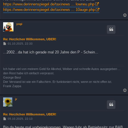
https://www.derinnenspiegel.de/taxinews ... lowneu.php
https://www.derinnenspiegel.de/taxinews ... 10auge.php
yogi
Re: Herzlichen Willkommen, UBER!
B
01.10.2025, 22:33
e
i
...2002...da hat ich gerade mal 20 Jahre den P - Schein...
t
r
a
g
Ich habe viel von meinem Geld für Alkohol, Weiber und schnelle Autos ausgegeben ...
den Rest habe ich einfach verprasst.
George Best
Der Verstand ist wie ein Fallschirm. Er funktioniert nicht, wenn er nicht offen ist.
Frank Zappa
jr
Re: Herzlichen Willkommen, UBER!
B
05.10.2025, 22:13
e
i
Bin da heute mal vorbeigekommen. Wagen fuhr ab Betriebssitz zur BAB