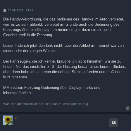
B
20.08.2020, 15:14
e
i
Die Handy-Verordnung, die das bedienen des Handys im Auto verbietet,
t
weil es zu sehr ablenkt, verbietet im Grunde auch die Bedienung des
r
a
Fahrzeugs über ein Display. Ich meine es gibt dazu ein aktuelles
g
Gerichtsurteil in die Richtung.
Leider finde ich jetzt den Link nicht, aber der Artikel im Internet war von
dieser oder der vorigen Woche.
Bei Fahrzeugen, die ich kenne, brauche ich nicht hinsehen, um sie zu
finden. Nur das einstellen z. B. der Heizung bedarf eines kurzen Blickes,
aber dann habe ich ja schon die richtige Stelle gefunden und muß nur
kurz hinsehen.
MMn ist die Fahrzeug-Bedienung über Display murks und
lebensgefährlich.
Was sich abschalten lässt ist ein Feature, was nicht ein Bug.
jr