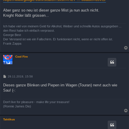
Aber ganz so neu ist dieser ganze Mist ja nun auch nicht.
Knight Rider läßt grüssen...
Ich habe viel von meinem Geld für Alkohol, Weiber und schnelle Autos ausgegeben ...
den Rest habe ich einfach verprasst.
George Best
Der Verstand ist wie ein Fallschirm. Er funktioniert nicht, wenn er nicht offen ist.
Frank Zappa
Cool Fire
B
29.11.2019, 15:58
e
i
Dieses ganze Blinken und Piepen im Wagen (Touran) nervt auch wie
t
Sau! (-:
r
a
g
Don't live for pleasure - make life your treasure!
(Ronnie James Dio)
Taktikus