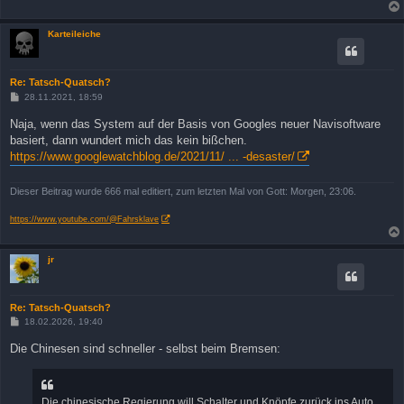
Karteileiche
Re: Tatsch-Quatsch?
B
28.11.2021, 18:59
e
i
Naja, wenn das System auf der Basis von Googles neuer Navisoftware
t
basiert, dann wundert mich das kein bißchen.
r
a
https://www.googlewatchblog.de/2021/11/ ... -desaster/
g
Dieser Beitrag wurde 666 mal editiert, zum letzten Mal von Gott: Morgen, 23:06.
https://www.youtube.com/@Fahrsklave
jr
Re: Tatsch-Quatsch?
B
18.02.2026, 19:40
e
i
Die Chinesen sind schneller - selbst beim Bremsen:
t
r
a
g
Die chinesische Regierung will Schalter und Knöpfe zurück ins Auto