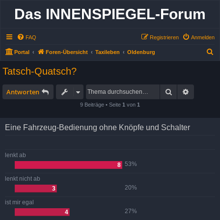
Das INNENSPIEGEL-Forum
FAQ
Registrieren
Anmelden
S
Portal
Foren-Übersicht
Taxileben
Oldenburg
u
Tatsch-Quatsch?
c
h
Suche
Erweitert
Antworten
e
9 Beiträge • Seite
1
von
1
Eine Fahrzeug-Bedienung ohne Knöpfe und Schalter
lenkt ab
53%
8
lenkt nicht ab
20%
3
ist mir egal
27%
4