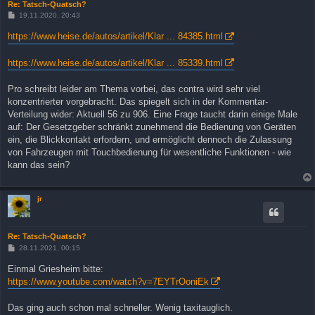
Re: Tatsch-Quatsch?
B
19.11.2020, 20:43
e
i
https://www.heise.de/autos/artikel/Klar ... 84385.html
t
r
a
https://www.heise.de/autos/artikel/Klar ... 85339.html
g
Pro schreibt leider am Thema vorbei, das contra wird sehr viel
konzentrierter vorgebracht. Das spiegelt sich in der Kommentar-
Verteilung wider: Aktuell 56 zu 906. Eine Frage taucht darin einige Male
auf: Der Gesetzgeber schränkt zunehmend die Bedienung von Geräten
ein, die Blickkontakt erfordern, und ermöglicht dennoch die Zulassung
von Fahrzeugen mit Touchbedienung für wesentliche Funktionen - wie
kann das sein?
jr
Re: Tatsch-Quatsch?
B
28.11.2021, 00:15
e
i
Einmal Griesheim bitte:
t
https://www.youtube.com/watch?v=7EYTrOoniEk
r
a
g
Das ging auch schon mal schneller. Wenig taxitauglich.