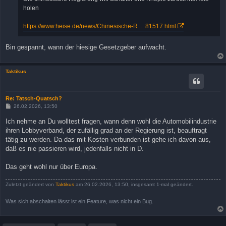
holen
https://www.heise.de/news/Chinesische-R ... 81517.html
Bin gespannt, wann der hiesige Gesetzgeber aufwacht.
Taktikus
Re: Tatsch-Quatsch?
B
26.02.2026, 13:50
e
i
Ich nehme an Du wolltest fragen, wann denn wohl die Automobilindustrie
t
ihren Lobbyverband, der zufällig grad an der Regierung ist, beauftragt
r
a
tätig zu werden. Da das mit Kosten verbunden ist gehe ich davon aus,
g
daß es nie passieren wird, jedenfalls nicht in D.
Das geht wohl nur über Europa.
Zuletzt geändert von
Taktikus
am 26.02.2026, 13:50, insgesamt 1-mal geändert.
Was sich abschalten lässt ist ein Feature, was nicht ein Bug.