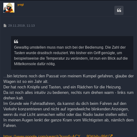
yogi
B
29.11.2019, 11:13
e
i
t
r
a
Gewaltig umstellen muss man sich bei der Bedienung. Die Zahl der
g
Tasten wurde drastisch reduziert. Wo bisher ein Griff genügte, um
beispielsweise die Temperatur zu verändern, ist nun ein Blick auf die
Mittelkonsole dafür nötig.
...bin letztens noch den Passat von meinem Kumpel gefahren, glaube der
Wagen ist so ein Jahr alt.
Der hat noch Knöpfe und Tasten, und ein Rädchen für die Heizung.
Da ist noch alles intuitiv zu bedienen, rechts rum drehen warm - links rum
drehen kalt.
Im Grunde wie Fahrradfahren, da kannst du dich beim Fahren auf den
Verkehr konzentrieren und nicht auf irgendwelche blinkenden Anzeigen,
wenn du mal Licht anmachen willst oder das Radio lauter stellen willst.
In meinen Augen lenkt der ganze Kram vom Wichtigsten ab, nämlich dem
Fahren.
https://www.google.com/search?sxsrf=ACY ... 80&bih=894