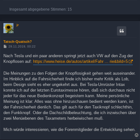
Insgesamt abgegebene Stimmen:
15
jr
Tatsch-Quatsch?
B
29.11.2019, 00:22
e
i
Nach Tesla und ein paar anderen springt jetzt auch VW auf den Zug der
t
Knopflosen auf:
https://www.heise.de/autos/artikel/Fahr ... rie&bild=5
r
a
g
Die Meinungen zu den Folgen der Knopflosigkeit gehen weit auseinander.
Im Hinblick auf die Fahrsicherheit finde ich bisher mehr Kritik als Lob,
beim Design sieht es eher ungekehrt aus. Bei Tesla-Umrüster Intax
konnte ich auf der letzten Eurotaximesse hören, daß sich durchaus nicht
jeder für das neue Bedienkonzept begeistern kann. Meine persönliche
Meinung ist klar: Alles was ohne hinzuschauen bedient werden kann, ist
der Fahrsicherheit dienlich. Das gilt auch für den Taxiknopf schlechthin,
den Funkknopf. Oder die Dachschildbeleuchtung, die ich inzwischen über
zwei Menüebenen des Taxameters herbeiwischen muß.
Mich würde interessieren, wie die Forenmitglieder die Entwicklung sehen.