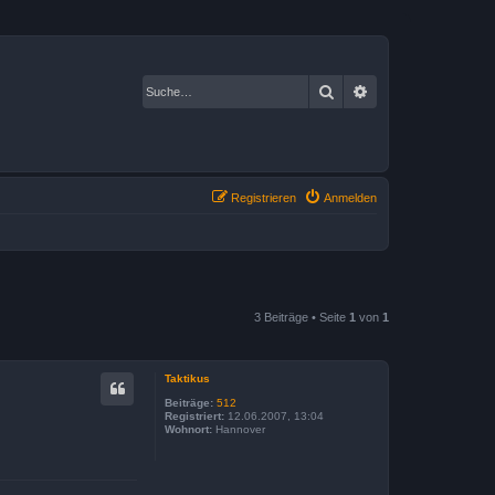
Suche
Erweiterte Suche
Registrieren
Anmelden
3 Beiträge • Seite
1
von
1
Taktikus
Beiträge:
512
Registriert:
12.06.2007, 13:04
Wohnort:
Hannover