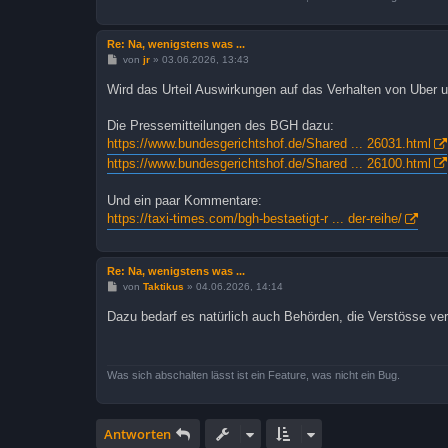
Re: Na, wenigstens was ...
B
von
jr
»
03.06.2026, 13:43
e
i
Wird das Urteil Auswirkungen auf das Verhalten von Uber u
t
r
a
Die Pressemitteilungen des BGH dazu:
g
https://www.bundesgerichtshof.de/Shared ... 26031.html
https://www.bundesgerichtshof.de/Shared ... 26100.html
Und ein paar Kommentare:
https://taxi-times.com/bgh-bestaetigt-r ... der-reihe/
Re: Na, wenigstens was ...
B
von
Taktikus
»
04.06.2026, 14:14
e
i
Dazu bedarf es natürlich auch Behörden, die Verstösse verf
t
r
a
g
Was sich abschalten lässt ist ein Feature, was nicht ein Bug.
Antworten