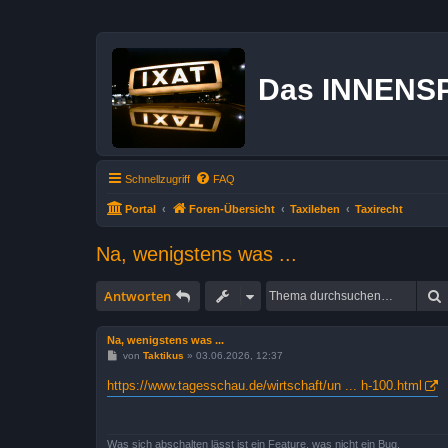
Das INNENS
Schnellzugriff
FAQ
Portal
Foren-Übersicht
Taxileben
Taxirecht
Na, wenigstens was ...
Antworten
Na, wenigstens was ...
B
von
Taktikus
»
03.06.2026, 12:37
e
i
https://www.tagesschau.de/wirtschaft/un ... h-100.html
t
r
a
g
Was sich abschalten lässt ist ein Feature, was nicht ein Bug.