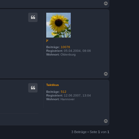
N
a
c
h
o
b
e
n
jr
Beiträge:
10076
Registriert:
05.04.2004, 08:06
Wohnort:
Oldenburg
N
a
c
Taktikus
h
o
Beiträge:
512
b
Registriert:
12.06.2007, 13:04
Wohnort:
Hannover
e
n
N
a
c
3 Beiträge • Seite
1
von
1
h
o