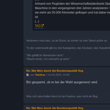
Anhand von Fluglisten der Wissenschaftsdatenbank Open
Maschine in den vergangenen drei Jahren analysieren: 
sie mehr als 50.000 Kilometer geflogen und hat dabei me
ist.
(...)
TAZ
Verännern mutt sien, sä de Düvel, do streek he sien Steert gröön an.
"In der Lebenswelt gibt es drei Kategorien, das Essbare, das Kopulier
"Mir gefällt Ihr Benehmen nicht."
"Macht nichts. Ich verkauf's ja nicht."
Re: Wie Merz durch die Bundesrepublik flog
B
von
Taktikus
»
14.02.2025, 14:00
e
i
Bin gespannt, ob er bei der Wahl ausgemerzt wird.
t
r
a
g
Was sich abschalten lässt ist ein Feature, was nicht ein Bug.
Re: Wie Merz durch die Bundesrepublik flog