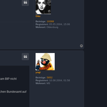
h
o
b
e
n
Otto
Beiträge:
19388
Registriert:
05.05.2004, 15:06
Wohnort:
Oldenburg
N
a
c
h
o
b
e
n
yogi
Beiträge:
5852
 am BIP nicht
Registriert:
10.08.2004, 01:58
Wohnort:
MS
ischen Bundesamt auf