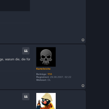
N
a
c
h
o
b
ge, warum die, die für
e
n
Karteileiche
Beiträge:
556
Registriert:
29.08.2007, 02:22
Wohnort:
OL
N
a
c
h
o
b
e