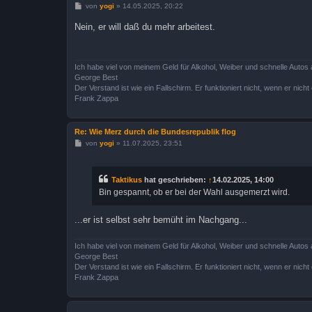
B
von
yogi
»
14.05.2025, 20:22
e
i
Nein, er will daß du mehr arbeitest.
t
r
a
g
Ich habe viel von meinem Geld für Alkohol, Weiber und schnelle Autos 
George Best
Der Verstand ist wie ein Fallschirm. Er funktioniert nicht, wenn er nicht o
Frank Zappa
Re: Wie Merz durch die Bundesrepublik flog
B
von
yogi
»
11.07.2025, 23:51
e
i
t
r
Taktikus
hat geschrieben:
↑
14.02.2025, 14:00
a
Bin gespannt, ob er bei der Wahl ausgemerzt wird.
g
...er ist selbst sehr bemüht im Nachgang...
Ich habe viel von meinem Geld für Alkohol, Weiber und schnelle Autos 
George Best
Der Verstand ist wie ein Fallschirm. Er funktioniert nicht, wenn er nicht o
Frank Zappa