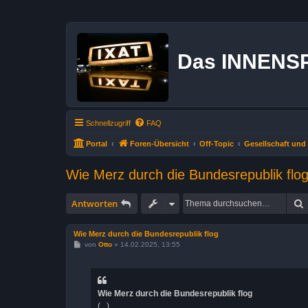
Das INNENS
Schnellzugriff
FAQ
Portal
Foren-Übersicht
Off-Topic
Gesellschaft und 
Wie Merz durch die Bundesrepublik flo
Antworten
Wie Merz durch die Bundesrepublik flog
B
von
Otto
»
14.02.2025, 13:55
e
i
t
r
a
Wie Merz durch die Bundesrepublik flog
g
(...)