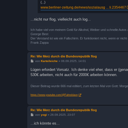
(...)
www.berliner-zeitung.de/news/sozialausg ... li.2354467
...nicht nur flog, vielleicht auch log...
Ich habe viel von meinem Geld für Alkohol, Weiber und schnelle Autos 
George Best
Der Verstand ist wie ein Fallschirm. Er funktioniert nicht, wenn er nicht o
Frank Zappa
Re: Wie Merz durch die Bundesrepublik flog
B
von
Karteileiche
»
06.09.2025, 14:01
e
i
Lügen erfordert Vorsatz. Ich denke viel eher, dass er (genau
t
530€ arbeiten, nicht auch für 2000€ arbeiten können.
r
a
g
Dieser Beitrag wurde 666 mal editiert, zum letzten Mal von Gott: Morge
https://www.youtube.com/@Fahrsklave
Re: Wie Merz durch die Bundesrepublik flog
B
von
yogi
»
26.09.2025, 23:07
e
i
...ich könnte es...
t