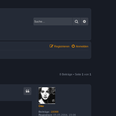
Suche
Erweiterte Suche
Registrieren
Anmelden
8 Beiträge • Seite
1
von
1
Otto
Beiträge:
19388
Registriert:
05.05.2004, 15:06