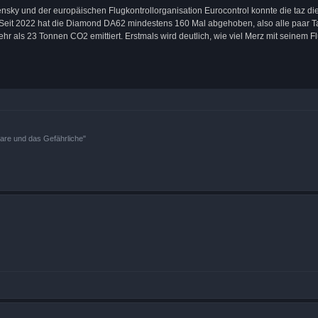
sky und der europäischen Flugkontrollorganisation Eurocontrol konnte die taz di
Seit 2022 hat die Diamond DA62 mindestens 160 Mal abgehoben, also alle paar Ta
hr als 23 Tonnen CO2 emittiert. Erstmals wird deutlich, wie viel Merz mit seinem
bare und das Gefährliche"