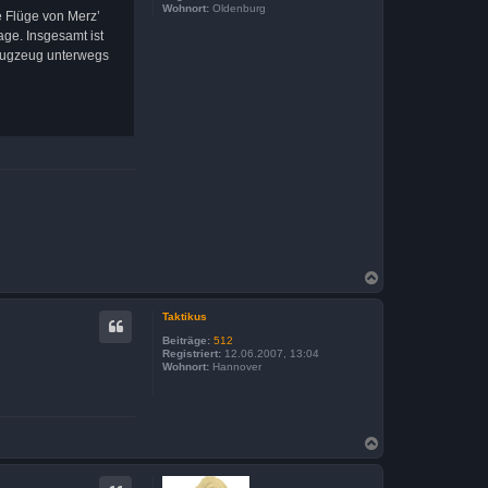
Wohnort:
Oldenburg
e Flüge von Merz’
ge. Insgesamt ist
 Flugzeug unterwegs
N
a
c
Taktikus
h
o
Beiträge:
512
b
Registriert:
12.06.2007, 13:04
Wohnort:
Hannover
e
n
N
a
c