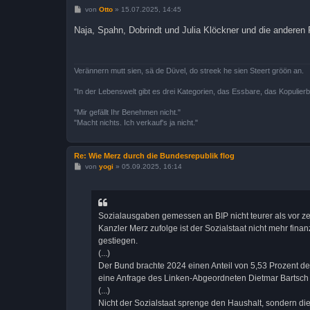
B
von
Otto
»
15.07.2025, 14:45
e
i
Naja, Spahn, Dobrindt und Julia Klöckner und die anderen 
t
r
a
g
Verännern mutt sien, sä de Düvel, do streek he sien Steert gröön an.
"In der Lebenswelt gibt es drei Kategorien, das Essbare, das Kopulier
"Mir gefällt Ihr Benehmen nicht."
"Macht nichts. Ich verkauf's ja nicht."
Re: Wie Merz durch die Bundesrepublik flog
B
von
yogi
»
05.09.2025, 16:14
e
i
t
r
a
Sozialausgaben gemessen an BIP nicht teurer als vor z
g
Kanzler Merz zufolge ist der Sozialstaat nicht mehr fin
gestiegen.
(...)
Der Bund brachte 2024 einen Anteil von 5,53 Prozent des
eine Anfrage des Linken-Abgeordneten Dietmar Bartsch
(...)
Nicht der Sozialstaat sprenge den Haushalt, sondern die 