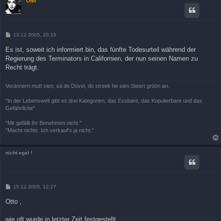
Otto
B
13.12.2005, 20:15
e
i
Es ist, soweit ich informiert bin, das fünfte Todesurteil während der
t
Regierung des Terminators in Californien, der nun seinen Namen zu
r
a
Recht trägt.
g
Verännern mutt sien, sä de Düvel, do streek he sien Steert gröön an.
"In der Lebenswelt gibt es drei Kategorien, das Essbare, das Kopulierbare und das
Gefährliche"
"Mir gefällt Ihr Benehmen nicht."
"Macht nichts. Ich verkauf's ja nicht."
nicht egal !
B
15.12.2005, 12:27
e
i
Otto ,
t
r
a
wie oft wurde in letzter Zeit festgestellt ,