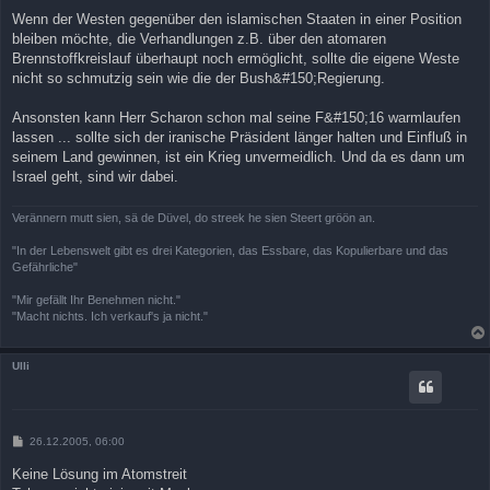
Wenn der Westen gegenüber den islamischen Staaten in einer Position
bleiben möchte, die Verhandlungen z.B. über den atomaren
Brennstoffkreislauf überhaupt noch ermöglicht, sollte die eigene Weste
nicht so schmutzig sein wie die der Bush&#150;Regierung.
Ansonsten kann Herr Scharon schon mal seine F&#150;16 warmlaufen
lassen ... sollte sich der iranische Präsident länger halten und Einfluß in
seinem Land gewinnen, ist ein Krieg unvermeidlich. Und da es dann um
Israel geht, sind wir dabei.
Verännern mutt sien, sä de Düvel, do streek he sien Steert gröön an.
"In der Lebenswelt gibt es drei Kategorien, das Essbare, das Kopulierbare und das
Gefährliche"
"Mir gefällt Ihr Benehmen nicht."
"Macht nichts. Ich verkauf's ja nicht."
Ulli
B
26.12.2005, 06:00
e
i
Keine Lösung im Atomstreit
t