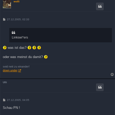
wolli
B
27.12.2005, 02:33
e
i
t
r
a
Linkswi*ers
g
was ist das?
oder was meinst du damit?
seid nett zu einander!
down under
Ulli
B
27.12.2005, 04:05
e
i
Schau PN !
t
r