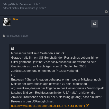
"Mir gefällt Ihr Benehmen nicht."
"Macht nichts. Ich verkauf's ja nicht."
Otto
B
09.05.2006, 11:00
e
i
t
r
a
Moussaoui zieht sein Geständnis zurück
g
Gerade hatte ihn ein US-Gericht für den Rest seines Lebens hinter
Gitter gebracht - jetzt hat Zacarias Moussaoui überraschend sein
Geständnis zu den Anschlägen vom 11. September 2001
zurückgezogen und einen neuen Prozess verlangt.
(...)
Entgegen früherer Angaben behaupte er nun, weder Mitwisser noch
Mittäter der Terroranschläge gewesen zu sein. Moussaoui
argumentiere, dass er bei Abgabe seines Geständnisses "ein komplett
falsches Bild vom Rechtssystem in den USA hatte", erklärten die
Anwälte. Inzwischen sei er zu der Auffassung gelangt, dass ein fairer
Prozess in den USA möglich sei.
http://www.spiegel.de/panorama/0,1518,415151,00.html