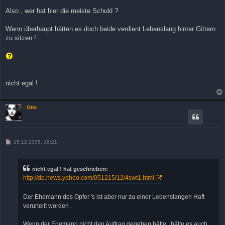
Also , wer hat hier die meiste Schuld ?
Wenn überhaupt hätten es doch beide verdient Lebenslang hinter Gittern
zu sitzen !
nicht egal !
Otto
B
15.12.2005, 16:21
e
i
t
r
nicht egal ! hat geschrieben:
a
http://de.news.yahoo.com/051215/12/4swt1.html
g
Der Ehemann des Opfer 's ist aber nur zu einer Lebenslangen Haft
verurteilt worden .
Wenn der Ehemann nicht den Auftrag gegeben hätte , hätte es auch