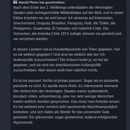
Harold Pinter hat geschrieben:
Nach dem Ende des 2. Weltkriegs unterstützten die Vereinigten
Staaten jede rechtsgerichtete Militärdiktatur auf der Welt, und in vielen
Fällen brachten sie sie erst hervor. Ich verweise auf Indonesien,
Griechenland, Uruguay, Brasilien, Paraguay, Haiti, die Türkei, die
Philippinen, Guatemala, El Salvador und natürlich Chile. Die
Schrecken, die Amerika Chile 1973 zufügte, können nie gesühnt und
nie verziehen werden.
In diesen Ländern hat es Hunderttausende von Toten gegeben. Hat
es sie wirklich gegeben? Und sind sie wirklich alle der US-
Außenpolitik zuzuschreiben? Die Antwort lautet ja, es hat sie
gegeben, und sie sind der amerikanischen Außenpolitik
zuzuschreiben. Aber davon weiß man natürlich nichts.
Es ist nie passiert. Nichts ist jemals passiert. Sogar als es passierte,
passierte es nicht. Es spielte keine Rolle. Es interessierte niemand.
Die Verbrechen der Vereinigten Staaten waren systematisch,
konstant, infam, unbarmherzig, aber nur sehr wenige Menschen
haben wirklich darüber gesprochen. Das muss man Amerika lassen.
Es hat weltweit eine ziemlich kühl operierende Machtmanipulation
betrieben, und sich dabei als Streiter für das universelle Gute
gebärdet. Ein glänzender, sogar geistreicher, äußerst erfolgreicher
Hypnoseakt.