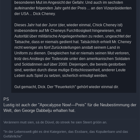
besonderen Mut im Angesicht der Gefahr. Und auch im sechsten
aufeinander folgenden Jahr geht der Preis ... an den Vizepräsidenten
der USA ... Dick Cheney.
Dieses Jahr hat der Juror (der, wieder einmal, Chick Cheney ist)
insbesondere auf Mr Cheneys Furchtlosigkeit hingewiesen, mit
Autorität über militärische Angelegenheiten zu reden, ungeachtet der
Tatsache, dass er niemals gedient hat. Tatsächlich erhielt Mr. Cheney
nicht weniger als fünf Zurückstellungen anstatt seinem Land in
Uniform zu dienen. Desgleichen hat er niemals seinen Mut verloren,
trotz des Anstiegs der Todesrate unter den amerikanischen Soldaten
und Soldatinnen auf über 2000. Diejenigen, die bereits gestorben
sind, werden durch diese mutige Entschlossenheit, anderer Leute
Leben aufs Spiel zu setzen, sicherlich ermutigt werden.
Gut gemacht, Dick. Der "Feuerkelch" gehört wieder einmal dir.
PS
Lustig ist auch der "Apocalypse Now!—Preis" für die Neubestimmung der
Welt, den George Dabbelju erhalten hat.
Verännern mutt sien, sä de Düvel, do streek he sien Steert gröön an.
"In der Lebenswelt gibt es drei Kategorien, das Essbare, das Kopulierbare und das
Gefährliche"