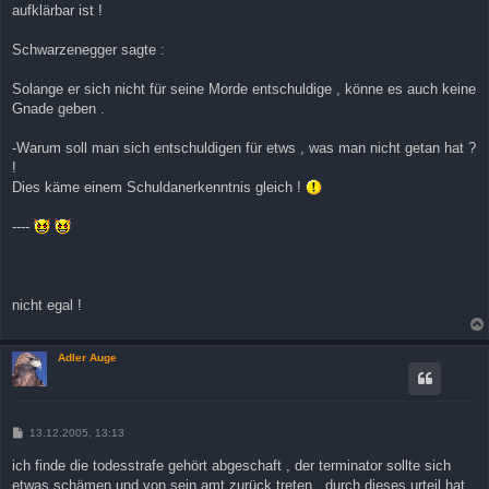
aufklärbar ist !
Schwarzenegger sagte :
Solange er sich nicht für seine Morde entschuldige , könne es auch keine
Gnade geben .
-Warum soll man sich entschuldigen für etws , was man nicht getan hat ?
!
Dies käme einem Schuldanerkenntnis gleich !
----
nicht egal !
Adler Auge
B
13.12.2005, 13:13
e
i
ich finde die todesstrafe gehört abgeschaft , der terminator sollte sich
t
etwas schämen und von sein amt zurück treten , durch dieses urteil hat
r