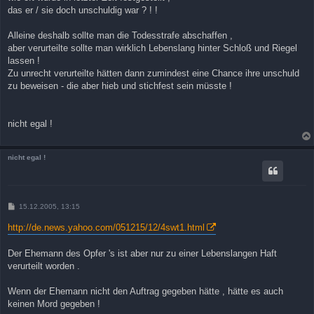
g
das er / sie doch unschuldig war ? ! !
Alleine deshalb sollte man die Todesstrafe abschaffen ,
aber verurteilte sollte man wirklich Lebenslang hinter Schloß und Riegel
lassen !
Zu unrecht verurteilte hätten dann zumindest eine Chance ihre unschuld
zu beweisen - die aber hieb und stichfest sein müsste !
nicht egal !
nicht egal !
B
15.12.2005, 13:15
e
i
http://de.news.yahoo.com/051215/12/4swt1.html
t
r
a
Der Ehemann des Opfer 's ist aber nur zu einer Lebenslangen Haft
g
verurteilt worden .
Wenn der Ehemann nicht den Auftrag gegeben hätte , hätte es auch
keinen Mord gegeben !