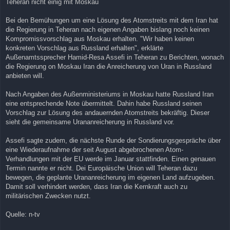
Teheran nicht einig mit Moskau
r
a
g
Bei den Bemühungen um eine Lösung des Atomstreits mit dem Iran hat
die Regierung in Teheran nach eigenen Angaben bislang noch keinen
Kompromissvorschlag aus Moskau erhalten. "Wir haben keinen
konkreten Vorschlag aus Russland erhalten", erklärte
Außenamtssprecher Hamid-Resa Assefi in Teheran zu Berichten, wonach
die Regierung on Moskau Iran die Anreicherung von Uran in Russland
anbieten will.
Nach Angaben des Außenministeriums in Moskau hatte Russland Iran
eine entsprechende Note übermittelt. Dahin habe Russland seinen
Vorschlag zur Lösung des andauernden Atomstreits bekräftig. Dieser
sieht die gemeinsame Urananreicherung in Russland vor.
Assefi sagte zudem, die nächste Runde der Sondierungsgespräche über
eine Wiederaufnahme der seit August abgebrochenen Atom-
Verhandlungen mit der EU werde im Januar stattfinden. Einen genauen
Termin nannte er nicht. Dei Europäische Union will Teheran dazu
bewegen, die geplante Urananreicherung im eigenen Land aufzugeben.
Damit soll verhindert werden, dass Iran die Kernkraft auch zu
militärischen Zwecken nutzt.
Quelle: n-tv