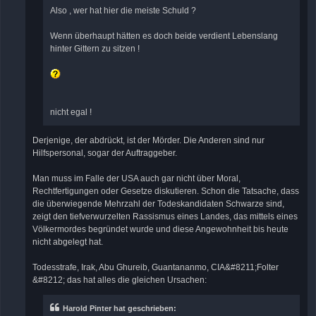
Also , wer hat hier die meiste Schuld ?
Wenn überhaupt hätten es doch beide verdient Lebenslang
hinter Gittern zu sitzen !
nicht egal !
Derjenige, der abdrückt, ist der Mörder. Die Anderen sind nur
Hilfspersonal, sogar der Auftraggeber.
Man muss im Falle der USA auch gar nicht über Moral,
Rechtfertigungen oder Gesetze diskutieren. Schon die Tatsache, dass
die überwiegende Mehrzahl der Todeskandidaten Schwarze sind,
zeigt den tiefverwurzelten Rassismus eines Landes, das mittels eines
Völkermordes begründet wurde und diese Angewohnheit bis heute
nicht abgelegt hat.
Todesstrafe, Irak, Abu Ghureib, Guantananmo, CIA&#8211;Folter
&#8212; das hat alles die gleichen Ursachen:
Harold Pinter hat geschrieben: