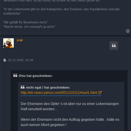
Verännern mutt sien, sä de Düvel, do streek he sien Steert gröön an.
"In der Lebenswelt gibt es drei Kategorien, das Essbare, das Kopulierbare und das
Gefährliche"
"Mir gefällt Ihr Benehmen nicht."
"Macht nichts. Ich verkauf's ja nicht."
yogi
B
15.12.2005, 20:36
e
i
t
r
Otto hat geschrieben:
a
g
nicht egal ! hat geschrieben:
http://de.news.yahoo.com/051215/12/4swt1.html
Der Ehemann des Opfer 's ist aber nur zu einer Lebenslangen
Haft verurteilt worden .
Wenn der Ehemann nicht den Auftrag gegeben hätte , hätte es
auch keinen Mord gegeben !