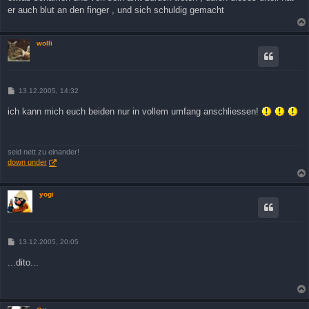
a
er auch blut an den finger , und sich schuldig gemacht
g
wolli
B
13.12.2005, 14:32
e
i
ich kann mich euch beiden nur in vollem umfang anschliessen!
t
r
a
g
seid nett zu einander!
down under
yogi
B
13.12.2005, 20:05
e
i
...dito...
t
r
a
g