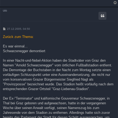
a
g
Ulli
B
27.12.2005, 04:50
e
i
Zurück zum Thema:
t
r
a
Es war einmal...
g
Schwarzenegger demontiert
In einer Nacht-und-Nebel-Aktion haben die Stadtväter von Graz den
Namen "Arnold Schwarzenegger" vom örtlichen Fußballstadion entfernt.
Die Demontage der Buchstaben in der Nacht zum Montag setzte einen
vorläufigen Schlusspunkt unter eine Auseinandersetzung, die nicht nur
vom konservativen Grazer Bürgermeister Siegfried Nagl als
"Provinzposse" bezeichnet wurde. Das Stadion heißt vorläufig nach dem
entsprechenden Grazer Ortsteil "Graz-Liebenau-Stadion".
Der Ex-"Terminator" und kalifornische Gouverneur Schwarzenegger, in
Thal bei Graz geboren und aufgewachsen, hatte in der vergangenen
Woche über seinen Anwalt verfügt, seinen Namenszug bis zum
Jahresende von dem Stadion zu entfernen. Allerdings hatte sich zuvor
bereits das Parlament der Stadt für diesen Schritt ausgesprochen, um