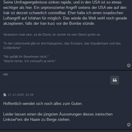
Seine Umfrageergebnisse sinken rapide, und in den USA ist so etwas
wichtiger als hier. Ein unprovozierter Angriff seitens der USA wie auf den
Irak ist derzeit schwerlich vorstellbar. Eher halte ich einen israelischen
Luftangriff auf Isfahan für möglich. Das würde die Welt wohl noch gerade
akzeptieren, falls der Iran kurz vor der Bombe stünde.
Verännern mutt sien, sä de Düvel, do streek he sien Steert gröön an.
"In der Lebenswelt gibt es drei Kategorien, das Essbare, das Kopulierbare und das
Gefährliche"
"Mir gefällt Ihr Benehmen nicht."
"Macht nichts. Ich verkauf's ja nicht."
Ulli
B
27.12.2005, 01:58
e
i
Hoffentlich wendet sich noch alles zum Guten.
t
r
a
Leider lassen einen die jüngsten Äusserungen dieses iranischen
g
Linkswi*ers die Haare zu Berge stehen.