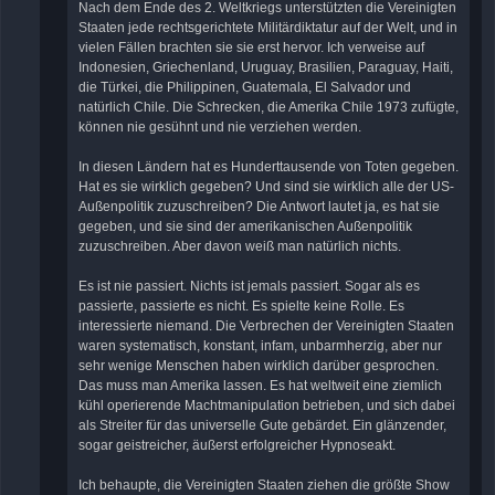
Nach dem Ende des 2. Weltkriegs unterstützten die Vereinigten
Staaten jede rechtsgerichtete Militärdiktatur auf der Welt, und in
vielen Fällen brachten sie sie erst hervor. Ich verweise auf
Indonesien, Griechenland, Uruguay, Brasilien, Paraguay, Haiti,
die Türkei, die Philippinen, Guatemala, El Salvador und
natürlich Chile. Die Schrecken, die Amerika Chile 1973 zufügte,
können nie gesühnt und nie verziehen werden.
In diesen Ländern hat es Hunderttausende von Toten gegeben.
Hat es sie wirklich gegeben? Und sind sie wirklich alle der US-
Außenpolitik zuzuschreiben? Die Antwort lautet ja, es hat sie
gegeben, und sie sind der amerikanischen Außenpolitik
zuzuschreiben. Aber davon weiß man natürlich nichts.
Es ist nie passiert. Nichts ist jemals passiert. Sogar als es
passierte, passierte es nicht. Es spielte keine Rolle. Es
interessierte niemand. Die Verbrechen der Vereinigten Staaten
waren systematisch, konstant, infam, unbarmherzig, aber nur
sehr wenige Menschen haben wirklich darüber gesprochen.
Das muss man Amerika lassen. Es hat weltweit eine ziemlich
kühl operierende Machtmanipulation betrieben, und sich dabei
als Streiter für das universelle Gute gebärdet. Ein glänzender,
sogar geistreicher, äußerst erfolgreicher Hypnoseakt.
Ich behaupte, die Vereinigten Staaten ziehen die größte Show