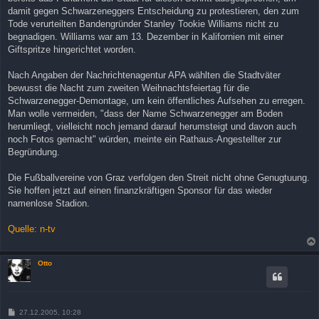
damit gegen Schwarzeneggers Entscheidung zu protestieren, den zum
Tode verurteilten Bandengründer Stanley Tookie Williams nicht zu
begnadigen. Williams war am 13. Dezember in Kalifornien mit einer
Giftspritze hingerichtet worden.
Nach Angaben der Nachrichtenagentur APA wählten die Stadtväter
bewusst die Nacht zum zweiten Weihnachtsfeiertag für die
Schwarzenegger-Demontage, um kein öffentliches Aufsehen zu erregen.
Man wolle vermeiden, "dass der Name Schwarzenegger am Boden
herumliegt, vielleicht noch jemand darauf herumsteigt und davon auch
noch Fotos gemacht" würden, meinte ein Rathaus-Angestellter zur
Begründung.
Die Fußballvereine von Graz verfolgen den Streit nicht ohne Genugtuung.
Sie hoffen jetzt auf einen finanzkräftigen Sponsor für das wieder
namenlose Stadion.
Quelle: n-tv
Otto
B
27.12.2005, 10:28