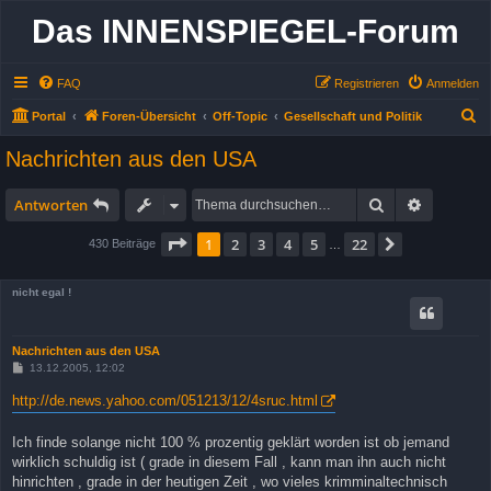
Das INNENSPIEGEL-Forum
FAQ
Registrieren
Anmelden
S
Portal
Foren-Übersicht
Off-Topic
Gesellschaft und Politik
u
Nachrichten aus den USA
c
h
Suche
Erweitert
Antworten
e
Seite
1
von
22
1
2
3
4
5
22
Nächste
430 Beiträge
…
nicht egal !
Nachrichten aus den USA
B
13.12.2005, 12:02
e
i
http://de.news.yahoo.com/051213/12/4sruc.html
t
r
a
Ich finde solange nicht 100 % prozentig geklärt worden ist ob jemand
g
wirklich schuldig ist ( grade in diesem Fall , kann man ihn auch nicht
hinrichten , grade in der heutigen Zeit , wo vieles krimminaltechnisch