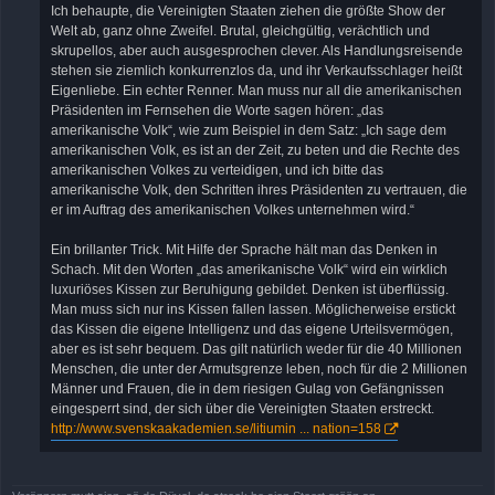
Ich behaupte, die Vereinigten Staaten ziehen die größte Show der
Welt ab, ganz ohne Zweifel. Brutal, gleichgültig, verächtlich und
skrupellos, aber auch ausgesprochen clever. Als Handlungsreisende
stehen sie ziemlich konkurrenzlos da, und ihr Verkaufsschlager heißt
Eigenliebe. Ein echter Renner. Man muss nur all die amerikanischen
Präsidenten im Fernsehen die Worte sagen hören: „das
amerikanische Volk“, wie zum Beispiel in dem Satz: „Ich sage dem
amerikanischen Volk, es ist an der Zeit, zu beten und die Rechte des
amerikanischen Volkes zu verteidigen, und ich bitte das
amerikanische Volk, den Schritten ihres Präsidenten zu vertrauen, die
er im Auftrag des amerikanischen Volkes unternehmen wird.“
Ein brillanter Trick. Mit Hilfe der Sprache hält man das Denken in
Schach. Mit den Worten „das amerikanische Volk“ wird ein wirklich
luxuriöses Kissen zur Beruhigung gebildet. Denken ist überflüssig.
Man muss sich nur ins Kissen fallen lassen. Möglicherweise erstickt
das Kissen die eigene Intelligenz und das eigene Urteilsvermögen,
aber es ist sehr bequem. Das gilt natürlich weder für die 40 Millionen
Menschen, die unter der Armutsgrenze leben, noch für die 2 Millionen
Männer und Frauen, die in dem riesigen Gulag von Gefängnissen
eingesperrt sind, der sich über die Vereinigten Staaten erstreckt.
http://www.svenskaakademien.se/litiumin ... nation=158