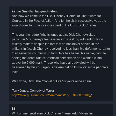
e
i
t
r
der Guardian hat geschrieben:
a
And now we come to the Dick Cheney "Goblet of Fire" Award for
g
Courage in the Face of Action. And for the sixth successive year, the
award goes to ... the vice-president of the US ... Dick Cheney!
This year the judge (who is, once again, Dick Cheney) cites in
particular Mr Cheney's fearlessness in speaking with authority on
military matters despite the fact that he has never served in the
military. In fact Mr Cheney received no less than five deferments rather
than serve his country in uniform. Nor has he lost his nerve, despite
seeing the death rate of American servicemen and women climb
above the 2,000 mark. Those who have already died will be
heartened by his courageous determination to risk yet more people's
lives.
Well done, Dick. The "Goblet of Fire" is yours once again.
Terry Jones: Comedy of Terror
http://www.guardian.co.uk/comment/story ... 94,00.html
Wir kommen jetzt zum Dick Cheney "Feuerkelch"-Preis für