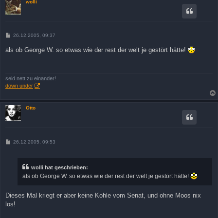
wolli
B
26.12.2005, 09:37
e
i
als ob George W. so etwas wie der rest der welt je gestört hätte!
t
r
a
g
seid nett zu einander!
down under
Otto
B
26.12.2005, 09:53
e
i
t
r
wolli hat geschrieben:
a
als ob George W. so etwas wie der rest der welt je gestört hätte!
g
Dieses Mal kriegt er aber keine Kohle vom Senat, und ohne Moos nix
los!