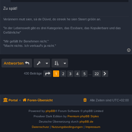
Zu spät!
Verännern mutt sien, sä de Düvel, do streek he sien Steert gröön an.
"In der Lebenswelt gibt es drei Kategorien, das Essbare, das Kopulierbare und das
Gefährliche"
"Mir gefällt Ihr Benehmen nicht."
"Macht nichts. Ich verkauf's ja nicht."
Antworten
Seite
1
von
22
1
2
3
4
5
22
Nächste
430 Beiträge
…
Portal
Foren-Übersicht
Alle Zeiten sind
UTC+02:00
Powered by
phpBB
® Forum Software © phpBB Limited
Prosilver Dark Edition by
Premium phpBB Styles
Deutsche Übersetzung durch
phpBB.de
Datenschutz
|
Nutzungsbedingungen
|
Impressum