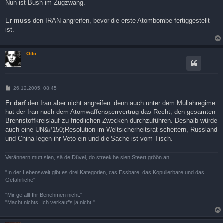
Nun ist Bush im Zugzwang.
Er
muss
den IRAN angreifen, bevor die erste Atombombe fertiggestellt
ist.
Otto
B
26.12.2005, 08:45
e
i
Er
darf
den Iran aber nicht angreifen, denn auch unter dem Mullahregime
t
hat der Iran nach dem Atomwaffensperrvertrag das Recht, den gesamten
r
a
Brennstoffkreislauf zu friedlichen Zwecken durchzuführen. Deshalb würde
g
auch eine UN&#150;Resolution im Weltsicherheitsrat scheitern, Russland
und China legen ihr Veto ein und die Sache ist vom Tisch.
Verännern mutt sien, sä de Düvel, do streek he sien Steert gröön an.
"In der Lebenswelt gibt es drei Kategorien, das Essbare, das Kopulierbare und das
Gefährliche"
"Mir gefällt Ihr Benehmen nicht."
"Macht nichts. Ich verkauf's ja nicht."