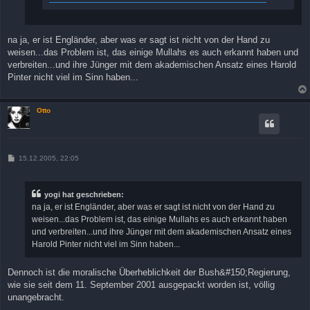
na ja, er ist Engländer, aber was er sagt ist nicht von der Hand zu
weisen...das Problem ist, das einige Mullahs es auch erkannt haben und
verbreiten...und ihre Jünger mit dem akademischen Ansatz eines Harold
Pinter nicht viel im Sinn haben...
Otto
B
15.12.2005, 22:05
e
i
t
r
yogi hat geschrieben:
a
na ja, er ist Engländer, aber was er sagt ist nicht von der Hand zu
g
weisen...das Problem ist, das einige Mullahs es auch erkannt haben
und verbreiten...und ihre Jünger mit dem akademischen Ansatz eines
Harold Pinter nicht viel im Sinn haben...
Dennoch ist die moralische Überheblichkeit der Bush&#150;Regierung,
wie sie seit dem 11. September 2001 ausgepackt worden ist, völlig
unangebracht.