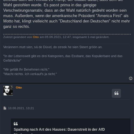
Wahl gestohlen wurde. Es passt prima in das gängige
Verschwörungsnarrativ, dass an der Wahl
natürlich
gedreht worden sein
muss. Außerdem, wenn der amerikanische Präsident "America First" als
Motto hat, klingt vielleicht auch "Deutschland den Deutschen" nicht mehr
ganz so rechts.
Zuletzt geändert von
Otto
am 05.06.2021, 12:47, insgesamt 1-mal geändert.
Verännern mutt sien, sä de Düvel, do streek he sien Steert gröön an.
"In der Lebenswelt gibt es drei Kategorien, das Essbare, das Kopulierbare und das
Gefährliche"
"Mir gefällt Ihr Benehmen nicht."
"Macht nichts. Ich verkauf's ja nicht."
Otto
B
10.06.2021, 13:21
e
i
t
r
a
Spaltung nach Art des Hauses: Dauerstreit in der AfD
g