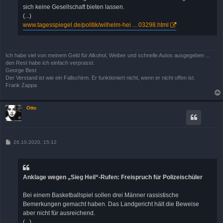
sich keine Gesellschaft bieten lassen.
(...)
www.tagesspiegel.de/politik/wilhelm-hei ... 03298.html
Ich habe viel von meinem Geld für Alkohol, Weiber und schnelle Autos ausgegeben ...
den Rest habe ich einfach verprasst.
George Best
Der Verstand ist wie ein Fallschirm. Er funktioniert nicht, wenn er nicht offen ist.
Frank Zappa
Otto
B
26.10.2020, 15:12
e
i
t
r
a
Anklage wegen „Sieg Heil“-Rufen: Freispruch für Polizeischüler
g
Bei einem Basketballspiel sollen drei Männer rassistische
Bemerkungen gemacht haben. Das Landgericht hält die Beweise
aber nicht für ausreichend.
(...)