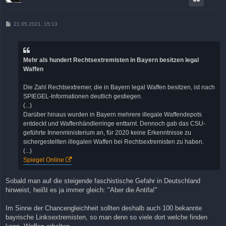
B
21.05.2021, 15:13
e
i
t
r
a
Mehr als hundert Rechtsextremisten in Bayern besitzen legal
g
Waffen
Die Zahl Rechtsextremer, die in Bayern legal Waffen besitzen, ist nach
SPIEGEL-Informationen deutlich gestiegen.
(...)
Darüber hinaus wurden in Bayern mehrere illegale Waffendepots
entdeckt und Waffenhändlerringe enttarnt. Dennoch gab das CSU-
geführte Innenministerium an, für 2020 keine Erkenntnisse zu
sichergestellten illegalen Waffen bei Rechtsextremisten zu haben.
(...)
Spiegel Online
Sobald man auf die steigende faschistische Gefahr in Deutschland
hinweist, heißt es ja immer gleich: "Aber die Antifa!"
Im Sinne der Chancengleichheit sollten deshalb auch 100 bekannte
bayrische Linksextremisten, so man denn so viele dort welche finden