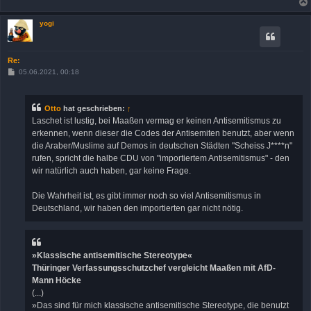
yogi
Re:
B
05.06.2021, 00:18
e
i
t
r
Otto
hat geschrieben:
↑
a
Laschet ist lustig, bei Maaßen vermag er keinen Antisemitismus zu
g
erkennen, wenn dieser die Codes der Antisemiten benutzt, aber wenn
die Araber/Muslime auf Demos in deutschen Städten "Scheiss J****n"
rufen, spricht die halbe CDU von "importiertem Antisemitismus" - den
wir natürlich auch haben, gar keine Frage.
Die Wahrheit ist, es gibt immer noch so viel Antisemitismus in
Deutschland, wir haben den importierten gar nicht nötig.
»Klassische antisemitische Stereotype«
Thüringer Verfassungsschutzchef vergleicht Maaßen mit AfD-
Mann Höcke
(...)
»Das sind für mich klassische antisemitische Stereotype, die benutzt