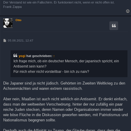
Der Verstand ist wie ein Fallschirm. Er funktioniert nicht, wenn er nicht offen ist.
Frank Zappa
Otto
B
05.06.2021, 12:47
e
i
t
r
yogi
hat geschrieben:
↑
a
Ich frage mich, ob ein deutscher Mensch, der japanisch spricht, ein
g
Antisemit sein kann?
Für mich eher nicht vorstellbar - bin ich zu naiv?
Die Japaner sind ja nicht jüdisch. Gehörten im Zweiten Weltkrieg zu den
Achsenmächten und waren extrem rassistisch.
Aber nein, Maaßen ist auch nicht wirklich ein Antisemit. Er denkt einfach,
dass man der
weltweiten Verschwörung
, hinter der nur zufällig ein paar
reiche Juden stecken, deren Namen oder Organisationen immer wieder
wie böse Flüche in die Diskussion geworfen werden, mit Patriotismus und
Nationalismus begegnen sollte.
Deshalb auch die Affinität zu Trump, der Glaube daran, dass dem die