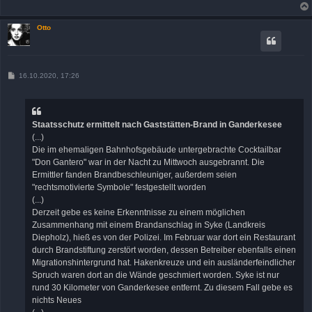
Otto
B
16.10.2020, 17:26
e
i
t
r
a
Staatsschutz ermittelt nach Gaststätten-Brand in Ganderkesee
g
(...)
Die im ehemaligen Bahnhofsgebäude untergebrachte Cocktailbar
"Don Gantero" war in der Nacht zu Mittwoch ausgebrannt. Die
Ermittler fanden Brandbeschleuniger, außerdem seien
"rechtsmotivierte Symbole" festgestellt worden
(...)
Derzeit gebe es keine Erkenntnisse zu einem möglichen
Zusammenhang mit einem Brandanschlag in Syke (Landkreis
Diepholz), hieß es von der Polizei. Im Februar war dort ein Restaurant
durch Brandstiftung zerstört worden, dessen Betreiber ebenfalls einen
Migrationshintergrund hat. Hakenkreuze und ein ausländerfeindlicher
Spruch waren dort an die Wände geschmiert worden. Syke ist nur
rund 30 Kilometer von Ganderkesee entfernt. Zu diesem Fall gebe es
nichts Neues