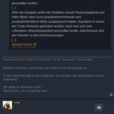
beschaffen wollten.
(...)
Über die Gruppen sollen die Soldaten sowohl Nazipropaganda wie
Hitler-Bilder aber auch gewaltverherrlichende und
ausländerfeindliche Witze ausgetauscht haben. Nachdem in einem
der Chats Hinweise gefunden wurden, dass man sich eine
»Skorpion«-Maschinenpistole beschaffen wollte, entschlossen sich
die Fahnder zu den Durchsuchungen.
(...)
Spiegel Online
Zuletzt geändert von
Otto
am 13.05.2021, 11:38, insgesamt 1-mal geändert.
Verännern mutt sien, sä de Düvel, do streek he sien Steert gröön an.
"In der Lebenswelt gibt es drei Kategorien, das Essbare, das Kopulierbare und das
Gefährliche"
"Mir gefällt Ihr Benehmen nicht."
"Macht nichts. Ich verkauf's ja nicht."
yogi