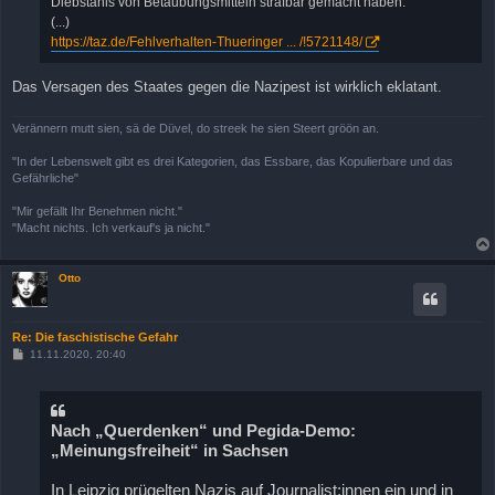
Diebstahls von Betäubungsmitteln strafbar gemacht haben.
(...)
https://taz.de/Fehlverhalten-Thueringer ... /!5721148/
Das Versagen des Staates gegen die Nazipest ist wirklich eklatant.
Verännern mutt sien, sä de Düvel, do streek he sien Steert gröön an.
"In der Lebenswelt gibt es drei Kategorien, das Essbare, das Kopulierbare und das
Gefährliche"
"Mir gefällt Ihr Benehmen nicht."
"Macht nichts. Ich verkauf's ja nicht."
Otto
Re: Die faschistische Gefahr
B
11.11.2020, 20:40
e
i
t
r
a
Nach „Querdenken“ und Pegida-Demo:
g
„Meinungsfreiheit“ in Sachsen
In Leipzig prügelten Nazis auf Journalist:innen ein und in