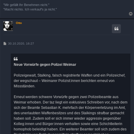
"Mir gefällt Ihr Benehmen nicht."
"Macht nichts. Ich verkauf's ja nicht."
Otto
B
30.10.2020, 16:27
e
i
t
r
a
Neue Vorwürfe gegen Polizei Weimar
g
Polizeigewalt, Stalking, falsch registrierte Waffen und ein Polizeichef,
der wegschaut – Weimarer Polizist:innen berichten erneut von
Missständen.
Erneut werden schwere Vorwürfe gegen zwei Polizeibeamte aus
Weimar erhoben. Der taz liegt ein exklusives Schreiben vor, nach dem
sich der Beamte Sebastian K. mehrfach der Körperverletzung im Amt,
des unerlaubten Waffenbesitzes und des Stalkings strafbar gemacht
haben soll. Zudem soll er sich immer wieder aggressiv gegenüber
Kolleg:innen und Bürger:innen verhalten sowie eine Schichtleiterin
homophob beleidigt haben. Ein weiterer Beamter soll sich zudem des