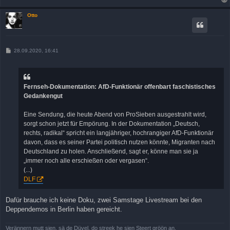
Otto
B
28.09.2020, 16:41
e
i
t
r
a
Fernseh-Dokumentation: AfD-Funktionär offenbart faschistisches
g
Gedankengut
Eine Sendung, die heute Abend von ProSieben ausgestrahlt wird,
sorgt schon jetzt für Empörung. In der Dokumentation „Deutsch,
rechts, radikal“ spricht ein langjähriger, hochrangiger AfD-Funktionär
davon, dass es seiner Partei politisch nutzen könnte, Migranten nach
Deutschland zu holen. Anschließend, sagt er, könne man sie ja
„immer noch alle erschießen oder vergasen“.
(...)
DLF
Dafür brauche ich keine Doku, zwei Samstage Livestream bei den
Deppendemos in Berlin haben gereicht.
Verännern mutt sien, sä de Düvel, do streek he sien Steert gröön an.