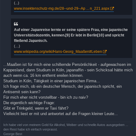
(...)
www.insektenschutz-mg.de/28--und-29--Ap ... n_221.aspx
Auf einer Japanreise lernte er seine spätere Frau, eine japanische
Universitätsdozentin, kennen.[9] Er lebt in Berlin[10] und spricht
fließend Japanisch.
(....)
www.wikipedia.org/wiki/Hans-Georg_Maaßen#Leben
...Maaßen ist für mich eine schillernde Persönlichkeit - aufgewachsen im
Kappesland, dann Studium in Köln, japanaffin - sein Schicksal hätte mich
auch wenn ca. 16 km entfernt ereilen können.
Studium in Köln, Tätigkeit in einer japanischen Firma...
Ich frage mich, ob ein deutscher Mensch, der japanisch spricht, ein
Antisemit sein kann?
Für mich eher nicht vorstellbar - bin ich zu naiv?
Die eigentlich wichtige Frage:
Gibt er Trinkgeld, wenn er Taxi fährt?
Vielleicht liest er mit und antwortet auf die Fragen kleiner Leute...
Ich habe viel von meinem Geld für Alkohol, Weiber und schnelle Autos ausgegeben ...
den Rest habe ich einfach verprasst.
George Best