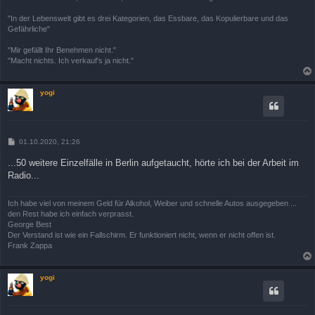
"In der Lebenswelt gibt es drei Kategorien, das Essbare, das Kopulierbare und das
Gefährliche"
"Mir gefällt Ihr Benehmen nicht."
"Macht nichts. Ich verkauf's ja nicht."
yogi
B
01.10.2020, 21:26
e
i
...50 weitere Einzelfälle in Berlin aufgetaucht, hörte ich bei der Arbeit im
t
Radio...
r
a
g
Ich habe viel von meinem Geld für Alkohol, Weiber und schnelle Autos ausgegeben ...
den Rest habe ich einfach verprasst.
George Best
Der Verstand ist wie ein Fallschirm. Er funktioniert nicht, wenn er nicht offen ist.
Frank Zappa
yogi