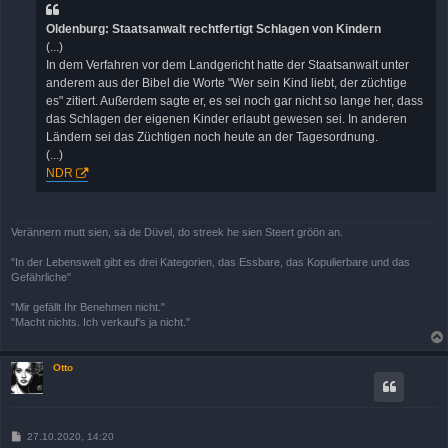
r
a
Oldenburg: Staatsanwalt rechtfertigt Schlagen von Kindern
g
(...)
In dem Verfahren vor dem Landgericht hatte der Staatsanwalt unter
anderem aus der Bibel die Worte "Wer sein Kind liebt, der züchtige
es" zitiert. Außerdem sagte er, es sei noch gar nicht so lange her, dass
das Schlagen der eigenen Kinder erlaubt gewesen sei. In anderen
Ländern sei das Züchtigen noch heute an der Tagesordnung.
(...)
NDR
Verännern mutt sien, sä de Düvel, do streek he sien Steert gröön an.
"In der Lebenswelt gibt es drei Kategorien, das Essbare, das Kopulierbare und das
Gefährliche"
"Mir gefällt Ihr Benehmen nicht."
"Macht nichts. Ich verkauf's ja nicht."
Otto
B
27.10.2020, 14:20
e