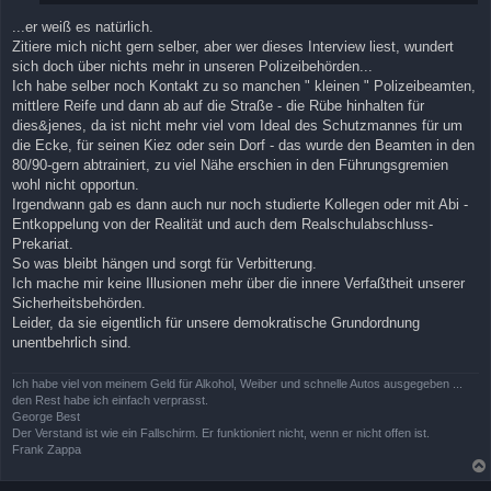
...er weiß es natürlich.
Zitiere mich nicht gern selber, aber wer dieses Interview liest, wundert
sich doch über nichts mehr in unseren Polizeibehörden...
Ich habe selber noch Kontakt zu so manchen " kleinen " Polizeibeamten,
mittlere Reife und dann ab auf die Straße - die Rübe hinhalten für
dies&jenes, da ist nicht mehr viel vom Ideal des Schutzmannes für um
die Ecke, für seinen Kiez oder sein Dorf - das wurde den Beamten in den
80/90-gern abtrainiert, zu viel Nähe erschien in den Führungsgremien
wohl nicht opportun.
Irgendwann gab es dann auch nur noch studierte Kollegen oder mit Abi -
Entkoppelung von der Realität und auch dem Realschulabschluss-
Prekariat.
So was bleibt hängen und sorgt für Verbitterung.
Ich mache mir keine Illusionen mehr über die innere Verfaßtheit unserer
Sicherheitsbehörden.
Leider, da sie eigentlich für unsere demokratische Grundordnung
unentbehrlich sind.
Ich habe viel von meinem Geld für Alkohol, Weiber und schnelle Autos ausgegeben ...
den Rest habe ich einfach verprasst.
George Best
Der Verstand ist wie ein Fallschirm. Er funktioniert nicht, wenn er nicht offen ist.
Frank Zappa