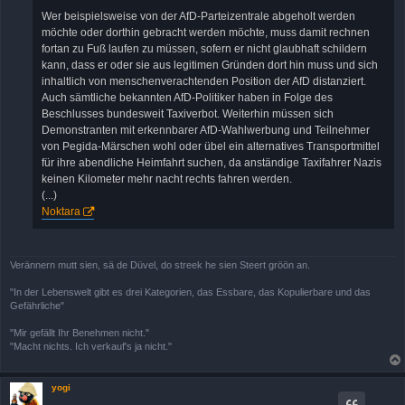
Wer beispielsweise von der AfD-Parteizentrale abgeholt werden
möchte oder dorthin gebracht werden möchte, muss damit rechnen
fortan zu Fuß laufen zu müssen, sofern er nicht glaubhaft schildern
kann, dass er oder sie aus legitimen Gründen dort hin muss und sich
inhaltlich von menschenverachtenden Position der AfD distanziert.
Auch sämtliche bekannten AfD-Politiker haben in Folge des
Beschlusses bundesweit Taxiverbot. Weiterhin müssen sich
Demonstranten mit erkennbarer AfD-Wahlwerbung und Teilnehmer
von Pegida-Märschen wohl oder übel ein alternatives Transportmittel
für ihre abendliche Heimfahrt suchen, da anständige Taxifahrer Nazis
keinen Kilometer mehr nacht rechts fahren werden.
(...)
Noktara
Verännern mutt sien, sä de Düvel, do streek he sien Steert gröön an.
"In der Lebenswelt gibt es drei Kategorien, das Essbare, das Kopulierbare und das
Gefährliche"
"Mir gefällt Ihr Benehmen nicht."
"Macht nichts. Ich verkauf's ja nicht."
yogi