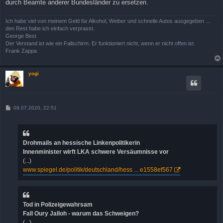
durch Beamte anderer Bundesländer zu ersetzen.
Ich habe viel von meinem Geld für Alkohol, Weiber und schnelle Autos ausgegeben ...
den Rest habe ich einfach verprasst.
George Best
Der Verstand ist wie ein Fallschirm. Er funktioniert nicht, wenn er nicht offen ist.
Frank Zappa
yogi
B
09.07.2020, 22:51
e
i
t
r
a
Drohmails an hessische Linkenpolitikerin
g
Innenminister wirft LKA schwere Versäumnisse vor
(...)
www.spiegel.de/politik/deutschland/hess ... e1558ef567
Tod in Polizeigewahrsam
Fall Oury Jalloh - warum das Schweigen?
(...)