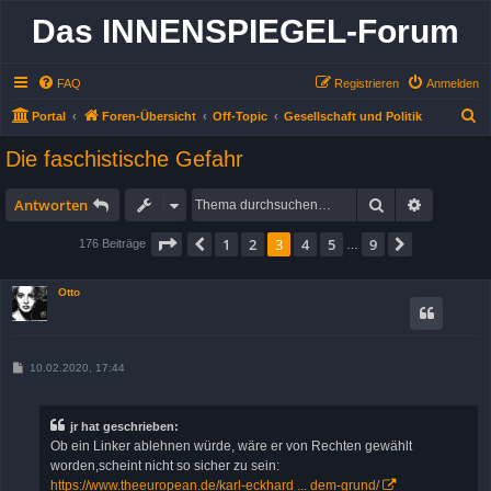
Das INNENSPIEGEL-Forum
FAQ
Registrieren
Anmelden
S
Portal
Foren-Übersicht
Off-Topic
Gesellschaft und Politik
u
Die faschistische Gefahr
c
h
Suche
Erweitert
Antworten
e
Seite
3
von
9
1
2
3
4
5
9
Vorherige
Nächste
176 Beiträge
…
Otto
B
10.02.2020, 17:44
e
i
t
r
jr hat geschrieben:
a
Ob ein Linker ablehnen würde, wäre er von Rechten gewählt
g
worden,scheint nicht so sicher zu sein:
https://www.theeuropean.de/karl-eckhard ... dem-grund/