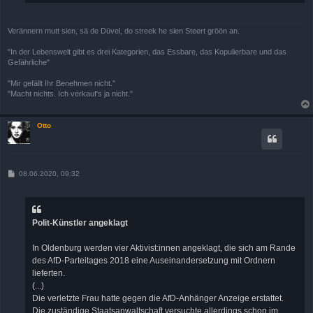
Verännern mutt sien, sä de Düvel, do streek he sien Steert gröön an.
"In der Lebenswelt gibt es drei Kategorien, das Essbare, das Kopulierbare und das
Gefährliche"
"Mir gefällt Ihr Benehmen nicht."
"Macht nichts. Ich verkauf's ja nicht."
Otto
B
08.06.2020, 09:32
e
i
t
r
a
Polit-Künstler angeklagt
g
In Oldenburg werden vier Aktivist:innen angeklagt, die sich am Rande
des AfD-Parteitages 2018 eine Auseinandersetzung mit Ordnern
lieferten.
(...)
Die verletzte Frau hatte gegen die AfD-Anhänger Anzeige erstattet.
Die zuständige Staatsanwaltschaft versuchte allerdings schon im