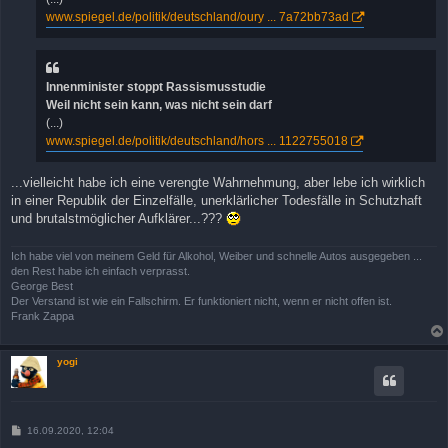
www.spiegel.de/politik/deutschland/oury ... 7a72bb73ad
Innenminister stoppt Rassismusstudie
Weil nicht sein kann, was nicht sein darf
(...)
www.spiegel.de/politik/deutschland/hors ... 1122755018
...vielleicht habe ich eine verengte Wahrnehmung, aber lebe ich wirklich
in einer Republik der Einzelfälle, unerklärlicher Todesfälle in Schutzhaft
und brutalstmöglicher Aufklärer...???
Ich habe viel von meinem Geld für Alkohol, Weiber und schnelle Autos ausgegeben ...
den Rest habe ich einfach verprasst.
George Best
Der Verstand ist wie ein Fallschirm. Er funktioniert nicht, wenn er nicht offen ist.
Frank Zappa
yogi
B
16.09.2020, 12:04
e