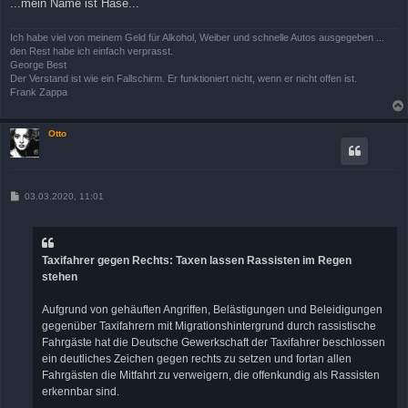
...mein Name ist Hase...
Ich habe viel von meinem Geld für Alkohol, Weiber und schnelle Autos ausgegeben ...
den Rest habe ich einfach verprasst.
George Best
Der Verstand ist wie ein Fallschirm. Er funktioniert nicht, wenn er nicht offen ist.
Frank Zappa
Otto
B
03.03.2020, 11:01
e
i
t
r
a
Taxifahrer gegen Rechts: Taxen lassen Rassisten im Regen
g
stehen
Aufgrund von gehäuften Angriffen, Belästigungen und Beleidigungen
gegenüber Taxifahrern mit Migrationshintergrund durch rassistische
Fahrgäste hat die Deutsche Gewerkschaft der Taxifahrer beschlossen
ein deutliches Zeichen gegen rechts zu setzen und fortan allen
Fahrgästen die Mitfahrt zu verweigern, die offenkundig als Rassisten
erkennbar sind.