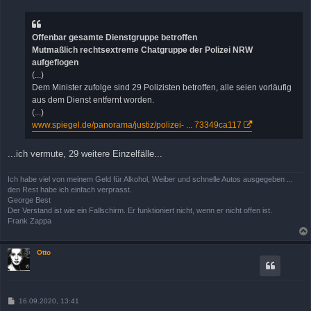
i
t
r
a
Offenbar gesamte Dienstgruppe betroffen
g
Mutmaßlich rechtsextreme Chatgruppe der Polizei NRW
aufgeflogen
(...)
Dem Minister zufolge sind 29 Polizisten betroffen, alle seien vorläufig
aus dem Dienst entfernt worden.
(...)
www.spiegel.de/panorama/justiz/polizei- ... 73349ca117
...ich vermute, 29 weitere Einzelfälle...
Ich habe viel von meinem Geld für Alkohol, Weiber und schnelle Autos ausgegeben ...
den Rest habe ich einfach verprasst.
George Best
Der Verstand ist wie ein Fallschirm. Er funktioniert nicht, wenn er nicht offen ist.
Frank Zappa
Otto
B
16.09.2020, 13:41
e