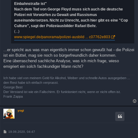
Einbahnstraße ist"
Nach dem Tod von George Floyd muss sich auch die deutsche
Polizei mit Vorwürfen zu Gewalt und Rassismus
auseinandersetzen. Nicht zu Unrecht, auch hier gibt es eine "Cop
Culture", sagt der Polizeiausbilder Rafael Behr.
(...)
www.spiegel.de/panorama/polizei-ausbild ... c07762e803
...er spricht aus was man eigentlich immer schon gewußt hat - die Polizei
ist ein Büttel, mag sie noch so bürgerfreundlich daher kommen.
Eine überraschend sachliche Analyse, was ich mich frage, wieso
emigriert ein solch fachkundiger Mann nicht?
Ich habe viel von meinem Geld für Alkohol, Weiber und schnelle Autos ausgegeben ...
den Rest habe ich einfach verprasst.
George Best
Der Verstand ist wie ein Fallschirm. Er funktioniert nicht, wenn er nicht offen ist.
Frank Zappa
yogi
B
19.06.2020, 04:47
e