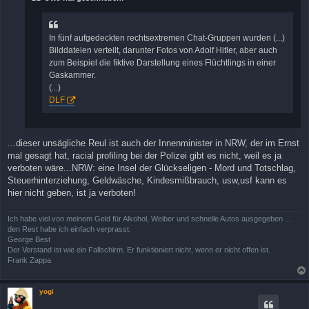
a
g
In fünf aufgedeckten rechtsextremen Chat-Gruppen wurden (...)
Bilddateien verteilt, darunter Fotos von Adolf Hitler, aber auch
zum Beispiel die fiktive Darstellung eines Flüchtlings in einer
Gaskammer.
(...)
DLF
...dieser unsägliche Reul ist auch der Innenminister in NRW, der im Ernst
mal gesagt hat, racial profiling bei der Polizei gibt es nicht, weil es ja
verboten wäre...NRW: eine Insel der Glückseligen - Mord und Totschlag,
Steuerhinterziehung, Geldwäsche, Kindesmißbrauch, usw,usf kann es
hier nicht geben, ist ja verboten!
Ich habe viel von meinem Geld für Alkohol, Weiber und schnelle Autos ausgegeben ...
den Rest habe ich einfach verprasst.
George Best
Der Verstand ist wie ein Fallschirm. Er funktioniert nicht, wenn er nicht offen ist.
Frank Zappa
yogi