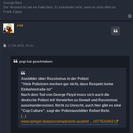
George Best
Der Verstand ist wie ein Fallschirm. Er funktioniert nicht, wenn er nicht offen ist.
Frank Zappa
yogi
B
17.09.2020, 01:41
e
i
t
r
yogi hat geschrieben:
a
g
Ausbilder über Rassismus in der Polizei
"Viele Polizisten merken gar nicht, dass Respekt keine
Einbahnstraße ist"
Nach dem Tod von George Floyd muss sich auch die
deutsche Polizei mit Vorwürfen zu Gewalt und Rassismus
auseinandersetzen. Nicht zu Unrecht, auch hier gibt es eine
"Cop Culture", sagt der Polizeiausbilder Rafael Behr.
(...)
www.spiegel.de/panorama/polizei-ausbild ... c07762e803