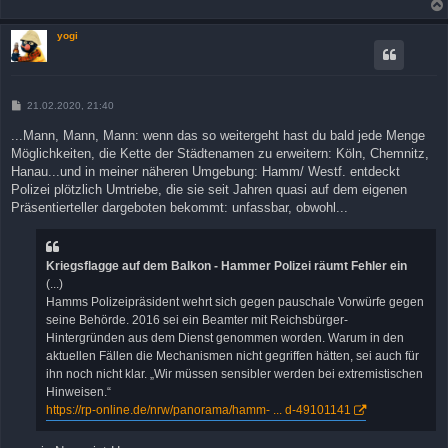
yogi
B
21.02.2020, 21:40
e
i
...Mann, Mann, Mann: wenn das so weitergeht hast du bald jede Menge
t
Möglichkeiten, die Kette der Städtenamen zu erweitern: Köln, Chemnitz,
r
a
Hanau...und in meiner näheren Umgebung: Hamm/ Westf. entdeckt
g
Polizei plötzlich Umtriebe, die sie seit Jahren quasi auf dem eigenen
Präsentierteller dargeboten bekommt: unfassbar, obwohl...
Kriegsflagge auf dem Balkon - Hammer Polizei räumt Fehler ein
(...)
Hamms Polizeipräsident wehrt sich gegen pauschale Vorwürfe gegen
seine Behörde. 2016 sei ein Beamter mit Reichsbürger-
Hintergründen aus dem Dienst genommen worden. Warum in den
aktuellen Fällen die Mechanismen nicht gegriffen hätten, sei auch für
ihn noch nicht klar. „Wir müssen sensibler werden bei extremistischen
Hinweisen.“
https://rp-online.de/nrw/panorama/hamm- ... d-49101141