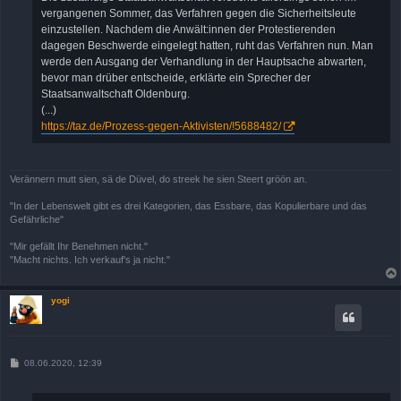
vergangenen Sommer, das Verfahren gegen die Sicherheitsleute
einzustellen. Nachdem die Anwält:innen der Protestierenden
dagegen Beschwerde eingelegt hatten, ruht das Verfahren nun. Man
werde den Ausgang der Verhandlung in der Hauptsache abwarten,
bevor man drüber entscheide, erklärte ein Sprecher der
Staatsanwaltschaft Oldenburg.
(...)
https://taz.de/Prozess-gegen-Aktivisten/!5688482/
Verännern mutt sien, sä de Düvel, do streek he sien Steert gröön an.
"In der Lebenswelt gibt es drei Kategorien, das Essbare, das Kopulierbare und das
Gefährliche"
"Mir gefällt Ihr Benehmen nicht."
"Macht nichts. Ich verkauf's ja nicht."
yogi
B
08.06.2020, 12:39
e
i
t