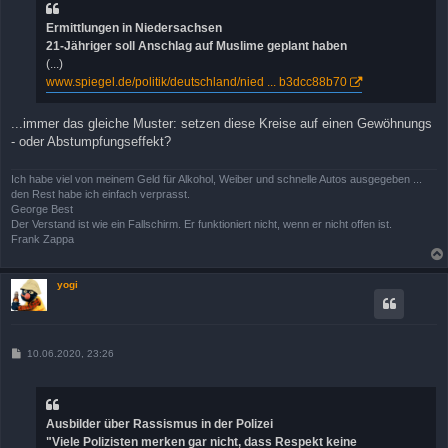
r
a
Ermittlungen in Niedersachsen
g
21-Jähriger soll Anschlag auf Muslime geplant haben
(...)
www.spiegel.de/politik/deutschland/nied ... b3dcc88b70
...immer das gleiche Muster: setzen diese Kreise auf einen Gewöhnungs
- oder Abstumpfungseffekt?
Ich habe viel von meinem Geld für Alkohol, Weiber und schnelle Autos ausgegeben ...
den Rest habe ich einfach verprasst.
George Best
Der Verstand ist wie ein Fallschirm. Er funktioniert nicht, wenn er nicht offen ist.
Frank Zappa
yogi
B
10.06.2020, 23:26
e
i
t
r
a
Ausbilder über Rassismus in der Polizei
g
"Viele Polizisten merken gar nicht, dass Respekt keine