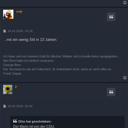
yogi
B
10.02.2020, 20:18
e
i
...mit ein wenig Stil in 13 Jahren.
t
r
a
g
Ich habe viel von meinem Geld für Alkohol, Weiber und schnelle Autos ausgegeben ...
den Rest habe ich einfach verprasst.
George Best
Der Verstand ist wie ein Fallschirm. Er funktioniert nicht, wenn er nicht offen ist.
Frank Zappa
jr
B
10.02.2020, 20:44
e
i
t
r
Otto hat geschrieben:
a
Der Mann ist von der CDU.
g