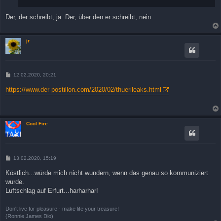
Der, der schreibt, ja. Der, über den er schreibt, nein.
jr
B
12.02.2020, 20:21
e
i
https://www.der-postillon.com/2020/02/thuerileaks.html
t
r
a
g
Cool Fire
B
13.02.2020, 15:19
e
i
Köstlich...würde mich nicht wundern, wenn das genau so kommuniziert
t
wurde.
r
a
Luftschlag auf Erfurt...harharhar!
g
Don't live for pleasure - make life your treasure!
(Ronnie James Dio)