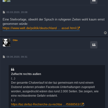
B
03.03.2020, 20:08
e
i
Eine Steilvorlage, obwohl der Spruch in ruhigeren Zeiten wohl kaum ernst
t
genommen würde:
r
a
https://www.welt.de/politik/deutschland ... assel.html
g
Otto
B
08.06.2020, 09:31
e
i
t
r
a
Zuflucht rechts außen
g
(...)
Der gesamte Chatverlauf ist der taz gemeinsam mit rund einem
Dutzend anderen privaten Facebook-Unterhaltungen zugespielt
worden, ausgedruckt wären das rund 2.000 Seiten. Sie zeigen, wie
eine rechtsextreme Gefahr entsteht.
(...)
https://taz.de/taz-Recherche-zu-rechtse ... /!5688563/
]