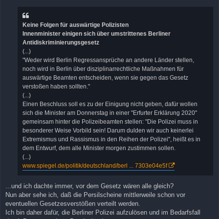
i
t
r
a
Keine Folgen für auswärtige Polizisten
g
Innenminister einigen sich über umstrittenes Berliner
Antidiskriminierungsgesetz
(...)
"Weder wird Berlin Regressansprüche an andere Länder stellen,
noch wird in Berlin über disziplinarrechtliche Maßnahmen für
auswärtige Beamten entscheiden, wenn sie gegen das Gesetz
verstoßen haben sollten."
(...)
Einen Beschluss soll es zu der Einigung nicht geben, dafür wollen
sich die Minister am Donnerstag in einer "Erfurter Erklärung 2020"
gemeinsam hinter die Polizeibeamten stellen: "Die Polizei muss in
besonderer Weise Vorbild sein! Darum dulden wir auch keinerlei
Extremismus und Rassismus in den Reihen der Polizei", heißt es in
dem Entwurf, dem alle Minister morgen zustimmen sollen.
(...)
www.spiegel.de/politik/deutschland/berl ... 7303e04e5f
...und ich dachte immer, vor dem Gesetz wären alle gleich?
Nun aber sehe ich, daß die Persilscheine mittlerweile schon vor
eventuellen Gesetzesverstößen verteilt werden.
Ich bin daher dafür, die Berliner Polizei aufzulösen und im Bedarfsfall