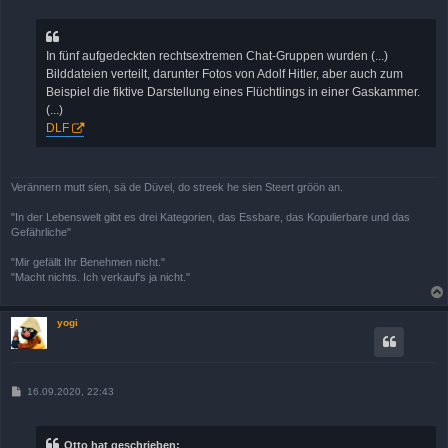
i
t
r
a
In fünf aufgedeckten rechtsextremen Chat-Gruppen wurden (...)
g
Bilddateien verteilt, darunter Fotos von Adolf Hitler, aber auch zum
Beispiel die fiktive Darstellung eines Flüchtlings in einer Gaskammer.
(...)
DLF
Verännern mutt sien, sä de Düvel, do streek he sien Steert gröön an.
"In der Lebenswelt gibt es drei Kategorien, das Essbare, das Kopulierbare und das
Gefährliche"
"Mir gefällt Ihr Benehmen nicht."
"Macht nichts. Ich verkauf's ja nicht."
yogi
B
16.09.2020, 22:43
e
i
t
r
Otto hat geschrieben: