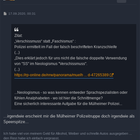
B
17.09.2020, 00:31
e
i
t
r
a
Zitat:
g
„Verschissmuss“ statt „Faschismus“ :
Polizei ermittelt im Fall der falsch beschrifteten Kranzschleife
(...)
„Dies erklärt jedoch für uns nicht die falsche doppelte Verwendung
von "SS" im Neologismus "Verschissmuss".
(...)
https://rp-online.de/nrw/panorama/muelh ... d-47265389
...Neologismus - so was kennen entweder Sprachspezialisten oder
fühlen Analphabeten - wo ist hier die Schnittmenge?
Eine sicherlich interessante Aufgabe für die Mülheimer Polizei...
...irgendwie erscheint mir die Mülheimer Polizeitruppe doch irgendwie als
Speerspitze...
Ich habe viel von meinem Geld für Alkohol, Weiber und schnelle Autos ausgegeben ...
den Rest habe ich einfach verprasst.