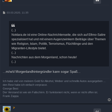
B
03.03.2020, 11:35
e
i
t
r
a
(...)
g
Noktara.de ist eine Online-Nachrichtenseite, die sich auf Ethno-Satire
spezialisiert hat und mit einem Augenzwinkern Beiträge über Themen
wie Religion, Islam, Politik, Terrorismus, Flüchtlinge und den
Migranten-Lifestyle bietet.
(...)
Nachrichten aus dem Morgenland, schon heute!
(...)
...m/w/d Morgenlandhintergründler kann sogar Spaß...
Ich habe viel von meinem Geld für Alkohol, Weiber und schnelle Autos ausgegeben ...
den Rest habe ich einfach verprasst.
George Best
Der Verstand ist wie ein Fallschirm. Er funktioniert nicht, wenn er nicht offen ist.
Frank Zappa
jr