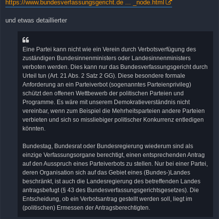
https://www.bundesverfassungsgericht.de ... _node.html
und etwas detaillierter
Eine Partei kann nicht wie ein Verein durch Verbotsverfügung des
zuständigen Bundesinnenministers oder Landesinnenministers
verboten werden. Dies kann nur das Bundesverfassungsgericht durch
Urteil tun (Art. 21 Abs. 2 Satz 2 GG). Diese besondere formale
Anforderung an ein Parteiverbot (sogenanntes Parteienprivileg)
schützt den offenen Wettbewerb der politischen Parteien und
Programme. Es wäre mit unserem Demokratieverständnis nicht
vereinbar, wenn zum Beispiel die Mehrheitsparteien andere Parteien
verbieten und sich so missliebiger politischer Konkurrenz entledigen
könnten.
Bundestag, Bundesrat oder Bundesregierung wiederum sind als
einzige Verfassungsorgane berechtigt, einen entsprechenden Antrag
auf den Ausspruch eines Parteiverbots zu stellen. Nur bei einer Partei,
deren Organisation sich auf das Gebiet eines (Bundes-)Landes
beschränkt, ist auch die Landesregierung des betreffenden Landes
antragsbefugt (§ 43 des Bundesverfassungsgerichtsgesetzes). Die
Entscheidung, ob ein Verbotsantrag gestellt werden soll, liegt im
(politischen) Ermessen der Antragsberechtigten.