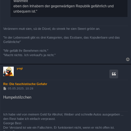
Wahrheit
eben den Inhabern der gegenwärtigen Republik gefährlich und
unbequem ist."
Verännern mutt sien, sä de Düvel, do streek he sien Steert gröön an.
"In der Lebenswelt gibt es drei Kategorien, das Essbare, das Kopulierbare und das
Gefährliche"
"Mir gefällt Ihr Benehmen nicht."
"Macht nichts. Ich verkauf's ja nicht."
yogi
Re: Die faschistische Gefahr
B
05.05.2025, 10:28
e
i
Humpelstilzchen
t
r
a
g
Ich habe viel von meinem Geld für Alkohol, Weiber und schnelle Autos ausgegeben ...
den Rest habe ich einfach verprasst.
George Best
Der Verstand ist wie ein Fallschirm. Er funktioniert nicht, wenn er nicht offen ist.