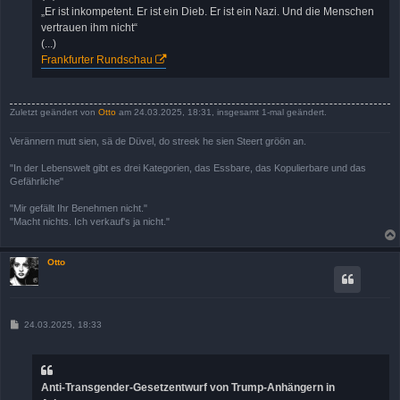
„Er ist inkompetent. Er ist ein Dieb. Er ist ein Nazi. Und die Menschen
vertrauen ihm nicht“
(...)
Frankfurter Rundschau
Zuletzt geändert von
Otto
am 24.03.2025, 18:31, insgesamt 1-mal geändert.
Verännern mutt sien, sä de Düvel, do streek he sien Steert gröön an.
"In der Lebenswelt gibt es drei Kategorien, das Essbare, das Kopulierbare und das
Gefährliche"
"Mir gefällt Ihr Benehmen nicht."
"Macht nichts. Ich verkauf's ja nicht."
Otto
B
24.03.2025, 18:33
e
i
t
r
a
Anti-Transgender-Gesetzentwurf von Trump-Anhängern in
g