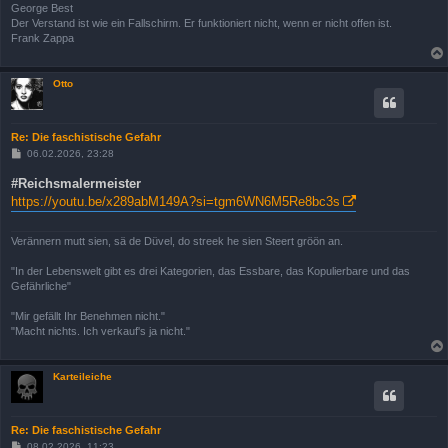
George Best
Der Verstand ist wie ein Fallschirm. Er funktioniert nicht, wenn er nicht offen ist.
Frank Zappa
Otto
Re: Die faschistische Gefahr
B
06.02.2026, 23:28
e
i
#Reichsmalermeister
t
https://youtu.be/x289abM149A?si=tgm6WN6M5Re8bc3s
r
a
g
Verännern mutt sien, sä de Düvel, do streek he sien Steert gröön an.
"In der Lebenswelt gibt es drei Kategorien, das Essbare, das Kopulierbare und das
Gefährliche"
"Mir gefällt Ihr Benehmen nicht."
"Macht nichts. Ich verkauf's ja nicht."
Karteileiche
Re: Die faschistische Gefahr
B
08.02.2026, 11:23