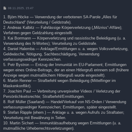
B
08.11.2025, 15:47
e
i
1. Björn Höcke — Verwendung der verbotenen SA-Parole „Alles für
t
Deutschland“ (Verurteilung / Geldstrafe).
r
a
2. Andreas Kalbitz — Fahrlässige Körperverletzung („Milzriss“-Affäre);
g
Verfahren gegen Geldzahlung eingestellt.
3. Kai Borrmann — Körperverletzung und rassistische Beleidigung (u. a.
Verwendung des N-Wortes); Verurteilung zu Geldstrafe.
4. Daniel Halemba — Anklage/Ermittlungen u. a. wegen Volksverhetzung,
Geldwäsche, Nötigung, Sachbeschädigung, Verwendung
verfassungswidriger Kennzeichen.
5. Petr Bystron — Entzug der Immunität im EU-Parlament; Ermittlungen
wegen eines Online-Beitrags, der an einen Hitlergruß erinnern soll (frühere
Anzeige wegen mutmaßlichem Hitlergruß wurde eingestellt).
6. Martin Renner — Strafbefehl wegen Beleidigung (Mittelfinger im
Maskenkonflikt).
7. Joachim Paul — Verbreitung unverpixelter Videos / Verletzung der
Persönlichkeitsrechte; Strafbefehl/Ermittlungen.
8. Rolf Müller (Saarland) — Handel/Verkauf von NS-Orden / Verwendung
verfassungswidriger Kennzeichen; Ermittlungen, später eingestellt.
9. Stefan Räpple (ehem.) — Anklage u. a. wegen Aufrufs zu Straftaten;
Verurteilung mit Bewährung in Teilen.
10. Martin Sichert — Immunitätsaufhebung wegen Ermittlungen (u. a.
mutmaßliche Urheberrechtsverletzungen).