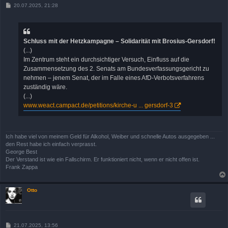
B
20.07.2025, 21:28
e
i
t
r
a
Schluss mit der Hetzkampagne – Solidarität mit Brosius-Gersdorf!
g
(...)
Im Zentrum steht ein durchsichtiger Versuch, Einfluss auf die
Zusammensetzung des 2. Senats am Bundesverfassungsgericht zu
nehmen – jenem Senat, der im Falle eines AfD-Verbotsverfahrens
zuständig wäre.
(...)
www.weact.campact.de/petitions/kirche-u ... gersdorf-3
Ich habe viel von meinem Geld für Alkohol, Weiber und schnelle Autos ausgegeben ...
den Rest habe ich einfach verprasst.
George Best
Der Verstand ist wie ein Fallschirm. Er funktioniert nicht, wenn er nicht offen ist.
Frank Zappa
Otto
B
21.07.2025, 13:56