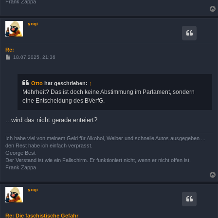
Frank Zappa
yogi
Re:
B
18.07.2025, 21:36
e
i
t
r
Otto
hat geschrieben:
↑
a
Mehrheit? Das ist doch keine Abstimmung im Parlament, sondern
g
eine Entscheidung des BVerfG.
...wird das nicht gerade enteiert?
Ich habe viel von meinem Geld für Alkohol, Weiber und schnelle Autos ausgegeben ...
den Rest habe ich einfach verprasst.
George Best
Der Verstand ist wie ein Fallschirm. Er funktioniert nicht, wenn er nicht offen ist.
Frank Zappa
yogi
Re: Die faschistische Gefahr