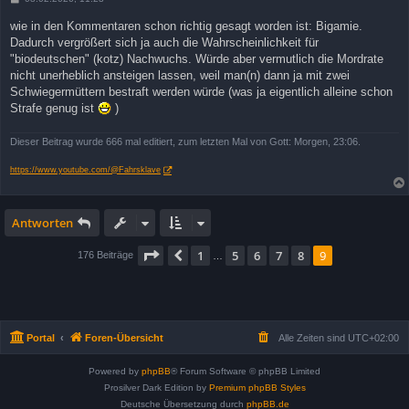
e
i
wie in den Kommentaren schon richtig gesagt worden ist: Bigamie.
t
Dadurch vergrößert sich ja auch die Wahrscheinlichkeit für
r
a
"biodeutschen" (kotz) Nachwuchs. Würde aber vermutlich die Mordrate
g
nicht unerheblich ansteigen lassen, weil man(n) dann ja mit zwei
Schwiegermüttern bestraft werden würde (was ja eigentlich alleine schon
Strafe genug ist
)
Dieser Beitrag wurde 666 mal editiert, zum letzten Mal von Gott: Morgen, 23:06.
https://www.youtube.com/@Fahrsklave
Antworten
Seite
9
von
9
1
5
6
7
8
9
Vorherige
176 Beiträge
…
Portal
Foren-Übersicht
Alle Zeiten sind
UTC+02:00
Powered by
phpBB
® Forum Software © phpBB Limited
Prosilver Dark Edition by
Premium phpBB Styles
Deutsche Übersetzung durch
phpBB.de