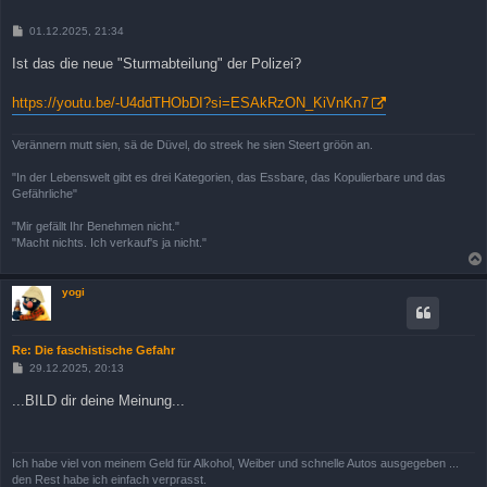
B
01.12.2025, 21:34
e
i
Ist das die neue "Sturmabteilung" der Polizei?
t
r
a
https://youtu.be/-U4ddTHObDI?si=ESAkRzON_KiVnKn7
g
Verännern mutt sien, sä de Düvel, do streek he sien Steert gröön an.
"In der Lebenswelt gibt es drei Kategorien, das Essbare, das Kopulierbare und das
Gefährliche"
"Mir gefällt Ihr Benehmen nicht."
"Macht nichts. Ich verkauf's ja nicht."
yogi
Re: Die faschistische Gefahr
B
29.12.2025, 20:13
e
i
...BILD dir deine Meinung...
t
r
a
g
Ich habe viel von meinem Geld für Alkohol, Weiber und schnelle Autos ausgegeben ...
den Rest habe ich einfach verprasst.