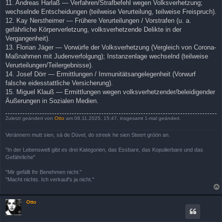
11. Andreas Harlaß — Verfahren/Strafbefehl wegen Volksverhetzung;
wechselnde Entscheidungen (teilweise Verurteilung, teilweise Freispruch).
12. Kay Nerstheimer — Frühere Verurteilungen / Vorstrafen (u. a.
gefährliche Körperverletzung, volksverhetzende Delikte in der
Vergangenheit).
13. Florian Jäger — Vorwürfe der Volksverhetzung (Vergleich von Corona-
Maßnahmen mit Judenverfolgung); Instanzenlage wechselnd (teilweise
Verurteilungen/Teilergebnisse).
14. Josef Dörr — Ermittlungen / Immunitätsangelegenheit (Vorwurf
falsche eidesstattliche Versicherung).
15. Miguel Klauß — Ermittlungen wegen volksverhetzender/beleidigender
Äußerungen in Sozialen Medien.
Zuletzt geändert von
Otto
am 08.11.2025, 15:47, insgesamt 1-mal geändert.
Verännern mutt sien, sä de Düvel, do streek he sien Steert gröön an.
"In der Lebenswelt gibt es drei Kategorien, das Essbare, das Kopulierbare und das
Gefährliche"
"Mir gefällt Ihr Benehmen nicht."
"Macht nichts. Ich verkauf's ja nicht."
Otto