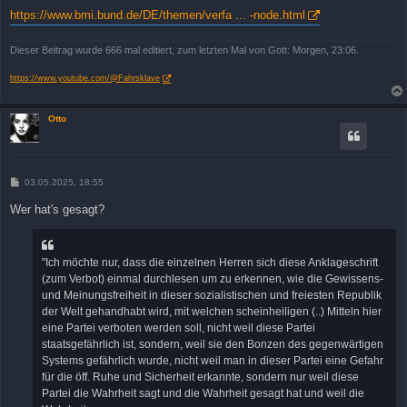
https://www.bmi.bund.de/DE/themen/verfa ... -node.html
Dieser Beitrag wurde 666 mal editiert, zum letzten Mal von Gott: Morgen, 23:06.
https://www.youtube.com/@Fahrsklave
Otto
B
03.05.2025, 18:55
e
i
Wer hat's gesagt?
t
r
a
g
"Ich möchte nur, dass die einzelnen Herren sich diese Anklageschrift
(zum Verbot) einmal durchlesen um zu erkennen, wie die Gewissens-
und Meinungsfreiheit in dieser sozialistischen und freiesten Republik
der Welt gehandhabt wird, mit welchen scheinheiligen (..) Mitteln hier
eine Partei verboten werden soll, nicht weil diese Partei
staatsgefährlich ist, sondern, weil sie den Bonzen des gegenwärtigen
Systems gefährlich wurde, nicht weil man in dieser Partei eine Gefahr
für die öff. Ruhe und Sicherheit erkannte, sondern nur weil diese
Partei die Wahrheit sagt und die Wahrheit gesagt hat und weil die