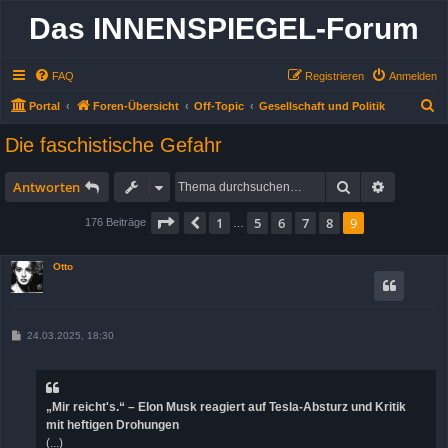
Das INNENSPIEGEL-Forum
FAQ
Registrieren
Anmelden
S
Portal
Foren-Übersicht
Off-Topic
Gesellschaft und Politik
u
Die faschistische Gefahr
c
h
Suche
Erweitert
Antworten
e
Seite
9
von
9
1
5
6
7
8
9
Vorherige
176 Beiträge
…
Otto
B
24.03.2025, 18:30
e
i
t
r
a
„Mir reicht's.“ – Elon Musk reagiert auf Tesla-Absturz und Kritik
g
mit heftigen Drohungen
(...)