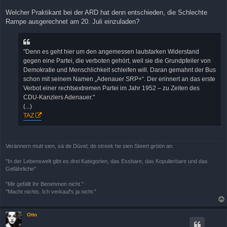
e
i
Welcher Praktikant bei der ARD hat denn entschieden, die Schlechte
t
Rampe ausgerechnet am 20. Juli einzuladen?
r
a
g
"Denn es geht hier um den angemessen lautstarken Widerstand
gegen eine Partei, die verboten gehört, weil sie die Grundpfeiler von
Demokratie und Menschlichkeit schleifen will. Daran gemahnt der Bus
schon mit seinem Namen „Adenauer SRP+“. Der erinnert an das erste
Verbot einer rechtsextremen Partei im Jahr 1952 – zu Zeiten des
CDU-Kanzlers Adenauer."
(...)
TAZ
Verännern mutt sien, sä de Düvel, do streek he sien Steert gröön an.
"In der Lebenswelt gibt es drei Kategorien, das Essbare, das Kopulierbare und das
Gefährliche"
"Mir gefällt Ihr Benehmen nicht."
"Macht nichts. Ich verkauf's ja nicht."
Otto