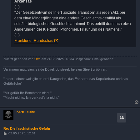
Arkansas
(...)
"Der Gesetzentwurf definiert „soziale Transition“ als jeden Akt, bei
dem ein/e Minderjährige/r eine andere Geschlechtsidentität als
sein/ihr biologisches Geschlecht annimmt. Das betrifft demnach etwa
Änderungen der Kleidung, Pronomen, Frisur und des Namens."
(...)
Frankfurter Rundschau
Zuletzt geändert von
Otto
am 24.03.2025, 18:34, insgesamt 1-mal geändert.
Verännern mutt sien, sä de Düvel, do streek he sien Steert gröön an.
"In der Lebenswelt gibt es drei Kategorien, das Essbare, das Kopulierbare und das
Gefährliche"
"Mir gefällt Ihr Benehmen nicht."
"Macht nichts. Ich verkauf's ja nicht."
Karteileiche
Re: Die faschistische Gefahr
B
02.05.2025, 12:01
e