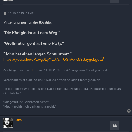
B
10.10.2025, 02:47
e
i
Mitteilung nur für die #Antifa:
t
r
a
"Die Königin ist auf dem Weg."
g
"Großmutter geht auf eine Party."
"John hat einen langen Schnurrbart."
https://youtu.be/ePzwg0LyYL0?si=GShAxK5Y3uygeLgo
Zuletzt geändert von
Otto
am 10.10.2025, 02:47, insgesamt 2-mal geändert.
Verännern mutt sien, sä de Düvel, do streek he sien Steert gröön an.
"In der Lebenswelt gibt es drei Kategorien, das Essbare, das Kopulierbare und das
Gefährliche"
"Mir gefällt Ihr Benehmen nicht."
"Macht nichts. Ich verkauf's ja nicht."
Otto