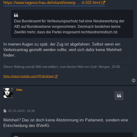
i
https://www.tagesschau.de/inland/innenp ... d-102.html
t
r
a
g
Das Bundesamt für Verfassungsschutz hat eine Neubewertung der
AfD auf Bundesebene vorgenommen. Demnach bestehen keine
Zweifel mehr, dass die Partei insgesamt rechtsextremistisch ist.
In meinen Augen zu spät, der Zug ist abgefahren. Selbst wenn ein
Verbotsantrag gestellt werden sollte, wird sich dafür keine Mehrheit
finden.
Dieser Beitrag wurde 666 mal editiert, zum letzten Mal von Gott: Morgen, 23:06.
https://www.youtube.com/@Fahrsklave
Otto
B
02.05.2025, 18:36
e
i
Mehrheit? Das ist doch keine Abstimmung im Parlament, sondern eine
t
Entscheidung des BVerfG.
r
a
g