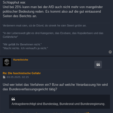
Schlapphut war.
Und bei 25% kann man bei der AfD auch nicht mehr von mangelnder
politischer Bedeutung reden. Es kommt also auf die gut eintausend
Seiten des Berichts an.
Verännern mutt sien, sä de Düvel, do streek he sien Steert gröön an.
"In der Lebenswelt gibt es drei Kategorien, das Essbare, das Kopulierbare und das
Gefährliche"
"Mir gefällt Ihr Benehmen nicht."
"Macht nichts. Ich verkauf's ja nicht."
Karteileiche
Re: Die faschistische Gefahr
B
03.05.2025, 02:15
e
i
Und wer leitet das Verfahren ein? Bzw auf welche Veranlassung hin wird
t
das Bundesverfassungsgericht tätig?
r
a
g
Antragsberechtigt sind Bundestag, Bundesrat und Bundesregierung.