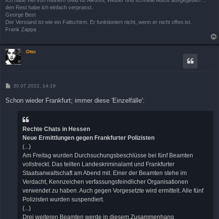
Ich habe viel von meinem Geld für Alkohol, Weiber und schnelle Autos ausgegeben ...
den Rest habe ich einfach verprasst.
George Best
Der Verstand ist wie ein Fallschirm. Er funktioniert nicht, wenn er nicht offen ist.
Frank Zappa
Otto
B
30.07.2022, 14:19
e
i
Schon wieder Frankfurt; immer diese 'Einzelfälle':
t
r
a
g
Rechte Chats in Hessen
Neue Ermittlungen gegen Frankfurter Polizisten
(...)
Am Freitag wurden Durchsuchungsbeschlüsse bei fünf Beamten
vollstreckt. Das teilten Landeskriminalamt und Frankfurter
Staatsanwaltschaft am Abend mit. Einer der Beamten stehe im
Verdacht, Kennzeichen verfassungsfeindlicher Organisationen
verwendet zu haben. Auch gegen Vorgesetzte wird ermittelt. Alle fünf
Polizisten wurden suspendiert.
(...)
Drei weiteren Beamten werde in diesem Zusammenhang