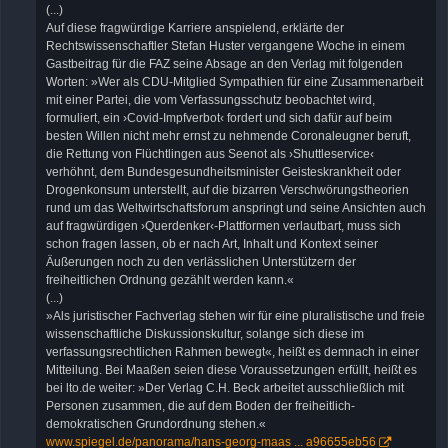
(...)
Auf diese fragwürdige Karriere anspielend, erklärte der
Rechtswissenschaftler Stefan Huster vergangene Woche in einem
Gastbeitrag für die FAZ seine Absage an den Verlag mit folgenden
Worten: »Wer als CDU-Mitglied Sympathien für eine Zusammenarbeit
mit einer Partei, die vom Verfassungsschutz beobachtet wird,
formuliert, ein ›Covid-Impfverbot‹ fordert und sich dafür auf beim
besten Willen nicht mehr ernst zu nehmende Coronaleugner beruft,
die Rettung von Flüchtlingen aus Seenot als ›Shuttleservice‹
verhöhnt, dem Bundesgesundheitsminister Geisteskrankheit oder
Drogenkonsum unterstellt, auf die bizarren Verschwörungstheorien
rund um das Weltwirtschaftsforum anspringt und seine Ansichten auch
auf fragwürdigen ›Querdenker‹-Plattformen verlautbart, muss sich
schon fragen lassen, ob er nach Art, Inhalt und Kontext seiner
Äußerungen noch zu den verlässlichen Unterstützern der
freiheitlichen Ordnung gezählt werden kann.«
(...)
»Als juristischer Fachverlag stehen wir für eine pluralistische und freie
wissenschaftliche Diskussionskultur, solange sich diese im
verfassungsrechtlichen Rahmen bewegt«, heißt es demnach in einer
Mitteilung. Bei Maaßen seien diese Voraussetzungen erfüllt, heißt es
bei lto.de weiter: »Der Verlag C.H. Beck arbeitet ausschließlich mit
Personen zusammen, die auf dem Boden der freiheitlich-
demokratischen Grundordnung stehen.«
www.spiegel.de/panorama/hans-georg-maas ... a96655eb56