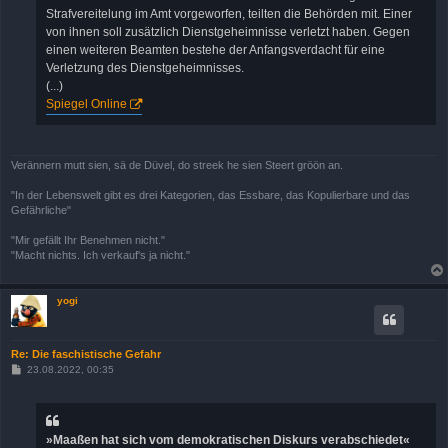
Strafvereitelung im Amt vorgeworfen, teilten die Behörden mit. Einer
von ihnen soll zusätzlich Dienstgeheimnisse verletzt haben. Gegen
einen weiteren Beamten bestehe der Anfangsverdacht für eine
Verletzung des Dienstgeheimnisses.
(...)
Spiegel Online
Verännern mutt sien, sä de Düvel, do streek he sien Steert gröön an.
"In der Lebenswelt gibt es drei Kategorien, das Essbare, das Kopulierbare und das
Gefährliche"
"Mir gefällt Ihr Benehmen nicht."
"Macht nichts. Ich verkauf's ja nicht."
yogi
Re: Die faschistische Gefahr
B
23.08.2022, 00:35
e
i
t
r
a
»Maaßen hat sich vom demokratischen Diskurs verabschiedet«
g