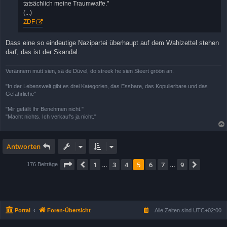
tatsächlich meine Traumwaffe."
(...)
ZDF
Dass eine so eindeutige Nazipartei überhaupt auf dem Wahlzettel stehen
darf, das ist der Skandal.
Verännern mutt sien, sä de Düvel, do streek he sien Steert gröön an.
"In der Lebenswelt gibt es drei Kategorien, das Essbare, das Kopulierbare und das
Gefährliche"
"Mir gefällt Ihr Benehmen nicht."
"Macht nichts. Ich verkauf's ja nicht."
Antworten
Seite
5
von
9
1
3
4
5
6
7
9
Vorherige
Nächst
176 Beiträge
…
…
Portal
Foren-Übersicht
Alle Zeiten sind
UTC+02:00