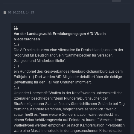
B
03.10.2022, 14:15
e
i
t
r
a
Vor der Landtagswahl: Ermittlungen gegen AfD-Vize in
g
Niedersachsen
(...)
Die AfD sei nicht etwa eine Alternative für Deutschland, sondern der
"Abgrund für Deutschland", ein "Sammelbecken für Versager,
Gangster und Minderbemittelte".
(...)
ein Rundbrief des Kreisverbandes Nienburg-Schaumburg aus dem
Frühjahr. (...) Dort werden AfD-Mitglieder detailliert über die richtige
Bewaffnung für den Fall von Unruhen informiert.
(...)
Unter der Überschrift "Waffen in der Krise" werden unterschiedliche
Szenarien beschrieben: "Beim Plündern/Durchsuchen der
Straßenzüge eurer Stadt auf relativ übersichtlichem Gelände bei Tag
trefft ihr auf andere Personen, möglicherweise feindlich." Wenig
später heißt es: "Eine weitere Sondersituation wäre, versteckt mit
einem Scharfschützengewehr auf Feinde zu lauern." Verschiedene
Waffentypen werden empfohlen, je nach Kampfsituation: "Persönlich
wäre eine Maschinenpistole in der angesprochenen Krisensituation