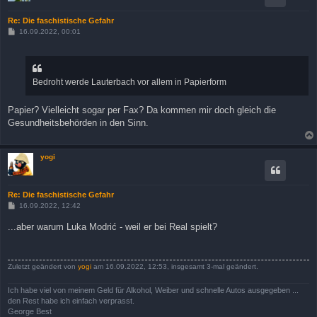
Re: Die faschistische Gefahr
B
16.09.2022, 00:01
e
i
t
r
a
Bedroht werde Lauterbach vor allem in Papierform
g
Papier? Vielleicht sogar per Fax? Da kommen mir doch gleich die
Gesundheitsbehörden in den Sinn.
yogi
Re: Die faschistische Gefahr
B
16.09.2022, 12:42
e
i
...aber warum Luka Modrić - weil er bei Real spielt?
t
r
a
g
Zuletzt geändert von
yogi
am 16.09.2022, 12:53, insgesamt 3-mal geändert.
Ich habe viel von meinem Geld für Alkohol, Weiber und schnelle Autos ausgegeben ...
den Rest habe ich einfach verprasst.
George Best