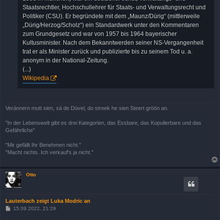
Staatsrechtler, Hochschullehrer für Staats- und Verwaltungsrecht und
Politiker (CSU). Er begründete mit dem „Maunz/Dürig“ (mittlerweile
„Dürig/Herzog/Scholz“) ein Standardwerk unter den Kommentaren
zum Grundgesetz und war von 1957 bis 1964 bayerischer
Kultusminister. Nach dem Bekanntwerden seiner NS-Vergangenheit
trat er als Minister zurück und publizierte bis zu seinem Tod u. a.
anonym in der National-Zeitung.
(...)
Wikipedia
Verännern mutt sien, sä de Düvel, do streek he sien Steert gröön an.
"In der Lebenswelt gibt es drei Kategorien, das Essbare, das Kopulierbare und das
Gefährliche"
"Mir gefällt Ihr Benehmen nicht."
"Macht nichts. Ich verkauf's ja nicht."
Otto
Lauterbach zeigt Luka Modric an
B
15.09.2022, 21:29
e
i