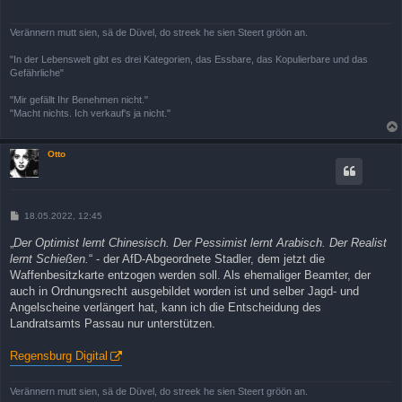
a
g
Verännern mutt sien, sä de Düvel, do streek he sien Steert gröön an.
"In der Lebenswelt gibt es drei Kategorien, das Essbare, das Kopulierbare und das
Gefährliche"
"Mir gefällt Ihr Benehmen nicht."
"Macht nichts. Ich verkauf's ja nicht."
Otto
B
18.05.2022, 12:45
e
i
„
Der Optimist lernt Chinesisch. Der Pessimist lernt Arabisch. Der Realist
t
lernt Schießen.
“ - der AfD-Abgeordnete Stadler, dem jetzt die
r
a
Waffenbesitzkarte entzogen werden soll. Als ehemaliger Beamter, der
g
auch in Ordnungsrecht ausgebildet worden ist und selber Jagd- und
Angelscheine verlängert hat, kann ich die Entscheidung des
Landratsamts Passau nur unterstützen.
Regensburg Digital
Verännern mutt sien, sä de Düvel, do streek he sien Steert gröön an.