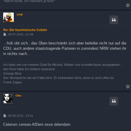
"Macht nichts. Ich verkauf's ja nicht."
yogi
Re: Die faschistische Gefahr
B
29.07.2021, 21:58
e
i
...früh übt sich...das Üben beschränkt sich aber beileibe nicht nur auf die
t
CDU, auch andere staatstragende Parteien in zumindest NRW stehen ihr
r
a
in nichts nach...
g
Ich habe viel von meinem Geld für Alkohol, Weiber und schnelle Autos ausgegeben ...
den Rest habe ich einfach verprasst.
George Best
Der Verstand ist wie ein Fallschirm. Er funktioniert nicht, wenn er nicht offen ist.
Frank Zappa
Otto
B
06.08.2021, 15:41
e
i
Ceterum censeo AfDem esse delendam
t
r