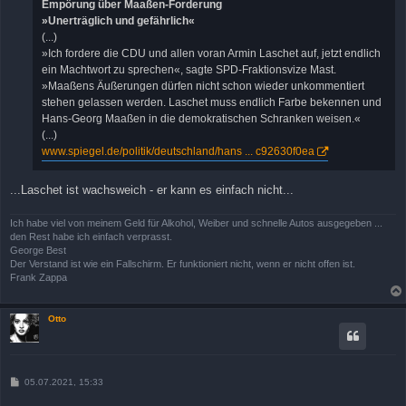
Empörung über Maaßen-Forderung
g
»Unerträglich und gefährlich«
(...)
»Ich fordere die CDU und allen voran Armin Laschet auf, jetzt endlich
ein Machtwort zu sprechen«, sagte SPD-Fraktionsvize Mast.
»Maaßens Äußerungen dürfen nicht schon wieder unkommentiert
stehen gelassen werden. Laschet muss endlich Farbe bekennen und
Hans-Georg Maaßen in die demokratischen Schranken weisen.«
(...)
www.spiegel.de/politik/deutschland/hans ... c92630f0ea
...Laschet ist wachsweich - er kann es einfach nicht...
Ich habe viel von meinem Geld für Alkohol, Weiber und schnelle Autos ausgegeben ...
den Rest habe ich einfach verprasst.
George Best
Der Verstand ist wie ein Fallschirm. Er funktioniert nicht, wenn er nicht offen ist.
Frank Zappa
Otto
B
05.07.2021, 15:33
e
i