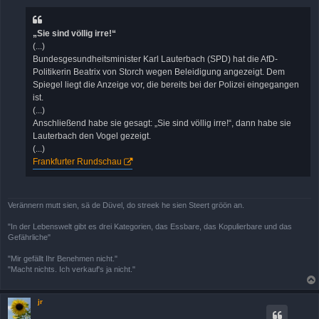
t
r
a
„Sie sind völlig irre!“
g
(...)
Bundesgesundheitsminister Karl Lauterbach (SPD) hat die AfD-
Politikerin Beatrix von Storch wegen Beleidigung angezeigt. Dem
Spiegel liegt die Anzeige vor, die bereits bei der Polizei eingegangen
ist.
(...)
Anschließend habe sie gesagt: „Sie sind völlig irre!“, dann habe sie
Lauterbach den Vogel gezeigt.
(...)
Frankfurter Rundschau
Verännern mutt sien, sä de Düvel, do streek he sien Steert gröön an.
"In der Lebenswelt gibt es drei Kategorien, das Essbare, das Kopulierbare und das
Gefährliche"
"Mir gefällt Ihr Benehmen nicht."
"Macht nichts. Ich verkauf's ja nicht."
jr