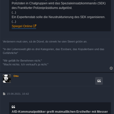
Polizisten in Chatgruppen wird das Spezialeinsatzkommando (SEK)
des Frankfurter Polizeipräsidiums aufgelöst.
(...)
Ein Expertenstab solle die Neustrukturierung des SEK organisieren.
(...)
Spiegel Online
Verännern mutt sien, sä de Düvel, do streek he sien Steert gröön an.
"In der Lebenswelt gibt es drei Kategorien, das Essbare, das Kopulierbare und das
Gefährliche"
"Mir gefällt Ihr Benehmen nicht."
"Macht nichts. Ich verkauf's ja nicht."
Otto
B
15.06.2021, 10:42
e
i
t
r
a
AfD-Kommunalpolitiker greift mutmaßlichen Ersthelfer mit Messer
g