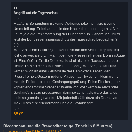
t
r
a
Angriff auf die Tagesschau
g
(...)
Maaßens Behauptung ist keine Medienschelte mehr, sie ist eine
Unterstellung. Er behauptet, in den Nachrichtensendungen säßen
Leute, die die Rechtsordnung der Bundesrepublik angreifen. Muss
jetzt der Bundesverfassungsschutz die Tagesschau beobachten?
(...)
Maaßen ist ein Politiker, der Denunziation und Verunglimpfung mit
Kritik verwechselt. Ein Mann, dem die Pressefreiheit ein Dorn im Auge
ist. Eine Gefahr für die Demokratie sind nicht die Tagesschau oder
Heute. Es sind Menschen wie Hans-Georg Maaßen, die laut und
vernehmlich an einer Grundfeste der Demokratie sägen: der
Pressefreiheit. Gestern ruderte Maaßen auf Twitter ein klein wenig
zurück. Er fordere keine Gesinngungsprüfung. Echte Einsicht, oder
kopiert er damit die Vorgehensweise von Politikern wie Alexander
Gauland? Erst zu provozieren, dann so zu tun, als wäre das alles
nicht so gemeint gewesen. Mir jedenfalls fällt dazu ein Drama von
Max Frisch ein: "Biedermann und die Brandstifter.“
(...)
BR
Biedermann und die Brandstifter to go (Frisch in 8 Minuten)
https://youtu.be/11On7VjE4TM