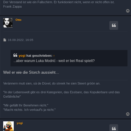
Der Verstand ist wie ein Fallschirm. Er funktioniert nicht, wenn er nicht offen ist.
Frank Zappa
Otto
B
16.09.2022, 16:05
e
i
t
r
yogi
hat geschrieben:
↑
a
...aber warum Luka Modrić - weil er bei Real spielt?
g
Weil er wie die Storch aussieht...
Verännern mutt sien, sä de Düvel, do streek he sien Steert gröön an.
"In der Lebenswelt gibt es drei Kategorien, das Essbare, das Kopulierbare und das
Gefährliche"
"Mir gefällt Ihr Benehmen nicht."
"Macht nichts. Ich verkauf's ja nicht."
yogi