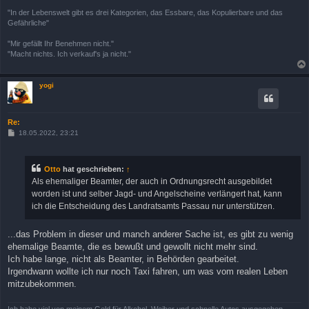
"In der Lebenswelt gibt es drei Kategorien, das Essbare, das Kopulierbare und das
Gefährliche"
"Mir gefällt Ihr Benehmen nicht."
"Macht nichts. Ich verkauf's ja nicht."
yogi
Re:
B
18.05.2022, 23:21
e
i
t
r
Otto
hat geschrieben:
↑
a
Als ehemaliger Beamter, der auch in Ordnungsrecht ausgebildet
g
worden ist und selber Jagd- und Angelscheine verlängert hat, kann
ich die Entscheidung des Landratsamts Passau nur unterstützen.
...das Problem in dieser und manch anderer Sache ist, es gibt zu wenig
ehemalige Beamte, die es bewußt und gewollt nicht mehr sind.
Ich habe lange, nicht als Beamter, in Behörden gearbeitet.
Irgendwann wollte ich nur noch Taxi fahren, um was vom realen Leben
mitzubekommen.