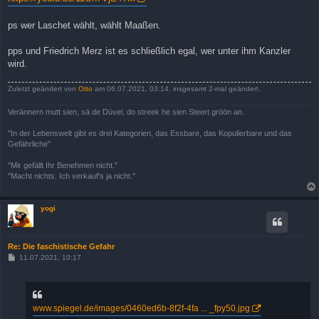
ps wer Laschet wählt, wählt Maaßen.
pps und Friedrich Merz ist es schließlich egal, wer unter ihm Kanzler
wird.
Zuletzt geändert von
Otto
am 06.07.2021, 03:14, insgesamt 2-mal geändert.
Verännern mutt sien, sä de Düvel, do streek he sien Steert gröön an.
"In der Lebenswelt gibt es drei Kategorien, das Essbare, das Kopulierbare und das
Gefährliche"
"Mir gefällt Ihr Benehmen nicht."
"Macht nichts. Ich verkauf's ja nicht."
yogi
Re: Die faschistische Gefahr
B
11.07.2021, 10:17
e
i
t
r
a
www.spiegel.de/images/0460ed6b-8f2f-4fa ... _fpy50.jpg
g