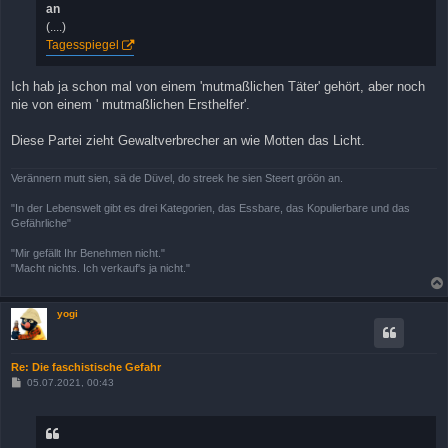
an
(....)
Tagesspiegel
Ich hab ja schon mal von einem 'mutmaßlichen Täter' gehört, aber noch
nie von einem ' mutmaßlichen Ersthelfer'.
Diese Partei zieht Gewaltverbrecher an wie Motten das Licht.
Verännern mutt sien, sä de Düvel, do streek he sien Steert gröön an.
"In der Lebenswelt gibt es drei Kategorien, das Essbare, das Kopulierbare und das
Gefährliche"
"Mir gefällt Ihr Benehmen nicht."
"Macht nichts. Ich verkauf's ja nicht."
yogi
Re: Die faschistische Gefahr
B
05.07.2021, 00:43
e
i
t
r
a