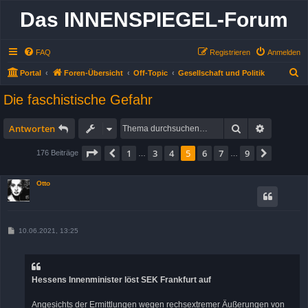
Das INNENSPIEGEL-Forum
FAQ
Registrieren
Anmelden
S
Portal
Foren-Übersicht
Off-Topic
Gesellschaft und Politik
u
Die faschistische Gefahr
c
h
Suche
Erweitert
Antworten
e
Seite
5
von
9
1
3
4
5
6
7
9
Vorherige
Nächst
176 Beiträge
…
…
Otto
B
10.06.2021, 13:25
e
i
t
r
a
Hessens Innenminister löst SEK Frankfurt auf
g
Angesichts der Ermittlungen wegen rechsextremer Äußerungen von