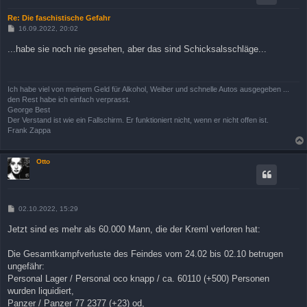
Re: Die faschistische Gefahr
B
16.09.2022, 20:02
e
i
...habe sie noch nie gesehen, aber das sind Schicksalsschläge...
t
r
a
g
Ich habe viel von meinem Geld für Alkohol, Weiber und schnelle Autos ausgegeben ...
den Rest habe ich einfach verprasst.
George Best
Der Verstand ist wie ein Fallschirm. Er funktioniert nicht, wenn er nicht offen ist.
Frank Zappa
Otto
B
02.10.2022, 15:29
e
i
Jetzt sind es mehr als 60.000 Mann, die der Kreml verloren hat:
t
r
a
Die Gesamtkampfverluste des Feindes vom 24.02 bis 02.10 betrugen
g
ungefähr:
Personal Lager / Personal осо knapp / ca. 60110 (+500) Personen
wurden liquidiert,
Panzer / Panzer 77 2377 (+23) od,