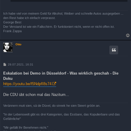
Ich habe viel von meinem Geld für Alkohol, Weiber und schnelle Autos ausgegeben ...
den Rest habe ich einfach verprasst.
George Best
Der Verstand ist wie ein Fallschirm. Er funktioniert nicht, wenn er nicht offen ist.
Frank Zappa
Otto
B
29.07.2021, 16:31
e
i
Eskalation bei Demo in Düsseldorf - Was wirklich geschah - Die
t
Doku
r
a
https://youtu.be/f5NdpfI8s74
g
Die CDU übt schon mal das Nazitum...
Verännern mutt sien, sä de Düvel, do streek he sien Steert gröön an.
"In der Lebenswelt gibt es drei Kategorien, das Essbare, das Kopulierbare und das
Gefährliche"
"Mir gefällt Ihr Benehmen nicht."