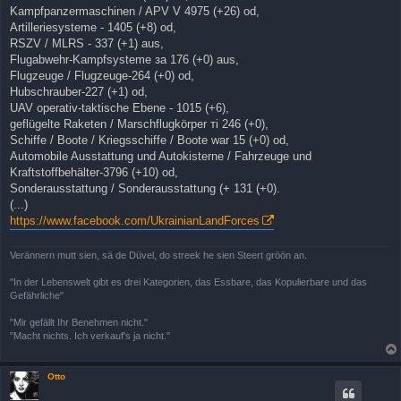
Kampfpanzermaschinen / APV V 4975 (+26) od,
Artilleriesysteme - 1405 (+8) od,
RSZV / MLRS - 337 (+1) aus,
Flugabwehr-Kampfsysteme за 176 (+0) aus,
Flugzeuge / Flugzeuge-264 (+0) od,
Hubschrauber-227 (+1) od,
UAV operativ-taktische Ebene - 1015 (+6),
geflügelte Raketen / Marschflugkörper ті 246 (+0),
Schiffe / Boote / Kriegsschiffe / Boote war 15 (+0) od,
Automobile Ausstattung und Autokisterne / Fahrzeuge und
Kraftstoffbehälter-3796 (+10) od,
Sonderausstattung / Sonderausstattung (+ 131 (+0).
(...)
https://www.facebook.com/UkrainianLandForces
Verännern mutt sien, sä de Düvel, do streek he sien Steert gröön an.
"In der Lebenswelt gibt es drei Kategorien, das Essbare, das Kopulierbare und das
Gefährliche"
"Mir gefällt Ihr Benehmen nicht."
"Macht nichts. Ich verkauf's ja nicht."
Otto