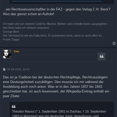
...ein Rechtswissenschaftler in der FAZ - gegen den Verlag C.H. Beck?
Also das grenzt schon an Aufruhr!
Ich habe viel von meinem Geld für Alkohol, Weiber und schnelle Autos ausgegeben ...
den Rest habe ich einfach verprasst.
George Best
Der Verstand ist wie ein Fallschirm. Er funktioniert nicht, wenn er nicht offen ist.
Frank Zappa
Otto
B
25.08.2022, 14:51
e
i
Das ist ja Tradition bei der deutschen Rechtspflege, Rechtsauslegern
t
eine Deutungshoheit zuzubilligen. Den musste ich mir während der
r
a
Ausbildung auch noch antun. Was er in den Jahren 1937 bis 1943
g
geschrieben hat, ist auch lesenswert, der Wikipedia-Eintrag enthält ein
paar Zitate:
Theodor Maunz (* 1. September 1901 in Dachau; † 10. September
1993 in München) war ein deutscher Jurist, Verwaltungs- und