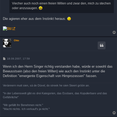
Viecher auch noch einen freien Willen und zwar den, mich zu stechen
oder anzusaugen.
Die agieren eher aus dem Instinkt heraus.
Otto
B
18.09.2007, 17:59
e
i
Wenn ich den Herrn Singer richtig verstanden habe, würde er sowohl das
t
Bewusstsein (also den freien Willen) wie auch den Instinkt unter die
r
a
Definition "emergente Eigenschaft von Hirnprozessen" fassen.
g
Verännern mutt sien, sä de Düvel, do streek he sien Steert gröön an.
"In der Lebenswelt gibt es drei Kategorien, das Essbare, das Kopulierbare und das
Gefährliche"
"Mir gefällt Ihr Benehmen nicht."
"Macht nichts. Ich verkauf's ja nicht."