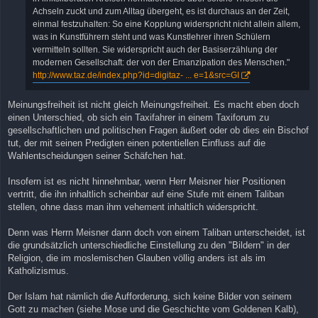
Achseln zuckt und zum Alltag übergeht, es ist durchaus an der Zeit,
einmal festzuhalten: So eine Kopplung widerspricht nicht allein allem,
was in Kunstführern steht und was Kunstlehrer ihren Schülern
vermitteln sollten. Sie widerspricht auch der Basiserzählung der
modernen Gesellschaft: der von der Emanzipation des Menschen."
http://www.taz.de/index.php?id=digitaz- ... e=1&src=GI
Meinungsfreiheit ist nicht gleich Meinungsfreiheit. Es macht eben doch
einen Unterschied, ob sich ein Taxifahrer in einem Taxiforum zu
gesellschaftlichen und politischen Fragen äußert oder ob dies ein Bischof
tut, der mit seinen Predigten einen potentiellen Einfluss auf die
Wahlentscheidungen seiner Schäfchen hat.
Insofern ist es nicht hinnehmbar, wenn Herr Meisner hier Positionen
vertritt, die ihn inhaltlich scheinbar auf eine Stufe mit einem Taliban
stellen, ohne dass man ihm vehement inhaltlich widerspricht.
Denn was Herrn Meisner dann doch von einem Taliban unterscheidet, ist
die grundsätzlich unterschiedliche Einstellung zu den "Bildern" in der
Religion, die im moslemischen Glauben völlig anders ist als im
Katholizismus.
Der Islam hat nämlich die Aufforderung, sich keine Bilder von seinem
Gott zu machen (siehe Mose und die Geschichte vom Goldenen Kalb),