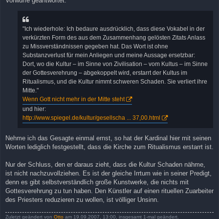
Vorwürfe geantwortet:
"Ich wiederhole: Ich bedaure ausdrücklich, dass diese Vokabel in der
verkürzten Form des aus dem Zusammenhang gelösten Zitats Anlass
zu Missverständnissen gegeben hat. Das Wort ist ohne
Substanzverlust für mein Anliegen und meine Aussage ersetzbar:
Dort, wo die Kultur – im Sinne von Zivilisation – vom Kultus – im Sinne
der Gottesverehrung – abgekoppelt wird, erstarrt der Kultus im
Ritualismus, und die Kultur nimmt schweren Schaden. Sie verliert ihre
Mitte."
Wenn Gott nicht mehr in der Mitte steht
und hier:
http://www.spiegel.de/kultur/gesellscha ... 37,00.html
Nehme ich das Gesagte einmal ernst, so hat der Kardinal hier mit seinen
Worten lediglich festgestellt, dass die Kirche zum Ritualismus erstarrt ist.
Nur der Schluss, den er daraus zieht, dass die Kultur Schaden nähme,
ist nicht nachzuvollziehen. Es ist der gleiche Irrtum wie in seiner Predigt,
denn es gibt selbstverständlich große Kunstwerke, die nichts mit
Gottesverehrung zu tun haben. Den Künstler auf einen rituellen Zuarbeiter
des Priesters reduzieren zu wollen, ist völliger Unsinn.
Zuletzt geändert von
Otto
am 19.09.2007, 13:00, insgesamt 1-mal geändert.