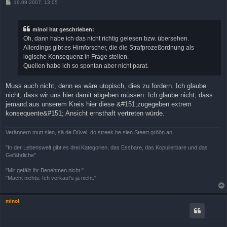
B
19.09.2007, 13:05
e
i
t
r
minol hat geschrieben:
a
Oh, dann habe ich das nicht richtig gelesen bzw. übersehen.
g
Allerdings gibt es Hirnforscher, die die Strafprozeßordnung als
logische Konsequenz in Frage stellen.
Quellen habe ich so spontan aber nicht parat.
Muss auch nicht, denn es wäre utopisch, dies zu fordern. Ich glaube
nicht, dass wir uns hier damit abgeben müssen. Ich glaube nicht, dass
jemand aus unserem Kreis hier diese &#151;zugegeben extrem
konsequente&#151; Ansicht ernsthaft vertreten würde.
Verännern mutt sien, sä de Düvel, do streek he sien Steert gröön an.
"In der Lebenswelt gibt es drei Kategorien, das Essbare, das Kopulierbare und das
Gefährliche"
"Mir gefällt Ihr Benehmen nicht."
"Macht nichts. Ich verkauf's ja nicht."
minol