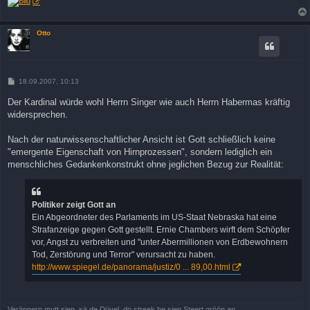
Otto
B
18.09.2007, 10:13
e
i
Der Kardinal würde wohl Herrn Singer wie auch Herrn Habermas kräftig
t
widersprechen.
r
a
g
Nach der naturwissenschaftlicher Ansicht ist Gott schließlich keine
"emergente Eigenschaft von Hirnprozessen", sondern lediglich ein
menschliches Gedankenkonstrukt ohne jeglichen Bezug zur Realität:
Politiker zeigt Gott an
Ein Abgeordneter des Parlaments im US-Staat Nebraska hat eine
Strafanzeige gegen Gott gestellt. Ernie Chambers wirft dem Schöpfer
vor, Angst zu verbreiten und "unter Abermillionen von Erdbewohnern
Tod, Zerstörung und Terror" verursacht zu haben.
http://www.spiegel.de/panorama/justiz/0 ... 89,00.html
Verännern mutt sien, sä de Düvel, do streek he sien Steert gröön an.