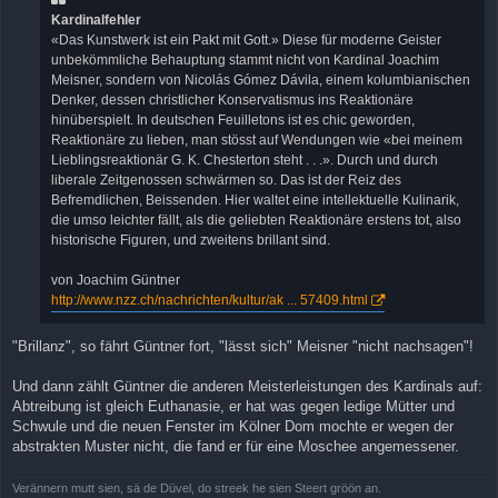
g
Kardinalfehler
«Das Kunstwerk ist ein Pakt mit Gott.» Diese für moderne Geister
unbekömmliche Behauptung stammt nicht von Kardinal Joachim
Meisner, sondern von Nicolás Gómez Dávila, einem kolumbianischen
Denker, dessen christlicher Konservatismus ins Reaktionäre
hinüberspielt. In deutschen Feuilletons ist es chic geworden,
Reaktionäre zu lieben, man stösst auf Wendungen wie «bei meinem
Lieblingsreaktionär G. K. Chesterton steht . . .». Durch und durch
liberale Zeitgenossen schwärmen so. Das ist der Reiz des
Befremdlichen, Beissenden. Hier waltet eine intellektuelle Kulinarik,
die umso leichter fällt, als die geliebten Reaktionäre erstens tot, also
historische Figuren, und zweitens brillant sind.
von Joachim Güntner
http://www.nzz.ch/nachrichten/kultur/ak ... 57409.html
"Brillanz", so fährt Güntner fort, "lässt sich" Meisner "nicht nachsagen"!
Und dann zählt Güntner die anderen Meisterleistungen des Kardinals auf:
Abtreibung ist gleich Euthanasie, er hat was gegen ledige Mütter und
Schwule und die neuen Fenster im Kölner Dom mochte er wegen der
abstrakten Muster nicht, die fand er für eine Moschee angemessener.
Verännern mutt sien, sä de Düvel, do streek he sien Steert gröön an.