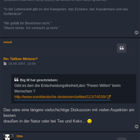
"In der Lebenswelt gibt es drei Kategorien, das Essbare, das Kopulierbare und das
Gefährliche"
"Mir gefällt Ihr Benehmen nicht."
"Macht nichts. Ich verkauf's ja nicht."
minol
Re: Taliban Meisner?
B
18.09.2007, 14:09
e
i
t
r
Big M hat geschrieben:
a
Gibt es den die Entscheidungsfreiheit,den "Freien Willen" beim
g
Menschen ?
http://www.sueddeutsche.de/wissen/artikel/113/74039/
Das wäre eine längere vielschichtige Diskussion mit vielen Aspekten am
besten
draußen in der Natur oder bei Tee und Keks...
Otto