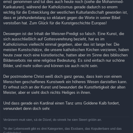
ernst genommen und tut dies auch heute noch (siehe die Mohammed-
Karikaturen), während der Katholizismus gerade dadurch so enorm
wichtig für die Entwicklung der westlichen Kulturlandschaft geworden ist,
dass er jahrhundertelang so eklatant gegen die Worte in seiner Bibel
verstoßen hat. Zum Glück für die Kunstgeschichte Europas!
Deswegen ist der Inhalt der Meisner-Predigt so falsch. Eine Kunst, die
sich ausschließlich auf Gottesverehrung bezieht, hat es im
Katholizismus vielleicht einmal gegeben, aber das ist lange her. Die
meisten Kunstschätze, die unsere katholischen Kirchen verzieren, haben
heute zwar noch eine künstlerische, hatten aber im Sinne des biblischen
Bilderverbots nie eine religiöse Bedeutung. Es sind einfach nur schöne
Bilder, und mehr sollen und können sie auch nicht sein.
Der postmoderne Christ weiß doch ganz genau, dass kein von einem
Menschen geschaffenes Kunstwerk ein höheres Wesen darstellen kann.
Er erfreut sich an der Kunst und bewundert die Kunstfertigkeit der alten
Meister, aber er sieht doch nichts Heiliges in ihnen.
Und dass gerade ein Kardinal einen Tanz ums Goldene Kalb fordert,
verwundert denn doch sehr.
Verännern mutt sien, sä de Düvel, do streek he sien Steert gröön an.
"In der Lebenswelt gibt es drei Kategorien, das Essbare, das Kopulierbare und das
Gefährliche"