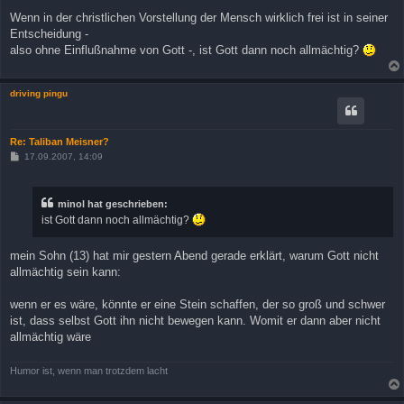
Wenn in der christlichen Vorstellung der Mensch wirklich frei ist in seiner
Entscheidung -
also ohne Einflußnahme von Gott -, ist Gott dann noch allmächtig?
driving pingu
Re: Taliban Meisner?
B
17.09.2007, 14:09
e
i
t
r
minol hat geschrieben:
a
ist Gott dann noch allmächtig?
g
mein Sohn (13) hat mir gestern Abend gerade erklärt, warum Gott nicht
allmächtig sein kann:
wenn er es wäre, könnte er eine Stein schaffen, der so groß und schwer
ist, dass selbst Gott ihn nicht bewegen kann. Womit er dann aber nicht
allmächtig wäre
Humor ist, wenn man trotzdem lacht