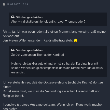
B
19.09.2007, 13:19
e
i
t
r
Otto hat geschrieben:
a
Aber wir diskutieren hier eigentlich zwei Themen, oder?
g
Ähh... ja. Ich war eben jedenfalls einen Moment lang verwirrt, daß meine
Antwort auf
den Freien Willen unter dem Kardinalbeitrag steht
Otto hat geschrieben:
Zurück zum ersten Thema: der Kardinal
Nehme ich das Gesagte einmal ernst, so hat der Kardinal hier mit
seinen Worten lediglich festgestellt, dass die Kirche zum Ritualismus
erstarrt ist.
Ich verstehe ihn so, daß die Gottesverehrung (nicht die Kirche) dort zu
einem
Ritualismus wird, wo man die Verbindung zwischen Gesellschaft und
Religion trennt.
Irgendwie ist diese Aussage seltsam: Wenn ich ein Kunstwerk mache,
das nichts