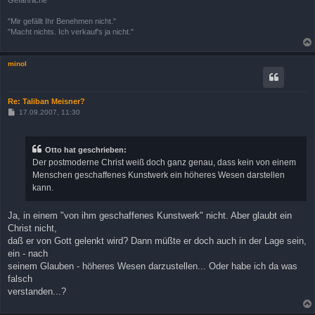
"Mir gefällt Ihr Benehmen nicht."
"Macht nichts. Ich verkauf's ja nicht."
minol
Re: Taliban Meisner?
B
17.09.2007, 11:30
e
i
t
r
Otto hat geschrieben:
a
Der postmoderne Christ weiß doch ganz genau, dass kein von einem
g
Menschen geschaffenes Kunstwerk ein höheres Wesen darstellen
kann.
Ja, in einem "von ihm geschaffenes Kunstwerk" nicht. Aber glaubt ein
Christ nicht,
daß er von Gott gelenkt wird? Dann müßte er doch auch in der Lage sein,
ein - nach
seinem Glauben - höheres Wesen darzustellen... Oder habe ich da was
falsch
verstanden...?