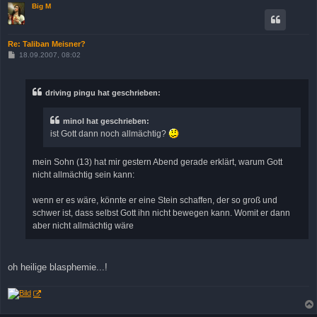
Big M
Re: Taliban Meisner?
B
18.09.2007, 08:02
e
i
t
r
driving pingu hat geschrieben:
a
g
minol hat geschrieben:
ist Gott dann noch allmächtig?
mein Sohn (13) hat mir gestern Abend gerade erklärt, warum Gott
nicht allmächtig sein kann:
wenn er es wäre, könnte er eine Stein schaffen, der so groß und
schwer ist, dass selbst Gott ihn nicht bewegen kann. Womit er dann
aber nicht allmächtig wäre
oh heilige blasphemie...!