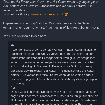
"Dort, wo die Kultur vom Kultus, von der Gottesverehrung abgekoppelt
wird, erstarrt der Kultus im Ritualismus und die Kultur entartet. Sie
verliert ihre Mitte".
Wortlaut der Predigt:
www.erzbistum-koeln.de
Abgesehen von der unglücklichen Wortwahl des durch die Nazis
kontaminierten Begriffs "entartet" geht es in Wirklichkeit aber um mehr:
Dazu Dirk Knipphals in der TAZ:
"Aber der Skandal geht über die Wortwahl hinaus. Kardinal Meisner
hat mehr getan, als ein Wort zu verwenden, das zu Recht auf dem
Index steht. Die zentrale Passage seiner Predigt lautet: "Vergessen
wir nicht, dass es einen unaufgebbaren Zusammenhang zwischen
Kultur und Kult gibt. Dort, wo die Kultur von der Gottesverehrung
abgekoppelt wird, erstarrt der Kultur im Ritualismus und die Kultur
entartet. Sie verliert ihre Mitte." Selbst wenn Meisner eine andere
Formulierung gewählt hätte, böte diese Ausführung Anlass genug für
Empörung.
(...)
Dieser Geist liegt in der Kopplung von Kunst und Religion. Meisner
sagt nichts anderes, als dass wahre Kunst nur diejenige Kunst ist, die
Gott preist. Ein Taliban würde das kaum anders sagen. So sehr man
in linksliberalen Kreisen normalerweise über solche Thesen die