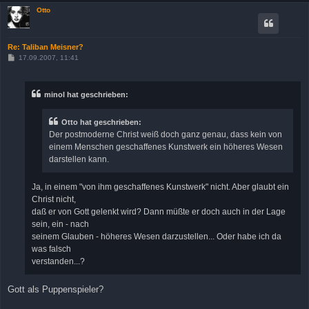
Otto
Re: Taliban Meisner?
B
17.09.2007, 11:41
e
i
t
r
minol hat geschrieben:
a
g
Otto hat geschrieben:
Der postmoderne Christ weiß doch ganz genau, dass kein von
einem Menschen geschaffenes Kunstwerk ein höheres Wesen
darstellen kann.
Ja, in einem "von ihm geschaffenes Kunstwerk" nicht. Aber glaubt ein
Christ nicht,
daß er von Gott gelenkt wird? Dann müßte er doch auch in der Lage
sein, ein - nach
seinem Glauben - höheres Wesen darzustellen... Oder habe ich da
was falsch
verstanden...?
Gott als Puppenspieler?