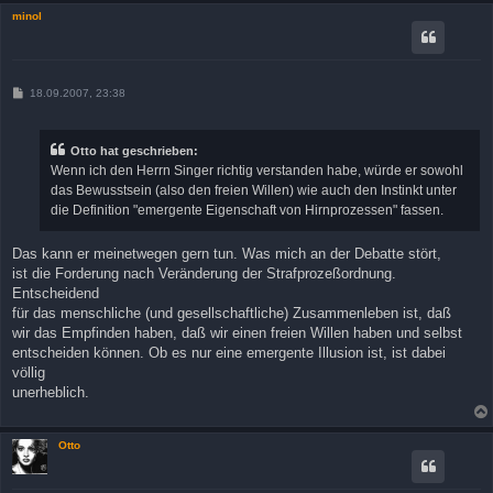
minol
B
18.09.2007, 23:38
e
i
t
r
Otto hat geschrieben:
a
Wenn ich den Herrn Singer richtig verstanden habe, würde er sowohl
g
das Bewusstsein (also den freien Willen) wie auch den Instinkt unter
die Definition "emergente Eigenschaft von Hirnprozessen" fassen.
Das kann er meinetwegen gern tun. Was mich an der Debatte stört,
ist die Forderung nach Veränderung der Strafprozeßordnung.
Entscheidend
für das menschliche (und gesellschaftliche) Zusammenleben ist, daß
wir das Empfinden haben, daß wir einen freien Willen haben und selbst
entscheiden können. Ob es nur eine emergente Illusion ist, ist dabei
völlig
unerheblich.
Otto