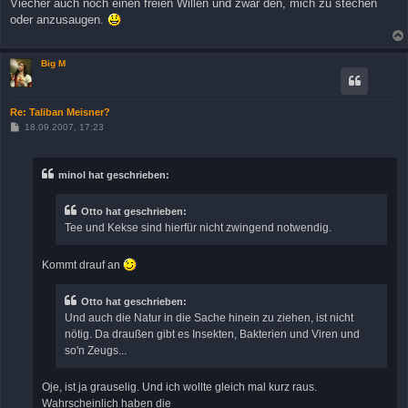
Viecher auch noch einen freien Willen und zwar den, mich zu stechen
oder anzusaugen.
Big M
Re: Taliban Meisner?
B
18.09.2007, 17:23
e
i
t
r
minol hat geschrieben:
a
g
Otto hat geschrieben:
Tee und Kekse sind hierfür nicht zwingend notwendig.
Kommt drauf an
Otto hat geschrieben:
Und auch die Natur in die Sache hinein zu ziehen, ist nicht
nötig. Da draußen gibt es Insekten, Bakterien und Viren und
so'n Zeugs...
Oje, ist ja grauselig. Und ich wollte gleich mal kurz raus.
Wahrscheinlich haben die