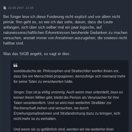
B
19.09.2007, 12:35
e
i
Bei Singer lese ich diese Forderung nicht explizit und vor allem nicht
t
primär. Ihm geht es, so wie ich das sehe, darum, dass die Leute
r
a
anfangen, sich über sich selber mal ein paar logische, auf
g
naturwissenschaftlichen Erkenntnissen beruhende Gedanken zu machen
versuchen, anstatt immer von Annahmen auszugehen, die sowieso nicht
haltbar sind.
Was das StGB angeht, so sagt er dies:
sueddeutsche.de: Philosophen und Strafrechtler werfen Ihnen vor,
dass Sie ein Menschbild propagieren, demzufolge sich niemand mehr
für seine Taten zu verantworten hätte.
Singer: Das ist ja völlig unsinnig. Auch wenn man unterstellt, dass es
keinen freien Willen gibt, bleibt die Person als Verursacher für ihre
Taten verantwortlich. Und so wird man weiterhin Straftäter zur
Rechenschaft ziehen und versuchen, sie durch
Erziehungsmaßnahmen und Strafandrohung dazu zu bringen, sich
nicht mehr so zu verhalten.
Und wenn sie zu gefährlich sind, werden wir sie weiterhin ihrer