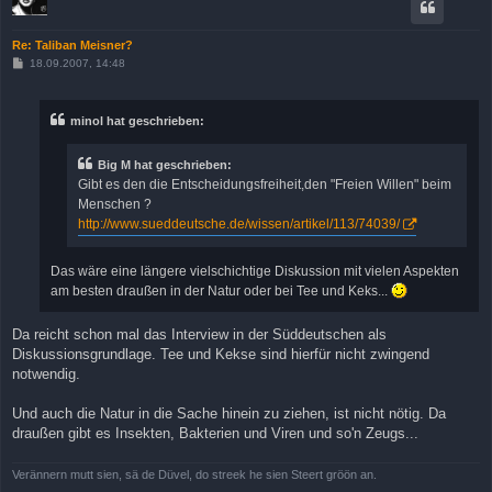
Re: Taliban Meisner?
B
18.09.2007, 14:48
e
i
t
r
minol hat geschrieben:
a
g
Big M hat geschrieben:
Gibt es den die Entscheidungsfreiheit,den "Freien Willen" beim
Menschen ?
http://www.sueddeutsche.de/wissen/artikel/113/74039/
Das wäre eine längere vielschichtige Diskussion mit vielen Aspekten
am besten draußen in der Natur oder bei Tee und Keks...
Da reicht schon mal das Interview in der Süddeutschen als
Diskussionsgrundlage. Tee und Kekse sind hierfür nicht zwingend
notwendig.
Und auch die Natur in die Sache hinein zu ziehen, ist nicht nötig. Da
draußen gibt es Insekten, Bakterien und Viren und so'n Zeugs...
Verännern mutt sien, sä de Düvel, do streek he sien Steert gröön an.