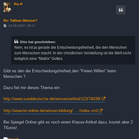
Big M
Re: Taliban Meisner?
B
18.09.2007, 08:17
e
i
t
r
Otto hat geschrieben:
a
Nein, es ist ja gerade die Entscheidungsfreiheit, die den Menschen
g
zum Menschen macht. In der christlichen Vorstellung ist die Welt nicht
lediglich eine "Matrix" Gottes.
Gibt es den die Entscheidungsfreiheit,den "Freien Willen" beim
Menschen ?
Dazu fiel mir dieses Thema ein:
http://www.sueddeutsche.de/wissen/artikel/113/74039/
http://www.br-online.de/wissen-bildung/ ... /index.xml
Bei Spiegel Online gibt es noch einen Klasse Artikel dazu, kostet aber 2
T€uros!