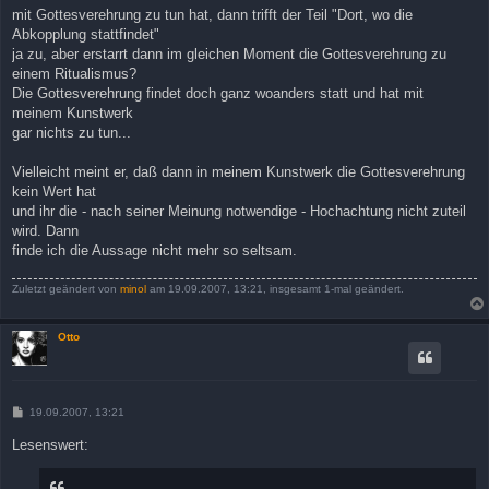
mit Gottesverehrung zu tun hat, dann trifft der Teil "Dort, wo die
Abkopplung stattfindet"
ja zu, aber erstarrt dann im gleichen Moment die Gottesverehrung zu
einem Ritualismus?
Die Gottesverehrung findet doch ganz woanders statt und hat mit
meinem Kunstwerk
gar nichts zu tun...
Vielleicht meint er, daß dann in meinem Kunstwerk die Gottesverehrung
kein Wert hat
und ihr die - nach seiner Meinung notwendige - Hochachtung nicht zuteil
wird. Dann
finde ich die Aussage nicht mehr so seltsam.
Zuletzt geändert von
minol
am 19.09.2007, 13:21, insgesamt 1-mal geändert.
Otto
B
19.09.2007, 13:21
e
i
Lesenswert:
t
r
a