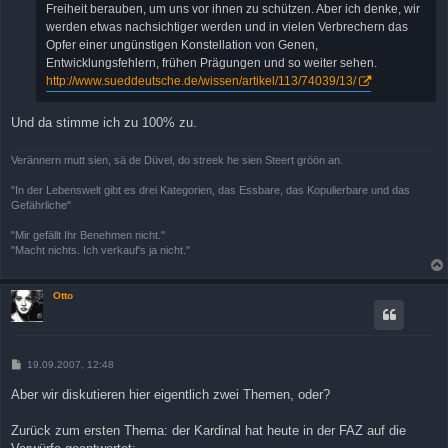
Freiheit berauben, um uns vor ihnen zu schützen. Aber ich denke, wir
werden etwas nachsichtiger werden und in vielen Verbrechern das
Opfer einer ungünstigen Konstellation von Genen,
Entwicklungsfehlern, frühen Prägungen und so weiter sehen.
http://www.sueddeutsche.de/wissen/artikel/113/74039/13/
Und da stimme ich zu 100% zu.
Verännern mutt sien, sä de Düvel, do streek he sien Steert gröön an.
"In der Lebenswelt gibt es drei Kategorien, das Essbare, das Kopulierbare und das
Gefährliche"
"Mir gefällt Ihr Benehmen nicht."
"Macht nichts. Ich verkauf's ja nicht."
Otto
B
19.09.2007, 12:48
e
i
Aber wir diskutieren hier eigentlich zwei Themen, oder?
t
r
a
Zurück zum ersten Thema: der Kardinal hat heute in der FAZ auf die
g