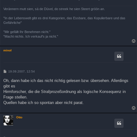
Verännern mutt sien, sä de Düvel, do streek he sien Steert gröön an.
"In der Lebenswelt gibt es drei Kategorien, das Essbare, das Kopulierbare und das
Gefährliche"
"Mir gefällt Ihr Benehmen nicht."
"Macht nichts. Ich verkauf's ja nicht."
minol
B
19.09.2007, 12:54
e
i
Oh, dann habe ich das nicht richtig gelesen bzw. übersehen. Allerdings
t
gibt es
r
a
Hirmforscher, die die Strafprozeßordnung als logische Konsequenz in
g
Frage stellen.
Quellen habe ich so spontan aber nicht parat.
Otto