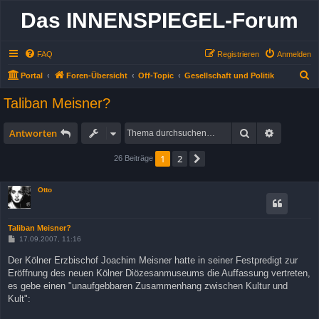
Das INNENSPIEGEL-Forum
FAQ
Registrieren
Anmelden
S
Portal
Foren-Übersicht
Off-Topic
Gesellschaft und Politik
u
Taliban Meisner?
c
h
Suche
Erweitert
Antworten
e
1
2
Nächste
26 Beiträge
Otto
Taliban Meisner?
B
17.09.2007, 11:16
e
i
Der Kölner Erzbischof Joachim Meisner hatte in seiner Festpredigt zur
t
Eröffnung des neuen Kölner Diözesanmuseums die Auffassung vertreten,
r
a
es gebe einen "unaufgebbaren Zusammenhang zwischen Kultur und
g
Kult":