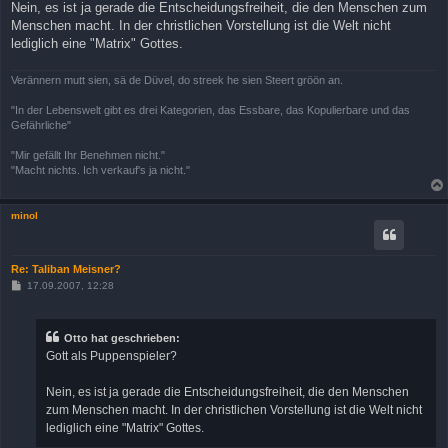
Nein, es ist ja gerade die Entscheidungsfreiheit, die den Menschen zum
Menschen macht. In der christlichen Vorstellung ist die Welt nicht
lediglich eine "Matrix" Gottes.
Verännern mutt sien, sä de Düvel, do streek he sien Steert gröön an.
"In der Lebenswelt gibt es drei Kategorien, das Essbare, das Kopulierbare und das
Gefährliche"
"Mir gefällt Ihr Benehmen nicht."
"Macht nichts. Ich verkauf's ja nicht."
minol
Re: Taliban Meisner?
B
17.09.2007, 12:28
e
i
t
r
Otto hat geschrieben:
a
Gott als Puppenspieler?
g
Nein, es ist ja gerade die Entscheidungsfreiheit, die den Menschen
zum Menschen macht. In der christlichen Vorstellung ist die Welt nicht
lediglich eine "Matrix" Gottes.