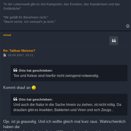
"In der Lebenswelt gibt es drei Kategorien, das Essbare, das Kopulierbare und das
Gefährliche"
"Mir gefällt Ihr Benehmen nicht."
"Macht nichts. Ich verkauf's ja nicht."
minol
Re: Taliban Meisner?
B
18.09.2007, 15:11
e
i
t
r
Otto hat geschrieben:
a
Tee und Kekse sind hierfür nicht zwingend notwendig.
g
Kommt drauf an
Otto hat geschrieben:
Und auch die Natur in die Sache hinein zu ziehen, ist nicht nötig. Da
draußen gibt es Insekten, Bakterien und Viren und so'n Zeugs...
Oje, ist ja grauselig. Und ich wollte gleich mal kurz raus. Wahrscheinlich
haben die