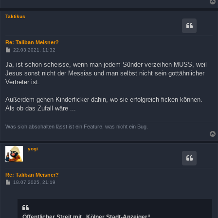
Taktikus
Re: Taliban Meisner?
B
22.03.2021, 11:32
e
i
Ja, ist schon scheisse, wenn man jedem Sünder verzeihen MUSS, weil
t
Jesus sonst nicht der Messias und man selbst nicht sein gottähnlicher
r
a
Vertreter ist.
g
Außerdem gehen Kinderficker dahin, wo sie erfolgreich ficken können.
Als ob das Zufall wäre ...
Was sich abschalten lässt ist ein Feature, was nicht ein Bug.
yogi
Re: Taliban Meisner?
B
18.07.2025, 21:19
e
i
t
r
a
Öffentlicher Streit mit „Kölner Stadt-Anzeiger“
g