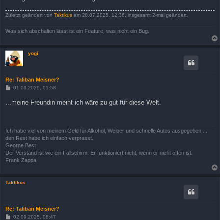
Zuletzt geändert von
Taktikus
am 28.07.2025, 12:36, insgesamt 2-mal geändert.
Was sich abschalten lässt ist ein Feature, was nicht ein Bug.
yogi
Re: Taliban Meisner?
B
01.09.2025, 01:58
e
i
...meine Freundin meint ich wäre zu gut für diese Welt.
t
r
a
g
Ich habe viel von meinem Geld für Alkohol, Weiber und schnelle Autos ausgegeben ...
den Rest habe ich einfach verprasst.
George Best
Der Verstand ist wie ein Fallschirm. Er funktioniert nicht, wenn er nicht offen ist.
Frank Zappa
Taktikus
Re: Taliban Meisner?
B
02.09.2025, 08:47