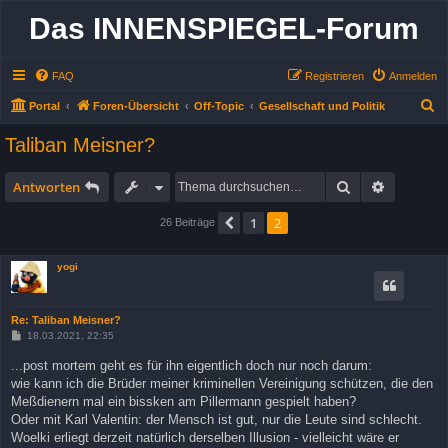
Das INNENSPIEGEL-Forum
FAQ
Registrieren
Anmelden
S
Portal
Foren-Übersicht
Off-Topic
Gesellschaft und Politik
u
Taliban Meisner?
c
h
Suche
Erweitert
Antworten
e
1
2
Vorherige
26 Beiträge
yogi
Re: Taliban Meisner?
B
18.03.2021, 22:35
e
i
...post mortem geht es für ihn eigentlich doch nur noch darum:
t
wie kann ich die Brüder meiner kriminellen Vereinigung schützen, die den
r
a
Meßdienern mal ein bissken am Pillermann gespielt haben?
g
Oder mit Karl Valentin: der Mensch ist gut, nur die Leute sind schlecht.
Woelki erliegt derzeit natürlich derselben Illusion - vielleicht wäre er