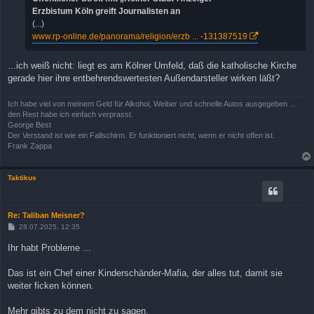
Erzbistum Köln greift Journalisten an
(...)
www.rp-online.de/panorama/religion/erzb ... -131387519
...ich weiß nicht: liegt es am Kölner Umfeld, daß die katholische Kirche
gerade hier ihre entbehrendswertesten Außendarsteller wirken läßt?
Ich habe viel von meinem Geld für Alkohol, Weiber und schnelle Autos ausgegeben ...
den Rest habe ich einfach verprasst.
George Best
Der Verstand ist wie ein Fallschirm. Er funktioniert nicht, wenn er nicht offen ist.
Frank Zappa
Taktikus
Re: Taliban Meisner?
B
28.07.2025, 12:35
e
i
Ihr habt Probleme ...
t
r
a
Das ist ein Chef einer Kinderschänder-Mafia, der alles tut, damit sie
g
weiter ficken können.
Mehr gibts zu dem nicht zu sagen.