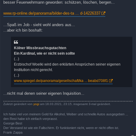
besser Feuerwehrmann geworden: schützen, löschen, bergen...
www.rp-online.de/panorama/bilder-des-ta ... d-14226337
...Spaß im Job - sieht wohl anders aus...
...aber ich bin boshaft:
Kölner Missbrauchsgutachten
Ein Kardinal, wie er nicht sein sollte
(...)
Erzbischof Woelki wird den erklärten Ansprüchen seiner eigenen
Institution nicht gerecht.
(...)
www.spiegel.de/panorama/gesellschaft/ka ... beabd708f1
...nicht mal denen seiner eigenen Inquisition...
Zuletzt geändert von
yogi
am 18.03.2021, 23:15, insgesamt 3-mal geändert.
Ich habe viel von meinem Geld für Alkohol, Weiber und schnelle Autos ausgegeben ...
den Rest habe ich einfach verprasst.
George Best
Der Verstand ist wie ein Fallschirm. Er funktioniert nicht, wenn er nicht offen ist.
Frank Zappa