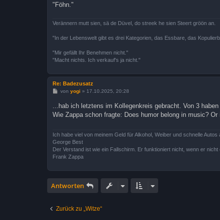
"Föhn."
Verännern mutt sien, sä de Düvel, do streek he sien Steert gröön an.
"In der Lebenswelt gibt es drei Kategorien, das Essbare, das Kopulier
"Mir gefällt Ihr Benehmen nicht."
"Macht nichts. Ich verkauf's ja nicht."
Re: Badezusatz
B
von
yogi
»
17.10.2025, 20:28
e
i
...hab ich letztens im Kollegenkreis gebracht. Von 3 haben e
t
Wie Zappa schon fragte: Does humor belong in music? Or 
r
a
g
Ich habe viel von meinem Geld für Alkohol, Weiber und schnelle Autos 
George Best
Der Verstand ist wie ein Fallschirm. Er funktioniert nicht, wenn er nicht o
Frank Zappa
Antworten
Zurück zu „Witze“