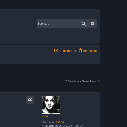
Suche
Erweiterte Suche
Registrieren
Anmelden
2 Beiträge • Seite
1
von
1
Otto
Beiträge:
19388
Registriert:
05.05.2004, 15:06