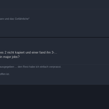
bare und das Gefährliche"
s 2 nicht kapiert und einer fand ihn 3-...
in major jobs?
ausgegeben ... den Rest habe ich einfach verprasst.
ffen ist.