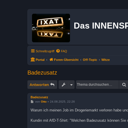
Das INNENS
Schnellzugriff
FAQ
Portal
Foren-Übersicht
Off-Topic
Witze
Badezusatz
Antworten
Badezusatz
B
von
Otto
»
24.08.2025, 22:26
e
i
Warum ich meinen Job im Drogeriemarkt verloren habe und 
t
r
a
Kundin mit AfD-T-Shirt: "Welchen Badezusatz können Sie 
g