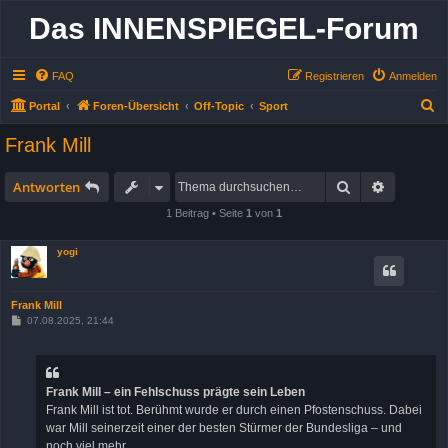
Das INNENSPIEGEL-Forum
FAQ
Registrieren
Anmelden
S
Portal
Foren-Übersicht
Off-Topic
Sport
u
Frank Mill
c
h
Suche
Erweitert
Antworten
e
1 Beitrag • Seite
1
von
1
yogi
Frank Mill
B
07.08.2025, 21:44
e
i
t
r
a
Frank Mill – ein Fehlschuss prägte sein Leben
g
Frank Mill ist tot. Berühmt wurde er durch einen Pfostenschuss. Dabei
war Mill seinerzeit einer der besten Stürmer der Bundesliga – und
noch viel mehr.