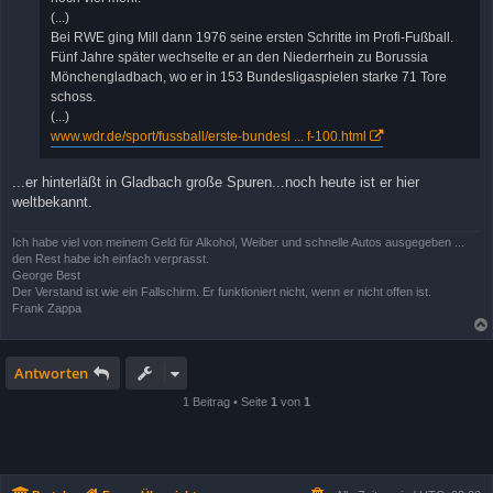
(...)
Bei RWE ging Mill dann 1976 seine ersten Schritte im Profi-Fußball.
Fünf Jahre später wechselte er an den Niederrhein zu Borussia
Mönchengladbach, wo er in 153 Bundesligaspielen starke 71 Tore
schoss.
(...)
www.wdr.de/sport/fussball/erste-bundesl ... f-100.html
...er hinterläßt in Gladbach große Spuren...noch heute ist er hier
weltbekannt.
Ich habe viel von meinem Geld für Alkohol, Weiber und schnelle Autos ausgegeben ...
den Rest habe ich einfach verprasst.
George Best
Der Verstand ist wie ein Fallschirm. Er funktioniert nicht, wenn er nicht offen ist.
Frank Zappa
Antworten
1 Beitrag • Seite
1
von
1