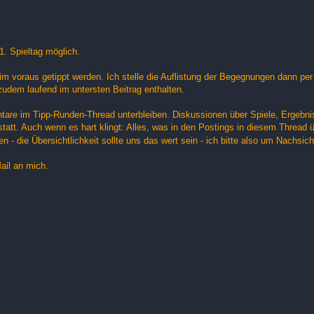
1. Spieltag möglich.
m voraus getippt werden. Ich stelle die Auflistung der Begegnungen dann pe
udem laufend im untersten Beitrag enthalten.
ntare im Tipp-Runden-Thread unterbleiben. Diskussionen über Spiele, Ergebni
tatt. Auch wenn es hart klingt: Alles, was in den Postings in diesem Thread 
 - die Übersichtlichkeit sollte uns das wert sein - ich bitte also um Nachsich
ail an mich.