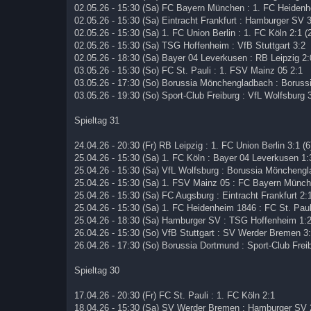
02.05.26 - 15:30 (Sa) FC Bayern München : 1. FC Heidenh
02.05.26 - 15:30 (Sa) Eintracht Frankfurt : Hamburger SV 
02.05.26 - 15:30 (Sa) 1. FC Union Berlin : 1. FC Köln 2:1 (
02.05.26 - 15:30 (Sa) TSG Hoffenheim : VfB Stuttgart 3:2
02.05.26 - 18:30 (Sa) Bayer 04 Leverkusen : RB Leipzig 2:
03.05.26 - 15:30 (So) FC St. Pauli : 1. FSV Mainz 05 2:1
03.05.26 - 17:30 (So) Borussia Mönchengladbach : Boruss
03.05.26 - 19:30 (So) Sport-Club Freiburg : VfL Wolfsburg 
Spieltag 31
24.04.26 - 20:30 (Fr) RB Leipzig : 1. FC Union Berlin 3:1 (6
25.04.26 - 15:30 (Sa) 1. FC Köln : Bayer 04 Leverkusen 1:3
25.04.26 - 15:30 (Sa) VfL Wolfsburg : Borussia Möncheng
25.04.26 - 15:30 (Sa) 1. FSV Mainz 05 : FC Bayern Münch
25.04.26 - 15:30 (Sa) FC Augsburg : Eintracht Frankfurt 2:
25.04.26 - 15:30 (Sa) 1. FC Heidenheim 1846 : FC St. Paul
25.04.26 - 18:30 (Sa) Hamburger SV : TSG Hoffenheim 1:2
26.04.26 - 15:30 (So) VfB Stuttgart : SV Werder Bremen 3
26.04.26 - 17:30 (So) Borussia Dortmund : Sport-Club Frei
Spieltag 30
17.04.26 - 20:30 (Fr) FC St. Pauli : 1. FC Köln 2:1
18.04.26 - 15:30 (Sa) SV Werder Bremen : Hamburger SV 2