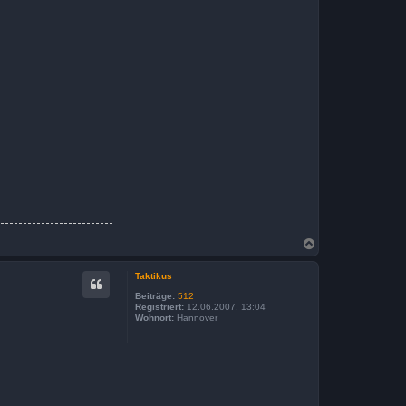
N
a
c
Taktikus
h
o
Beiträge:
512
b
Registriert:
12.06.2007, 13:04
Wohnort:
Hannover
e
n