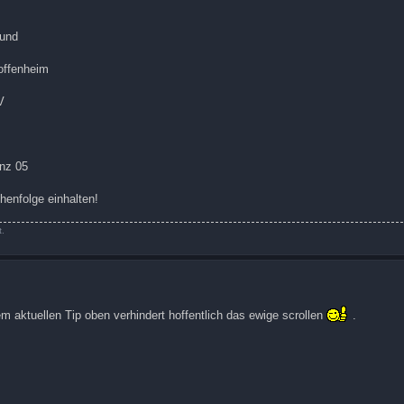
mund
offenheim
V
inz 05
enfolge einhalten!
.
m aktuellen Tip oben verhindert hoffentlich das ewige scrollen
.