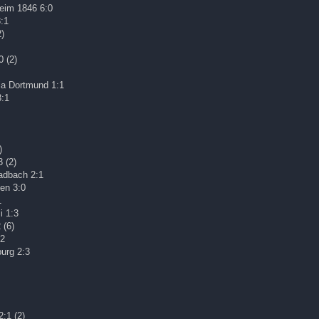
eim 1846 6:0
3:1
2)
0 (2)
ia Dortmund 1:1
3:1
)
 (2)
ladbach 2:1
en 3:0
1
i 1:3
 (6)
:2
burg 2:3
:1 (2)