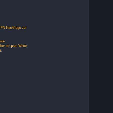
r PN-Nachfrage zur
sse,
über ein paar Worte
t.