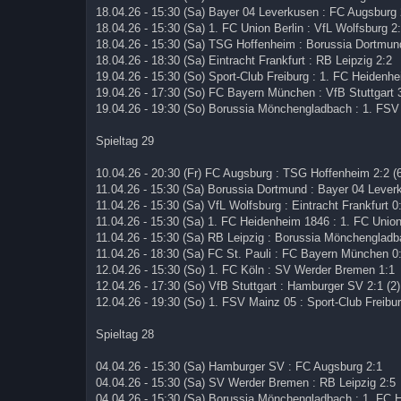
18.04.26 - 15:30 (Sa) Bayer 04 Leverkusen : FC Augsburg 
18.04.26 - 15:30 (Sa) 1. FC Union Berlin : VfL Wolfsburg 2
18.04.26 - 15:30 (Sa) TSG Hoffenheim : Borussia Dortmund
18.04.26 - 18:30 (Sa) Eintracht Frankfurt : RB Leipzig 2:2
19.04.26 - 15:30 (So) Sport-Club Freiburg : 1. FC Heidenh
19.04.26 - 17:30 (So) FC Bayern München : VfB Stuttgart 3
19.04.26 - 19:30 (So) Borussia Mönchengladbach : 1. FSV 
Spieltag 29
10.04.26 - 20:30 (Fr) FC Augsburg : TSG Hoffenheim 2:2 (
11.04.26 - 15:30 (Sa) Borussia Dortmund : Bayer 04 Lever
11.04.26 - 15:30 (Sa) VfL Wolfsburg : Eintracht Frankfurt 0:
11.04.26 - 15:30 (Sa) 1. FC Heidenheim 1846 : 1. FC Union
11.04.26 - 15:30 (Sa) RB Leipzig : Borussia Mönchengladb
11.04.26 - 18:30 (Sa) FC St. Pauli : FC Bayern München 0:
12.04.26 - 15:30 (So) 1. FC Köln : SV Werder Bremen 1:1
12.04.26 - 17:30 (So) VfB Stuttgart : Hamburger SV 2:1 (2)
12.04.26 - 19:30 (So) 1. FSV Mainz 05 : Sport-Club Freibur
Spieltag 28
04.04.26 - 15:30 (Sa) Hamburger SV : FC Augsburg 2:1
04.04.26 - 15:30 (Sa) SV Werder Bremen : RB Leipzig 2:5
04.04.26 - 15:30 (Sa) Borussia Mönchengladbach : 1. FC 