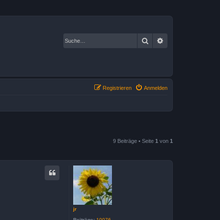
Suche
Erweiterte Suche
Registrieren
Anmelden
9 Beiträge • Seite
1
von
1
jr
Beiträge:
10076