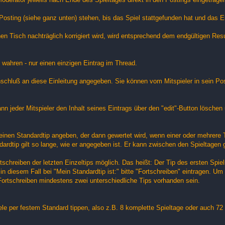
Posting (siehe ganz unten) stehen, bis das Spiel stattgefunden hat und das Er
n Tisch nachträglich korrigiert wird, wird entsprechend dem endgültigen Resu
zu wahren - nur einen einzigen Eintrag im Thread.
schluß an diese Einleitung angegeben. Sie können vom Mitspieler in sein Pos
n jeder Mitspieler den Inhalt seines Eintrags über den "edit"-Button löschen
g einen Standardtip angeben, der dann gewertet wird, wenn einer oder mehrere T
dardtip gilt so lange, wie er angegeben ist. Er kann zwischen den Spieltagen
tschreiben der letzten Einzeltips möglich. Das heißt: Der Tip des ersten Spiel
 in diesem Fall bei "Mein Standardtip ist:" bitte "Fortschreiben" eintragen. U
rtschreiben mindestens zwei unterschiedliche Tips vorhanden sein.
le per festem Standard tippen, also z.B. 8 komplette Spieltage oder auch 72