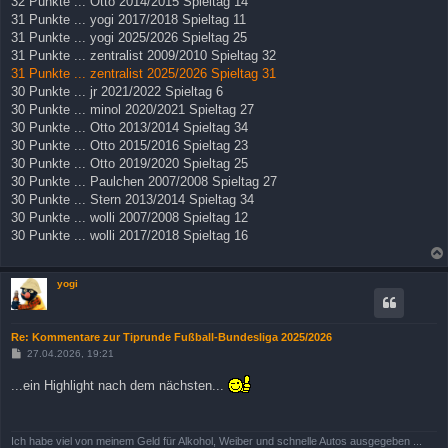
32 Punkte ... Otto 2014/2015 Spieltag 14
31 Punkte ... yogi 2017/2018 Spieltag 11
31 Punkte ... yogi 2025/2026 Spieltag 25
31 Punkte ... zentralist 2009/2010 Spieltag 32
31 Punkte ... zentralist 2025/2026 Spieltag 31
30 Punkte ... jr 2021/2022 Spieltag 6
30 Punkte ... minol 2020/2021 Spieltag 27
30 Punkte ... Otto 2013/2014 Spieltag 34
30 Punkte ... Otto 2015/2016 Spieltag 23
30 Punkte ... Otto 2019/2020 Spieltag 25
30 Punkte ... Paulchen 2007/2008 Spieltag 27
30 Punkte ... Stern 2013/2014 Spieltag 34
30 Punkte ... wolli 2007/2008 Spieltag 12
30 Punkte ... wolli 2017/2018 Spieltag 16
yogi
Re: Kommentare zur Tiprunde Fußball-Bundesliga 2025/2026
B
27.04.2026, 19:21
e
i
...ein Highlight nach dem nächsten...
t
r
a
g
Ich habe viel von meinem Geld für Alkohol, Weiber und schnelle Autos ausgegeben ...