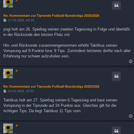
Re: Kommentare zur Tiprunde Fußball-Bundesliga 2025/2026
B
17.03.2026, 00:16
e
i
yogi holt am 26. Spieltag seinen zweiten Tagessieg in Folge und überläßt
t
in der Rückrunde den letzten Platz mir.
r
a
g
Hin- und Rückrunde zusammengenommen erhöht Taktikus seinen
Vorsprung auf 8 Punkte bzw. 9 Tips. Zumindest letzteres dürfte nach aller
Erfahrung nur schwer aufzuholen sein.
jr
Re: Kommentare zur Tiprunde Fußball-Bundesliga 2025/2026
B
23.03.2026, 23:51
e
i
Taktikus holt am 27. Spieltag seinen 6.Tagessieg und baut seinen
t
Vorsprung in der Tiprunde auf 24 Punkte aus. Gleiches gilt für die
r
a
richtigen Tips: Da liegt Taktikus 11 Tips vorn.
g
jr