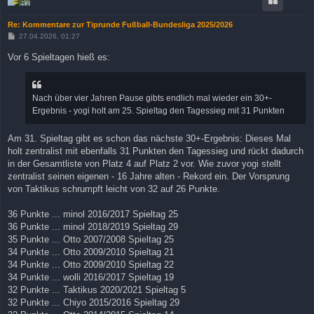
Re: Kommentare zur Tiprunde Fußball-Bundesliga 2025/2026
B
27.04.2026, 01:27
e
i
Vor 6 Spieltagen hieß es:
t
r
a
g
Nach über vier Jahren Pause gibts endlich mal wieder ein 30+-
Ergebnis - yogi holt am 25. Spieltag den Tagessieg mit 31 Punkten
Am 31. Spieltag gibt es schon das nächste 30+-Ergebnis: Dieses Mal
holt zentralist mit ebenfalls 31 Punkten den Tagessieg und rückt dadurch
in der Gesamtliste von Platz 4 auf Platz 2 vor. Wie zuvor yogi stellt
zentralist seinen eigenen - 16 Jahre alten - Rekord ein. Der Vorsprung
von Taktikus schrumpft leicht von 32 auf 26 Punkte.
36 Punkte ... minol 2016/2017 Spieltag 25
36 Punkte ... minol 2018/2019 Spieltag 29
35 Punkte ... Otto 2007/2008 Spieltag 25
34 Punkte ... Otto 2009/2010 Spieltag 21
34 Punkte ... Otto 2009/2010 Spieltag 22
34 Punkte ... wolli 2016/2017 Spieltag 19
32 Punkte ... Taktikus 2020/2021 Spieltag 5
32 Punkte ... Chiyo 2015/2016 Spieltag 29