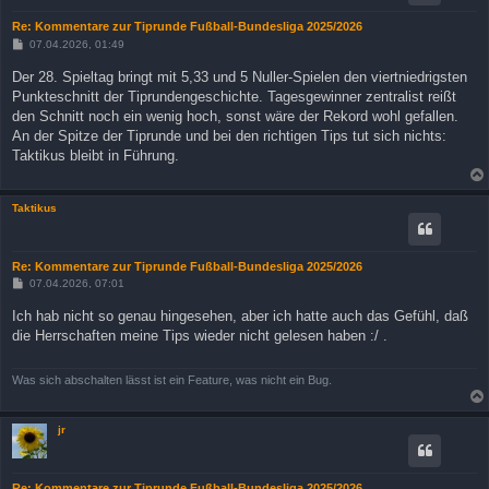
Re: Kommentare zur Tiprunde Fußball-Bundesliga 2025/2026
B
07.04.2026, 01:49
e
i
Der 28. Spieltag bringt mit 5,33 und 5 Nuller-Spielen den viertniedrigsten
t
Punkteschnitt der Tiprundengeschichte. Tagesgewinner zentralist reißt
r
a
den Schnitt noch ein wenig hoch, sonst wäre der Rekord wohl gefallen.
g
An der Spitze der Tiprunde und bei den richtigen Tips tut sich nichts:
Taktikus bleibt in Führung.
Taktikus
Re: Kommentare zur Tiprunde Fußball-Bundesliga 2025/2026
B
07.04.2026, 07:01
e
i
Ich hab nicht so genau hingesehen, aber ich hatte auch das Gefühl, daß
t
die Herrschaften meine Tips wieder nicht gelesen haben :/ .
r
a
g
Was sich abschalten lässt ist ein Feature, was nicht ein Bug.
jr
Re: Kommentare zur Tiprunde Fußball-Bundesliga 2025/2026