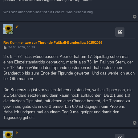
a
g
Was sich abschalten lässt ist ein Feature, was nicht ein Bug.
jr
Re: Kommentare zur Tiprunde Fußball-Bundesliga 2025/2026
B
24.04.2026, 00:29
e
i
8 x 9 = 72 - das würde passen. Aber er hat am 17. Spieltag schon mal
t
einen Einzelstandardtip gebraucht, macht also 73. Im Fall von Stern, der
r
a
vor 12 Jahren während der Tiprunde gestorben ist, habe ich seinen
g
Standardtip bis zum Ende der Tiprunde gewertet. Und das werde ich auch
bei Otto machen.
Die Begrenzung ist vor vielen Jahren entstanden, weil es Tipper gab, die
2:1 Standard setzten und dann kaum noch auftauchten. Da 2:1 und 1:0
die einzigen Tips sind, mit denen eine Chance besteht, die Tiprunde zu
gewinnen, gabs dann die Bremse. Ein 6:0 ist dagegen kein Problem.
Habe ich übrigens mal an einem Tag 9 mal getippt und damit den
Tagessieg geholt.
jr