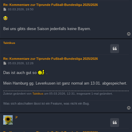
Re: Kommentare zur Tiprunde Fußball-Bundesliga 2025/2026
B
03.03.2026, 19:50
e
i
t
r
a
Bei uns gibts diese Saison jedenfalls keine Bayern.
g
Taktikus
Re: Kommentare zur Tiprunde Fußball-Bundesliga 2025/2026
B
05.03.2026, 12:26
e
i
Das ist auch gut so
.
t
r
a
Mein Hamburg gg. Leverkusen ist ganz normal am 13.01. abgespeichert.
g
Zuletzt geändert von
Taktikus
am 05.03.2026, 12:31, insgesamt 1-mal geändert.
Was sich abschalten lässt ist ein Feature, was nicht ein Bug.
jr