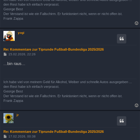
den Rest habe ich einfach verprasst.
George Best
Der Verstand ist wie ein Fallschirm. Er funktioniert nicht, wenn er nicht offen ist.
Frank Zappa
yogi
Re: Kommentare zur Tiprunde Fußball-Bundesliga 2025/2026
B
15.02.2026, 22:26
e
i
...bin raus...
t
r
a
g
Ich habe viel von meinem Geld für Alkohol, Weiber und schnelle Autos ausgegeben ...
den Rest habe ich einfach verprasst.
George Best
Der Verstand ist wie ein Fallschirm. Er funktioniert nicht, wenn er nicht offen ist.
Frank Zappa
jr
Re: Kommentare zur Tiprunde Fußball-Bundesliga 2025/2026
B
17.02.2026, 00:38
e