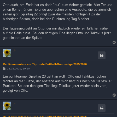
i
Otto auch, am Ende hat es doch "nur" zum Achter gereicht. Vier 7er und
t
einen 8er ist für die Tiprunde aber schon eine Ausbeute, die es ziemlich
r
a
selten gibt. Spieltag 22 bringt zwar die meisten richtigen Tips der
g
bisherigen Saison, doch bei den Punkten lag Tag 8 höher.
Der Tagessieg geht an Otto, der mir dadurch wieder ein bißchen näher
auf die Pelle rückt. Bei den richtigen Tips liegen Otto und Taktikus jetzt
gemeinsam an der Spitze.
jr
Re: Kommentare zur Tiprunde Fußball-Bundesliga 2025/2026
B
23.02.2026, 19:10
e
i
Ein punktearmer Spieltag 23 geht an wolli. Otto und Taktikus rücken
t
dichter an die Süitze, der Abstand auf mich liegt nur noch bei 10 bzw. 13
r
a
Punkten. Bei den richtigen Tips liegt Taktikus jetzt wieder allein vorn,
g
gefolgt von Otto.
jr
Re: Kommentare zur Tiprunde Fußball-Bundesliga 2025/2026