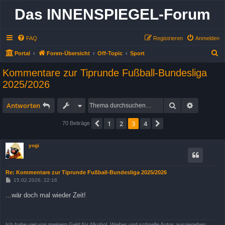
Das INNENSPIEGEL-Forum
FAQ
Registrieren
Anmelden
S
Portal
Foren-Übersicht
Off-Topic
Sport
u
Kommentare zur Tiprunde Fußball-Bundesliga
c
2025/2026
h
e
Suche
Erweitert
Antworten
1
2
3
4
Vorherige
Nächste
70 Beiträge
yogi
Re: Kommentare zur Tiprunde Fußball-Bundesliga 2025/2026
B
15.02.2026, 22:16
e
i
...wär doch mal wieder Zeit!
t
r
a
g
Ich habe viel von meinem Geld für Alkohol, Weiber und schnelle Autos ausgegeben ...