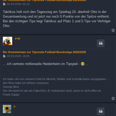
B
02.03.2026, 00:12
e
i
Taktikus holt sich den Tagessieg am Spieltag 24, überholt Otto in der
t
Gesamtwertung und ist jetzt nur noch 5 Punkte von der Spitze entfernt.
r
a
Bei den richtigen Tips liegt Taktikus auf Platz 1 und 5 Tips vor Verfolger
g
Otto.
yogi
Re: Kommentare zur Tiprunde Fußball-Bundesliga 2025/2026
B
03.03.2026, 18:05
e
i
... ich vertrete mittlerweile Heidenheim im Tipspiel -
...
t
r
a
g
Ich habe viel von meinem Geld für Alkohol, Weiber und schnelle Autos ausgegeben ...
den Rest habe ich einfach verprasst.
George Best
Der Verstand ist wie ein Fallschirm. Er funktioniert nicht, wenn er nicht offen ist.
Frank Zappa
jr