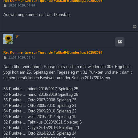
Re: Kommentare zur Tiprunde Fußball-Bundesliga 2025/2026
B
10.03.2026, 02:39
e
i
Auswertung kommt erst am Dienstag.
t
r
a
g
jr
Re: Kommentare zur Tiprunde Fußball-Bundesliga 2025/2026
B
11.03.2026, 01:41
e
i
Nach über vier Jahren Pause gibts endlich mal wieder ein 30+-Ergebnis -
t
yogi holt am 25. Spieltag den Tagessieg mit 31 Punkten und stellt damit
r
a
seinen persönlichen Bestwert aus der Saison 2017/2018 ein.
g
36 Punkte ... minol 2016/2017 Spieltag 25
36 Punkte ... minol 2018/2019 Spieltag 29
35 Punkte ... Otto 2007/2008 Spieltag 25
34 Punkte ... Otto 2009/2010 Spieltag 21
34 Punkte ... Otto 2009/2010 Spieltag 22
34 Punkte ... wolli 2016/2017 Spieltag 19
32 Punkte ... Taktikus 2020/2021 Spieltag 5
32 Punkte ... Chiyo 2015/2016 Spieltag 29
32 Punkte ... Otto 2014/2015 Spieltag 14