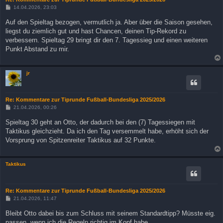
B
14.04.2026, 23:03
e
i
Auf den Spieltag bezogen, vermutlich ja. Aber über die Saison gesehen,
t
liegst du ziemlich gut und hast Chancen, deinen Tip-Rekord zu
r
a
verbessern. Spieltag 29 bringt dir den 7. Tagessieg und einen weiteren
g
Punkt Abstand zu mir.
jr
Re: Kommentare zur Tiprunde Fußball-Bundesliga 2025/2026
B
21.04.2026, 00:26
e
i
Spieltag 30 geht an Otto, der dadurch bei den (7) Tagessiegen mit
t
Taktikus gleichzieht. Da ich den Tag versemmelt habe, erhöht sich der
r
a
Vorsprung von Spitzenreiter Taktikus auf 32 Punkte.
g
Taktikus
Re: Kommentare zur Tiprunde Fußball-Bundesliga 2025/2026
B
21.04.2026, 11:47
e
i
Bleibt Otto dabei bis zum Schluss mit seinem Standardtipp? Müsste eig.
t
passen, wenn ich die Regeln richtig im Kopf habe.
r