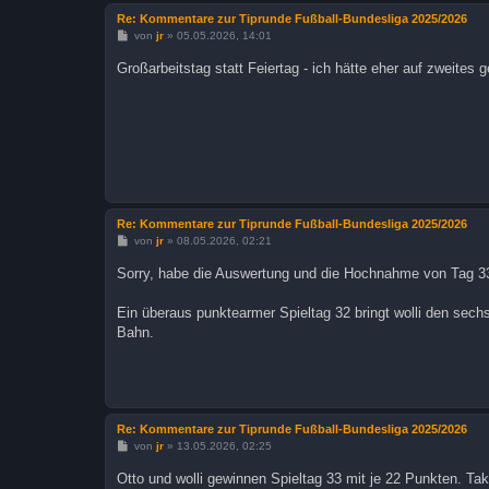
Re: Kommentare zur Tiprunde Fußball-Bundesliga 2025/2026
B
von
jr
»
05.05.2026, 14:01
e
i
Großarbeitstag statt Feiertag - ich hätte eher auf zweites g
t
r
a
g
Re: Kommentare zur Tiprunde Fußball-Bundesliga 2025/2026
B
von
jr
»
08.05.2026, 02:21
e
i
Sorry, habe die Auswertung und die Hochnahme von Tag 33
t
r
a
Ein überaus punktearmer Spieltag 32 bringt wolli den sech
g
Bahn.
Re: Kommentare zur Tiprunde Fußball-Bundesliga 2025/2026
B
von
jr
»
13.05.2026, 02:25
e
i
Otto und wolli gewinnen Spieltag 33 mit je 22 Punkten. Ta
t