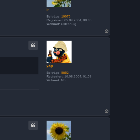
n
jr
Beiträge:
10076
Registriert:
05.04.2004, 08:06
Wohnort:
Oldenburg
N
a
c
h
o
b
e
n
yogi
Beiträge:
5852
Registriert:
10.08.2004, 01:58
Wohnort:
MS
N
a
c
h
o
b
e