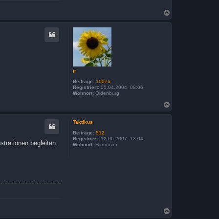
N
a
c
h
o
b
e
n
jr
Beiträge:
10076
Registriert:
05.04.2004, 08:06
Wohnort:
Oldenburg
N
a
c
Taktikus
h
o
Beiträge:
512
b
Registriert:
12.06.2007, 13:04
strationen begleiten
Wohnort:
Hannover
e
n
N
a