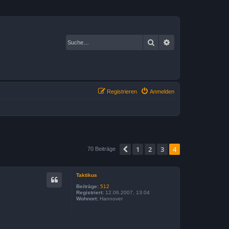
Suche
Erweiterte Suche
Registrieren
Anmelden
1
2
3
4
Vorherige
70 Beiträge
Taktikus
Beiträge:
512
Registriert:
12.06.2007, 13:04
Wohnort:
Hannover