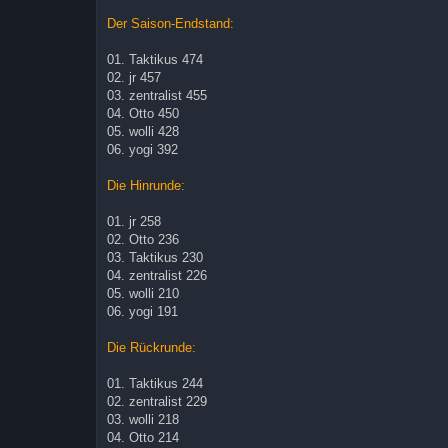
Der Saison-Endstand:
01. Taktikus 474
02. jr 457
03. zentralist 455
04. Otto 450
05. wolli 428
06. yogi 392
Die Hinrunde:
01. jr 258
02. Otto 236
03. Taktikus 230
04. zentralist 226
05. wolli 210
06. yogi 191
Die Rückrunde:
01. Taktikus 244
02. zentralist 229
03. wolli 218
04. Otto 214