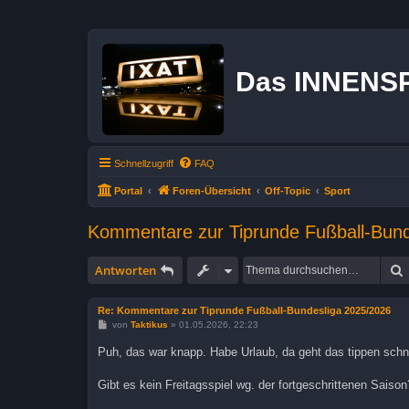
Das INNENS
Schnellzugriff
FAQ
Portal
Foren-Übersicht
Off-Topic
Sport
Kommentare zur Tiprunde Fußball-Bund
Antworten
Re: Kommentare zur Tiprunde Fußball-Bundesliga 2025/2026
B
von
Taktikus
»
01.05.2026, 22:23
e
i
Puh, das war knapp. Habe Urlaub, da geht das tippen schne
t
r
a
Gibt es kein Freitagsspiel wg. der fortgeschrittenen Saison
g