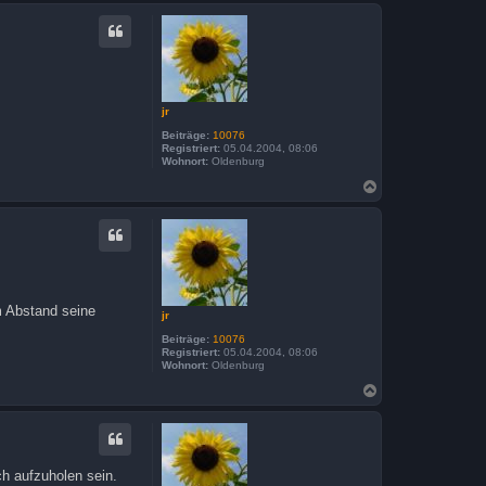
c
h
o
b
e
n
jr
Beiträge:
10076
Registriert:
05.04.2004, 08:06
Wohnort:
Oldenburg
N
a
c
h
o
b
e
n
m Abstand seine
jr
Beiträge:
10076
Registriert:
05.04.2004, 08:06
Wohnort:
Oldenburg
N
a
c
h
o
b
ch aufzuholen sein.
e