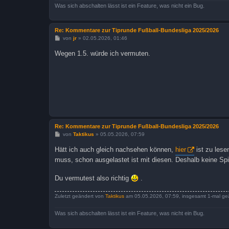
Was sich abschalten lässt ist ein Feature, was nicht ein Bug.
Re: Kommentare zur Tiprunde Fußball-Bundesliga 2025/2026
B
von
jr
»
02.05.2026, 01:46
e
i
Wegen 1.5. würde ich vermuten.
t
r
a
g
Re: Kommentare zur Tiprunde Fußball-Bundesliga 2025/2026
B
von
Taktikus
»
05.05.2026, 07:59
e
i
Hätt ich auch gleich nachsehen können,
hier
ist zu lese
t
r
muss, schon ausgelastet ist mit diesen. Deshalb keine Spi
a
g
Du vermutest also richtig
.
Zuletzt geändert von
Taktikus
am 05.05.2026, 07:59, insgesamt 1-mal ge
Was sich abschalten lässt ist ein Feature, was nicht ein Bug.