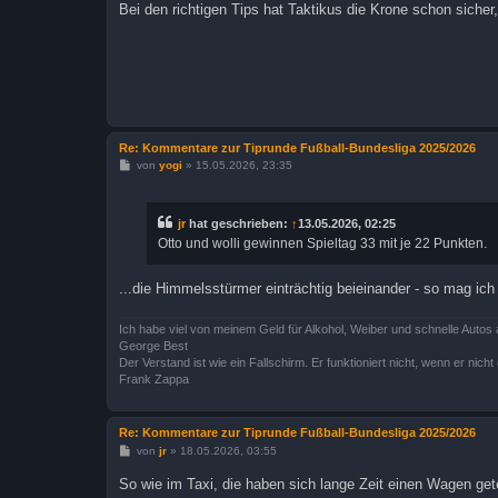
Bei den richtigen Tips hat Taktikus die Krone schon sicher,
r
a
g
Re: Kommentare zur Tiprunde Fußball-Bundesliga 2025/2026
B
von
yogi
»
15.05.2026, 23:35
e
i
t
r
jr
hat geschrieben:
↑
13.05.2026, 02:25
a
Otto und wolli gewinnen Spieltag 33 mit je 22 Punkten.
g
...die Himmelsstürmer einträchtig beieinander - so mag ich
Ich habe viel von meinem Geld für Alkohol, Weiber und schnelle Autos 
George Best
Der Verstand ist wie ein Fallschirm. Er funktioniert nicht, wenn er nicht o
Frank Zappa
Re: Kommentare zur Tiprunde Fußball-Bundesliga 2025/2026
B
von
jr
»
18.05.2026, 03:55
e
i
So wie im Taxi, die haben sich lange Zeit einen Wagen gete
t