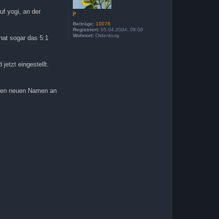
n
uf yogi, an der
jr
Beiträge:
10076
Registriert:
05.04.2004, 08:06
Wohnort:
Oldenburg
hat sogar das 5:1
jetzt eingestellt.
einen neuen Namen an