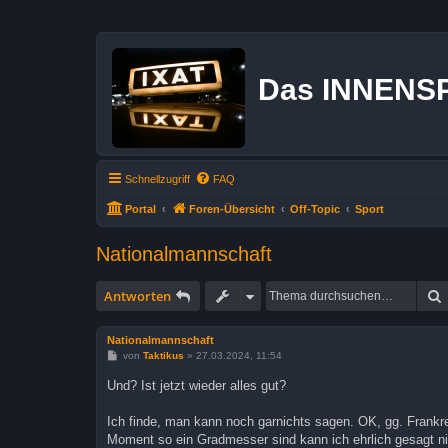
Das INNENS
Schnellzugriff
FAQ
Portal
Foren-Übersicht
Off-Topic
Sport
Nationalmannschaft
Antworten
Nationalmannschaft
B
von
Taktikus
»
27.03.2024, 11:54
e
i
Und? Ist jetzt wieder alles gut?
t
r
a
Ich finde, man kann noch garnichts sagen. OK, gg. Frankr
g
Moment so ein Gradmesser sind kann ich ehrlich gesagt nich