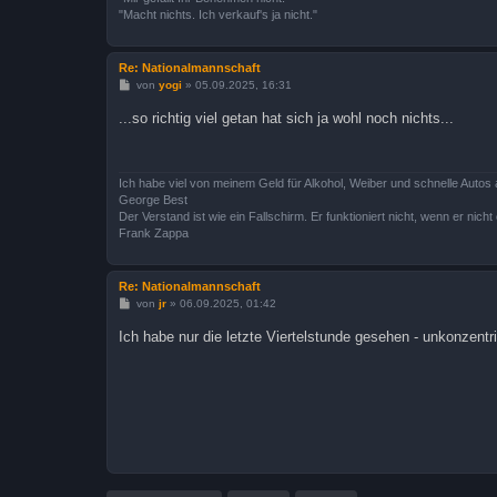
"Macht nichts. Ich verkauf's ja nicht."
Re: Nationalmannschaft
B
von
yogi
»
05.09.2025, 16:31
e
i
...so richtig viel getan hat sich ja wohl noch nichts...
t
r
a
g
Ich habe viel von meinem Geld für Alkohol, Weiber und schnelle Autos 
George Best
Der Verstand ist wie ein Fallschirm. Er funktioniert nicht, wenn er nicht o
Frank Zappa
Re: Nationalmannschaft
B
von
jr
»
06.09.2025, 01:42
e
i
Ich habe nur die letzte Viertelstunde gesehen - unkonzentr
t
r
a
g