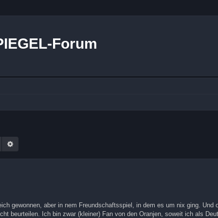
PIEGEL-Forum
Suche
Erweiterte Suche
eich gewonnen, aber in nem Freundschaftsspiel, in dem es um nix ging. Und o
t beurteilen. Ich bin zwar (kleiner) Fan von den Oranjen, soweit ich als Deu