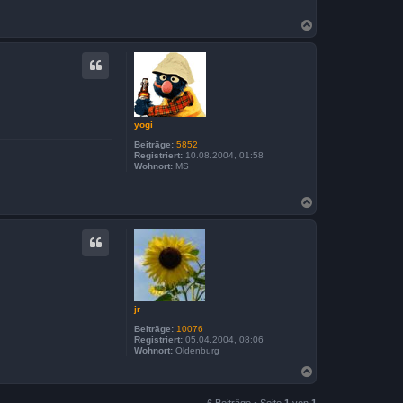
N
a
c
h
o
b
e
n
yogi
Beiträge:
5852
Registriert:
10.08.2004, 01:58
Wohnort:
MS
N
a
c
h
o
b
e
n
jr
Beiträge:
10076
Registriert:
05.04.2004, 08:06
Wohnort:
Oldenburg
N
a
c