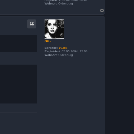
Wohnort:
Oldenburg
N
a
c
h
o
b
e
n
Otto
Beiträge:
19388
Registriert:
05.05.2004, 15:06
Wohnort:
Oldenburg