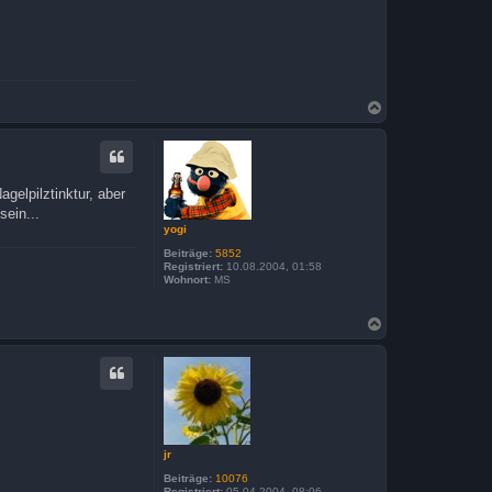
N
a
c
h
o
b
gelpilztinktur, aber
e
sein...
n
yogi
Beiträge:
5852
Registriert:
10.08.2004, 01:58
Wohnort:
MS
N
a
c
h
o
b
e
n
jr
Beiträge:
10076
Registriert:
05.04.2004, 08:06