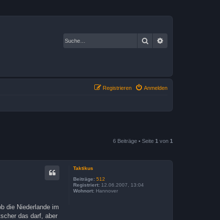
Suche
Erweiterte Suche
Registrieren
Anmelden
6 Beiträge • Seite
1
von
1
Taktikus
Beiträge:
512
Registriert:
12.06.2007, 13:04
Wohnort:
Hannover
b die Niederlande im
tscher das darf, aber