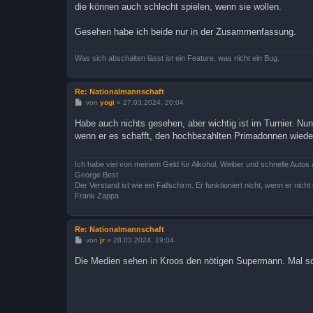
die können auch schlecht spielen, wenn sie wollen.
Gesehen habe ich beide nur in der Zusammenfassung.
Was sich abschalten lässt ist ein Feature, was nicht ein Bug.
Re: Nationalmannschaft
B
von
yogi
»
27.03.2024, 20:04
e
i
Habe auch nichts gesehen, aber wichtig ist im Turnier. Nun
t
wenn er es schafft, den hochbezahlten Primadonnen wieder 
r
a
g
Ich habe viel von meinem Geld für Alkohol, Weiber und schnelle Autos 
George Best
Der Verstand ist wie ein Fallschirm. Er funktioniert nicht, wenn er nicht o
Frank Zappa
Re: Nationalmannschaft
B
von
jr
»
28.03.2024, 19:04
e
i
Die Medien sehen in Kroos den nötigen Supermann. Mal sch
t
r
a
g