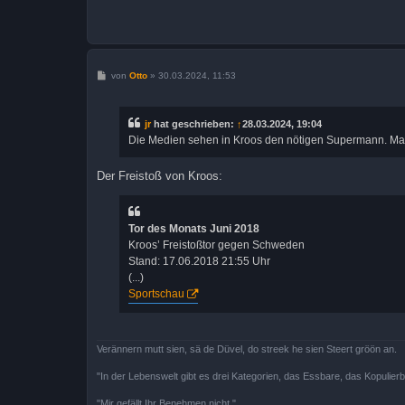
B
von
Otto
»
30.03.2024, 11:53
e
i
t
r
jr
hat geschrieben:
↑
28.03.2024, 19:04
a
Die Medien sehen in Kroos den nötigen Supermann. Mal 
g
Der Freistoß von Kroos:
Tor des Monats Juni 2018
Kroos’ Freistoßtor gegen Schweden
Stand: 17.06.2018 21:55 Uhr
(...)
Sportschau
Verännern mutt sien, sä de Düvel, do streek he sien Steert gröön an.
"In der Lebenswelt gibt es drei Kategorien, das Essbare, das Kopulier
"Mir gefällt Ihr Benehmen nicht."