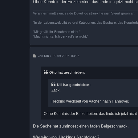
Ohne Kenntnis der Einzelheiten: das finde ich jetzt nicht s
Verännern mutt sien, sä de Düvel, do streek he sien Steert gröön an.
"In der Lebenswelt gibt es drei Kategorien, das Essbare, das Kopulier
"Mir gefällt Ihr Benehmen nicht."
"Macht nichts. Ich verkauf's ja nicht."
B
von
Ulli
»
09.09.2006, 03:36
e
i
t
r
Otto hat geschrieben:
a
g
Ulli hat geschrieben:
Zack,
Hecking wechselt von Aachen nach Hannover.
Ohne Kenntnis der Einzelheiten: das finde ich jetzt nicht 
Die Sache hat zumindest einen faden Beigeschmack.
Wer wird wohl Heckings Nachfolger ?