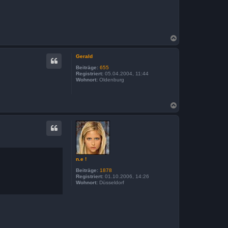
N
a
c
Gerald
h
o
Beiträge:
655
b
Registriert:
05.04.2004, 11:44
Wohnort:
Oldenburg
e
n
N
a
c
h
o
b
e
n
n.e !
Beiträge:
1878
Registriert:
01.10.2006, 14:26
Wohnort:
Düsseldorf