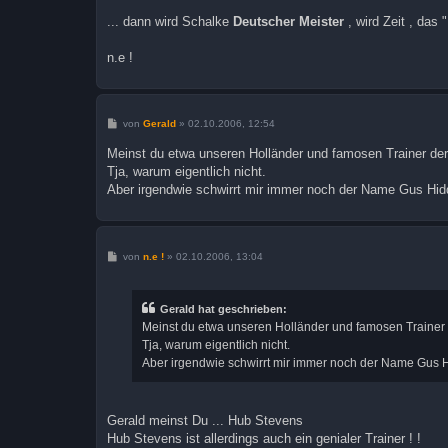
... dann wird Schalke
Deutscher Meister
, wird Zeit , das
n.e !
B
von
Gerald
»
02.10.2006, 12:54
e
i
Meinst du etwa unseren Holländer und famosen Trainer der
t
Tja, warum eigentlich nicht.
r
a
Aber irgendwie schwirrt mir immer noch der Name Gus Hidd
g
B
von
n.e !
»
02.10.2006, 13:04
e
i
t
r
Gerald hat geschrieben:
a
Meinst du etwa unseren Holländer und famosen Trainer 
g
Tja, warum eigentlich nicht.
Aber irgendwie schwirrt mir immer noch der Name Gus Hi
Gerald meinst Du ... Hub Stevens
Hub Stevens ist allerdings auch ein genialer Trainer ! !