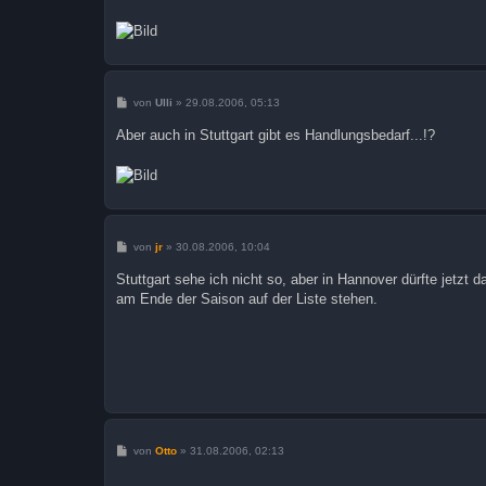
B
von
Ulli
»
29.08.2006, 05:13
e
i
Aber auch in Stuttgart gibt es Handlungsbedarf...!?
t
r
a
g
B
von
jr
»
30.08.2006, 10:04
e
i
Stuttgart sehe ich nicht so, aber in Hannover dürfte jetzt d
t
am Ende der Saison auf der Liste stehen.
r
a
g
B
von
Otto
»
31.08.2006, 02:13
e
i