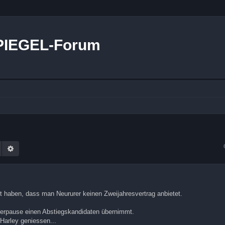
PIEGEL-Forum
Suche
Erweiterte Suche
rt haben, dass man Neururer keinen Zweijahresvertrag anbietet.
terpause einen Abstiegskandidaten übernimmt.
Harley geniessen...