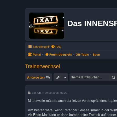
Das INNENS
Schnellzugriff
FAQ
Portal
Foren-Übersicht
Off-Topic
Sport
Trainerwechsel
Antworten
B
von
Ulli
»
29.08.2006, 03:29
e
i
Mittlerweile müsste auch der letzte Vereinspräsident kapie
t
r
a
Am besten wäre, wenn Peter der Grosse immer in der Win
g
Ab Ende Mai kann er dann immer seine Freiheit auf seiner 