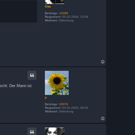
e
n
Otto
Beiträge:
19388
Registriert:
05.05.2004, 15:06
Wohnort:
Oldenburg
N
a
c
h
o
b
echt: Der Mann ist
e
n
jr
Beiträge:
10076
Registriert:
05.04.2004, 08:06
Wohnort:
Oldenburg
N
a
c
h