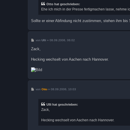
r
Otto hat geschrieben:
a
Ehe ich mich in der Presse fertigmachen lasse, nehme ic
g
Sollte er einer Abfindung nicht zustimmen, stehen ihm bis
B
von
Ulli
»
08.09.2006, 06:02
e
i
Zack,
t
r
a
Hecking wechselt von Aachen nach Hannover.
g
B
von
Otto
»
08.09.2006, 10:03
e
i
t
r
Ulli hat geschrieben:
a
Zack,
g
Hecking wechselt von Aachen nach Hannover.