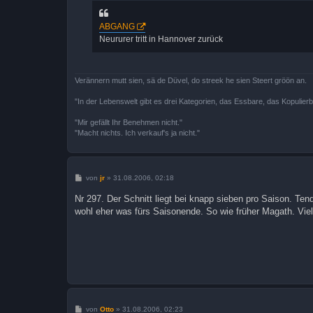
t
r
a
ABGANG
g
Neururer tritt in Hannover zurück
Verännern mutt sien, sä de Düvel, do streek he sien Steert gröön an.
"In der Lebenswelt gibt es drei Kategorien, das Essbare, das Kopulier
"Mir gefällt Ihr Benehmen nicht."
"Macht nichts. Ich verkauf's ja nicht."
B
von
jr
»
31.08.2006, 02:18
e
i
Nr 297. Der Schnitt liegt bei knapp sieben pro Saison. Te
t
wohl eher was fürs Saisonende. So wie früher Magath. Viell
r
a
g
B
von
Otto
»
31.08.2006, 02:23