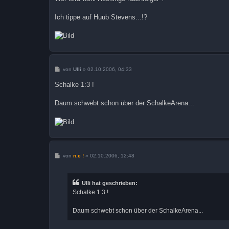
Ich tippe auf Huub Stevens...!?
B
von
Ulli
»
02.10.2006, 04:33
e
i
Schalke 1:3 !
t
r
a
Daum schwebt schon über der SchalkeArena...
g
B
von
n.e !
»
02.10.2006, 12:48
e
i
t
r
Ulli hat geschrieben:
a
Schalke 1:3 !
g
Daum schwebt schon über der SchalkeArena...