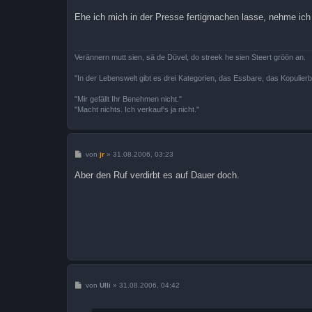
e
i
Ehe ich mich in der Presse fertigmachen lasse, nehme ich 
t
r
a
g
Verännern mutt sien, sä de Düvel, do streek he sien Steert gröön an.
"In der Lebenswelt gibt es drei Kategorien, das Essbare, das Kopulier
"Mir gefällt Ihr Benehmen nicht."
"Macht nichts. Ich verkauf's ja nicht."
B
von
jr
»
31.08.2006, 03:23
e
i
Aber den Ruf verdirbt es auf Dauer doch.
t
r
a
g
B
von
Ulli
»
31.08.2006, 04:42
e
i
t