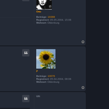
o
b
e
n
Otto
Beiträge:
19388
Registriert:
05.05.2004, 15:06
Wohnort:
Oldenburg
N
a
c
h
o
b
e
n
jr
Beiträge:
10076
Registriert:
05.04.2004, 08:06
Wohnort:
Oldenburg
N
a
c
Ulli
h
o
b
e