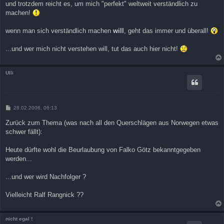
und trotzdem reicht es, um mich "perfekt" weltweit verständlich zu
machen!
wenn man sich verständlich machen
will
, geht das immer und überall!
...und wer mich nicht verstehen will, tut das auch hier nicht!
Ulli
B
28.02.2006, 06:13
e
i
Zurück zum Thema (was nach all den Querschlägen aus Norwegen etwas
t
schwer fällt):
r
a
g
Heute dürfte wohl die Beurlaubung von Falko Götz bekanntgegeben
werden...
...und wer wird Nachfolger ?
Vielleicht Ralf Rangnick ??
nicht egal !