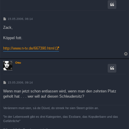
B
15.05.2006, 06:14
e
i
Zack,
t
r
a
Köppel fott.
g
http://www.n-tv.de/667390.html
Otto
B
15.05.2006, 09:14
e
i
Wenn man jetzt schon entlassen wird, wenn man den zehnten Platz
t
geholt hat . . . wer will auf diesen Schleudersitz?
r
a
g
Verännern mutt sien, sä de Düvel, do streek he sien Steert gröön an.
"In der Lebenswelt gibt es drei Kategorien, das Essbare, das Kopulierbare und das
Gefährliche"