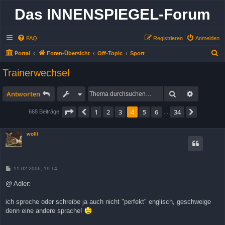
Das INNENSPIEGEL-Forum
FAQ
Registrieren
Anmelden
S
Portal
Foren-Übersicht
Off-Topic
Sport
u
Trainerwechsel
c
h
Suche
Erweitert
Antworten
e
Seite
4
von
34
1
2
3
4
5
6
34
Vorherige
Nächste
668 Beiträge
…
wolli
B
11.02.2006, 19:14
e
i
@ Adler:
t
r
a
ich spreche oder schreibe ja auch nicht "perfekt" englisch, geschweige
g
denn eine andere sprache!