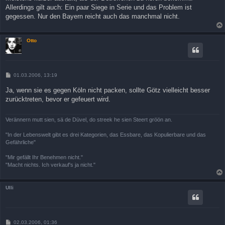
a
Allerdings gilt auch: Ein paar Siege in Serie und das Problem ist
g
gegessen. Nur den Bayern reicht auch das manchmal nicht.
Otto
B
01.03.2006, 13:19
e
i
Ja, wenn sie es gegen Köln nicht packen, sollte Götz vielleicht besser
t
zurücktreten, bevor er gefeuert wird.
r
a
g
Verännern mutt sien, sä de Düvel, do streek he sien Steert gröön an.
"In der Lebenswelt gibt es drei Kategorien, das Essbare, das Kopulierbare und das
Gefährliche"
"Mir gefällt Ihr Benehmen nicht."
"Macht nichts. Ich verkauf's ja nicht."
Ulli
B
02.03.2006, 01:36