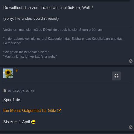
Du wolltest dich zum Trainerwechsel äußern, Wolli?
(sorry, file under: couldn't resist)
Verännern mutt sien, sä de Düvel, do streek he sien Steert gröön an.
"In der Lebenswelt gibt es drei Kategorien, das Essbare, das Kopulierbare und das
Gefährliche"
"Mir gefällt Ihr Benehmen nicht."
"Macht nichts. Ich verkauf's ja nicht."
jr
B
01.03.2006, 02:55
e
i
Sport1.de:
t
r
a
Ein Monat Galgenfrist für Götz
g
Bis zum 1.April