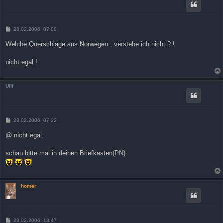
B
28.02.2006, 07:08
e
i
Welche Querschläge aus Norwegen , verstehe ich nicht ? !
t
r
a
nicht egal !
g
Ulli
B
28.02.2006, 07:22
e
i
@ nicht egal,
t
r
a
schau bitte mal in deinen Briefkasten(PN).
g
homer
B
28.02.2006, 13:47