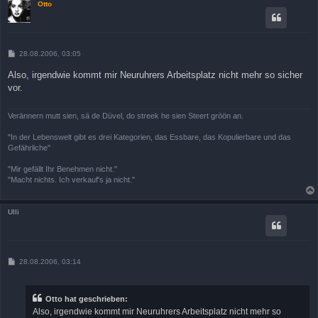
Otto
B
28.08.2006, 03:05
e
i
Also, irgendwie kommt mir Neuruhrers Arbeitsplatz nicht mehr so sicher
t
vor.
r
a
g
Verännern mutt sien, sä de Düvel, do streek he sien Steert gröön an.
"In der Lebenswelt gibt es drei Kategorien, das Essbare, das Kopulierbare und das
Gefährliche"
"Mir gefällt Ihr Benehmen nicht."
"Macht nichts. Ich verkauf's ja nicht."
Ulli
B
28.08.2006, 03:14
e
i
t
r
Otto hat geschrieben:
a
Also, irgendwie kommt mir Neuruhrers Arbeitsplatz nicht mehr so
g