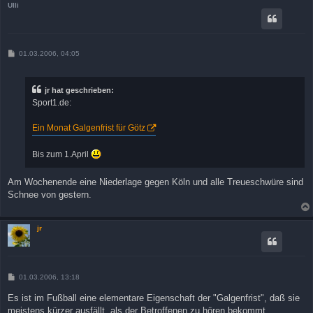
Ulli
B
01.03.2006, 04:05
e
i
t
r
jr hat geschrieben:
a
Sport1.de:
g
Ein Monat Galgenfrist für Götz
Bis zum 1.April
Am Wochenende eine Niederlage gegen Köln und alle Treueschwüre sind
Schnee von gestern.
jr
B
01.03.2006, 13:18
e
i
Es ist im Fußball eine elementare Eigenschaft der "Galgenfrist", daß sie
t
meistens kürzer ausfällt, als der Betroffenen zu hören bekommt.
r