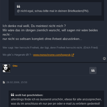
@ nicht egal, schau bitte mal in deinen Briefkasten(PN).
Ich denke mal wolli, Du meintest nicht mich ?
Mir wäre das im übrigen ziemlich wurscht, will sagen mir wäre beides
recht -
nur nicht so seltsam komplett ohne Antwot abzustinken...
Wer sagt: hier herrscht Freiheit, der lügt, denn Freiheit herrscht nicht. (Erich Fried)
Wo gibt`s Høgørøk-Øl ? -
www.monochrome.com/hogorok
Otto
B
28.02.2006, 15:53
e
i
t
r
wolli hat geschrieben:
a
allerdings finde ich es äusserst unschön, etwas für alle anzusprechen,
g
was du im anschluss eh nur per pn oder e-mail zu erörtern gedenkst!