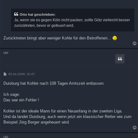
e
i
t
r
Otto hat geschrieben:
a
Ja, wenn sie es gegen Köln nicht packen, sollte Götz vielleicht besser
g
zurücktreten, bevor er gefeuert wird.
Zurücktreten bringt aber weniger Kohle für den Betroffenen...
Ulli
B
05.04.2006, 02:07
e
i
Duisburg hat Kohler nach 108 Tagen Amtszeit entlassen.
t
r
a
Ich sage:
g
Das war ein Fehler !
Kohler ist der ideale Mann für einen Neuanfang in der zweiten Liga.
Und da landet Duisburg, auch wenn jetzt ein klassischer Retter wie zum
Beispiel Jörg Berger angeheuert wird.
Ulli