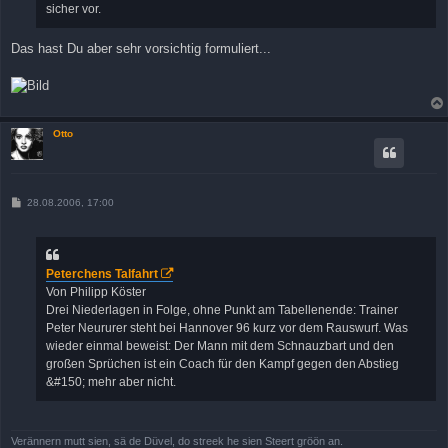
sicher vor.
Das hast Du aber sehr vorsichtig formuliert...
Otto
B
28.08.2006, 17:00
e
i
t
r
a
Peterchens Talfahrt
g
Von Philipp Köster
Drei Niederlagen in Folge, ohne Punkt am Tabellenende: Trainer
Peter Neururer steht bei Hannover 96 kurz vor dem Rauswurf. Was
wieder einmal beweist: Der Mann mit dem Schnauzbart und den
großen Sprüchen ist ein Coach für den Kampf gegen den Abstieg
&#150; mehr aber nicht.
Verännern mutt sien, sä de Düvel, do streek he sien Steert gröön an.