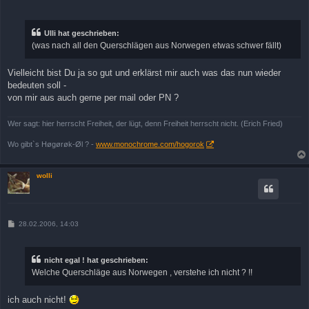
e
i
t
r
Ulli hat geschrieben:
a
(was nach all den Querschlägen aus Norwegen etwas schwer fällt)
g
Vielleicht bist Du ja so gut und erklärst mir auch was das nun wieder
bedeuten soll -
von mir aus auch gerne per mail oder PN ?
Wer sagt: hier herrscht Freiheit, der lügt, denn Freiheit herrscht nicht. (Erich Fried)
Wo gibt`s Høgørøk-Øl ? -
www.monochrome.com/hogorok
wolli
B
28.02.2006, 14:03
e
i
t
r
nicht egal ! hat geschrieben:
a
Welche Querschläge aus Norwegen , verstehe ich nicht ? !!
g
ich auch nicht!