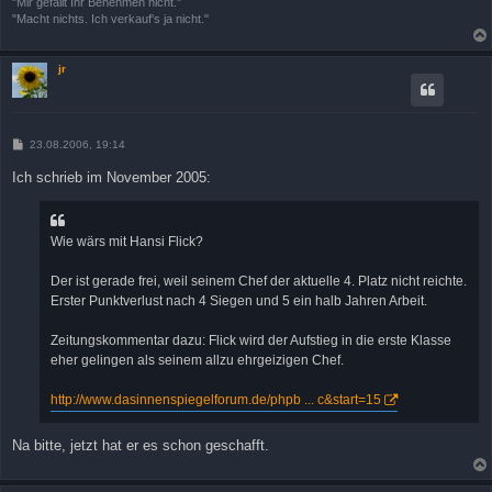
"Mir gefällt Ihr Benehmen nicht."
"Macht nichts. Ich verkauf's ja nicht."
jr
B
23.08.2006, 19:14
e
i
Ich schrieb im November 2005:
t
r
a
g
Wie wärs mit Hansi Flick?
Der ist gerade frei, weil seinem Chef der aktuelle 4. Platz nicht reichte.
Erster Punktverlust nach 4 Siegen und 5 ein halb Jahren Arbeit.
Zeitungskommentar dazu: Flick wird der Aufstieg in die erste Klasse
eher gelingen als seinem allzu ehrgeizigen Chef.
http://www.dasinnenspiegelforum.de/phpb ... c&start=15
Na bitte, jetzt hat er es schon geschafft.