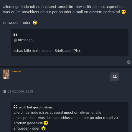
allerdings finde ich es äusserst
unschön
, etwas für alle anzusprechen,
was du im anschluss eh nur per pn oder e-mail zu erörtern gedenkst!
entweder, - oder!
@ nicht egal,
schau bitte mal in deinen Briefkasten(PN).
homer
B
28.02.2006, 14:58
e
i
t
r
wolli hat geschrieben:
a
allerdings finde ich es äusserst
unschön
, etwas für alle
g
anzusprechen, was du im anschluss eh nur per pn oder e-mail zu
erörtern gedenkst!
entweder, - oder!