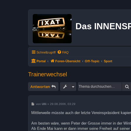
Das INNENS
Schnellzugriff
FAQ
Portal
Foren-Übersicht
Off-Topic
Sport
Trainerwechsel
Antworten
B
von
Ulli
»
29.08.2006, 03:29
e
i
Mittlerweile müsste auch der letzte Vereinspräsident kapie
t
r
a
Am besten wäre, wenn Peter der Grosse immer in der Win
g
Ab Ende Mai kann er dann immer seine Freiheit auf seiner 