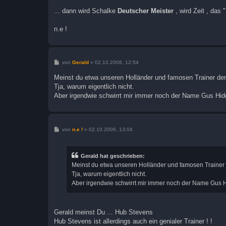
... dann wird Schalke
Deutscher Meister
, wird Zeit , das
n.e !
B
von
Gerald
»
02.10.2006, 12:54
e
i
Meinst du etwa unseren Holländer und famosen Trainer der
t
Tja, warum eigentlich nicht.
r
a
Aber irgendwie schwirrt mir immer noch der Name Gus Hidd
g
B
von
n.e !
»
02.10.2006, 13:04
e
i
t
r
Gerald hat geschrieben:
a
Meinst du etwa unseren Holländer und famosen Trainer 
g
Tja, warum eigentlich nicht.
Aber irgendwie schwirrt mir immer noch der Name Gus Hi
Gerald meinst Du ... Hub Stevens
Hub Stevens ist allerdings auch ein genialer Trainer ! !