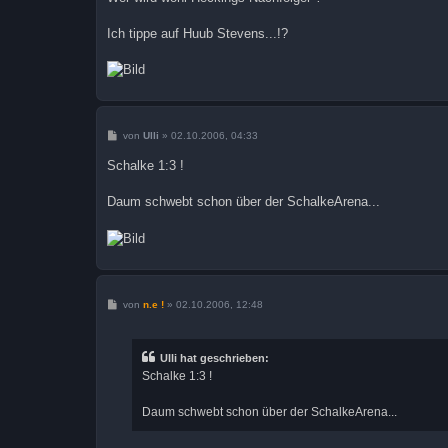
Ich tippe auf Huub Stevens...!?
B
von
Ulli
»
02.10.2006, 04:33
e
i
Schalke 1:3 !
t
r
a
Daum schwebt schon über der SchalkeArena...
g
B
von
n.e !
»
02.10.2006, 12:48
e
i
t
r
Ulli hat geschrieben:
a
Schalke 1:3 !
g
Daum schwebt schon über der SchalkeArena...