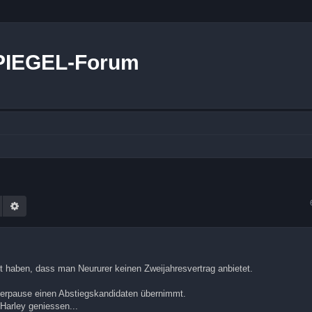
PIEGEL-Forum
Suche
Erweiterte Suche
rt haben, dass man Neururer keinen Zweijahresvertrag anbietet.
terpause einen Abstiegskandidaten übernimmt.
Harley geniessen...