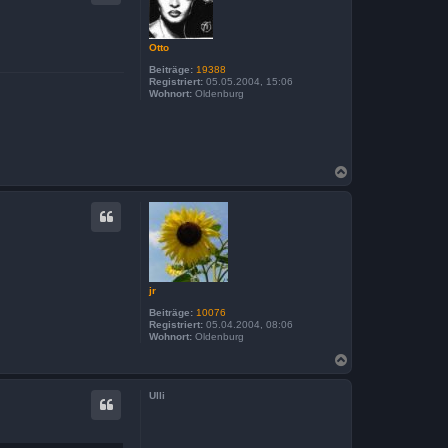
o
b
e
n
Otto
Beiträge:
19388
Registriert:
05.05.2004, 15:06
Wohnort:
Oldenburg
N
a
c
h
o
b
e
n
jr
Beiträge:
10076
Registriert:
05.04.2004, 08:06
Wohnort:
Oldenburg
N
a
c
Ulli
h
o
b
e