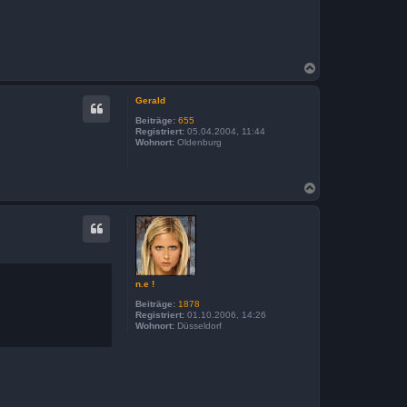
N
a
c
Gerald
h
o
Beiträge:
655
b
Registriert:
05.04.2004, 11:44
Wohnort:
Oldenburg
e
n
N
a
c
h
o
b
e
n
n.e !
Beiträge:
1878
Registriert:
01.10.2006, 14:26
Wohnort:
Düsseldorf