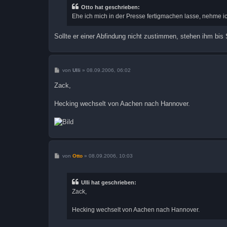
r
Otto hat geschrieben:
a
Ehe ich mich in der Presse fertigmachen lasse, nehme ic
g
Sollte er einer Abfindung nicht zustimmen, stehen ihm bis
B
von
Ulli
»
08.09.2006, 06:02
e
i
Zack,
t
r
a
Hecking wechselt von Aachen nach Hannover.
g
B
von
Otto
»
08.09.2006, 10:03
e
i
t
r
Ulli hat geschrieben:
a
Zack,
g
Hecking wechselt von Aachen nach Hannover.