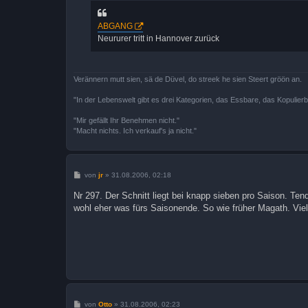
t
r
a
ABGANG
g
Neururer tritt in Hannover zurück
Verännern mutt sien, sä de Düvel, do streek he sien Steert gröön an.
"In der Lebenswelt gibt es drei Kategorien, das Essbare, das Kopulier
"Mir gefällt Ihr Benehmen nicht."
"Macht nichts. Ich verkauf's ja nicht."
B
von
jr
»
31.08.2006, 02:18
e
i
Nr 297. Der Schnitt liegt bei knapp sieben pro Saison. Te
t
wohl eher was fürs Saisonende. So wie früher Magath. Viell
r
a
g
B
von
Otto
»
31.08.2006, 02:23