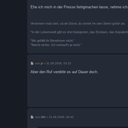
e
i
Ehe ich mich in der Presse fertigmachen lasse, nehme ich 
t
r
a
g
Verännern mutt sien, sä de Düvel, do streek he sien Steert gröön an.
"In der Lebenswelt gibt es drei Kategorien, das Essbare, das Kopulier
"Mir gefällt Ihr Benehmen nicht."
"Macht nichts. Ich verkauf's ja nicht."
B
von
jr
»
31.08.2006, 03:23
e
i
Aber den Ruf verdirbt es auf Dauer doch.
t
r
a
g
B
von
Ulli
»
31.08.2006, 04:42
e
i
t