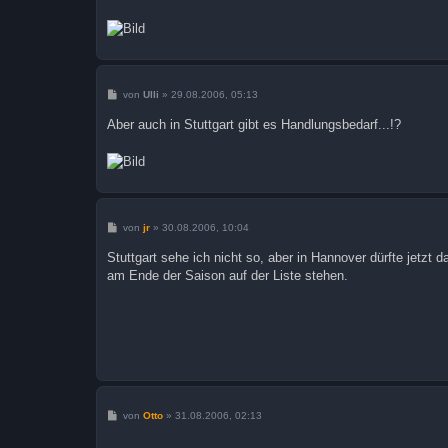
B
von
Ulli
»
29.08.2006, 05:13
e
i
Aber auch in Stuttgart gibt es Handlungsbedarf...!?
t
r
a
g
B
von
jr
»
30.08.2006, 10:04
e
i
Stuttgart sehe ich nicht so, aber in Hannover dürfte jetzt d
t
am Ende der Saison auf der Liste stehen.
r
a
g
B
von
Otto
»
31.08.2006, 02:13
e
i