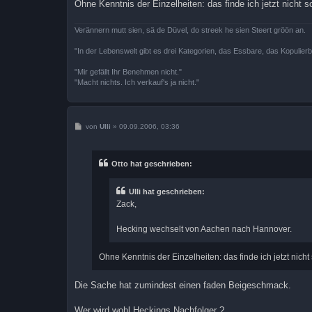
Ohne Kenntnis der Einzelheiten: das finde ich jetzt nicht s
Verännern mutt sien, sä de Düvel, do streek he sien Steert gröön an.
"In der Lebenswelt gibt es drei Kategorien, das Essbare, das Kopulier
"Mir gefällt Ihr Benehmen nicht."
"Macht nichts. Ich verkauf's ja nicht."
B
von
Ulli
»
09.09.2006, 03:36
e
i
t
r
Otto hat geschrieben:
a
g
Ulli hat geschrieben:
Zack,
Hecking wechselt von Aachen nach Hannover.
Ohne Kenntnis der Einzelheiten: das finde ich jetzt nicht 
Die Sache hat zumindest einen faden Beigeschmack.
Wer wird wohl Heckings Nachfolger ?