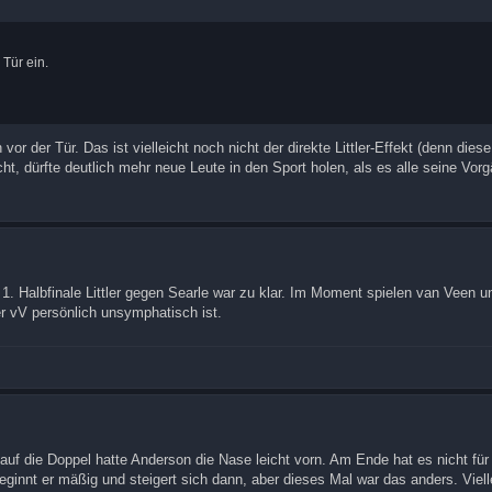
 Tür ein.
 vor der Tür. Das ist vielleicht noch nicht der direkte Littler-Effekt (denn die
cht, dürfte deutlich mehr neue Leute in den Sport holen, als es alle seine Vor
 1. Halbfinale Littler gegen Searle war zu klar. Im Moment spielen van Veen 
er vV persönlich unsymphatisch ist.
uf die Doppel hatte Anderson die Nase leicht vorn. Am Ende hat es nicht für 
 beginnt er mäßig und steigert sich dann, aber dieses Mal war das anders. Viell