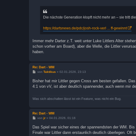
i
t
r
a
Die nächste Generation klopft nicht mehr an – sie tritt die
g
https://dartsnews.de/pdc/josh-rock-verl ... ff-gewinnt
Immer mehr Darter z.T. weit unter Luke Littlers Alter stehen
schon vorher am Board), aber die Welle, die Littler verursa
haben.
Re: Dart - WM
B
von
Taktikus
»
02.01.2026, 23:13
e
i
Bisher hat mir Littler gegen Cross am besten gefallen. Das
t
4:1 von vV, ist aber deutlich spannender, auch wenn mir d
r
a
g
Was sich abschalten lässt ist ein Feature, was nicht ein Bug.
Re: Dart - WM
B
von
jr
»
04.01.2026, 01:16
e
i
Das Spiel war sicher eines der spannendsten der WM. Bis a
t
Finale war Littler dann erstaunlich deutlich überlegen. Oft
r
a