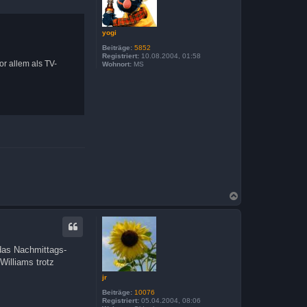
b
e
n
yogi
Beiträge:
5852
Registriert:
10.08.2004, 01:58
or allem als TV-
Wohnort:
MS
N
a
c
h
o
b
 das Nachmittags-
e
Williams trotz
n
jr
Beiträge:
10076
Registriert:
05.04.2004, 08:06