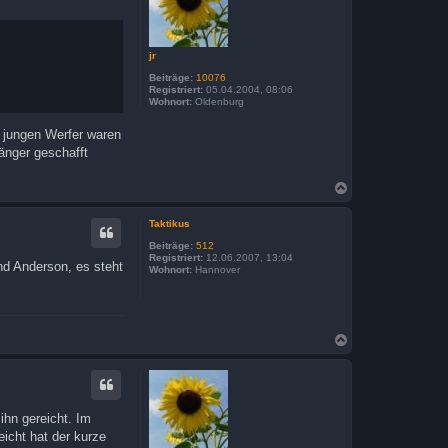
b
e
n
jr
Beiträge:
10076
Registriert:
05.04.2004, 08:06
Wohnort:
Oldenburg
se jungen Werfer waren
gänger geschafft
N
a
c
Taktikus
h
o
Beiträge:
512
b
Registriert:
12.06.2007, 13:04
und Anderson, es steht
Wohnort:
Hannover
e
n
N
a
c
h
o
b
ihn gereicht. Im
e
eicht hat der kurze
n