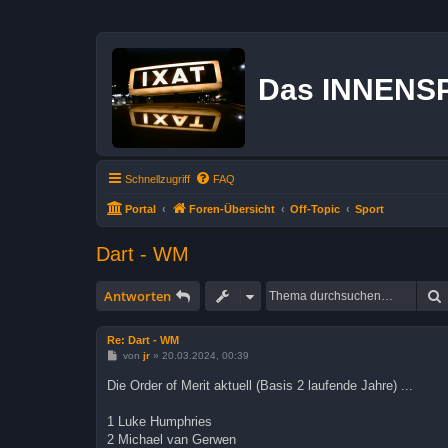
Das INNENS
Schnellzugriff
FAQ
Portal
Foren-Übersicht
Off-Topic
Sport
Dart - WM
Antworten
Re: Dart - WM
B
von
jr
»
20.03.2024, 00:39
e
i
Die Order of Merit aktuell (Basis 2 laufende Jahre) ...
t
r
a
1 Luke Humphries
g
2 Michael van Gerwen