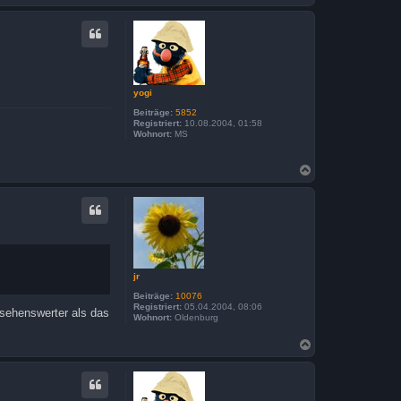
a
c
h
o
b
e
n
yogi
Beiträge:
5852
Registriert:
10.08.2004, 01:58
Wohnort:
MS
N
a
c
h
o
b
e
n
jr
Beiträge:
10076
Registriert:
05.04.2004, 08:06
 sehenswerter als das
Wohnort:
Oldenburg
N
a
c
h
o