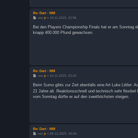
Re: Dart - WM
B
von
jr
»
24.11.2025, 22:58
e
i
Bei den Players Championship Finals hat er am Sonntag ebe
t
knapp 400.000 Pfund gewachsen.
r
a
g
Re: Dart - WM
B
von
jr
»
24.11.2025, 23:20
e
i
Beim Sumo gibts zur Zeit ebenfalls eine Art Luke Littler: A
t
r
21 Jahre alt. Reaktionsschnell und technisch sehr flexibe
a
vom Sonntag dürfte er auf den zweithöchsten steigen.
g
Re: Dart - WM
B
von
jr
»
09.12.2025, 20:04
e