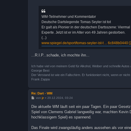
i
t
r
a
WM-Teilnehmer und Kommentator
g
Deutsche Dartslegende Tomas Seyler ist tot
Er galt als Pionier in der deutschen Dartsszene: Vierma
Experte. Jetzt ist er im Alter von 49 Jahren gestorben.
(...)
www.spiegel.de/sport/tomas-seyler-ist-t ... 6c848b0440
...R.I.P...schade, ich mochte ihn...
Ich habe viel von meinem Geld für Alkohol, Weiber und schnelle Autos 
George Best
Der Verstand ist wie ein Fallschirm. Er funktioniert nicht, wenn er nicht o
Frank Zappa
Re: Dart - WM
B
von
jr
»
20.12.2024, 03:24
e
i
Die aktuelle WM läuft seit ein paar Tagen. Ein paar Gese
t
Spiel von Clemens Gabriel langweilig war, machten Kevin D
r
a
hochklassigem Spiel) es spannend.
g
Das Finale wird zwangsläufig anders aussehen als vor ein