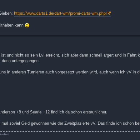
oSieben:
https://www.darts1.de/dart-wm/promi-darts-wm.php
ithalten kann
g ist und nicht so sein Lvl erreicht, sich aber dann schnell ärgert und in Fahr
t dann untergegangen.
er uns in anderen Turnieren auch vorgesetzt werden wird, auch wenn ich vV in 
 Anderson +8 und Searle +12 find ich da schon erstaunlicher.
r 3 mal soviel Geld gewonnen wie der Zweitplazierte vV. Das finde ich schon 
ändert.