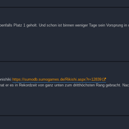
nfalls Platz 1 geholt. Und schon ist binnen weniger Tage sein Vorsprung in d
onishiki
https://sumodb.sumogames.de/Rikishi.aspx?r=12839
l hat er es in Rekordzeit von ganz unten zum dritthöchsten Rang gebracht. Na