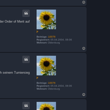
N
a
c
h
o
b
er Order of Merit auf
e
n
jr
Beiträge:
10076
Registriert:
05.04.2004, 08:06
Wohnort:
Oldenburg
N
a
c
h
o
b
e
n
ch seinem Turniersieg
jr
Beiträge:
10076
Registriert:
05.04.2004, 08:06
Wohnort:
Oldenburg
N
a
c
h
o