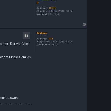
jr
Beiträge:
10076
Registriert:
05.04.2004, 08:06
Wohnort:
Oldenburg
N
a
c
Taktikus
h
o
Beiträge:
512
b
Registriert:
12.06.2007, 13:04
t kommt. Der van Veen
Wohnort:
Hannover
e
n
diesem Finale ziemlich
bemerkenswert.