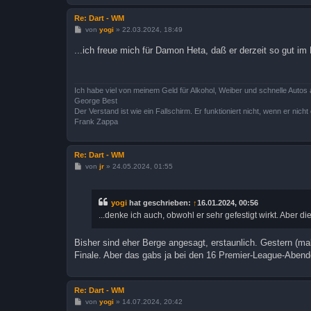
Re: Dart - WM
B
von
yogi
»
22.03.2024, 18:49
e
i
...ich freue mich für Damon Heta, daß er derzeit so gut im 
t
r
a
g
Ich habe viel von meinem Geld für Alkohol, Weiber und schnelle Autos 
George Best
Der Verstand ist wie ein Fallschirm. Er funktioniert nicht, wenn er nicht o
Frank Zappa
Re: Dart - WM
B
von
jr
»
24.05.2024, 01:55
e
i
t
r
yogi
hat geschrieben:
↑
16.01.2024, 00:56
a
...denke ich auch, obwohl er sehr gefestigt wirkt. Aber 
g
Bisher sind eher Berge angesagt, erstaunlich. Gestern (ma
Finale. Aber das gabs ja bei den 16 Premier-League-Abend
Re: Dart - WM
B
von
yogi
»
14.07.2024, 20:42
e