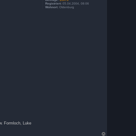
Registriert:
05.04.2004, 08:06
Wohnort:
Oldenburg
zw. Formloch, Luke
N