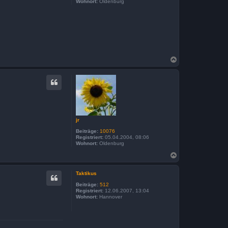
Wohnort:
Oldenburg
N
a
c
h
o
b
e
n
jr
Beiträge:
10076
Registriert:
05.04.2004, 08:06
Wohnort:
Oldenburg
N
a
c
Taktikus
h
o
Beiträge:
512
b
Registriert:
12.06.2007, 13:04
Wohnort:
Hannover
e
n