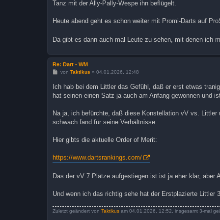
Tanz mit der Ally-Pally-Wespe ihn beflügelt.
g
Heute abend geht es schon weiter mit Promi-Darts auf Pr
Da gibt es dann auch mal Leute zu sehen, mit denen ich m
Re: Dart - WM
B
von
Taktikus
»
04.01.2026, 12:48
e
i
Ich hab bei dem Littler das Gefühl, daß er erst etwas trani
t
hat seinen einen Satz ja auch am Anfang gewonnen und is
r
a
g
Na ja, ich befürchte, daß diese Konstellation vV vs. Littl
schwach fand für seine Verhältnisse.
Hier gibts die aktuelle Order of Merit:
https://www.dartsrankings.com/
Das der vV 7 Plätze aufgestiegen ist ist ja eher klar, aber
Und wenn ich das richtig sehe hat der Erstplazierte Little
Zuletzt geändert von
Taktikus
am 04.01.2026, 12:52, insgesamt 3-mal ge