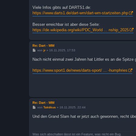
Viele Infos gibts auf DARTS1.de:
https://www.darts1.de/dart-wm/dart-wm-startzeiten.php
Besser erreichbar ist aber diese Seite:
https://de.wikipedia.org/wiki/PDC_World ... nship_2025
Re: Dart - WM
B
von
jr
»
16.11.2025, 17:53
e
i
Nach nicht einmal zwei Jahren hat Littler es an die Spitze 
t
r
a
https://www.sport1.de/news/darts-sport/ ... -humphries
g
Re: Dart - WM
B
von
Taktikus
»
16.11.2025, 22:44
e
i
Und den Grand Slam hat er jetzt auch gewonnen, recht übe
t
r
a
g
Was sich abschalten lässt ist ein Feature, was nicht ein Bug.