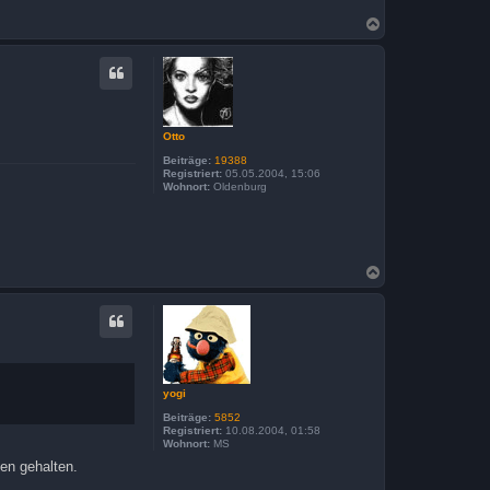
N
a
c
h
o
b
e
n
Otto
Beiträge:
19388
Registriert:
05.05.2004, 15:06
Wohnort:
Oldenburg
N
a
c
h
o
b
e
n
yogi
Beiträge:
5852
Registriert:
10.08.2004, 01:58
Wohnort:
MS
en gehalten.