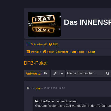
Das INNENS
Schnellzugriff
FAQ
Portal
Foren-Übersicht
Off-Topic
Sport
DFB-Pokal
Antworten
B
von
yogi
»
15.06.2013, 17:59
e
i
t
r
Überflieger hat geschrieben:
a
Gladbach´s glorreiche Zeit war die Zeit in den 70´Jahre
g