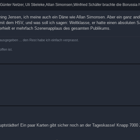
 Günter Netzer, Uli Stieleke,Allan Simonsen,Winfried Schäfer brachte die Borussia 
nning Jensen, ich meine auch ein Däne wie Allan Simonsen. Aber ein ganz ande
 mit dem HSV, und was soll ich sagen: Weltklasse, er hatte einen absoluten 
s erhielt er mehrfach Szenenapplaus des gesamten Publikums.
ausgegeben ... den Rest habe ich einfach verprasst.
ffen ist.
Hauptstädter! Ein paar Karten gibt sicher noch an der Tageskasse! Knapp 700