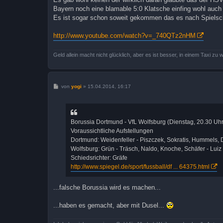
Bayern noch eine blamable 5:0 Klatsche einfing wohl auch 
Es ist sogar schon soweit gekommen das es nach Spielschl
http://www.youtube.com/watch?v=_740QTz2nHM
Geld allein macht nicht glücklich, aber es ist besser, in einem Taxi zu
B
von
yogi
»
15.04.2014, 16:17
e
i
t
r
a
Borussia Dortmund - VfL Wolfsburg (Dienstag, 20.30 Uhr
g
Voraussichtliche Aufstellungen
Dortmund: Weidenfeller - Piszczek, Sokratis, Hummels, D
Wolfsburg: Grün - Träsch, Naldo, Knoche, Schäfer - Luiz 
Schiedsrichter: Gräfe
http://www.spiegel.de/sport/fussball/df ... 64375.html
...falsche Borussia wird es machen...
...haben es gemacht, aber mit Dusel...