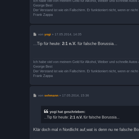
Ich habe viel von meinem Geld für Alkohol, Weiber und schnelle Autos 
George Best
Der Verstand ist wie ein Fallschirm. Er funktioniert nicht, wenn er nicht o
Frank Zappa
B
von
yogi
»
17.05.2014, 14:35
e
i
...Tip für heute:
2:1 n.V.
für falsche Borussia...
t
r
a
g
Ich habe viel von meinem Geld für Alkohol, Weiber und schnelle Autos 
George Best
Der Verstand ist wie ein Fallschirm. Er funktioniert nicht, wenn er nicht o
Frank Zappa
B
von
sehmann
»
17.05.2014, 15:36
e
i
t
r
yogi hat geschrieben:
a
...Tip für heute:
2:1 n.V.
für falsche Borussia...
g
Klär doch mal n Nordlicht auf,wat is denn nu ne falsche B