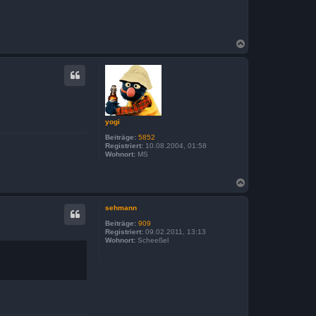
N
a
c
h
o
b
e
n
yogi
Beiträge:
5852
Registriert:
10.08.2004, 01:58
Wohnort:
MS
N
a
c
sehmann
h
o
Beiträge:
909
b
Registriert:
09.02.2011, 13:13
Wohnort:
Scheeßel
e
n