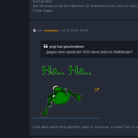
George Best
Der Verstand ist wie ein Fallschirm. Er funktioniert nicht, wenn er nicht o
Frank Zappa
B
von
sehmann
»
12.02.2014, 19:45
e
i
t
r
yogi hat geschrieben:
a
...gegen wen spielt der HSV denn jetzt im Halbfinale?
g
Geld allein macht nicht glücklich, aber es ist besser, in einem Taxi zu