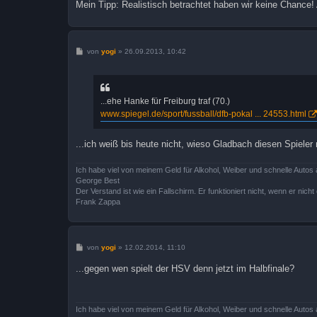
Mein Tipp: Realistisch betrachtet haben wir keine Chance! 
B
von
yogi
»
26.09.2013, 10:42
e
i
t
r
a
...ehe Hanke für Freiburg traf (70.)
g
www.spiegel.de/sport/fussball/dfb-pokal ... 24553.html
...ich weiß bis heute nicht, wieso Gladbach diesen Spieler 
Ich habe viel von meinem Geld für Alkohol, Weiber und schnelle Autos 
George Best
Der Verstand ist wie ein Fallschirm. Er funktioniert nicht, wenn er nicht o
Frank Zappa
B
von
yogi
»
12.02.2014, 11:10
e
i
...gegen wen spielt der HSV denn jetzt im Halbfinale?
t
r
a
g
Ich habe viel von meinem Geld für Alkohol, Weiber und schnelle Autos 