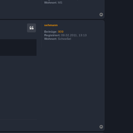
Wohnort:
MS
N
a
c
sehmann
h
o
Beiträge:
909
b
Registriert:
09.02.2011, 13:13
Wohnort:
Scheeßel
e
n
N
a