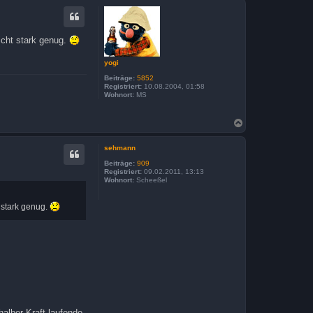
c
h
o
b
nicht stark genug.
e
n
yogi
Beiträge:
5852
Registriert:
10.08.2004, 01:58
Wohnort:
MS
N
a
c
sehmann
h
o
Beiträge:
909
b
Registriert:
09.02.2011, 13:13
Wohnort:
Scheeßel
e
n
t stark genug.
alber Kraft laufende