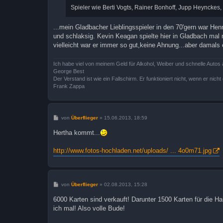
Spieler wie Berti Vogts, Rainer Bonhoff, Jupp Heynckes,
...mein Gladbacher Lieblingsspieler in den 70'gern war He
und schlaksig. Kevin Keagan spielte hier in Gladbach mal
vielleicht war er immer so gut,keine Ahnung...aber damal
Ich habe viel von meinem Geld für Alkohol, Weiber und schnelle Autos 
George Best
Der Verstand ist wie ein Fallschirm. Er funktioniert nicht, wenn er nicht o
Frank Zappa
B
von
Überflieger
»
15.06.2013, 18:59
e
i
Hertha kommt...
t
r
a
http://www.fotos-hochladen.net/uploads/ ... 4o0m71.jpg
g
B
von
Überflieger
»
02.08.2013, 15:28
e
i
6000 Karten sind verkauft! Darunter 1500 Karten für die 
t
ich mal! Also volle Bude!
r
a
g