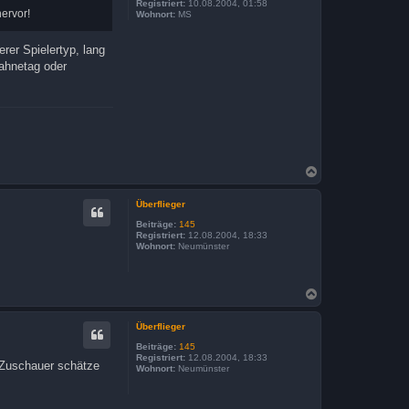
Registriert:
10.08.2004, 01:58
hervor!
Wohnort:
MS
rer Spielertyp, lang
Sahnetag oder
N
a
c
Überflieger
h
o
Beiträge:
145
b
Registriert:
12.08.2004, 18:33
Wohnort:
Neumünster
e
n
N
a
c
Überflieger
h
o
Beiträge:
145
b
Registriert:
12.08.2004, 18:33
0 Zuschauer schätze
Wohnort:
Neumünster
e
n