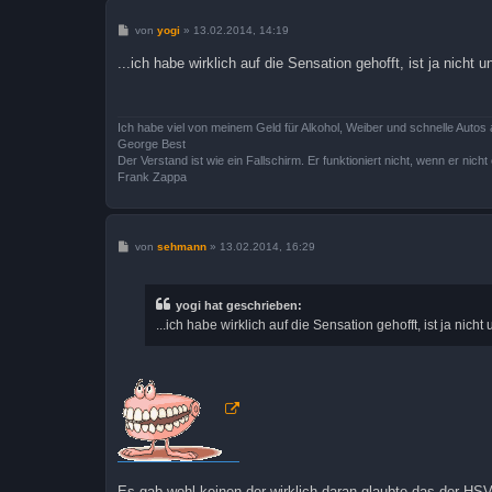
B
von
yogi
»
13.02.2014, 14:19
e
i
...ich habe wirklich auf die Sensation gehofft, ist ja nich
t
r
a
g
Ich habe viel von meinem Geld für Alkohol, Weiber und schnelle Autos 
George Best
Der Verstand ist wie ein Fallschirm. Er funktioniert nicht, wenn er nicht o
Frank Zappa
B
von
sehmann
»
13.02.2014, 16:29
e
i
t
r
yogi hat geschrieben:
a
...ich habe wirklich auf die Sensation gehofft, ist ja ni
g
Es gab wohl keinen der wirklich daran glaubte das der HSV