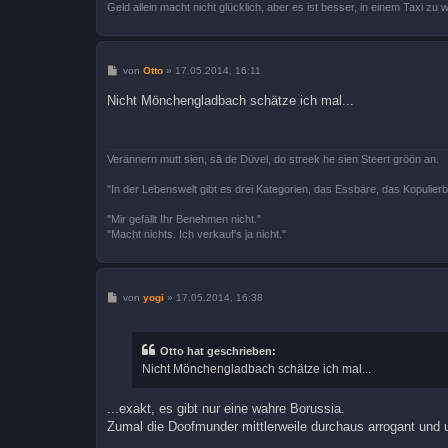
Geld allein macht nicht glücklich, aber es ist besser, in einem Taxi zu
B
von
Otto
»
17.05.2014, 16:11
e
i
Nicht Mönchengladbach schätze ich mal...
t
r
a
g
Verännern mutt sien, sä de Düvel, do streek he sien Steert gröön an.
"In der Lebenswelt gibt es drei Kategorien, das Essbare, das Kopulier
"Mir gefällt Ihr Benehmen nicht."
"Macht nichts. Ich verkauf's ja nicht."
B
von
yogi
»
17.05.2014, 16:38
e
i
t
r
Otto hat geschrieben:
a
Nicht Mönchengladbach schätze ich mal...
g
...exakt, es gibt nur eine wahre Borussia.
Zumal die Doofmunder mittlerweile durchaus arrogant und