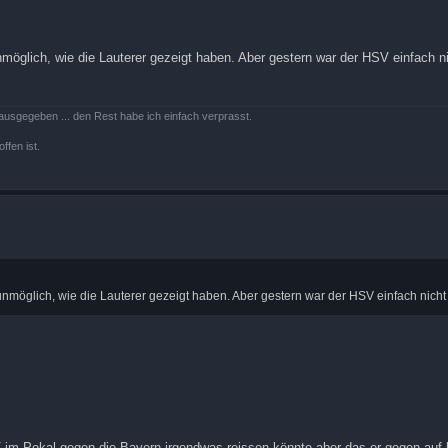
t unmöglich, wie die Lauterer gezeigt haben. Aber gestern war der HSV einfach 
ausgegeben ... den Rest habe ich einfach verprasst.
ffen ist.
cht unmöglich, wie die Lauterer gezeigt haben. Aber gestern war der HSV einfach nich
 im Pokal gegen die Bayern irgendwas reissen könnte,aber das er gegen auf h