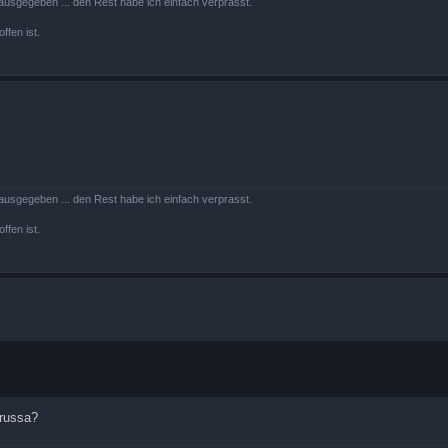
ausgegeben ... den Rest habe ich einfach verprasst.
ffen ist.
ausgegeben ... den Rest habe ich einfach verprasst.
ffen ist.
orussa?