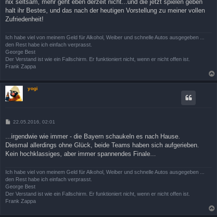
nix seltsam, mehr geht eben derzeit nicht...und die jetzt spielen geben
halt ihr Bestes, und das nach der heutigen Vorstellung zu meiner vollen
Zufriedenheit!
Ich habe viel von meinem Geld für Alkohol, Weiber und schnelle Autos ausgegeben ...
den Rest habe ich einfach verprasst.
George Best
Der Verstand ist wie ein Fallschirm. Er funktioniert nicht, wenn er nicht offen ist.
Frank Zappa
yogi
B
22.05.2016, 02:01
e
i
...irgendwie wie immer - die Bayern schaukeln es nach Hause.
t
Diesmal allerdings ohne Glück, beide Teams haben sich aufgerieben.
r
a
Kein hochklassiges, aber immer spannendes Finale...
g
Ich habe viel von meinem Geld für Alkohol, Weiber und schnelle Autos ausgegeben ...
den Rest habe ich einfach verprasst.
George Best
Der Verstand ist wie ein Fallschirm. Er funktioniert nicht, wenn er nicht offen ist.
Frank Zappa