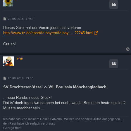
B
22.05.2016, 17:58
e
i
Dieses Spiel hat der Verein jedenfalls verloren:
t
http://www.tz.de/sport/fc-bayern/fc-bay ... 22245.html
r
a
g
Gut so!
yogi
B
20.08.2016, 13:30
e
i
SV Drochtersen/Assel -:- VfL Borussia Mönchengladbach
t
r
a
...neue Runde, neues Glück!
g
Dat is' doch irgendwo da oben bei euch, wo die Borussen heute spielen?
Müsste machbar sein...
Ich habe viel von meinem Geld für Alkohol, Weiber und schnelle Autos ausgegeben ...
den Rest habe ich einfach verprasst.
George Best