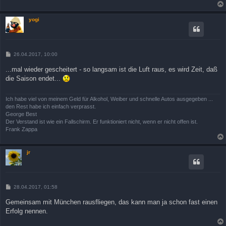
yogi
B
26.04.2017, 10:00
e
i
...mal wieder gescheitert - so langsam ist die Luft raus, es wird Zeit, daß
t
die Saison endet...
r
a
g
Ich habe viel von meinem Geld für Alkohol, Weiber und schnelle Autos ausgegeben ...
den Rest habe ich einfach verprasst.
George Best
Der Verstand ist wie ein Fallschirm. Er funktioniert nicht, wenn er nicht offen ist.
Frank Zappa
jr
B
28.04.2017, 01:58
e
i
Gemeinsam mit München rausfliegen, das kann man ja schon fast einen
t
Erfolg nennen.
r
a
g