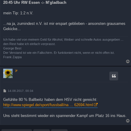
20:45 Uhr RW Essen -:- M'gladbach
mein Tip: 1:2 n.V.
...na ja, zumindest n.V. ist mir erspart geblieben - ansonsten grausames
Gekicke...
Ich habe viel von meinem Geld für Alkohol, Weiber und schnelle Autos ausgegeben ...
den Rest habe ich einfach verprasst.
George Best
Der Verstand ist wie ein Fallschirm. Er funktioniert nicht, wenn er nicht offen ist.
Frank Zappa
jr
B
14.08.2017, 00:34
e
i
Gefühlte 80 % Ballbeitz haben dem HSV nicht gereicht:
t
http://www.spiegel.de/sport/fussball/na ... 62694.html
r
a
g
Uns steht bestimmt wieder ein spannender Kampf um Platz 16 ins Haus.