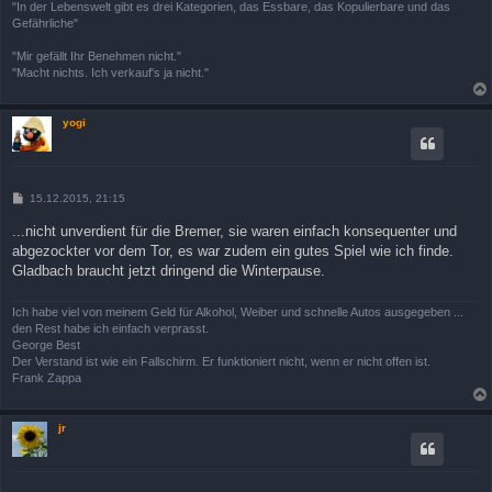
"In der Lebenswelt gibt es drei Kategorien, das Essbare, das Kopulierbare und das
Gefährliche"
"Mir gefällt Ihr Benehmen nicht."
"Macht nichts. Ich verkauf's ja nicht."
yogi
B
15.12.2015, 21:15
e
i
...nicht unverdient für die Bremer, sie waren einfach konsequenter und
t
abgezockter vor dem Tor, es war zudem ein gutes Spiel wie ich finde.
r
a
Gladbach braucht jetzt dringend die Winterpause.
g
Ich habe viel von meinem Geld für Alkohol, Weiber und schnelle Autos ausgegeben ...
den Rest habe ich einfach verprasst.
George Best
Der Verstand ist wie ein Fallschirm. Er funktioniert nicht, wenn er nicht offen ist.
Frank Zappa
jr