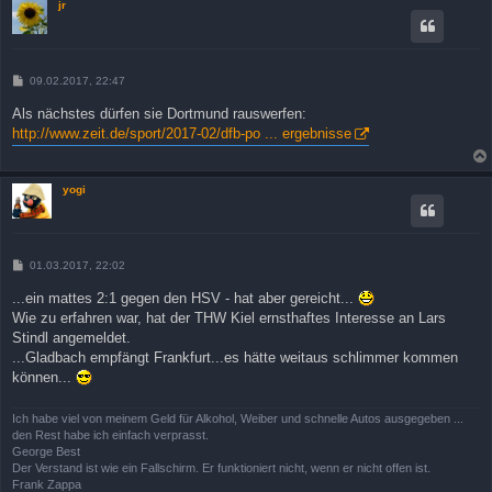
jr
B
09.02.2017, 22:47
e
i
Als nächstes dürfen sie Dortmund rauswerfen:
t
http://www.zeit.de/sport/2017-02/dfb-po ... ergebnisse
r
a
g
yogi
B
01.03.2017, 22:02
e
i
...ein mattes 2:1 gegen den HSV - hat aber gereicht...
t
Wie zu erfahren war, hat der THW Kiel ernsthaftes Interesse an Lars
r
a
Stindl angemeldet.
g
...Gladbach empfängt Frankfurt...es hätte weitaus schlimmer kommen
können...
Ich habe viel von meinem Geld für Alkohol, Weiber und schnelle Autos ausgegeben ...
den Rest habe ich einfach verprasst.
George Best
Der Verstand ist wie ein Fallschirm. Er funktioniert nicht, wenn er nicht offen ist.
Frank Zappa