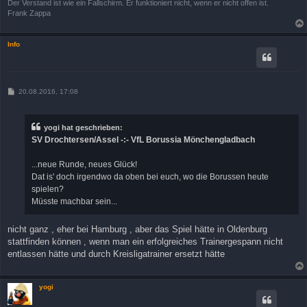
Der Verstand ist wie ein Fallschirm. Er funktioniert nicht, wenn er nicht offen ist.
Frank Zappa
Info
B
20.08.2016, 17:08
e
i
t
r
yogi hat geschrieben:
a
SV Drochtersen/Assel -:- VfL Borussia Mönchengladbach
g
...neue Runde, neues Glück!
Dat is' doch irgendwo da oben bei euch, wo die Borussen heute
spielen?
Müsste machbar sein...
nicht ganz , eher bei Hamburg , aber das Spiel hätte in Oldenburg
stattfinden können , wenn man ein erfolgreiches Trainergespann nicht
entlassen hätte und durch Kreisligatrainer ersetzt hätte
yogi