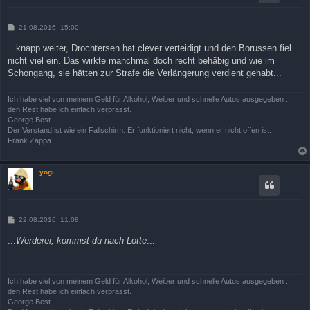
B
21.08.2016, 15:00
e
i
...knapp weiter, Drochtersen hat clever verteidigt und den Borussen fiel
t
nicht viel ein. Das wirkte manchmal doch recht behäbig und wie im
r
a
Schongang, sie hätten zur Strafe die Verlängerung verdient gehabt...
g
Ich habe viel von meinem Geld für Alkohol, Weiber und schnelle Autos ausgegeben ...
den Rest habe ich einfach verprasst.
George Best
Der Verstand ist wie ein Fallschirm. Er funktioniert nicht, wenn er nicht offen ist.
Frank Zappa
yogi
B
22.08.2016, 11:08
e
i
...
Werderer, kommst du nach Lotte
...
t
r
a
g
Ich habe viel von meinem Geld für Alkohol, Weiber und schnelle Autos ausgegeben ...
den Rest habe ich einfach verprasst.
George Best