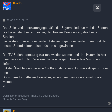
Cool Fire
B
22.05.2016, 09:28
e
i
Das Spiel verlief erwartungsgemäß...die Bayern sind nun mal die Besten.
t
Sie haben den besten Trainer, den besten Präsidenten, das beste
r
a
Stadion,
g
die besten Frisuren, die besten Tätowierungen, die besten Fans und den
besten Sportdirektor...also müssen sie gewinnen.
Die TV-Berichterstattung war mal wieder weltmeisterlich...Hummels hier,
Guardiola dort...der Regisseur hatte eine ganz besondere Vision und
lieferte
mit der Überblendung in eine Großaufnahme von Hummels Augen (!), die
den
Bildschirm formatfüllend einnahm, einen ganz besonders emotionalen
Moment
ab.
Don't live for pleasure - make life your treasure!
(Ronnie James Dio)
jr