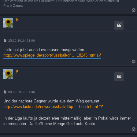
Der Verstand ist wie ein Fallschirm. Er funktioniert nicht, wenn er nicht offen ist.
Frank Zappa
jr
B
25.10.2016, 23:06
e
i
Lotte hat jetzt auch Leverkusen rausgeworfen:
t
http://www.spiegel.de/sport/fussball/df ... 18245.html
r
a
g
jr
B
09.02.2017, 01:36
e
i
Und der nächste Gegner wurde aus dem Weg geräumt:
t
http://www.kicker.de/news/fussball/dfbp ... hen-5.html
r
a
g
In der Liga läufts ja derzeit eher mittelmäßig, aber im Pokal wirds immer
interessanter. Da fließt eine Menge Geld aufs Konto.