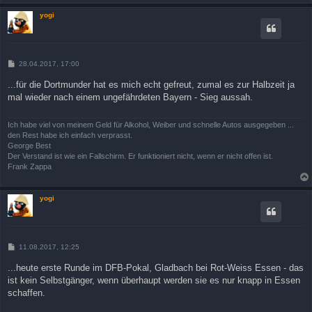
yogi
B
28.04.2017, 17:00
e
i
...für die Dortmunder hat es mich echt gefreut, zumal es zur Halbzeit ja
t
mal wieder nach einem ungefährdeten Bayern - Sieg aussah.
r
a
g
Ich habe viel von meinem Geld für Alkohol, Weiber und schnelle Autos ausgegeben ...
den Rest habe ich einfach verprasst.
George Best
Der Verstand ist wie ein Fallschirm. Er funktioniert nicht, wenn er nicht offen ist.
Frank Zappa
yogi
B
11.08.2017, 12:25
e
i
...heute erste Runde im DFB-Pokal, Gladbach bei Rot-Weiss Essen - das
t
ist kein Selbstgänger, wenn überhaupt werden sie es nur knapp in Essen
r
a
schaffen.
g