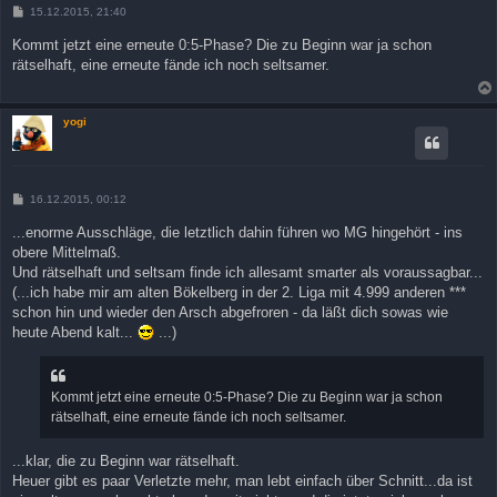
B
15.12.2015, 21:40
e
i
Kommt jetzt eine erneute 0:5-Phase? Die zu Beginn war ja schon
t
rätselhaft, eine erneute fände ich noch seltsamer.
r
a
g
yogi
B
16.12.2015, 00:12
e
i
...enorme Ausschläge, die letztlich dahin führen wo MG hingehört - ins
t
obere Mittelmaß.
r
a
Und rätselhaft und seltsam finde ich allesamt smarter als voraussagbar...
g
(...ich habe mir am alten Bökelberg in der 2. Liga mit 4.999 anderen ***
schon hin und wieder den Arsch abgefroren - da läßt dich sowas wie
heute Abend kalt...
...)
Kommt jetzt eine erneute 0:5-Phase? Die zu Beginn war ja schon
rätselhaft, eine erneute fände ich noch seltsamer.
...klar, die zu Beginn war rätselhaft.
Heuer gibt es paar Verletzte mehr, man lebt einfach über Schnitt...da ist