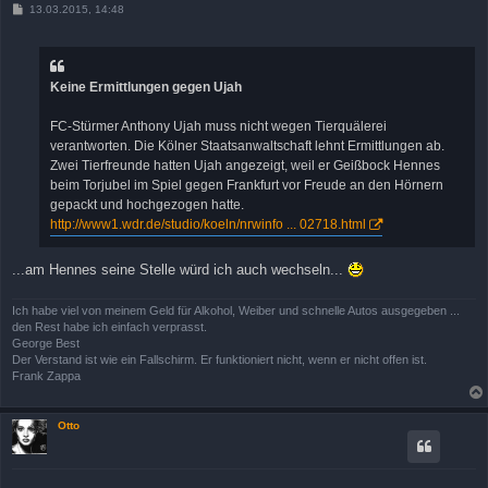
B
13.03.2015, 14:48
e
i
t
r
a
Keine Ermittlungen gegen Ujah
g
FC-Stürmer Anthony Ujah muss nicht wegen Tierquälerei
verantworten. Die Kölner Staatsanwaltschaft lehnt Ermittlungen ab.
Zwei Tierfreunde hatten Ujah angezeigt, weil er Geißbock Hennes
beim Torjubel im Spiel gegen Frankfurt vor Freude an den Hörnern
gepackt und hochgezogen hatte.
http://www1.wdr.de/studio/koeln/nrwinfo ... 02718.html
...am Hennes seine Stelle würd ich auch wechseln...
Ich habe viel von meinem Geld für Alkohol, Weiber und schnelle Autos ausgegeben ...
den Rest habe ich einfach verprasst.
George Best
Der Verstand ist wie ein Fallschirm. Er funktioniert nicht, wenn er nicht offen ist.
Frank Zappa
Otto