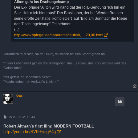
Ailton geht ins Dschungelcamp
g
Der Ex-Torjäger Ailton wird Kandidat der RTL-Sendung "Ich bin ein
Star. Holt mich hier raus!" Der Brasilianer, der bei Werder Bremen
seine große Zeit hatte, komplettiert laut "Bild am Sonntag" die Riege
der "Dschungelcamp"-Teilnehmer.
(...)
http://www.spiegel.de/panorama/leute/0, ... 20,00.html
Verännern mutt sien, sä de Düvel, do streek he sien Steert gröön an.
"In der Lebenswelt gibt es drei Kategorien, das Essbare, das Kopulierbare und das
Gefährliche"
"Mir gefällt Ihr Benehmen nicht."
"Macht nichts. Ich verkauf's ja nicht."
Otto
B
15.03.2012, 12:43
e
i
Robert Altman's first film: MODERN FOOTBALL
t
http://youtu.be/SVIFFyqqA4g
r
a