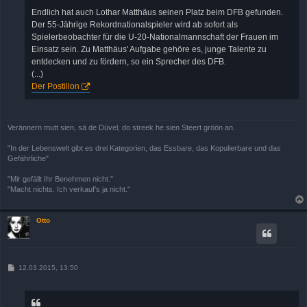
Endlich hat auch Lothar Matthäus seinen Platz beim DFB gefunden.
Der 55-Jährige Rekordnationalspieler wird ab sofort als
Spielerbeobachter für die U-20-Nationalmannschaft der Frauen im
Einsatz sein. Zu Matthäus' Aufgabe gehöre es, junge Talente zu
entdecken und zu fördern, so ein Sprecher des DFB.
(...)
Der Postillon
Verännern mutt sien, sä de Düvel, do streek he sien Steert gröön an.
"In der Lebenswelt gibt es drei Kategorien, das Essbare, das Kopulierbare und das
Gefährliche"
"Mir gefällt Ihr Benehmen nicht."
"Macht nichts. Ich verkauf's ja nicht."
Otto
B
12.03.2015, 13:50
e
i
t
r