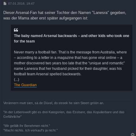
B
07.01.2016, 19:47
e
i
Dieser Arsenal-Fan hat seiner Tochter den Namen "Lanesra" gegeben,
t
was der Mama aber erst später aufgegangen ist:
r
a
g
The baby named Arsenal backwards – and other kids who took one
for the team
Never marry a football fan. That is the message from Australia, where
– according to a letter in a magazine that has gone viral online – a
mother discovered two years too late that the “unique and romantic”
name Lanesra that her husband picked for their daughter, was his
football team Arsenal spelled backwards.
(...)
The Guardian
Verännern mutt sien, sä de Düvel, do streek he sien Steert gröön an.
"In der Lebenswelt gibt es drei Kategorien, das Essbare, das Kopulierbare und das
Gefährliche"
"Mir gefällt Ihr Benehmen nicht."
"Macht nichts. Ich verkauf's ja nicht."