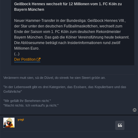
a
Geißbock Hennes wechselt für 12 Millionen vom 1. FC Köln zu
g
Bayern München
Neuer Hammer-Transfer in der Bundesliga: Geißbock Hennes VIII.,
der Star unter den deutschen Fußballmaskottchen, wechselt zum
Ende der Saison vom 1. FC Köln zum deutschen Rekordmeister
Bayern München. Das gab die Kölner Vereinsführung heute bekannt.
Die Ablösesumme beträgt nach Insiderinformationen rund zwölf
Millionen Euro.
(...)
Der Postillon
Verännern mutt sien, sä de Düvel, do streek he sien Steert gröön an.
"In der Lebenswelt gibt es drei Kategorien, das Essbare, das Kopulierbare und das
Gefährliche"
"Mir gefällt Ihr Benehmen nicht."
"Macht nichts. Ich verkauf's ja nicht."
yogi