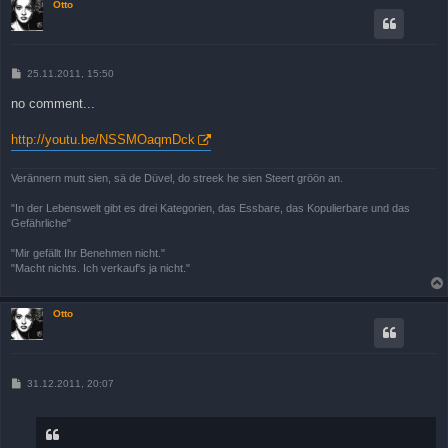
Otto
B
25.11.2011, 15:50
e
i
no comment...
t
r
a
http://youtu.be/NSSMOaqmDck
g
Verännern mutt sien, sä de Düvel, do streek he sien Steert gröön an.
"In der Lebenswelt gibt es drei Kategorien, das Essbare, das Kopulierbare und das
Gefährliche"
"Mir gefällt Ihr Benehmen nicht."
"Macht nichts. Ich verkauf's ja nicht."
Otto
B
31.12.2011, 20:07
e
i
t
r
a