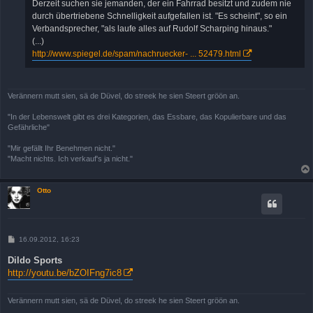
Derzeit suchen sie jemanden, der ein Fahrrad besitzt und zudem nie
durch übertriebene Schnelligkeit aufgefallen ist. "Es scheint", so ein
Verbandsprecher, "als laufe alles auf Rudolf Scharping hinaus."
(...)
http://www.spiegel.de/spam/nachruecker- ... 52479.html
Verännern mutt sien, sä de Düvel, do streek he sien Steert gröön an.
"In der Lebenswelt gibt es drei Kategorien, das Essbare, das Kopulierbare und das
Gefährliche"
"Mir gefällt Ihr Benehmen nicht."
"Macht nichts. Ich verkauf's ja nicht."
Otto
B
16.09.2012, 16:23
e
i
Dildo Sports
t
http://youtu.be/bZOIFng7ic8
r
a
g
Verännern mutt sien, sä de Düvel, do streek he sien Steert gröön an.