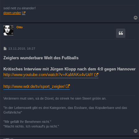
seid nett zu einander!
down under
Otto
B
13.11.2010, 16:27
e
i
Zeiglers wunderbare Welt des Fußballs
t
r
a
Kritisches Interview mit Jürgen Klopp nach dem 4:0 gegen Hannover
g
http://www.youtube.com/watch?v=KaMAKx4vUdY
http://www.wdr.de/tv/sport_zeigler/
Verännern mutt sien, sä de Düvel, do streek he sien Steert gröön an.
"In der Lebenswelt gibt es drei Kategorien, das Essbare, das Kopulierbare und das
Gefährliche"
"Mir gefällt Ihr Benehmen nicht."
"Macht nichts. Ich verkauf's ja nicht."