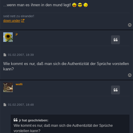
...wenn man es ihnen in den mund legt!
seid nett zu einander!
down under
jr
B
01.02.2007, 18:39
e
i
Wie kommt es nur, daß man sich die Authentizität der Sprüche vorstellen
t
kann?
r
a
g
wolli
B
01.02.2007, 18:48
e
i
t
r
jr hat geschrieben:
a
Wie kommt es nur, daß man sich die Authentizität der Sprüche
g
vorstellen kann?