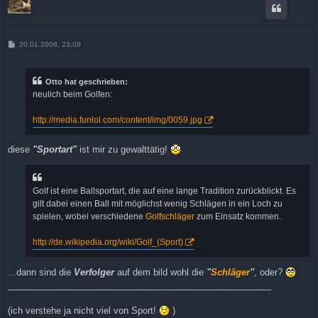
B
20.01.2008, 23:09
e
i
t
r
Otto hat geschrieben:
a
neulich beim Golfen:
g
http://media.funlol.com/content/img/0059.jpg
diese
"Sportart"
ist mir zu gewalttätig!
Golf ist eine Ballsportart, die auf eine lange Tradition zurückblickt. Es
gilt dabei einen Ball mit möglichst wenig Schlägen in ein Loch zu
spielen, wobei verschiedene
Golfschläger
zum Einsatz kommen.
http://de.wikipedia.org/wiki/Golf_(Sport)
...dann sind die
Verfolger
auf dem bild wohl die
"
Schläger
"
, oder?
_____________________________________________________
(ich verstehe ja nicht viel von Sport!
)