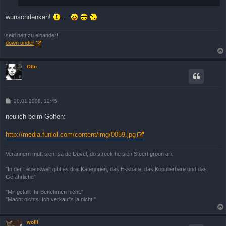
wunschdenken!
...
seid nett zu einander!
down under
Otto
B
20.01.2008, 12:45
e
i
neulich beim Golfen:
t
r
a
http://media.funlol.com/content/img/0059.jpg
g
Verännern mutt sien, sä de Düvel, do streek he sien Steert gröön an.
"In der Lebenswelt gibt es drei Kategorien, das Essbare, das Kopulierbare und das
Gefährliche"
"Mir gefällt Ihr Benehmen nicht."
"Macht nichts. Ich verkauf's ja nicht."
wolli