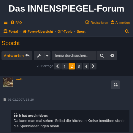
Das INNENSPIEGEL-Forum
FAQ
Registrieren
Anmelden
S
Portal
Foren-Übersicht
Off-Topic
Sport
u
Spocht
c
h
Suche
Erweitert
Antworten
e
1
2
3
4
Vorherige
Nächste
70 Beiträge
wolli
B
01.02.2007, 18:26
e
i
t
r
jr hat geschrieben:
a
Da kann man mal sehen: Selbst die höchsten Kreise bemühen sich in
g
die Sportniederungen hinab.