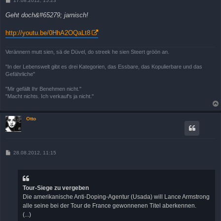
17.08.2012, 15:23
e
i
Geht doch&#65279; jarnisch!
t
r
a
http://youtu.be/0HhA2OQaLt8
g
Verännern mutt sien, sä de Düvel, do streek he sien Steert gröön an.
"In der Lebenswelt gibt es drei Kategorien, das Essbare, das Kopulierbare und das
Gefährliche"
"Mir gefällt Ihr Benehmen nicht."
"Macht nichts. Ich verkauf's ja nicht."
Otto
B
28.08.2012, 11:15
e
i
t
r
a
Tour-Siege zu vergeben
g
Die amerikanische Anti-Doping-Agentur (Usada) will Lance Armstrong
alle seine bei der Tour de France gewonnenen Titel aberkennen.
(...)