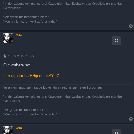
"In der Lebenswelt gibt es drei Kategorien, das Essbare, das Kopulierbare und das
Gefährliche"
"Mir gefällt Ihr Benehmen nicht."
"Macht nichts. Ich verkauf's ja nicht."
Otto
B
16.09.2012, 16:25
e
i
Gut vorbereitet:
t
r
a
http://youtu.be/HHquau-haAY
g
Verännern mutt sien, sä de Düvel, do streek he sien Steert gröön an.
"In der Lebenswelt gibt es drei Kategorien, das Essbare, das Kopulierbare und das
Gefährliche"
"Mir gefällt Ihr Benehmen nicht."
"Macht nichts. Ich verkauf's ja nicht."
Otto