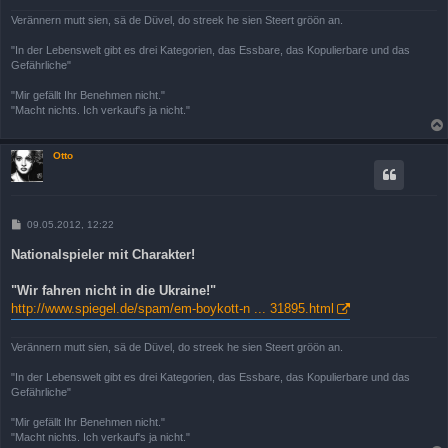
g
Verännern mutt sien, sä de Düvel, do streek he sien Steert gröön an.
"In der Lebenswelt gibt es drei Kategorien, das Essbare, das Kopulierbare und das
Gefährliche"
"Mir gefällt Ihr Benehmen nicht."
"Macht nichts. Ich verkauf's ja nicht."
Otto
B
09.05.2012, 12:22
e
i
Nationalspieler mit Charakter!
t
r
a
"Wir fahren nicht in die Ukraine!"
g
http://www.spiegel.de/spam/em-boykott-n ... 31895.html
Verännern mutt sien, sä de Düvel, do streek he sien Steert gröön an.
"In der Lebenswelt gibt es drei Kategorien, das Essbare, das Kopulierbare und das
Gefährliche"
"Mir gefällt Ihr Benehmen nicht."
"Macht nichts. Ich verkauf's ja nicht."