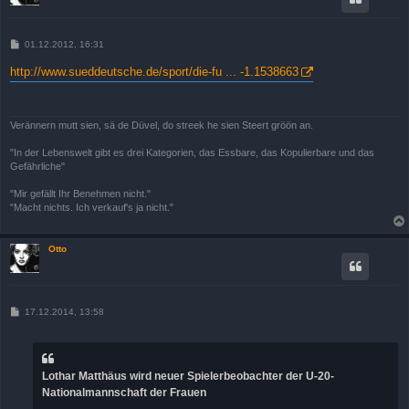
B
01.12.2012, 16:31
e
i
http://www.sueddeutsche.de/sport/die-fu ... -1.1538663
t
r
a
g
Verännern mutt sien, sä de Düvel, do streek he sien Steert gröön an.
"In der Lebenswelt gibt es drei Kategorien, das Essbare, das Kopulierbare und das
Gefährliche"
"Mir gefällt Ihr Benehmen nicht."
"Macht nichts. Ich verkauf's ja nicht."
Otto
B
17.12.2014, 13:58
e
i
t
r
a
Lothar Matthäus wird neuer Spielerbeobachter der U-20-
g
Nationalmannschaft der Frauen