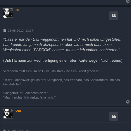
Otto
B
01.08.2012, 13:07
e
i
"Dass er mir den Ball weggenommen hat und mich dabei umgestoßen
t
hat, konnte ich ja noch akzeptieren, aber, als er mich dann beim
r
a
Weglaufen einen "PARDON" nannte, musste ich einfach nachtreten!"
g
(Didi Hamann zur Rechtfertigung einer roten Karte wegen Nachtretens)
Verännern mutt sien, sä de Düvel, do streek he sien Steert gröön an.
"In der Lebenswelt gibt es drei Kategorien, das Essbare, das Kopulierbare und das
Gefährliche"
"Mir gefällt Ihr Benehmen nicht."
"Macht nichts. Ich verkauf's ja nicht."
Otto
B