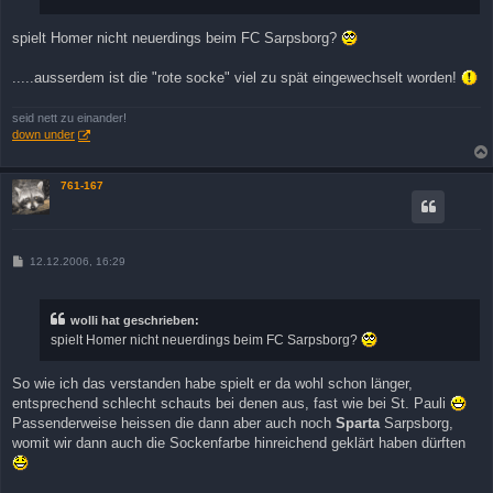
spielt Homer nicht neuerdings beim FC Sarpsborg?
.....ausserdem ist die "rote socke" viel zu spät eingewechselt worden!
seid nett zu einander!
down under
761-167
B
12.12.2006, 16:29
e
i
t
r
wolli hat geschrieben:
a
spielt Homer nicht neuerdings beim FC Sarpsborg?
g
So wie ich das verstanden habe spielt er da wohl schon länger,
entsprechend schlecht schauts bei denen aus, fast wie bei St. Pauli
Passenderweise heissen die dann aber auch noch
Sparta
Sarpsborg,
womit wir dann auch die Sockenfarbe hinreichend geklärt haben dürften