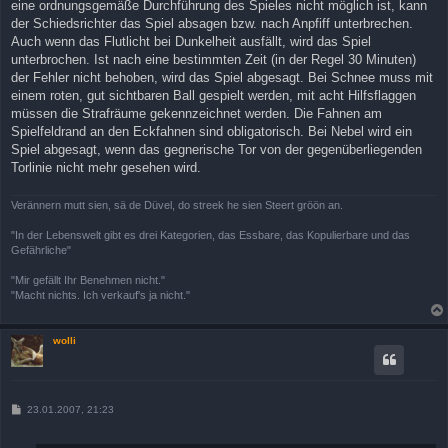
eine ordnungsgemäße Durchführung des Spieles nicht möglich ist, kann
g
der Schiedsrichter das Spiel absagen bzw. nach Anpfiff unterbrechen.
Auch wenn das Flutlicht bei Dunkelheit ausfällt, wird das Spiel
unterbrochen. Ist nach eine bestimmten Zeit (in der Regel 30 Minuten)
der Fehler nicht behoben, wird das Spiel abgesagt. Bei Schnee muss mit
einem roten, gut sichtbaren Ball gespielt werden, mit acht Hilfsflaggen
müssen die Strafräume gekennzeichnet werden. Die Fahnen am
Spielfeldrand an den Eckfahnen sind obligatorisch. Bei Nebel wird ein
Spiel abgesagt, wenn das gegnerische Tor von der gegenüberliegenden
Torlinie nicht mehr gesehen wird.
Verännern mutt sien, sä de Düvel, do streek he sien Steert gröön an.
"In der Lebenswelt gibt es drei Kategorien, das Essbare, das Kopulierbare und das
Gefährliche"
"Mir gefällt Ihr Benehmen nicht."
"Macht nichts. Ich verkauf's ja nicht."
wolli
B
23.01.2007, 21:23
e
i
t