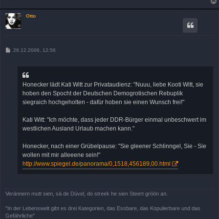
Otto
B
26.12.2006, 12:56
e
i
t
r
a
Honecker lädt Kati Witt zur Privataudienz: "Nuuu, liebe Kooti Witt, sie
g
hoben den Spocht der Deutschen Demogrotischen Rebuplik
siegraich hochgeholten - dafür hoben sie einen Wunsch frei!"
Kati Witt: "Ich möchte, dass jeder DDR-Bürger einmal unbeschwert im
westlichen Ausland Urlaub machen kann."
Honecker, nach einer Grübelpause: "Sie gleener Schlinngel, Sie - Sie
wollen mit mir alleeene sein!"
http://www.spiegel.de/panorama/0,1518,456189,00.html
Verännern mutt sien, sä de Düvel, do streek he sien Steert gröön an.
"In der Lebenswelt gibt es drei Kategorien, das Essbare, das Kopulierbare und das
Gefährliche"