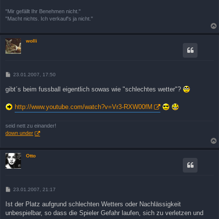
"Mir gefällt Ihr Benehmen nicht."
"Macht nichts. Ich verkauf's ja nicht."
wolli
B
23.01.2007, 17:50
e
i
gibt´s beim fussball eigentlich sowas wie "schlechtes wetter"?
t
r
a
http://www.youtube.com/watch?v=Vr3-RXW00fM
g
seid nett zu einander!
down under
Otto
B
23.01.2007, 21:17
e
i
Ist der Platz aufgrund schlechten Wetters oder Nachlässigkeit
t
unbespielbar, so dass die Spieler Gefahr laufen, sich zu verletzen und
r
a