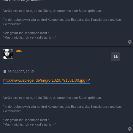
Verännern mutt sien, sä de Düvel, do streek he sien Steert gröön an.
"In der Lebenswelt gibt es drei Kategorien, das Essbare, das Kopulierbare und das
Gefährliche"
"Mir gefällt Ihr Benehmen nicht."
"Macht nichts. Ich verkauf's ja nicht."
Otto
B
01.02.2007, 15:15
e
i
http://www.spiegel.de/img/0,1020,791331,00.jpg
t
r
a
g
Verännern mutt sien, sä de Düvel, do streek he sien Steert gröön an.
"In der Lebenswelt gibt es drei Kategorien, das Essbare, das Kopulierbare und das
Gefährliche"
"Mir gefällt Ihr Benehmen nicht."
"Macht nichts. Ich verkauf's ja nicht."