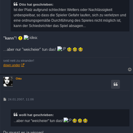
r
Otto hat geschrieben:
a
Ist der Platz aufgrund schlechten Wetters oder Nachlässigkeit
g
unbespielbar, so dass die Spieler Gefahr laufen, sich zu verletzen und
eine ordnungsgemäße Durchführung des Spieles nicht möglich ist,
kann der Schiedsrichter das Spiel absagen...
"kann"
!
...aber nur "weicheier" tun das!
seid nett zu einander!
down under
Otto
B
24.01.2007, 11:06
e
i
t
r
wolli hat geschrieben:
a
g
...aber nur "weicheier" tun das!
Du musst es ja wissen!