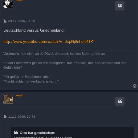
B
09.12.2006, 04:28
e
i
Deutschland versus Griechenland:
t
r
a
http://www.youtube.com/watch?v=0xpNj9nhoH4
g
Verännern mutt sien, sä de Düvel, do streek he sien Steert gröön an.
"In der Lebenswelt gibt es drei Kategorien, das Essbare, das Kopulierbare und das
Gefährliche"
"Mir gefällt Ihr Benehmen nicht."
"Macht nichts. Ich verkauf's ja nicht."
wolli
B
11.12.2006, 22:43
e
i
t
r
Otto hat geschrieben:
a