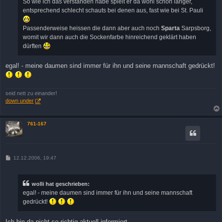
So wie ich das verstanden habe spielt er da wohl schon länger,
entsprechend schlecht schauts bei denen aus, fast wie bei St. Pauli
Passenderweise heissen die dann aber auch noch
Sparta
Sarpsborg,
womit wir dann auch die Sockenfarbe hinreichend geklärt haben
dürften
egal! - meine daumen sind immer für ihn und seine mannschaft gedrückt!
seid nett zu einander!
down under
761-167
B
12.12.2006, 19:47
e
i
t
r
wolli hat geschrieben:
a
egal! - meine daumen sind immer für ihn und seine mannschaft
g
gedrückt!
Ich bin da nicht so richtig aktuell informiert,