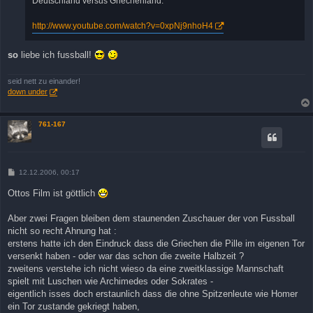
Deutschland versus Griechenland:
g
http://www.youtube.com/watch?v=0xpNj9nhoH4
so
liebe ich fussball!
seid nett zu einander!
down under
761-167
B
12.12.2006, 00:17
e
i
Ottos Film ist göttlich
t
r
a
Aber zwei Fragen bleiben dem staunenden Zuschauer der von Fussball
g
nicht so recht Ahnung hat :
erstens hatte ich den Eindruck dass die Griechen die Pille im eigenen Tor
versenkt haben - oder war das schon die zweite Halbzeit ?
zweitens verstehe ich nicht wieso da eine zweitklassige Mannschaft
spielt mit Luschen wie Archimedes oder Sokrates -
eigentlich isses doch erstaunlich dass die ohne Spitzenleute wie Homer
ein Tor zustande gekriegt haben,