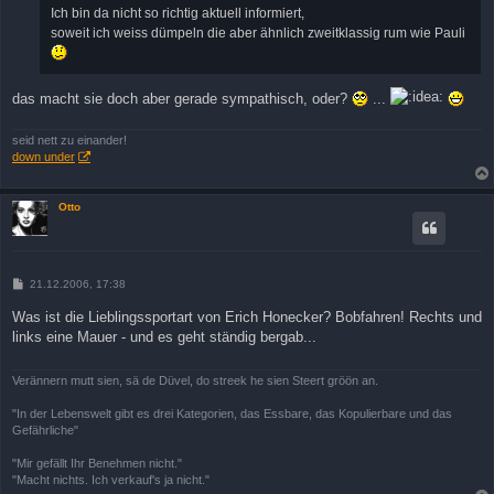
Ich bin da nicht so richtig aktuell informiert,
soweit ich weiss dümpeln die aber ähnlich zweitklassig rum wie Pauli
das macht sie doch aber gerade sympathisch, oder?
...
seid nett zu einander!
down under
Otto
B
21.12.2006, 17:38
e
i
Was ist die Lieblingssportart von Erich Honecker? Bobfahren! Rechts und
t
links eine Mauer - und es geht ständig bergab...
r
a
g
Verännern mutt sien, sä de Düvel, do streek he sien Steert gröön an.
"In der Lebenswelt gibt es drei Kategorien, das Essbare, das Kopulierbare und das
Gefährliche"
"Mir gefällt Ihr Benehmen nicht."
"Macht nichts. Ich verkauf's ja nicht."