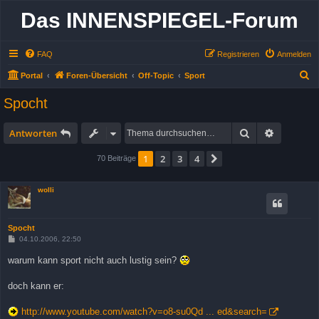
Das INNENSPIEGEL-Forum
FAQ
Registrieren
Anmelden
S
Portal
Foren-Übersicht
Off-Topic
Sport
u
Spocht
c
h
Suche
Erweitert
Antworten
e
1
2
3
4
Nächste
70 Beiträge
wolli
Spocht
B
04.10.2006, 22:50
e
i
warum kann sport nicht auch lustig sein?
t
r
a
doch kann er:
g
http://www.youtube.com/watch?v=o8-su0Qd ... ed&search=