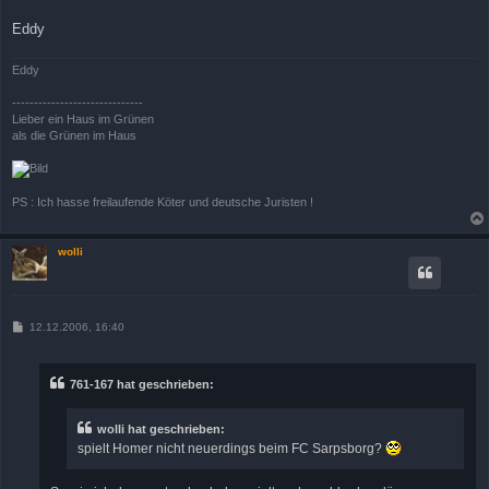
Eddy
Eddy
------------------------------
Lieber ein Haus im Grünen
als die Grünen im Haus
PS : Ich hasse freilaufende Köter und deutsche Juristen !
wolli
B
12.12.2006, 16:40
e
i
t
r
761-167 hat geschrieben:
a
g
wolli hat geschrieben:
spielt Homer nicht neuerdings beim FC Sarpsborg?