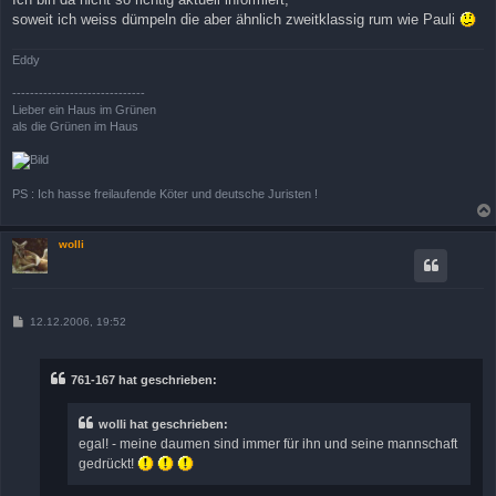
soweit ich weiss dümpeln die aber ähnlich zweitklassig rum wie Pauli
Eddy
------------------------------
Lieber ein Haus im Grünen
als die Grünen im Haus
PS : Ich hasse freilaufende Köter und deutsche Juristen !
wolli
B
12.12.2006, 19:52
e
i
t
r
761-167 hat geschrieben:
a
g
wolli hat geschrieben:
egal! - meine daumen sind immer für ihn und seine mannschaft
gedrückt!