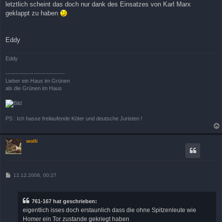
letztlich scheint das doch nur dank des Einsatzes von Karl Marx
geklappt zu haben
Eddy
Eddy
------------------------------
Lieber ein Haus im Grünen
als die Grünen im Haus
PS : Ich hasse freilaufende Köter und deutsche Juristen !
wolli
B
12.12.2006, 00:27
e
i
t
r
761-167 hat geschrieben:
a
eigentlich isses doch erstaunlich dass die ohne Spitzenleute wie
g
Homer ein Tor zustande gekriegt haben