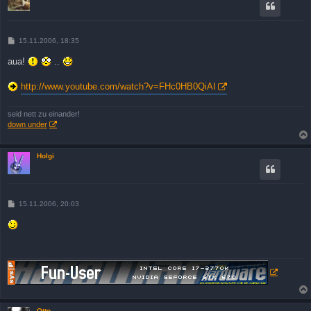
B
15.11.2006, 18:35
e
i
aua!
..
t
r
a
http://www.youtube.com/watch?v=FHc0HB0QiAI
g
seid nett zu einander!
down under
Holgi
B
15.11.2006, 20:03
e
i
t
r
a
g
Otto