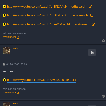
http://www.youtube.com/watch?v=lIN2A4ub ... ed&search=
http://www.youtube.com/watch?v=Xk9E2D-F ... ed&search=
http://www.youtube.com/watch?v=mMMo9FIA ... ed&search=
seid nett zu einander!
down under
wolli
B
04.10.2006, 23:09
e
i
auch nett:
t
r
a
http://www.youtube.com/watch?v=Ck5hf61dIGA
g
seid nett zu einander!
down under
wolli