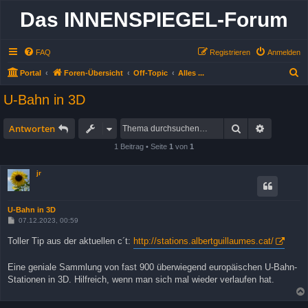
Das INNENSPIEGEL-Forum
FAQ
Registrieren
Anmelden
S
Portal
Foren-Übersicht
Off-Topic
Alles ...
u
U-Bahn in 3D
c
h
Suche
Erweitert
Antworten
e
1 Beitrag • Seite
1
von
1
jr
U-Bahn in 3D
B
07.12.2023, 00:59
e
i
Toller Tip aus der aktuellen c´t:
http://stations.albertguillaumes.cat/
t
r
a
Eine geniale Sammlung von fast 900 überwiegend europäischen U-Bahn-
g
Stationen in 3D. Hilfreich, wenn man sich mal wieder verlaufen hat.