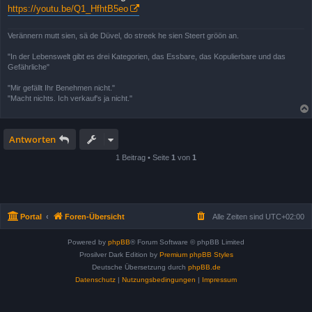
https://youtu.be/Q1_HfhtB5eo
Verännern mutt sien, sä de Düvel, do streek he sien Steert gröön an.
"In der Lebenswelt gibt es drei Kategorien, das Essbare, das Kopulierbare und das
Gefährliche"
"Mir gefällt Ihr Benehmen nicht."
"Macht nichts. Ich verkauf's ja nicht."
Antworten
1 Beitrag • Seite
1
von
1
Portal
Foren-Übersicht
Alle Zeiten sind
UTC+02:00
Powered by
phpBB
® Forum Software © phpBB Limited
Prosilver Dark Edition by
Premium phpBB Styles
Deutsche Übersetzung durch
phpBB.de
Datenschutz
|
Nutzungsbedingungen
|
Impressum