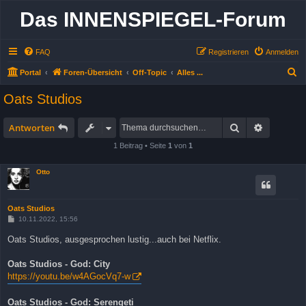
Das INNENSPIEGEL-Forum
FAQ
Registrieren
Anmelden
S
Portal
Foren-Übersicht
Off-Topic
Alles ...
u
Oats Studios
c
h
Suche
Erweitert
Antworten
e
1 Beitrag • Seite
1
von
1
Otto
Oats Studios
B
10.11.2022, 15:56
e
i
Oats Studios, ausgesprochen lustig...auch bei Netflix.
t
r
a
Oats Studios - God: City
g
https://youtu.be/w4AGocVq7-w
Oats Studios - God: Serengeti