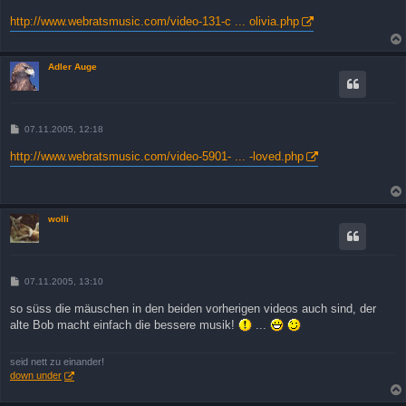
r
a
http://www.webratsmusic.com/video-131-c ... olivia.php
g
Adler Auge
B
07.11.2005, 12:18
e
i
http://www.webratsmusic.com/video-5901- ... -loved.php
t
r
a
g
wolli
B
07.11.2005, 13:10
e
i
so süss die mäuschen in den beiden vorherigen videos auch sind, der
t
alte Bob macht einfach die bessere musik!
...
r
a
g
seid nett zu einander!
down under