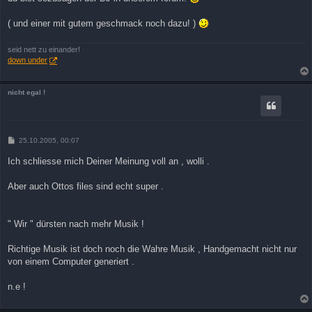
( und einer mit gutem geschmack noch dazu! )
seid nett zu einander!
down under
nicht egal !
B
25.10.2005, 00:07
e
i
Ich schliesse mich Deiner Meinung voll an , wolli .
t
r
a
Aber auch Ottos files sind echt super .
g
" Wir " dürsten nach mehr Musik !
Richtige Musik ist doch noch die Wahre Musik , Handgemacht nicht nur
von einem Computer generiert .
n.e !