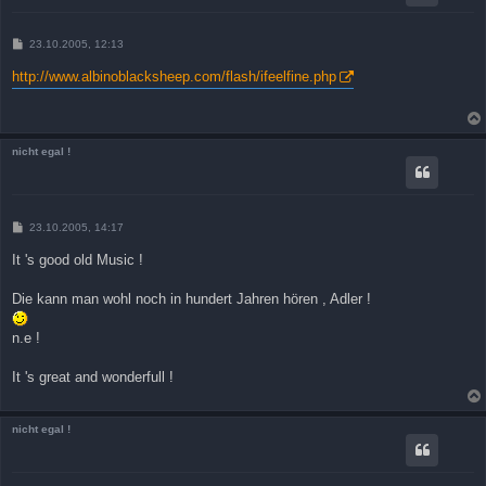
B
23.10.2005, 12:13
e
i
http://www.albinoblacksheep.com/flash/ifeelfine.php
t
r
a
g
nicht egal !
B
23.10.2005, 14:17
e
i
It 's good old Music !
t
r
a
Die kann man wohl noch in hundert Jahren hören , Adler !
g
n.e !
It 's great and wonderfull !
nicht egal !