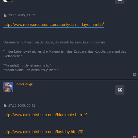
B
25.10.2005, 11:52
e
i
http://www.repriserecords.com/steelydan ... layer.html
t
r
a
g
Verännern mutt sien, sä de Düvel, do streek he sien Steert gröön an.
"In der Lebenswelt gibt es drei Kategorien, das Essbare, das Kopulierbare und das
Gefährliche"
"Mir gefällt Ihr Benehmen nicht."
"Macht nichts. Ich verkauf's ja nicht."
Adler Auge
B
27.10.2005, 09:42
e
i
http://www.dickeatsbush.com/blackhole.htm
t
r
a
g
http://www.dickeatsbush.com/lastday.htm