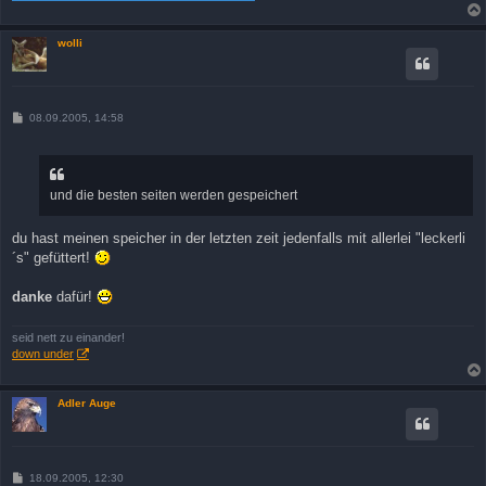
wolli
B
08.09.2005, 14:58
e
i
t
r
a
und die besten seiten werden gespeichert
g
du hast meinen speicher in der letzten zeit jedenfalls mit allerlei "leckerli
´s" gefüttert!
danke
dafür!
seid nett zu einander!
down under
Adler Auge
B
18.09.2005, 12:30