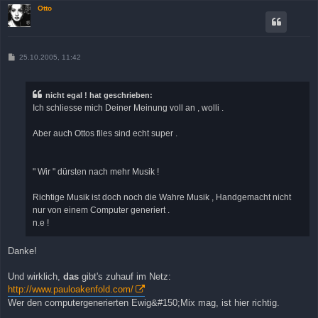
Otto
B
25.10.2005, 11:42
e
i
t
r
nicht egal ! hat geschrieben:
a
Ich schliesse mich Deiner Meinung voll an , wolli .
g
Aber auch Ottos files sind echt super .
" Wir " dürsten nach mehr Musik !
Richtige Musik ist doch noch die Wahre Musik , Handgemacht nicht
nur von einem Computer generiert .
n.e !
Danke!
Und wirklich,
das
gibt's zuhauf im Netz:
http://www.pauloakenfold.com/
Wer den computergenerierten Ewig&#150;Mix mag, ist hier richtig.