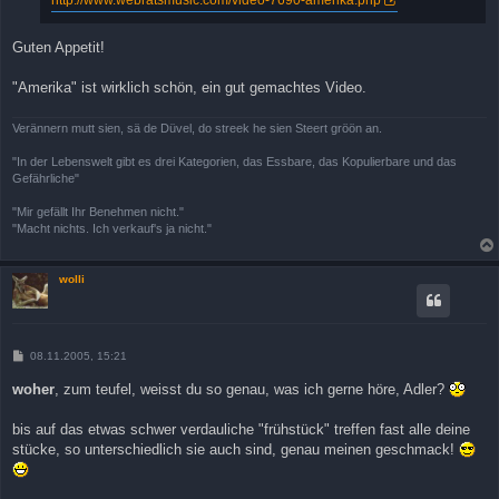
http://www.webratsmusic.com/video-7690-amerika.php
Guten Appetit!
"Amerika" ist wirklich schön, ein gut gemachtes Video.
Verännern mutt sien, sä de Düvel, do streek he sien Steert gröön an.
"In der Lebenswelt gibt es drei Kategorien, das Essbare, das Kopulierbare und das
Gefährliche"
"Mir gefällt Ihr Benehmen nicht."
"Macht nichts. Ich verkauf's ja nicht."
wolli
B
08.11.2005, 15:21
e
i
woher
, zum teufel, weisst du so genau, was ich gerne höre, Adler?
t
r
a
bis auf das etwas schwer verdauliche "frühstück" treffen fast alle deine
g
stücke, so unterschiedlich sie auch sind, genau meinen geschmack!