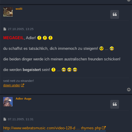
wolli
B
27.10.2005, 13:25
e
i
MEGAGEIL
, Adler!
t
r
a
du schaffst es tatsächlich, dich immernoch zu steigern!
...
g
die beiden dinger werde ich meinen australischen freunden schicken!
die werden
begeistert
sein!
...
seid nett zu einander!
down under
Adler Auge
B
07.11.2005, 11:31
e
i
http://www.webratsmusic.com/video-128-d ... rhymes.php
t