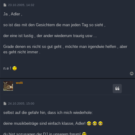
B
23.10.2005, 14:32
e
i
Ja , Adler ,
t
r
a
so ist das mit den Gesichtern die man jeden Tag so sieht ,
g
der eine ist lustig , der ander wiederrum traurig usw ...
Grade denen es nicht so gut geht , möchte man irgendwie helfen , aber
es geht nicht immer .
n.e !
wolli
B
24.10.2005, 15:00
e
i
selbst auf die gefahr hin, dass ich mich wiederhole:
t
r
a
deine musikbeiträge sind einfach klasse, Adler!
g
du bist sozusagen der DJ in unserem forum!