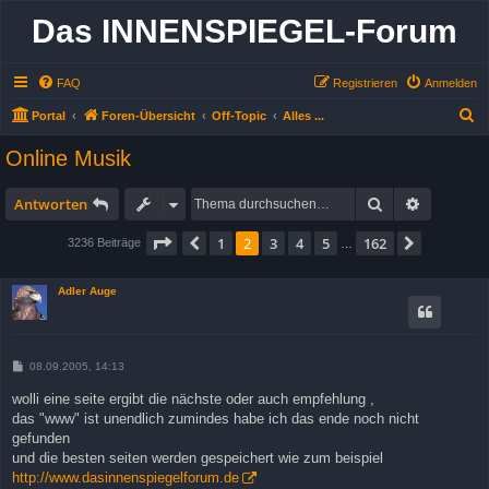
Das INNENSPIEGEL-Forum
FAQ
Registrieren
Anmelden
S
Portal
Foren-Übersicht
Off-Topic
Alles ...
u
Online Musik
c
h
Suche
Erweitert
Antworten
e
Seite
2
von
162
1
2
3
4
5
162
Vorherige
Nächste
3236 Beiträge
…
Adler Auge
B
08.09.2005, 14:13
e
i
wolli eine seite ergibt die nächste oder auch empfehlung ,
t
das "www" ist unendlich zumindes habe ich das ende noch nicht
r
a
gefunden
g
und die besten seiten werden gespeichert wie zum beispiel
http://www.dasinnenspiegelforum.de