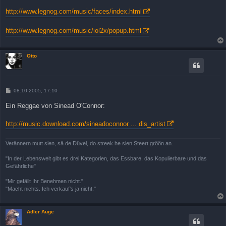
e
i
http://www.legnog.com/music/faces/index.html
t
r
a
http://www.legnog.com/music/iol2x/popup.html
g
Otto
B
08.10.2005, 17:10
e
i
Ein Reggae von Sinead O'Connor:
t
r
a
http://music.download.com/sineadoconnor ... dls_artist
g
Verännern mutt sien, sä de Düvel, do streek he sien Steert gröön an.
"In der Lebenswelt gibt es drei Kategorien, das Essbare, das Kopulierbare und das
Gefährliche"
"Mir gefällt Ihr Benehmen nicht."
"Macht nichts. Ich verkauf's ja nicht."
Adler Auge