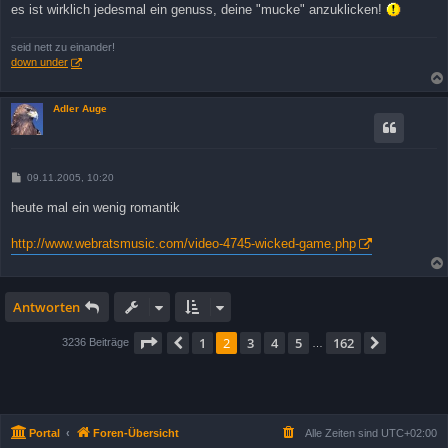
es ist wirklich jedesmal ein genuss, deine "mucke" anzuklicken!
seid nett zu einander!
down under
Adler Auge
B
09.11.2005, 10:20
e
i
heute mal ein wenig romantik
t
r
a
http://www.webratsmusic.com/video-4745-wicked-game.php
g
Antworten
Seite
2
von
162
1
2
3
4
5
162
Vorherige
Nächste
3236 Beiträge
…
Portal
Foren-Übersicht
Alle Zeiten sind
UTC+02:00