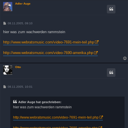
Adler Auge
B
08.11.2005, 09:10
e
i
hier was zum wachwerden rammstein
t
r
a
http://www.webratsmusic.com/video-7691-mein-teil.php
g
http://www.webratsmusic.com/video-7690-amerika.php
Otto
B
08.11.2005, 10:01
e
i
t
r
Adler Auge hat geschrieben:
a
hier was zum wachwerden rammstein
g
http://www.webratsmusic.com/video-7691-mein-teil.php