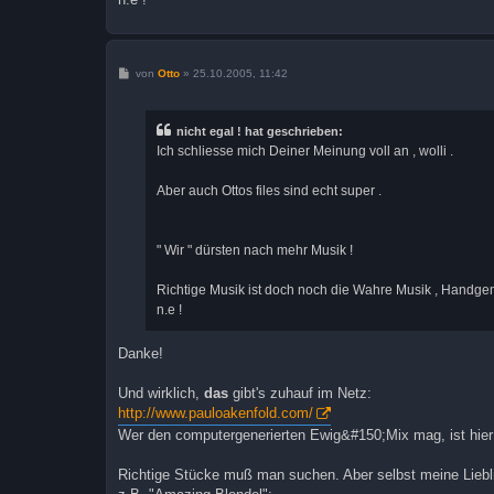
B
von
Otto
»
25.10.2005, 11:42
e
i
t
r
nicht egal ! hat geschrieben:
a
Ich schliesse mich Deiner Meinung voll an , wolli .
g
Aber auch Ottos files sind echt super .
" Wir " dürsten nach mehr Musik !
Richtige Musik ist doch noch die Wahre Musik , Handgem
n.e !
Danke!
Und wirklich,
das
gibt's zuhauf im Netz:
http://www.pauloakenfold.com/
Wer den computergenerierten Ewig&#150;Mix mag, ist hier 
Richtige Stücke muß man suchen. Aber selbst meine Liebli