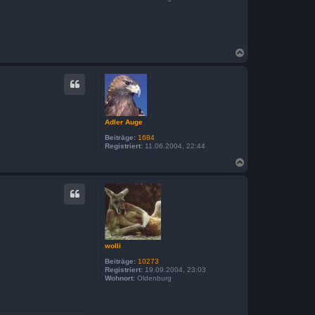
N
a
c
h
o
b
e
n
Adler Auge
Beiträge:
1684
Registriert:
11.06.2004, 22:44
N
a
c
h
o
b
e
n
wolli
Beiträge:
10273
Registriert:
19.09.2004, 23:03
Wohnort:
Oldenburg