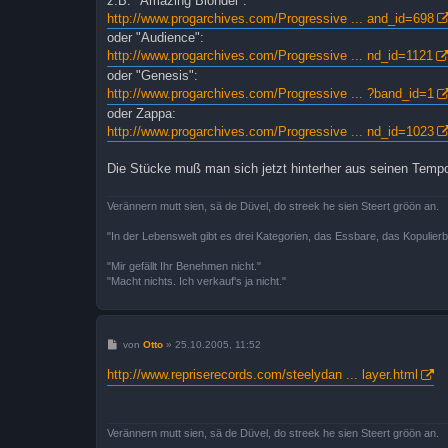
z.B. "Amazing Blondel":
http://www.progarchives.com/Progressive ... and_id=698
oder "Audience":
http://www.progarchives.com/Progressive ... nd_id=1121
oder "Genesis":
http://www.progarchives.com/Progressive ... ?band_id=1
oder Zappa:
http://www.progarchives.com/Progressive ... nd_id=1023
Die Stücke muß man sich jetzt hinterher aus seinen Tempor
Verännern mutt sien, sä de Düvel, do streek he sien Steert gröön an.
"In der Lebenswelt gibt es drei Kategorien, das Essbare, das Kopulier
"Mir gefällt Ihr Benehmen nicht."
"Macht nichts. Ich verkauf's ja nicht."
B
von
Otto
»
25.10.2005, 11:52
e
i
http://www.repriserecords.com/steelydan ... layer.html
t
r
a
g
Verännern mutt sien, sä de Düvel, do streek he sien Steert gröön an.