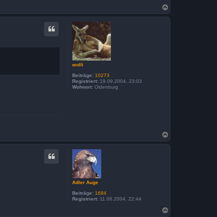
N
a
c
h
o
b
e
n
wolli
Beiträge:
10273
Registriert:
19.09.2004, 23:03
Wohnort:
Oldenburg
N
a
c
h
o
b
e
n
Adler Auge
Beiträge:
1684
Registriert:
11.06.2004, 22:44
N
a