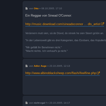
B
von
Otto
»
08.10.2005, 17:10
e
i
Ein Reggae von Sinead O'Connor:
t
r
a
http://music.download.com/sineadoconnor ... dls_artist
g
Verännern mutt sien, sä de Düvel, do streek he sien Steert gröön an.
"In der Lebenswelt gibt es drei Kategorien, das Essbare, das Kopulier
"Mir gefällt Ihr Benehmen nicht."
"Macht nichts. Ich verkauf's ja nicht."
B
von
Adler Auge
»
23.10.2005, 12:13
e
i
http://www.albinoblacksheep.com/flash/ifeelfine.php
t
r
a
g
B
von
nicht egal !
»
23.10.2005, 14:17
e