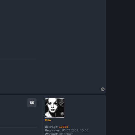
N
a
c
h
o
b
e
n
Otto
Beiträge:
19388
Registriert:
05.05.2004, 15:06
Wohnort:
Oldenburg