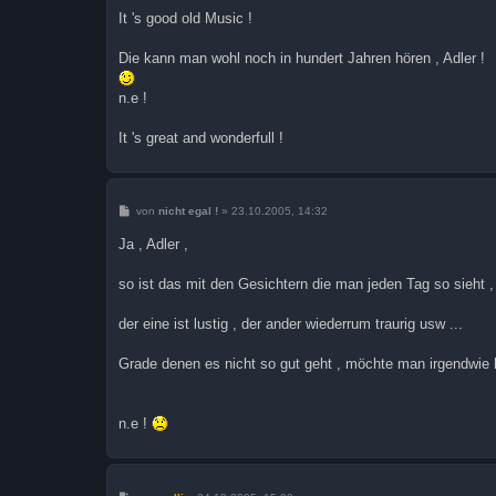
i
It 's good old Music !
t
r
a
Die kann man wohl noch in hundert Jahren hören , Adler !
g
n.e !
It 's great and wonderfull !
B
von
nicht egal !
»
23.10.2005, 14:32
e
i
Ja , Adler ,
t
r
a
so ist das mit den Gesichtern die man jeden Tag so sieht ,
g
der eine ist lustig , der ander wiederrum traurig usw ...
Grade denen es nicht so gut geht , möchte man irgendwie h
n.e !