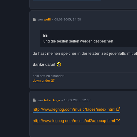
B
von
wolli
»
08.09.2005, 14:58
e
i
t
r
a
und die besten seiten werden gespeichert
g
du hast meinen speicher in der letzten zeit jedenfalls mit all
danke
dafür!
seid nett zu einander!
down under
B
von
Adler Auge
»
18.09.2005, 12:30
e
i
http://www.legnog.com/music/faces/index.html
t
r
a
http://www.legnog.com/music/iol2x/popup.html
g