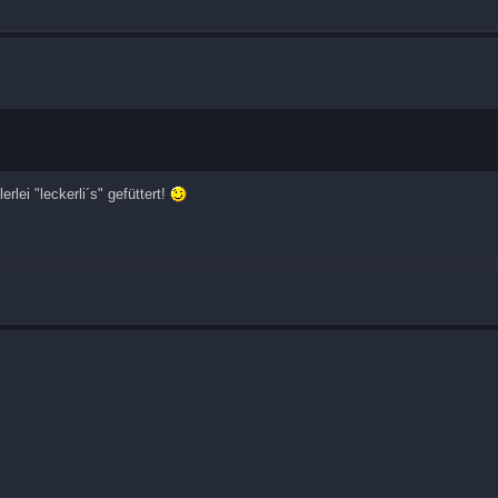
erlei "leckerli´s" gefüttert!