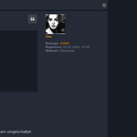
N
a
c
h
o
b
e
n
Otto
Beiträge:
19388
Registriert:
05.05.2004, 15:06
Wohnort:
Oldenburg
ream umgeschaltet: