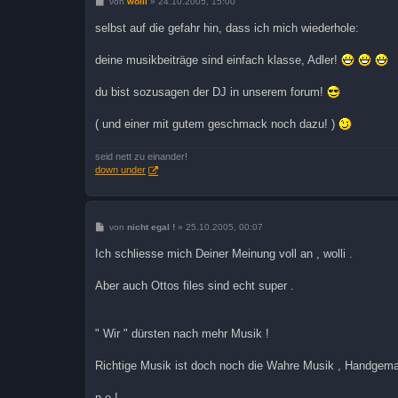
B
von
wolli
»
24.10.2005, 15:00
e
i
selbst auf die gefahr hin, dass ich mich wiederhole:
t
r
a
deine musikbeiträge sind einfach klasse, Adler!
g
du bist sozusagen der DJ in unserem forum!
( und einer mit gutem geschmack noch dazu! )
seid nett zu einander!
down under
B
von
nicht egal !
»
25.10.2005, 00:07
e
i
Ich schliesse mich Deiner Meinung voll an , wolli .
t
r
a
Aber auch Ottos files sind echt super .
g
" Wir " dürsten nach mehr Musik !
Richtige Musik ist doch noch die Wahre Musik , Handgemac
n.e !