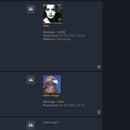
c
h
o
b
e
n
Otto
Beiträge:
19388
Registriert:
05.05.2004, 15:06
Wohnort:
Oldenburg
N
a
c
h
o
b
e
n
Adler Auge
Beiträge:
1684
Registriert:
11.06.2004, 22:44
N
a
c
nicht egal !
h
o