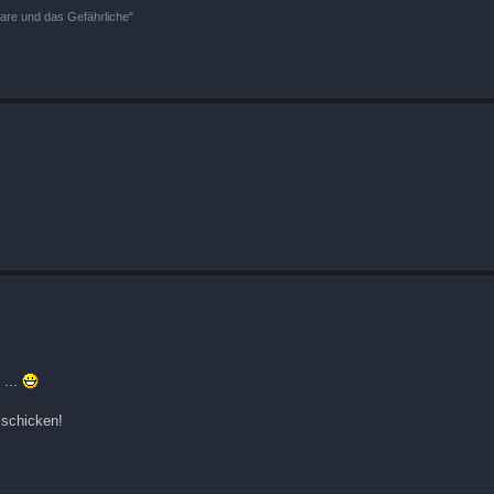
bare und das Gefährliche"
...
 schicken!