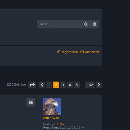
Suche
Erweiterte Suche
Registrieren
Anmelden
Seite
2
von
162
1
2
3
4
5
162
Vorherige
Nächste
3236 Beiträge
…
Adler Auge
Beiträge:
1684
Registriert:
11.06.2004, 22:44