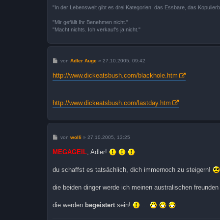
"In der Lebenswelt gibt es drei Kategorien, das Essbare, das Kopulier
"Mir gefällt Ihr Benehmen nicht."
"Macht nichts. Ich verkauf's ja nicht."
B
von
Adler Auge
»
27.10.2005, 09:42
e
i
http://www.dickeatsbush.com/blackhole.htm
t
r
a
g
http://www.dickeatsbush.com/lastday.htm
B
von
wolli
»
27.10.2005, 13:25
e
i
MEGAGEIL
, Adler!
t
r
a
du schaffst es tatsächlich, dich immernoch zu steigern!
g
die beiden dinger werde ich meinen australischen freunden
die werden
begeistert
sein!
...