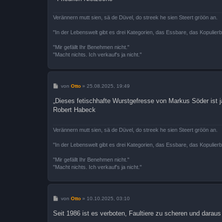
Verännern mutt sien, sä de Düvel, do streek he sien Steert gröön an.
"In der Lebenswelt gibt es drei Kategorien, das Essbare, das Kopulier
"Mir gefällt Ihr Benehmen nicht."
"Macht nichts. Ich verkauf's ja nicht."
B
von
Otto
»
25.08.2025, 19:49
e
i
„Dieses fetischhafte Wurstgefresse von Markus Söder ist ja
t
Robert Habeck
r
a
g
Verännern mutt sien, sä de Düvel, do streek he sien Steert gröön an.
"In der Lebenswelt gibt es drei Kategorien, das Essbare, das Kopulier
"Mir gefällt Ihr Benehmen nicht."
"Macht nichts. Ich verkauf's ja nicht."
B
von
Otto
»
10.10.2025, 03:10
e
i
Seit 1986 ist es verboten, Faultiere zu scheren und darau
t
r