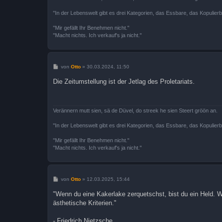
"In der Lebenswelt gibt es drei Kategorien, das Essbare, das Kopulier
"Mir gefällt Ihr Benehmen nicht."
"Macht nichts. Ich verkauf's ja nicht."
B
von
Otto
»
30.03.2024, 11:50
e
i
Die Zeitumstellung ist der Jetlag des Proletariats.
t
r
a
g
Verännern mutt sien, sä de Düvel, do streek he sien Steert gröön an.
"In der Lebenswelt gibt es drei Kategorien, das Essbare, das Kopulier
"Mir gefällt Ihr Benehmen nicht."
"Macht nichts. Ich verkauf's ja nicht."
B
von
Otto
»
12.03.2025, 15:44
e
i
"Wenn du eine Kakerlake zerquetschst, bist du ein Held. 
t
ästhetische Kriterien."
r
a
g
- Friedrich Nietzsche