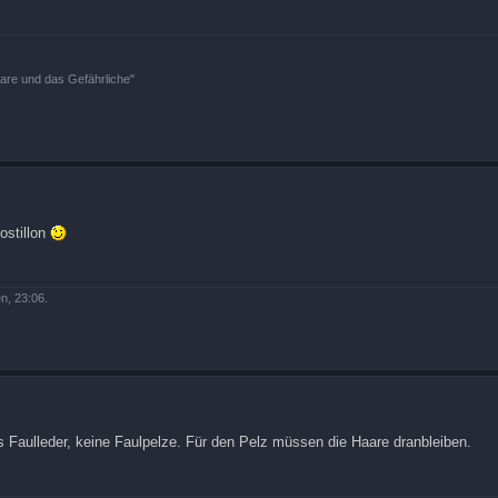
bare und das Gefährliche"
ostillon
n, 23:06.
Faulleder, keine Faulpelze. Für den Pelz müssen die Haare dranbleiben.