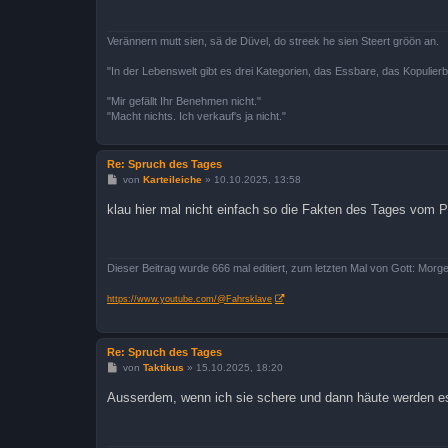
a
g
Verännern mutt sien, sä de Düvel, do streek he sien Steert gröön an.
"In der Lebenswelt gibt es drei Kategorien, das Essbare, das Kopulier
"Mir gefällt Ihr Benehmen nicht."
"Macht nichts. Ich verkauf's ja nicht."
Re: Spruch des Tages
B
von
Karteileiche
»
10.10.2025, 13:58
e
i
klau hier mal nicht einfach so die Fakten des Tages vom P
t
r
a
g
Dieser Beitrag wurde 666 mal editiert, zum letzten Mal von Gott: Morge
https://www.youtube.com/@Fahrsklave
Re: Spruch des Tages
B
von
Taktikus
»
15.10.2025, 18:20
e
i
Ausserdem, wenn ich sie schere und dann häute werden es 
t
r
a
g