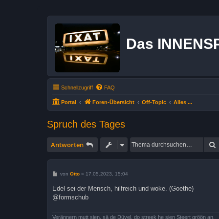
Das INNENS
Schnellzugriff
FAQ
Portal
Foren-Übersicht
Off-Topic
Alles ...
Spruch des Tages
Antworten
B
von
Otto
»
17.05.2023, 15:04
e
i
Edel sei der Mensch, hilfreich und woke. (Goethe)
t
@formschub
r
a
g
Verännern mutt sien, sä de Düvel, do streek he sien Steert gröön an.