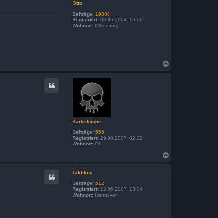
n
Otto
Beiträge:
19388
Registriert:
05.05.2004, 15:06
Wohnort:
Oldenburg
N
a
c
h
o
b
e
n
Karteileiche
Beiträge:
556
Registriert:
29.08.2007, 02:22
Wohnort:
OL
N
a
c
Taktikus
h
o
Beiträge:
512
b
Registriert:
12.06.2007, 13:04
Wohnort:
Hannover
e
n