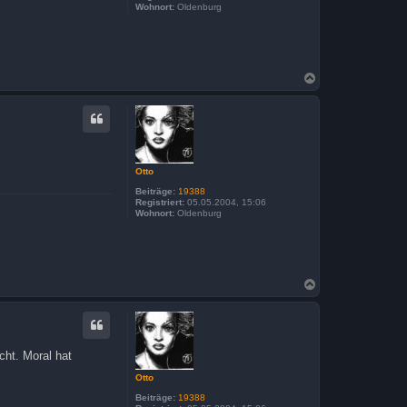
Wohnort:
Oldenburg
N
a
c
h
o
b
e
n
Otto
Beiträge:
19388
Registriert:
05.05.2004, 15:06
Wohnort:
Oldenburg
N
a
c
h
o
b
cht. Moral hat
e
n
Otto
Beiträge:
19388